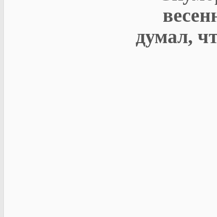
весен
думал, ч