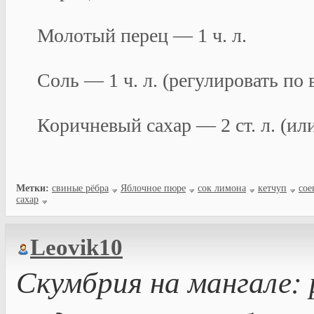
Молотый перец — 1 ч. л.
Соль — 1 ч. л. (регулировать по 
Коричневый сахар — 2 ст. л. (ил
Метки:
свиные рёбра
Яблочное пюре
сок лимона
кетчуп
сое
сахар
Leovik10
Скумбрия на мангале: 