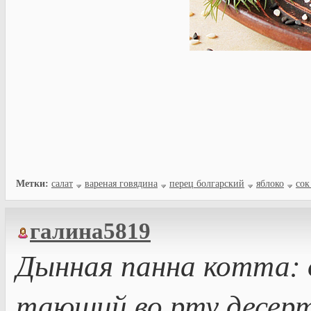
Метки:
салат
вареная говядина
перец болгарский
яблоко
сок
галина5819
Дынная панна котта: 
тающий во рту десер