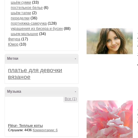
шьём сумки
(33)
постельное белье
(6)
шьём тапки
(2)
переделки
(36)
портняжка-самоучка
(128)
украшения из бисера и бусин
(88)
шьем малышне
(34)
Фигура
(17)
Юмор
(10)
Метки
-
платье для девочки
вязаное
Музыка
-
Все (1)
Flёur- Теплые коты
Слушали: 4436
Комментарии: 6