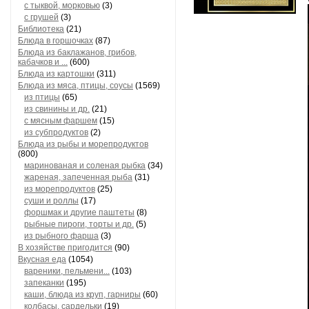
с тыквой, морковью
(3)
с грушей
(3)
Библиотека
(21)
Блюда в горшочках
(87)
Блюда из баклажанов, грибов,
кабачков и ...
(600)
Блюда из картошки
(311)
Блюда из мяса, птицы, соусы
(1569)
из птицы
(65)
из свинины и др.
(21)
с мясным фаршем
(15)
из субпродуктов
(2)
Блюда из рыбы и морепродуктов
(800)
маринованая и соленая рыбка
(34)
жареная, запеченная рыба
(31)
из морепродуктов
(25)
суши и роллы
(17)
форшмак и другие паштеты
(8)
рыбные пироги, торты и др.
(5)
из рыбного фарша
(3)
В хозяйстве пригодится
(90)
Вкусная еда
(1054)
вареники, пельмени...
(103)
запеканки
(195)
каши, блюда из круп, гарниры
(60)
колбасы, сардельки
(19)