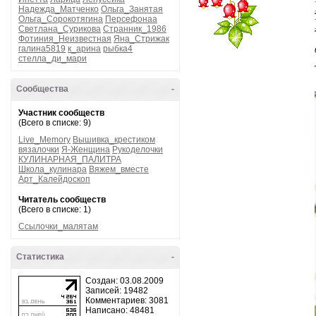
Надежда_Матченко
Ольга_Занятая
Ольга_Сорокотягина
Персефонаа
Светлана_Сурикова
Странник_1986
Фотиния_Неизвестная
Яна_Стрижак
галина5819
к_арина
рыбка4
стелла_ди_мари
Сообщества
-
Участник сообществ
(Всего в списке: 9)
Live_Memory
Вышивка_крестиком
вязалочки
Я-Женщина
Рукоделочки
КУЛИНАРНАЯ_ПАЛИТРА
Школа_кулинара
Вяжем_вместе
Арт_Калейдоскоп
Читатель сообществ
(Всего в списке: 1)
Ссылочки_малятам
Статистика
-
Создан: 03.08.2009
Записей: 19482
Комментариев: 3081
Написано: 48481