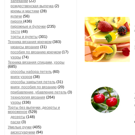
запеканки
(22)
рождественская выпечка
(2)
кремы и мастики
(28)
куличи
(56)
пироги
(436)
пирожные и булочки
(235)
тесто
(48)
торты и рулеты
(301)
Техника вязания крючком
(383)
нюансы вязания
(31)
пособия по вязанию крючком
(17)
узоры
(74)
Техника вязания спицами, узоры
(685)
способы набора петель
(60)
книги узоров
(38)
способы закрытия петель
(31)
книги, пособия по вязанию
(20)
прибавление, убавление петель
(3)
технология вязания
(264)
узоры
(336)
Торты без выпечки, десерты и
мороженое
(529)
десерты
(148)
пасхи
(3)
Умелые ручки
(405)
аксессуарчики
(94)