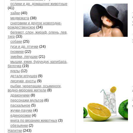
ослики и др. домашние животные
(41)
зайки
(40)
медвежата
(38)
снеговики и другое новогодне-
рождественское
(34)
бегемот, слон, жираф, олень, лев,
тигр
(33)
собаки
(25)
гуси и др. птички
(24)
гномики
(22)
змейки, лягушки
(21)
мышки, ежик, бурундук, капибара,
белочка
(19)
куклы
(12)
детали игрушек
(9)
лисички, еноты
(9)
рыбки, черепашки, осьминоги,
водно-морские жители
(8)
дракончики
(8)
персонажи мультов
(6)
пасхальное
(5)
жучки-паучки
(4)
единорожки
(4)
книга по вязанию животных
(3)
обезьянки
(2)
Напитки
(243)