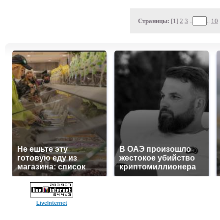
Страницы:
[1]
2
3
..
..
10
Не ешьте эту
В ОАЭ произошло
готовую еду из
жестокое убийство
магазина: список
криптомиллионера
LiveInternet