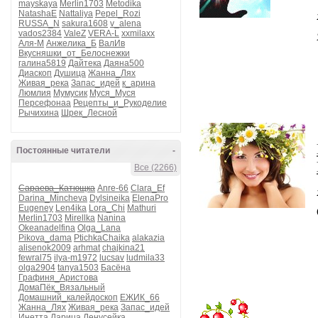
mayskaya
Merlin1703
Metodika
NatashaE
Nattaliya
Pepel_Rozi
RUSSA_N
sakura1608
v_alena
vados2384
ValeZ
VERA-L
xxmilaxx
Аля-М
Анжелика_Б
ВалИв
Вкусняшки_от_Белоснежки
галина5819
Дайтека
Даяна500
Диаскоп
Душица
Жанна_Лях
Живая_река
Запас_идей
к_арина
Люмлия
Мумусик
Муся_Муся
Персефонаа
Рецепты_и_Рукоделие
Рычихина
Шрек_Лесной
Постоянные читатели
-
Все (2266)
Сараева_Катющка
Anre-66
Clara_Ef
Darina_Mincheva
Dylsineika
ElenaPro
Eugeney
Len4ika
Lora_Chi
Mathuri
Merlin1703
Mirellka
Nanina
Okeanadelfina
Olga_Lana
Pikova_dama
PtichkaChaika
alakazia
alisenok2009
arhmat
chajkina21
fewral75
ilya-m1972
lucsav
ludmila33
olga2904
tanya1503
Басёна
Графиня_Аристова
ДомаПёк_Вязальный
Домашний_калейдоскоп
ЕЖИК_66
Жанна_Лях
Живая_река
Запас_идей
Инетта
Ларица
Ленусейка