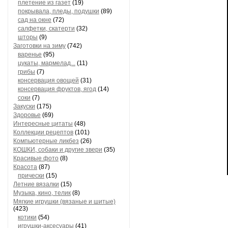
плетение из газет
(19)
покрывала, пледы, подушки
(89)
сад на окне
(72)
салфетки, скатерти
(32)
шторы
(9)
Заготовки на зиму
(742)
варенье
(95)
цукаты, мармелад...
(11)
грибы
(7)
консервация овощей
(31)
консервация фруктов, ягод
(14)
соки
(7)
Закуски
(175)
Здоровье
(69)
Интересные цитаты
(48)
Коллекции рецептов
(101)
Компьютерные ликбез
(26)
КОШКИ, собаки и другие звери
(35)
Красивые фото
(8)
Красота
(87)
прически
(15)
Летние вязалки
(15)
Музыка, кино, телик
(8)
Мягкие игрушки (вязаные и шитые)
(423)
котики
(54)
игрушки-аксесуары
(41)