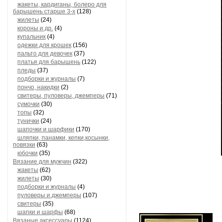
жакеты, кардиганы, болеро для
барышень старше 3-х
(128)
жилеты
(24)
короны и др.
(4)
купальник
(4)
одежки для крошек
(156)
пальто для девочек
(37)
платья для барышень
(122)
пледы
(37)
подборки и журналы
(7)
пончо, накидки
(2)
свитеры, пуловеры, джемперы
(71)
сумочки
(30)
топы
(32)
тунички
(24)
шапочки и шарфики
(170)
шляпки, панамки, кепки,косынки,
повязки
(63)
юбочки
(35)
Вязание для мужчин
(322)
жакеты
(62)
жилеты
(30)
подборки и журналы
(4)
пуловеры и джемперы
(107)
свитеры
(35)
шапки и шарфы
(68)
Вязаные аксессуары
(1124)