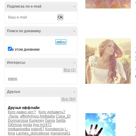
Подписка по e-mail
-
Поиск по дневнику
-
в этом дневнике
Интересы
-
Все (1)
юмор
Друзья
-
Все (94)
Друзья оффлайн
Кого давно нет?
Кого добавить?
-Лала-
affinity4you
Amfidalla
Clara_Ef
Donnarossa
Eugeney
Gania
Gelita
Gl0riosa
igoda
ilya-m1972
inetkapinetka
iralev67
Konstancia
L-
Irina
Larmes_delicatesse
marianna61