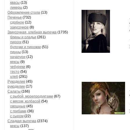
квасы
(13)
ликеры
(2)
Оформление стола
(13)
Печенье
(732)
сдобное
(12)
закусочное
(8)
Закусочная, хлебная выпечка
(1735)
блины и оладьи
(261)
пироги
(51)
булочки и пирожки
(51)
пиццы
(13)
хачапури
(12)
кексы
(9)
чебуреки
(6)
тесто
(54)
хлеб
(291)
Рукоделие
(45)
рукоделие
(17)
Салаты
(166)
с рыбой, морепродуктами
(67)
с мясом, колбасой
(54)
овощные
(45)
с грибами
(36)
с сыром
(22)
Сладкая выпечка
(2374)
кексы
(137)