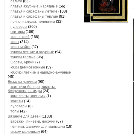
пальто
(63)
платья ажурные, нарядные
(56)
платья и сарафаны летние
(108)
платья и сарафаны теплые
(91)
пончо, накидки, пелерины
(32)
пуловеры
(260)
свитеры
(189)
топ летний
(168)
топы
(214)
топы-майки
(37)
туники летние и ажурные
(94)
туники теплые
(96)
шорты, брюки
(7)
юбки демисезонные
(59)
юбочки летние и нарядно-ажурные
(48)
Вязалки крючком
(90)
жакетики-болеро, жилеты-
безрукавки, накидки
(24)
комплекты, костюмы
(1)
жакеты
(14)
пуловеры
(8)
топы
(42)
Вязание для детей
(1188)
варежки, пинетки, носочки
(67)
чепчики, шапочки для малышни
(19)
вяжем мальчикам
(64)