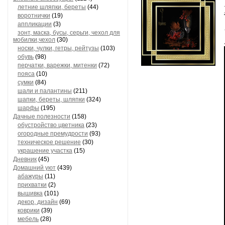
летние шляпки, береты
(44)
воротнички
(19)
аппликации
(3)
зонт, маска, бусы, серьги, чехол для
мобилки,чехол
(30)
носки, чулки, гетры, рейтузы
(103)
обувь
(98)
перчатки, варежки, митенки
(72)
пояса
(10)
сумки
(84)
шали и палантины
(211)
шапки, береты, шляпки
(324)
шарфы
(195)
Дачные полезности
(158)
обустройство цветника
(23)
огородные премудрости
(93)
техническое решение
(30)
украшение участка
(15)
Дневник
(45)
Домашний уют
(439)
абажуры
(11)
прихватки
(2)
вышивка
(101)
декор, дизайн
(69)
коврики
(39)
мебель
(28)