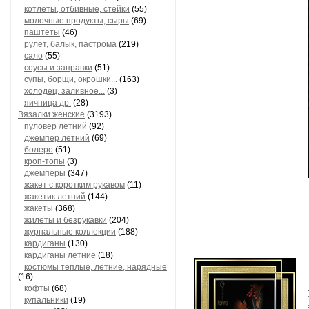
котлеты, отбивные, стейки
(55)
молочные продукты, сыры
(69)
паштеты
(46)
рулет, балык, пастрома
(219)
сало
(55)
соусы и заправки
(51)
супы, борщи, окрошки...
(163)
холодец, заливное...
(3)
яичница др.
(28)
Вязалки женские
(3193)
пуловер летний
(92)
джемпер летний
(69)
болеро
(51)
кроп-топы
(3)
джемперы
(347)
жакет с коротким рукавом
(11)
жакетик летний
(144)
жакеты
(368)
жилеты и безрукавки
(204)
журнальные коллекции
(188)
кардиганы
(130)
кардиганы летние
(18)
костюмы теплые, летние, нарядные
(16)
кофты
(68)
купальники
(19)