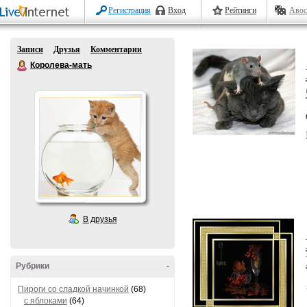
Регистрация
Вход
Рейтинги
Авос
Записи
Друзья
Комментарии
Королева-мать
В друзья
Рубрики
-
Пироги со сладкой начинкой
(68)
с яблоками
(64)