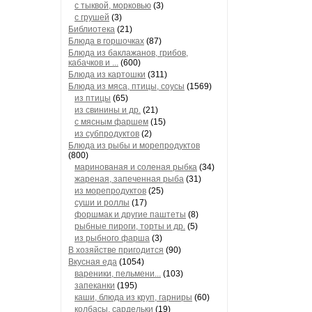
с тыквой, морковью
(3)
с грушей
(3)
Библиотека
(21)
Блюда в горшочках
(87)
Блюда из баклажанов, грибов,
кабачков и ...
(600)
Блюда из картошки
(311)
Блюда из мяса, птицы, соусы
(1569)
из птицы
(65)
из свинины и др.
(21)
с мясным фаршем
(15)
из субпродуктов
(2)
Блюда из рыбы и морепродуктов
(800)
маринованая и соленая рыбка
(34)
жареная, запеченная рыба
(31)
из морепродуктов
(25)
суши и роллы
(17)
форшмак и другие паштеты
(8)
рыбные пироги, торты и др.
(5)
из рыбного фарша
(3)
В хозяйстве пригодится
(90)
Вкусная еда
(1054)
вареники, пельмени...
(103)
запеканки
(195)
каши, блюда из круп, гарниры
(60)
колбасы, сардельки
(19)