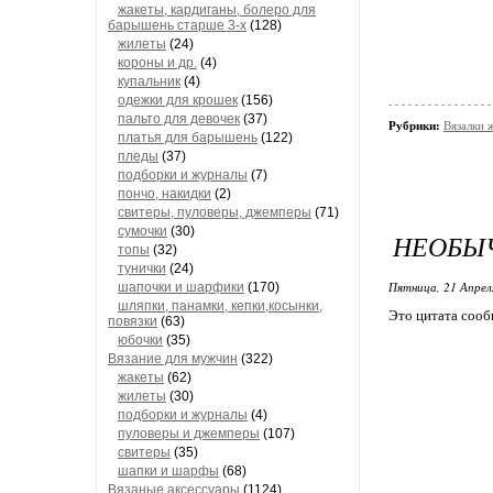
жакеты, кардиганы, болеро для
барышень старше 3-х
(128)
жилеты
(24)
короны и др.
(4)
купальник
(4)
одежки для крошек
(156)
пальто для девочек
(37)
Рубрики:
Вязалки 
платья для барышень
(122)
пледы
(37)
подборки и журналы
(7)
пончо, накидки
(2)
свитеры, пуловеры, джемперы
(71)
сумочки
(30)
НЕОБЫ
топы
(32)
тунички
(24)
Пятница, 21 Апрел
шапочки и шарфики
(170)
шляпки, панамки, кепки,косынки,
Это цитата соо
повязки
(63)
юбочки
(35)
Вязание для мужчин
(322)
жакеты
(62)
жилеты
(30)
подборки и журналы
(4)
пуловеры и джемперы
(107)
свитеры
(35)
шапки и шарфы
(68)
Вязаные аксессуары
(1124)