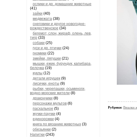
ослики и др. домашние животные
(41)
зайки
(40)
медвежата
(38)
снеговики и другое новогодне-
рождественское
(34)
бегемот, слон, жираф, олень, лев,
тигр
(33)
собаки
(25)
гуси и др. птички
(24)
гномики
(22)
змейки, лягушки
(21)
мышки, ежик, бурундук, капибара,
белочка
(19)
куклы
(12)
детали игрушек
(9)
лисички, еноты
(9)
рыбки, черепашки, осьминоги,
водно-морские жители
(8)
дракончики
(8)
персонажи мультов
(6)
Рубрики:
Вязалки 
пасхальное
(5)
жучки-паучки
(4)
единорожки
(4)
книга по вязанию животных
(3)
обезьянки
(2)
Напитки
(243)