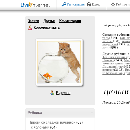
Регистрация
Вход
Рейтинги
Записи
Друзья
Комментарии
Выбрана рубрика
б
Королева-мать
Соседние рубрики
топы
(214),
топ ле
летние
(108),
плат
кардиганы
(130),
ж
летний
(69)
Другие рубрики в
Техника вязания к
Напитки
(243),
Мяг
Компьютерные лик
Домашний уют
(43
женские
(3193),
Вку
из баклажанов, гриб
ЦЕЛЬН
В друзья
Пятница, 20 Декаб
Рубрики
-
Пироги со сладкой начинкой
(68)
с яблоками
(64)