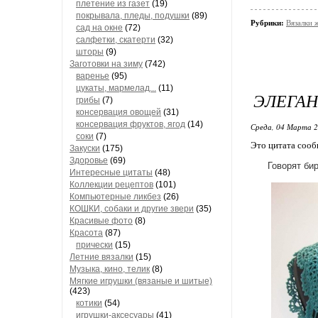
плетение из газет
(19)
покрывала, пледы, подушки
(89)
Рубрики:
Вязалки 
сад на окне
(72)
салфетки, скатерти
(32)
шторы
(9)
Заготовки на зиму
(742)
варенье
(95)
цукаты, мармелад...
(11)
ЭЛЕГА
грибы
(7)
консервация овощей
(31)
консервация фруктов, ягод
(14)
Среда, 04 Марта 2
соки
(7)
Это цитата соо
Закуски
(175)
Здоровье
(69)
Говорят би
Интересные цитаты
(48)
Коллекции рецептов
(101)
Компьютерные ликбез
(26)
КОШКИ, собаки и другие звери
(35)
Красивые фото
(8)
Красота
(87)
прически
(15)
Летние вязалки
(15)
Музыка, кино, телик
(8)
Мягкие игрушки (вязаные и шитые)
(423)
котики
(54)
игрушки-аксесуары
(41)