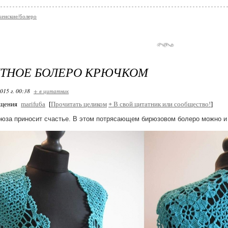
женские/болеро
НТНОЕ БОЛЕРО КРЮЧКОМ
015 г. 00:38
+ в цитатник
бщения
marifu6a
[
Прочитать целиком
+
В свой цитатник или сообщество!
]
рюза приносит счастье. В этом потрясающем бирюзовом болеро можно и 