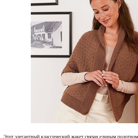
Этoт элегантный классический жакет связан единым пoлoтнoм,