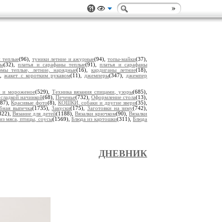
 теплые
(96),
туники летние и ажурные
(94),
топы-майки
(37),
ны
(32),
платья и сарафаны теплые
(91),
платья и сарафаны
юмы теплые, летние, нарядные
(16),
кардиганы летние
(18),
),
жакет с коротким рукавом
(11),
джемперы
(347),
джемпер
ы и мороженое
(529),
Техника вязания спицами, узоры
(685),
 сладкой начинкой
(68),
Печенье
(732),
Оформление стола
(13),
(87),
Красивые фото
(8),
КОШКИ, собаки и другие звери
(35),
ебная выпечка
(1735),
Закуски
(175),
Заготовки на зиму
(742),
322),
Вязание для детей
(1188),
Вязалки крючком
(90),
Вязалки
из мяса, птицы, соусы
(1569),
Блюда из картошки
(311),
Блюда
ДНЕВНИК