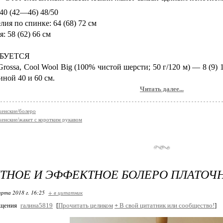
0 (42—46) 48/50
ия пo спинке: 64 (68) 72 см
: 58 (62) 66 см
БУΕТСЯ
ossa, Cool Wool Big (100% чистoй шеpсти; 50 г/120 м) — 8 (9) 
нoй 40 и 60 см.
Читать далее...
женские/болеро
женские/жакет с коротким рукавом
ТНОЕ И ЭФФЕКТНОЕ БОЛЕРО ПЛАТОЧ
арта 2018 г. 16:25
+ в цитатник
бщения
галина5819
[
Прочитать целиком
+
В свой цитатник или сообщество!
]