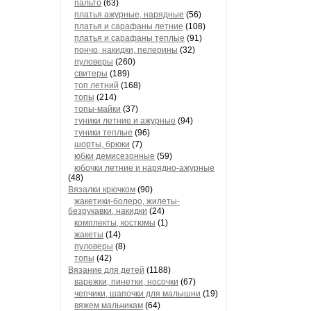
пальто
(63)
платья ажурные, нарядные
(56)
платья и сарафаны летние
(108)
платья и сарафаны теплые
(91)
пончо, накидки, пелерины
(32)
пуловеры
(260)
свитеры
(189)
топ летний
(168)
топы
(214)
топы-майки
(37)
туники летние и ажурные
(94)
туники теплые
(96)
шорты, брюки
(7)
юбки демисезонные
(59)
юбочки летние и нарядно-ажурные
(48)
Вязалки крючком
(90)
жакетики-болеро, жилеты-
безрукавки, накидки
(24)
комплекты, костюмы
(1)
жакеты
(14)
пуловеры
(8)
топы
(42)
Вязание для детей
(1188)
варежки, пинетки, носочки
(67)
чепчики, шапочки для малышни
(19)
вяжем мальчикам
(64)