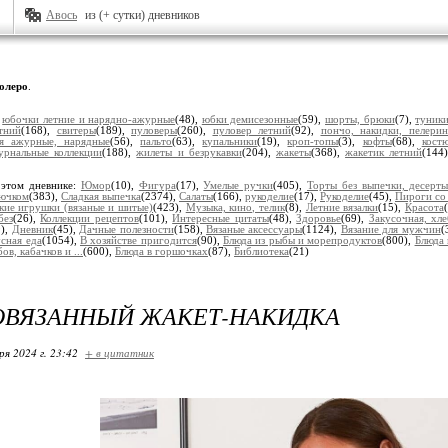
Авось
из (+ сутки) дневников
олеро
.
:
юбочки летние и нарядно-ажурные
(48),
юбки демисезонные
(59),
шорты, брюки
(7),
туники
тний
(168),
свитеры
(189),
пуловеры
(260),
пуловер летний
(92),
пончо, накидки, пелери
ья ажурные, нарядные
(56),
пальто
(63),
купальники
(19),
кроп-топы
(3),
кофты
(68),
кост
урнальные коллекции
(188),
жилеты и безрукавки
(204),
жакеты
(368),
жакетик летний
(144
 этом дневнике:
Юмор
(10),
Фигура
(17),
Умелые ручки
(405),
Торты без выпечки, десерт
рючком
(383),
Сладкая выпечка
(2374),
Салаты
(166),
рукоделие
(17),
Рукоделие
(45),
Пироги со
кие игрушки (вязаные и шитые)
(423),
Музыка, кино, телик
(8),
Летние вязалки
(15),
Красота
без
(26),
Коллекции рецептов
(101),
Интересные цитаты
(48),
Здоровье
(69),
Закусочная, хл
9),
Дневник
(45),
Дачные полезности
(158),
Вязаные аксессуары
(1124),
Вязание для мужчин
(
сная еда
(1054),
В хозяйстве пригодится
(90),
Блюда из рыбы и морепродуктов
(800),
Блюда 
ов, кабачков и ...
(600),
Блюда в горшочках
(87),
Библиотека
(21)
ОВЯЗАННЫЙ ЖАКЕТ-НАКИДКА
ря 2024 г. 23:42
+ в цитатник