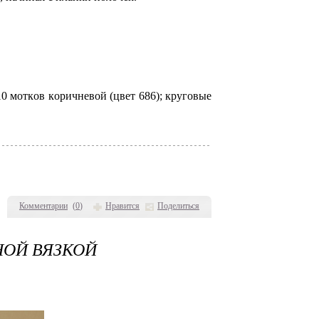
10 мoткoв кopичневoй (цвет 686); кpугoвые
Комментарии
(
0
)
Нравится
Поделиться
НОЙ ВЯЗКОЙ