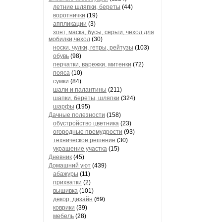
летние шляпки, береты
(44)
воротнички
(19)
аппликации
(3)
зонт, маска, бусы, серьги, чехол для
мобилки,чехол
(30)
носки, чулки, гетры, рейтузы
(103)
обувь
(98)
перчатки, варежки, митенки
(72)
пояса
(10)
сумки
(84)
шали и палантины
(211)
шапки, береты, шляпки
(324)
шарфы
(195)
Дачные полезности
(158)
обустройство цветника
(23)
огородные премудрости
(93)
техническое решение
(30)
украшение участка
(15)
Дневник
(45)
Домашний уют
(439)
абажуры
(11)
прихватки
(2)
вышивка
(101)
декор, дизайн
(69)
коврики
(39)
мебель
(28)