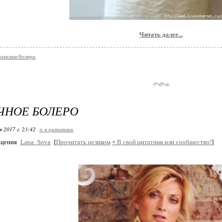
Читать далее...
женские/болеро
ЧНОЕ БОЛЕРО
я 2017 г. 23:42
+ в цитатник
бщения
Lana_Sova
[
Прочитать целиком
+
В свой цитатник или сообщество!
]