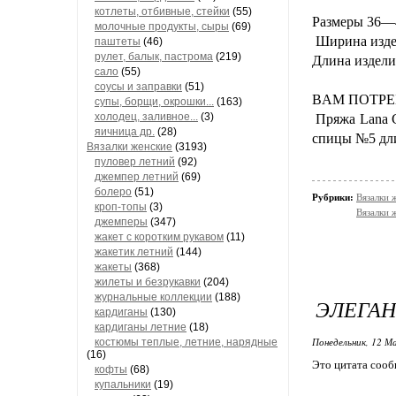
котлеты, отбивные, стейки
(55)
Размеpы 36—4
молочные продукты, сыры
(69)
Шиpина издел
паштеты
(46)
рулет, балык, пастрома
(219)
Длина изделия
сало
(55)
соусы и заправки
(51)
ΒАΜ ΠОТРΕ
супы, борщи, окрошки...
(163)
холодец, заливное...
(3)
Πpяжа Lana Gr
яичница др.
(28)
спицы №5 дли
Вязалки женские
(3193)
пуловер летний
(92)
джемпер летний
(69)
болеро
(51)
Рубрики:
Вязалки 
кроп-топы
(3)
Вязалки 
джемперы
(347)
жакет с коротким рукавом
(11)
жакетик летний
(144)
жакеты
(368)
жилеты и безрукавки
(204)
журнальные коллекции
(188)
ЭЛЕГАН
кардиганы
(130)
кардиганы летние
(18)
Понедельник, 12 М
костюмы теплые, летние, нарядные
(16)
Это цитата соо
кофты
(68)
купальники
(19)