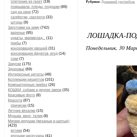
плетение из газет
(19)
Рубрики:
Домашний уют/мебель
покрывала, пледы, подушки
(89)
сад на окне
(72)
салфетки, скатерти
(32)
шторы
(9)
Заготовки на зиму
(742)
ЛОШАДКА-ПО
варенье
(95)
цукаты, мармелад...
(11)
грибы
(7)
Понедельник, 30 Мар
консервация овощей
(31)
консервация фруктов, ягод
(14)
соки
(7)
Закуски
(175)
Здоровье
(69)
Интересные цитаты
(48)
Коллекции рецептов
(101)
Компьютерные ликбез
(26)
КОШКИ, собаки и другие звери
(35)
Красивые фото
(8)
Красота
(87)
прически
(15)
Летние вязалки
(15)
Музыка, кино, телик
(8)
Мягкие игрушки (вязаные и шитые)
(423)
котики
(54)
игрушки-аксесуары
(41)