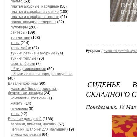
пальто
(63)
платья ажурные, нарядные
(56)
платья и сарафаны летние
(108)
платья и сарафаны теплые
(91)
пончо, накидки, пелерины
(32)
пуловеры
(260)
свитеры
(189)
топ летний
(168)
топы
(214)
топы-майки
(37)
Рубрики:
Домашний уют/абажур
туники летние и ажурные
(94)
туники теплые
(96)
шорты, брюки
(7)
юбки демисезонные
(59)
юбочки летние и нарядно-ажурные
(48)
CИДЕНЬЕ 
Вязалки крючком
(90)
жакетики-болеро, жилеты-
СКЛАДНОГО С
безрукавки, накидки
(24)
комплекты, костюмы
(1)
жакеты
(14)
Понедельник, 18 Мая 
пуловеры
(8)
топы
(42)
Вязание для детей
(1188)
варежки, пинетки, носочки
(67)
чепчики, шапочки для малышни
(19)
вяжем мальчикам
(64)