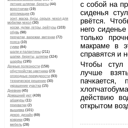
с собой на п
летние шляпки, береты
(44)
воротнички
(19)
сиденья стул
аппликации
(3)
зонт, маска, бусы, серьги, чехол для
рвётся. Что
мобилки,чехол
(30)
него сиденье
носки, чулки, гетры, рейтузы
(103)
обувь
(98)
только проч
перчатки, варежки, митенки
(72)
пояса
(10)
макраме в э
сумки
(84)
шали и палантины
(211)
справятся и н
шапки, береты, шляпки
(324)
шарфы
(195)
Чтобы стул
Дачные полезности
(158)
лучше взят
обустройство цветника
(23)
огородные премудрости
(93)
пачкается,
техническое решение
(30)
украшение участка
(15)
хлопчатобу
Дневник
(45)
Домашний уют
(439)
действию во
абажуры
(11)
открытом воз
прихватки
(2)
вышивка
(101)
декор, дизайн
(69)
коврики
(39)
мебель
(28)