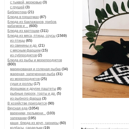
с тыквой, морковью
(3)
с грушей
(3)
Библиотека
(21)
Блюда в горшочках
(87)
Блюда из баклажанов, грибов,
кабачков и ...
(600)
Блюда из картошки
(311)
Блюда из мяса, птицы, соусы
(1569)
из птицы
(65)
из свинины и др.
(21)
с мясным фаршем
(15)
из субпродуктов
(2)
Блюда из рыбы и морепродуктов
(800)
маринованая и соленая рыбка
(34)
жареная, запеченная рыба
(31)
из морепродуктов
(25)
суши и роллы
(17)
форшмак и другие паштеты
(8)
рыбные пироги, торты и др.
(5)
из рыбного фарша
(3)
В хозяйстве пригодится
(90)
Вкусная еда
(1054)
вареники, пельмени...
(103)
запеканки
(195)
каши, блюда из круп, гарниры
(60)
колбасы, сардельки
(19)