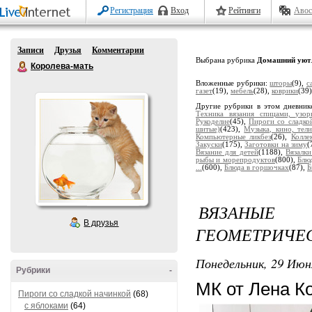
Регистрация
Вход
Рейтинги
Авос
Записи
Друзья
Комментарии
Выбрана рубрика
Домашний уют
Королева-мать
Вложенные рубрики:
шторы
(9),
с
газет
(19),
мебель
(28),
коврики
(39
Другие рубрики в этом дневник
Техника вязания спицами, узор
Рукоделие
(45),
Пироги со сладко
шитые)
(423),
Музыка, кино, тели
Компьютерные ликбез
(26),
Колле
Закуски
(175),
Заготовки на зиму
(
Вязание для детей
(1188),
Вязалк
рыбы и морепродуктов
(800),
Блю
...
(600),
Блюда в горшочках
(87),
Б
ВЯЗАНЫЕ
В друзья
ГЕОМЕТРИЧЕ
Понедельник, 29 Июн
Рубрики
-
МК от Лена К
Пироги со сладкой начинкой
(68)
с яблоками
(64)