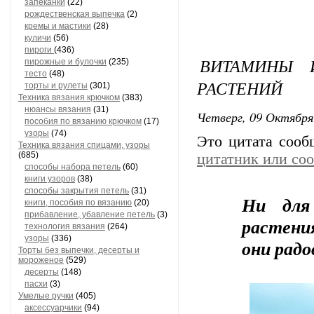
запеканки
(22)
рождественская выпечка
(2)
кремы и мастики
(28)
куличи
(56)
пироги
(436)
ВИТАМИНЫ 
пирожные и булочки
(235)
тесто
(48)
РАСТЕНИЙ
торты и рулеты
(301)
Техника вязания крючком
(383)
нюансы вязания
(31)
Четверг, 09 Октября
пособия по вязанию крючком
(17)
узоры
(74)
Это цитата соо
Техника вязания спицами, узоры
(685)
цитатник или со
способы набора петель
(60)
книги узоров
(38)
способы закрытия петель
(31)
Ни для
книги, пособия по вязанию
(20)
прибавление, убавление петель
(3)
растени
технология вязания
(264)
узоры
(336)
они радо
Торты без выпечки, десерты и
мороженое
(529)
десерты
(148)
пасхи
(3)
Умелые ручки
(405)
аксессуарчики
(94)