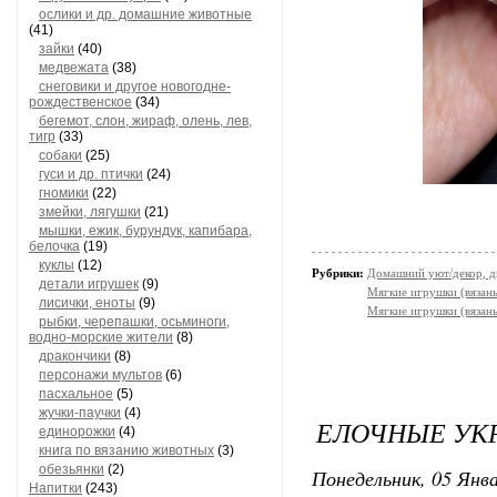
ослики и др. домашние животные
(41)
зайки
(40)
медвежата
(38)
снеговики и другое новогодне-
рождественское
(34)
бегемот, слон, жираф, олень, лев,
тигр
(33)
собаки
(25)
гуси и др. птички
(24)
гномики
(22)
змейки, лягушки
(21)
мышки, ежик, бурундук, капибара,
белочка
(19)
куклы
(12)
Рубрики:
Домашний уют/декор, д
детали игрушек
(9)
Мягкие игрушки (вязан
лисички, еноты
(9)
Мягкие игрушки (вязан
рыбки, черепашки, осьминоги,
водно-морские жители
(8)
дракончики
(8)
персонажи мультов
(6)
пасхальное
(5)
жучки-паучки
(4)
ЕЛОЧНЫЕ УК
единорожки
(4)
книга по вязанию животных
(3)
обезьянки
(2)
Понедельник, 05 Янва
Напитки
(243)