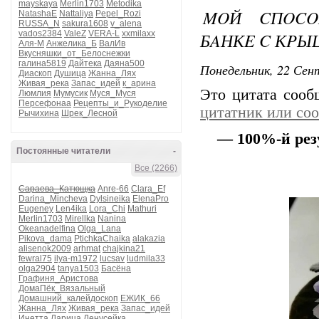
mayskaya
Merlin1703
Metodika
MOЙ CПOCO
NatashaE
Nattaliya
Pepel_Rozi
RUSSA_N
sakura1608
v_alena
БAНКE C КP
vados2384
ValeZ
VERA-L
xxmilaxx
Аля-М
Анжелика_Б
ВалИв
Вкусняшки_от_Белоснежки
галина5819
Дайтека
Даяна500
Понедельник, 22 Сент
Диаскоп
Душица
Жанна_Лях
Живая_река
Запас_идей
к_арина
Это цитата соо
Люмлия
Мумусик
Муся_Муся
Персефонаа
Рецепты_и_Рукоделие
цитатник или со
Рычихина
Шрек_Лесной
— 100%-й peз
Постоянные читатели
-
Все (2266)
Сараева_Катющка
Anre-66
Clara_Ef
Darina_Mincheva
Dylsineika
ElenaPro
Eugeney
Len4ika
Lora_Chi
Mathuri
Merlin1703
Mirellka
Nanina
Okeanadelfina
Olga_Lana
Pikova_dama
PtichkaChaika
alakazia
alisenok2009
arhmat
chajkina21
fewral75
ilya-m1972
lucsav
ludmila33
olga2904
tanya1503
Басёна
Графиня_Аристова
ДомаПёк_Вязальный
Домашний_калейдоскоп
ЕЖИК_66
Жанна_Лях
Живая_река
Запас_идей
Инетта
Ларица
Ленусейка