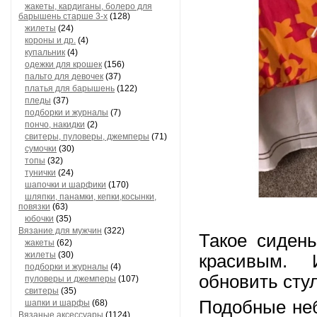
жакеты, кардиганы, болеро для
барышень старше 3-х
(128)
жилеты
(24)
короны и др.
(4)
купальник
(4)
одежки для крошек
(156)
пальто для девочек
(37)
платья для барышень
(122)
пледы
(37)
подборки и журналы
(7)
пончо, накидки
(2)
свитеры, пуловеры, джемперы
(71)
сумочки
(30)
топы
(32)
тунички
(24)
шапочки и шарфики
(170)
шляпки, панамки, кепки,косынки,
повязки
(63)
юбочки
(35)
Вязание для мужчин
(322)
Такое сидень
жакеты
(62)
жилеты
(30)
красивым. 
подборки и журналы
(4)
обновить сту
пуловеры и джемперы
(107)
свитеры
(35)
Подобные неб
шапки и шарфы
(68)
Вязаные аксессуары
(1124)