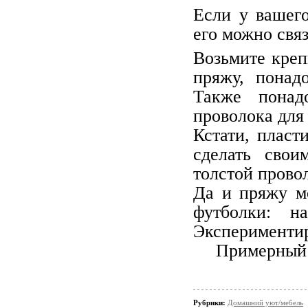
Если у вашег
его можно свя
Возьмите кре
пряжу, понад
Также понад
проволока для
Кстати, пласт
сделать свои
толстой прово
Да и пряжу мо
футболки: н
Экспериментир
Примерный р
Рубрики:
Домашний уют/мебель