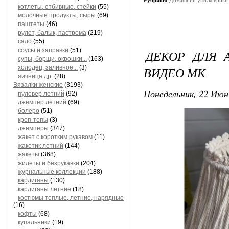
Рубрики:
Домашний уют/коврики
котлеты, отбивные, стейки
(55)
молочные продукты, сыры
(69)
паштеты
(46)
рулет, балык, пастрома
(219)
сало
(55)
соусы и заправки
(51)
ДЕКОР ДЛЯ 
супы, борщи, окрошки...
(163)
холодец, заливное...
(3)
ВИДЕО МК
яичница др.
(28)
Вязалки женские
(3193)
Понедельник, 22 Июн
пуловер летний
(92)
джемпер летний
(69)
болеро
(51)
кроп-топы
(3)
джемперы
(347)
жакет с коротким рукавом
(11)
жакетик летний
(144)
жакеты
(368)
жилеты и безрукавки
(204)
журнальные коллекции
(188)
кардиганы
(130)
кардиганы летние
(18)
костюмы теплые, летние, нарядные
(16)
кофты
(68)
купальники
(19)