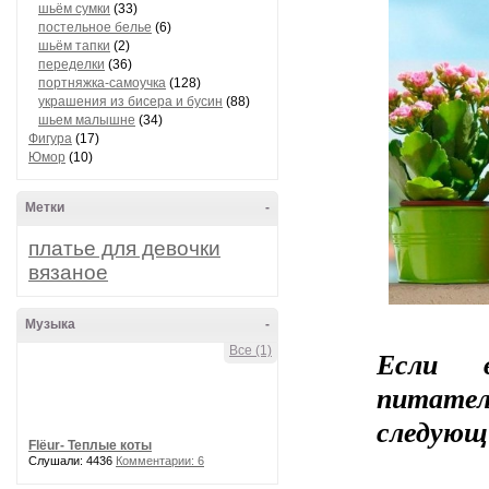
шьём сумки
(33)
постельное белье
(6)
шьём тапки
(2)
переделки
(36)
портняжка-самоучка
(128)
украшения из бисера и бусин
(88)
шьем малышне
(34)
Фигура
(17)
Юмор
(10)
Метки
-
платье для девочки
вязаное
Музыка
-
Все (1)
Если 
питате
следующ
Flёur- Теплые коты
Слушали: 4436
Комментарии: 6