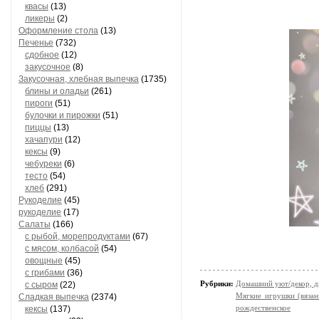
квасы
(13)
ликеры
(2)
Оформление стола
(13)
Печенье
(732)
сдобное
(12)
закусочное
(8)
Закусочная, хлебная выпечка
(1735)
блины и оладьи
(261)
пироги
(51)
булочки и пирожки
(51)
пиццы
(13)
хачапури
(12)
кексы
(9)
чебуреки
(6)
тесто
(54)
хлеб
(291)
Рукоделие
(45)
рукоделие
(17)
Салаты
(166)
с рыбой, морепродуктами
(67)
с мясом, колбасой
(54)
овощные
(45)
с грибами
(36)
Рубрики:
Домашний уют/декор, д
с сыром
(22)
Мягкие игрушки (вязан
Сладкая выпечка
(2374)
рождественское
кексы
(137)