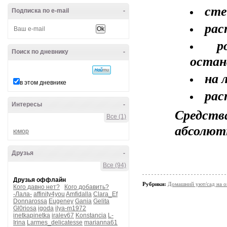
сте
Подписка по e-mail
-
рас
р
Поиск по дневнику
-
остан
на 
в этом дневнике
рас
Интересы
-
Средств
Все (1)
абсолют
юмор
Друзья
-
Все (94)
Друзья оффлайн
Рубрики:
Домашний уют/сад на о
Кого давно нет?
Кого добавить?
-Лала-
affinity4you
Amfidalla
Clara_Ef
Donnarossa
Eugeney
Gania
Gelita
Gl0riosa
igoda
ilya-m1972
inetkapinetka
iralev67
Konstancia
L-
Irina
Larmes_delicatesse
marianna61