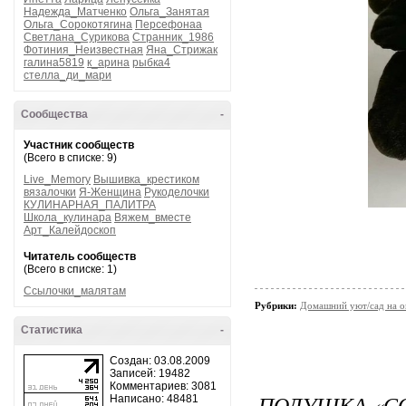
Надежда_Матченко
Ольга_Занятая
Ольга_Сорокотягина
Персефонаа
Светлана_Сурикова
Странник_1986
Фотиния_Неизвестная
Яна_Стрижак
галина5819
к_арина
рыбка4
стелла_ди_мари
Сообщества
-
Участник сообществ
(Всего в списке: 9)
Live_Memory
Вышивка_крестиком
вязалочки
Я-Женщина
Рукоделочки
КУЛИНАРНАЯ_ПАЛИТРА
Школа_кулинара
Вяжем_вместе
Арт_Калейдоскоп
Читатель сообществ
(Всего в списке: 1)
Ссылочки_малятам
Рубрики:
Домашний уют/сад на о
Статистика
-
Создан: 03.08.2009
Записей: 19482
Комментариев: 3081
ПОДУШКА «С
Написано: 48481