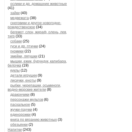
ослики и др. домашние животные
(41)
зайки
(40)
медвежата
(38)
снеговики и другое новогодне-
рождественское
(34)
бегемот, слон, жираф, олень, лев,
тигр
(33)
собаки
(25)
гуси и др. птички
(24)
гномики
(22)
змейки, лягушки
(21)
мышки, ежик, бурундук, капибара,
белочка
(19)
куклы
(12)
детали игрушек
(9)
лисички, еноты
(9)
рыбки, черепашки, осьминоги,
водно-морские жители
(8)
дракончики
(8)
персонажи мультов
(6)
пасхальное
(5)
жучки-паучки
(4)
единорожки
(4)
книга по вязанию животных
(3)
обезьянки
(2)
Напитки
(243)