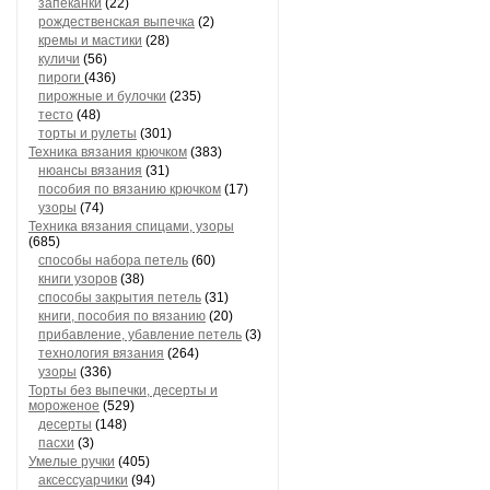
запеканки
(22)
рождественская выпечка
(2)
кремы и мастики
(28)
куличи
(56)
пироги
(436)
пирожные и булочки
(235)
тесто
(48)
торты и рулеты
(301)
Техника вязания крючком
(383)
нюансы вязания
(31)
пособия по вязанию крючком
(17)
узоры
(74)
Техника вязания спицами, узоры
(685)
способы набора петель
(60)
книги узоров
(38)
способы закрытия петель
(31)
книги, пособия по вязанию
(20)
прибавление, убавление петель
(3)
технология вязания
(264)
узоры
(336)
Торты без выпечки, десерты и
мороженое
(529)
десерты
(148)
пасхи
(3)
Умелые ручки
(405)
аксессуарчики
(94)