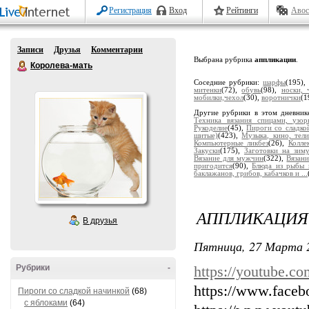
Регистрация
Вход
Рейтинги
Авос
Записи
Друзья
Комментарии
Выбрана рубрика
аппликации
.
Королева-мать
Соседние рубрики:
шарфы
(195)
митенки
(72),
обувь
(98),
носки, 
мобилки,чехол
(30),
воротнички
(1
Другие рубрики в этом дневник
Техника вязания спицами, узор
Рукоделие
(45),
Пироги со сладко
шитые)
(423),
Музыка, кино, тели
Компьютерные ликбез
(26),
Колле
Закуски
(175),
Заготовки на зим
Вязание для мужчин
(322),
Вязани
пригодится
(90),
Блюда из рыбы 
баклажанов, грибов, кабачков и ...
АППЛИКАЦИЯ
В друзья
Пятница, 27 Марта 2
Рубрики
-
https://youtube.
https://www.face
Пироги со сладкой начинкой
(68)
с яблоками
(64)