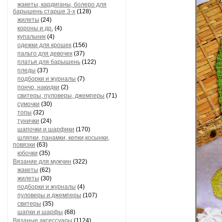
жакеты, кардиганы, болеро для
барышень старше 3-х
(128)
жилеты
(24)
короны и др.
(4)
купальник
(4)
одежки для крошек
(156)
пальто для девочек
(37)
платья для барышень
(122)
пледы
(37)
подборки и журналы
(7)
пончо, накидки
(2)
свитеры, пуловеры, джемперы
(71)
сумочки
(30)
топы
(32)
тунички
(24)
шапочки и шарфики
(170)
шляпки, панамки, кепки,косынки,
повязки
(63)
юбочки
(35)
Вязание для мужчин
(322)
жакеты
(62)
жилеты
(30)
подборки и журналы
(4)
пуловеры и джемперы
(107)
свитеры
(35)
шапки и шарфы
(68)
Вязаные аксессуары
(1124)