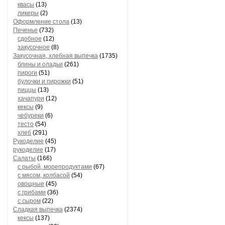
квасы
(13)
ликеры
(2)
Оформление стола
(13)
Печенье
(732)
сдобное
(12)
закусочное
(8)
Закусочная, хлебная выпечка
(1735)
блины и оладьи
(261)
пироги
(51)
булочки и пирожки
(51)
пиццы
(13)
хачапури
(12)
кексы
(9)
чебуреки
(6)
тесто
(54)
хлеб
(291)
Рукоделие
(45)
рукоделие
(17)
Салаты
(166)
с рыбой, морепродуктами
(67)
с мясом, колбасой
(54)
овощные
(45)
с грибами
(36)
с сыром
(22)
Сладкая выпечка
(2374)
кексы
(137)