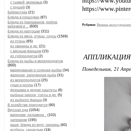
https://www.yout
с тыквой, морковью
(3)
с грушей
(3)
https://www.pinte
Библиотека
(21)
Блюда в горшочках
(87)
Блюда из баклажанов, грибов,
Рубрики:
Вязаные аксессуары/ап
кабачков и ...
(600)
Блюда из картошки
(311)
Блюда из мяса, птицы, соусы
(1569)
из птицы
(65)
из свинины и др.
(21)
с мясным фаршем
(15)
АППЛИКАЦИЯ 
из субпродуктов
(2)
Блюда из рыбы и морепродуктов
(800)
Понедельник, 21 Апре
маринованая и соленая рыбка
(34)
жареная, запеченная рыба
(31)
из морепродуктов
(25)
суши и роллы
(17)
форшмак и другие паштеты
(8)
рыбные пироги, торты и др.
(5)
из рыбного фарша
(3)
В хозяйстве пригодится
(90)
Вкусная еда
(1054)
вареники, пельмени...
(103)
запеканки
(195)
каши, блюда из круп, гарниры
(60)
колбасы, сардельки
(19)