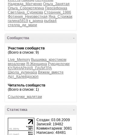
Надежда_Матченко
Ольга_Занятая
Ольга_Сорокотягина
Персефонаа
Светлана_Сурикова
Странник_1986
Фотиния_Неизвестная
Яна_Стрижак
галина5819
к_арина
рыбка4
стелла_ди_мари
Сообщества
-
Участник сообществ
(Всего в списке: 9)
Live_Memory
Вышивка_крестиком
вязалочки
Я-Женщина
Рукоделочки
КУЛИНАРНАЯ_ПАЛИТРА
Школа_кулинара
Вяжем_вместе
Арт_Калейдоскоп
Читатель сообществ
(Всего в списке: 1)
Ссылочки_малятам
Статистика
-
Создан: 03.08.2009
Записей: 19482
Комментариев: 3081
Написано: 48481