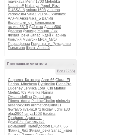
mayskaya
Merlin1703
Metodika
NatashaE
Nattaliya
Pepel_Rozi
RUSSA_N
sakura1608
v_alena
vados2384
ValeZ
VERA-L
xxmilaxx
Аля-М
Анжелика_Б
ВалИв
Вкусняшки_от_Белоснежки
галина5819
Дайтека
Даяна500
Диаскоп
Душица
Жанна_Лях
Живая_река
Запас_идей
к_арина
Люмлия
Мумусик
Муся_Муся
Персефонаа
Рецепты_и_Рукоделие
Рычихина
Шрек_Лесной
Постоянные читатели
-
Все (2266)
Сараева_Катющка
Anre-66
Clara_Ef
Darina_Mincheva
Dylsineika
ElenaPro
Eugeney
Len4ika
Lora_Chi
Mathuri
Merlin1703
Mirellka
Nanina
Okeanadelfina
Olga_Lana
Pikova_dama
PtichkaChaika
alakazia
alisenok2009
arhmat
chajkina21
fewral75
ilya-m1972
lucsav
ludmila33
olga2904
tanya1503
Басёна
Графиня_Аристова
ДомаПёк_Вязальный
Домашний_калейдоскоп
ЕЖИК_66
Жанна_Лях
Живая_река
Запас_идей
Инетта
Ларица
Ленусейка