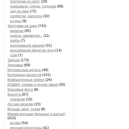
плетение из газет
(19)
покрывала, пледы, подушки
(89)
сад на окне
(72)
салфетки, скатерти
(32)
шторы
(9)
Заготовки на зиму
(742)
варенье
(95)
цукаты, мармелад...
(11)
грибы
(7)
консервация овощей
(31)
консервация фруктов, ягод
(14)
соки
(7)
Закуски
(175)
Здоровье
(69)
Интересные цитаты
(48)
Коллекции рецептов
(101)
Компьютерные ликбез
(26)
КОШКИ, собаки и другие звери
(35)
Красивые фото
(8)
Красота
(87)
прически
(15)
Летние вязалки
(15)
Музыка, кино, телик
(8)
Мягкие игрушки (вязаные и шитые)
(423)
котики
(54)
игрушки-аксесуары
(41)