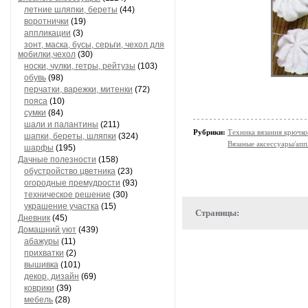
летние шляпки, береты
(44)
воротнички
(19)
аппликации
(3)
зонт, маска, бусы, серьги, чехол для
мобилки,чехол
(30)
носки, чулки, гетры, рейтузы
(103)
обувь
(98)
перчатки, варежки, митенки
(72)
пояса
(10)
сумки
(84)
шали и палантины
(211)
Рубрики:
Техника вязания крючк
шапки, береты, шляпки
(324)
Вязаные аксессуары/ап
шарфы
(195)
Дачные полезности
(158)
обустройство цветника
(23)
огородные премудрости
(93)
техническое решение
(30)
украшение участка
(15)
Страницы:
Дневник
(45)
Домашний уют
(439)
абажуры
(11)
прихватки
(2)
вышивка
(101)
декор, дизайн
(69)
коврики
(39)
мебель
(28)