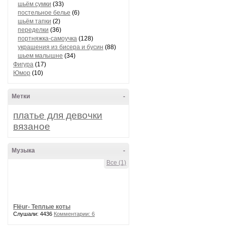
шьём сумки
(33)
постельное белье
(6)
шьём тапки
(2)
переделки
(36)
портняжка-самоучка
(128)
украшения из бисера и бусин
(88)
шьем малышне
(34)
Фигура
(17)
Юмор
(10)
Метки
-
платье для девочки
вязаное
Музыка
-
Все (1)
Flёur- Теплые коты
Слушали: 4436
Комментарии: 6