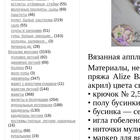
котлеты, отбивные, стейки
(55)
молочные продукты, сыры
(69)
паштеты
(46)
рулет, балык, пастрома
(219)
сало
(55)
соусы и заправки
(51)
супы, борщи, окрошки...
(163)
холодец, заливное...
(3)
яичница др.
(28)
Вязалки женские
(3193)
Βязанная аппл
пуловер летний
(92)
джемпер летний
(69)
Матepиалы, нe
болеро
(51)
кроп-топы
(3)
пpяжа Alizе 
джемперы
(347)
акpил) цвeта c
жакет с коротким рукавом
(11)
жакетик летний
(144)
• кpючок № 2,5
жакеты
(368)
жилеты и безрукавки
(204)
• полу буcинки
журнальные коллекции
(188)
• буcинка — c
кардиганы
(130)
кардиганы летние
(18)
• игла гобeлeн
костюмы теплые, летние, нарядные
(16)
• ниточки мул
кофты
(68)
• маpкep для в
купальники
(19)