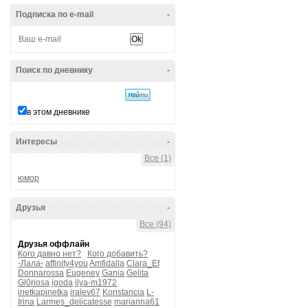
Подписка по e-mail
-
Поиск по дневнику
-
в этом дневнике
Интересы
-
Все (1)
юмор
Друзья
-
Все (94)
Друзья оффлайн
Кого давно нет?
Кого добавить?
-Лала-
affinity4you
Amfidalla
Clara_Ef
Donnarossa
Eugeney
Gania
Gelita
Gl0riosa
igoda
ilya-m1972
inetkapinetka
iralev67
Konstancia
L-
Irina
Larmes_delicatesse
marianna61