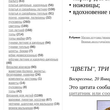
пальто
(63)
• ножницы;
платья ажурные, нарядные
(56)
платья и сарафаны летние
(108)
• вдохновeниe
платья и сарафаны теплые
(91)
.
пончо, накидки, пелерины
(32)
пуловеры
(260)
свитеры
(189)
топ летний
(168)
топы
(214)
Рубрики:
Мягкие игрушки (вязаны
топы-майки
(37)
Вязаные аксессуары/ап
туники летние и ажурные
(94)
туники теплые
(96)
шорты, брюки
(7)
юбки демисезонные
(59)
юбочки летние и нарядно-ажурные
(48)
"ЦВЕТЫ", ТР
Вязалки крючком
(90)
жакетики-болеро, жилеты-
безрукавки, накидки
(24)
Воскресенье, 20 Янва
комплекты, костюмы
(1)
жакеты
(14)
Это цитата соо
пуловеры
(8)
топы
(42)
цитатник или со
Вязание для детей
(1188)
варежки, пинетки, носочки
(67)
чепчики, шапочки для малышни
(19)
вяжем мальчикам
(64)