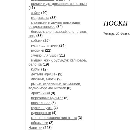
ослики и др. домашние животные
(41)
зайки
(40)
медвежата
(38)
НОСКИ 
снеговики и другое новогодне-
рождественское
(34)
бегемот, слон, жираф, олень, лев,
Четверг, 22 Феврал
тигр
(33)
собаки
(25)
гуси и др. птички
(24)
гномики
(22)
змейки, лягушки
(21)
мышки, ежик, бурундук, капибара,
белочка
(19)
куклы
(12)
детали игрушек
(9)
лисички, еноты
(9)
рыбки, черепашки, осьминоги,
водно-морские жители
(8)
дракончики
(8)
персонажи мультов
(6)
пасхальное
(5)
жучки-паучки
(4)
единорожки
(4)
книга по вязанию животных
(3)
обезьянки
(2)
Напитки
(243)