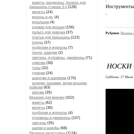
жакеты, кардиганы, болеро для
Инструменты 
барышень старше 3-х
(128)
жилеты
(24)
.
короны и др.
(4)
купальник
(4)
одежки для крошек
(156)
пальто для девочек
(37)
Рубрики:
Вязаные 
платья для барышень
(122)
пледы
(37)
подборки и журналы
(7)
пончо, накидки
(2)
свитеры, пуловеры, джемперы
(71)
сумочки
(30)
НОСКИ
топы
(32)
тунички
(24)
Суббота, 27 Июля 
шапочки и шарфики
(170)
шляпки, панамки, кепки,косынки,
повязки
(63)
юбочки
(35)
Вязание для мужчин
(322)
жакеты
(62)
жилеты
(30)
подборки и журналы
(4)
пуловеры и джемперы
(107)
свитеры
(35)
шапки и шарфы
(68)
Вязаные аксессуары
(1124)