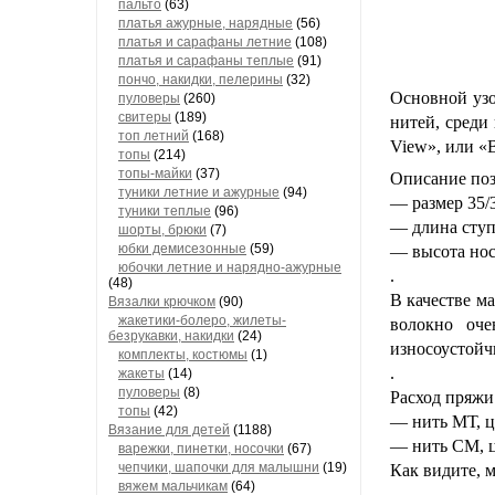
пальто
(63)
платья ажурные, нарядные
(56)
платья и сарафаны летние
(108)
платья и сарафаны теплые
(91)
пончо, накидки, пелерины
(32)
Основной узо
пуловеры
(260)
свитеры
(189)
нитей, среди
топ летний
(168)
View», или «
топы
(214)
топы-майки
(37)
Описание позв
туники летние и ажурные
(94)
— размер 35/
туники теплые
(96)
— длина ступн
шорты, брюки
(7)
юбки демисезонные
(59)
— высота носк
юбочки летние и нарядно-ажурные
.
(48)
В качестве ма
Вязалки крючком
(90)
жакетики-болеро, жилеты-
волокно оче
безрукавки, накидки
(24)
износоустойч
комплекты, костюмы
(1)
.
жакеты
(14)
пуловеры
(8)
Расход пряжи
топы
(42)
— нить МТ, цв
Вязание для детей
(1188)
— нить СМ, цв
варежки, пинетки, носочки
(67)
чепчики, шапочки для малышни
(19)
Как видите, 
вяжем мальчикам
(64)
.