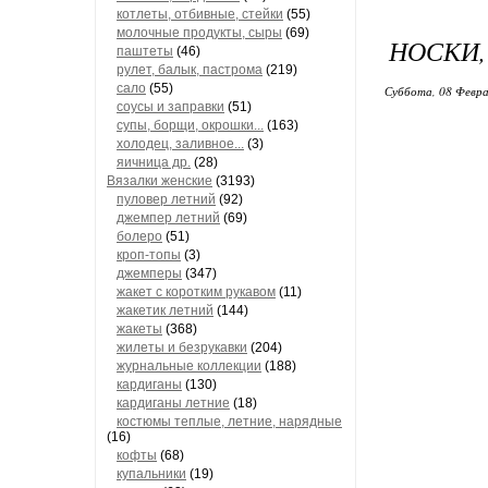
котлеты, отбивные, стейки
(55)
молочные продукты, сыры
(69)
​НОСКИ
паштеты
(46)
рулет, балык, пастрома
(219)
сало
(55)
Суббота, 08 Февра
соусы и заправки
(51)
супы, борщи, окрошки...
(163)
холодец, заливное...
(3)
яичница др.
(28)
Вязалки женские
(3193)
пуловер летний
(92)
джемпер летний
(69)
болеро
(51)
кроп-топы
(3)
джемперы
(347)
жакет с коротким рукавом
(11)
жакетик летний
(144)
жакеты
(368)
жилеты и безрукавки
(204)
журнальные коллекции
(188)
кардиганы
(130)
кардиганы летние
(18)
костюмы теплые, летние, нарядные
(16)
кофты
(68)
купальники
(19)