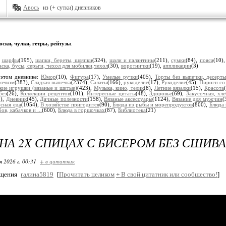
Авось
из (+ сутки) дневников
оски, чулки, гетры, рейтузы
.
:
шарфы
(195),
шапки, береты, шляпки
(324),
шали и палантины
(211),
сумки
(84),
пояса
(10)
аска, бусы, серьги, чехол для мобилки,чехол
(30),
воротнички
(19),
аппликации
(3)
 этом дневнике:
Юмор
(10),
Фигура
(17),
Умелые ручки
(405),
Торты без выпечки, десерт
рючком
(383),
Сладкая выпечка
(2374),
Салаты
(166),
рукоделие
(17),
Рукоделие
(45),
Пироги со
кие игрушки (вязаные и шитые)
(423),
Музыка, кино, телик
(8),
Летние вязалки
(15),
Красота
без
(26),
Коллекции рецептов
(101),
Интересные цитаты
(48),
Здоровье
(69),
Закусочная, хл
9),
Дневник
(45),
Дачные полезности
(158),
Вязаные аксессуары
(1124),
Вязание для мужчин
(
сная еда
(1054),
В хозяйстве пригодится
(90),
Блюда из рыбы и морепродуктов
(800),
Блюда 
ов, кабачков и ...
(600),
Блюда в горшочках
(87),
Библиотека
(21)
НА 2Х СПИЦАХ С БИСЕРОМ БЕЗ СШИВ
я 2026 г. 00:31
+ в цитатник
бщения
галина5819
[
Прочитать целиком
+
В свой цитатник или сообщество!
]