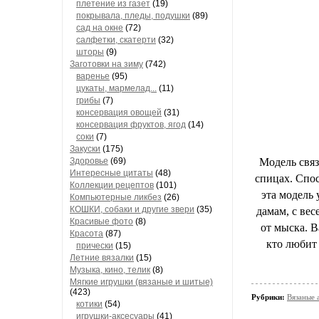
плетение из газет
(19)
покрывала, пледы, подушки
(89)
сад на окне
(72)
салфетки, скатерти
(32)
шторы
(9)
Заготовки на зиму
(742)
варенье
(95)
цукаты, мармелад...
(11)
грибы
(7)
консервация овощей
(31)
консервация фруктов, ягод
(14)
соки
(7)
Закуски
(175)
Здоровье
(69)
Модель связ
Интересные цитаты
(48)
спицах. Спос
Коллекции рецептов
(101)
эта модель
Компьютерные ликбез
(26)
КОШКИ, собаки и другие звери
(35)
дамам, с вес
Красивые фото
(8)
от мыска. 
Красота
(87)
кто любит 
прически
(15)
Летние вязалки
(15)
Музыка, кино, телик
(8)
Мягкие игрушки (вязаные и шитые)
(423)
Рубрики:
Вязаные 
котики
(54)
игрушки-аксесуары
(41)