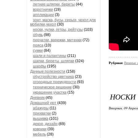
летние шляпки, береты
(44)
воротнички
(19)
аппликации
(3)
зонт, маска, бусы, серьги, чехол для
мобилки,чехол
(30)
носки, чулки, гетры, рейтузы
(103)
обувь
(98)
перчатки, варежки, митенки
(72)
пояса
(10)
сумки
(84)
шали и палантины
(211)
шапки, береты, шляпки
(324)
Рубрики:
Вязаные 
шарфы
(195)
Дачные полезности
(158)
обустройство цветника
(23)
огородные премудрости
(93)
техническое решение
(30)
украшение участка
(15)
НОСКИ 
Дневник
(45)
Домашний уют
(439)
Вторник, 09 Апрел
абажуры
(11)
прихватки
(2)
вышивка
(101)
декор, дизайн
(69)
коврики
(39)
мебель
(28)