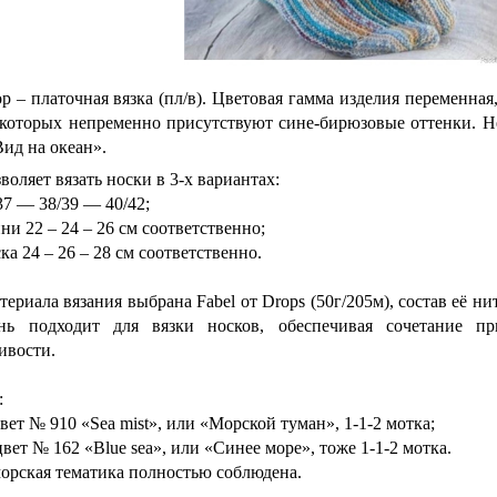
р – платочная вязка (пл/в). Цветовая гамма изделия переменная
 которых непременно присутствуют сине-бирюзовые оттенки. Не
Вид на океан».
оляет вязать носки в 3-х вариантах:
37 — 38/39 — 40/42;
и 22 – 24 – 26 см соответственно;
а 24 – 26 – 28 см соответственно.
териала вязания выбрана Fabel от Drops (50г/205м), состав её н
нь подходит для вязки носков, обеспечивая сочетание п
ивости.
:
ет № 910 «Sea mist», или «Морской туман», 1-1-2 мотка;
ет № 162 «Blue sea», или «Синее море», тоже 1-1-2 мотка.
морская тематика полностью соблюдена.