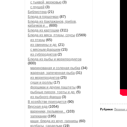
с тыквой, морковью
(3)
с грушей
(3)
Библиотека
(21)
Блюда в горшочках
(87)
Блюда из баклажанов, грибов,
кабачков и ...
(600)
Блюда из картошки
(311)
Блюда из мяса, птицы, соусы
(1569)
из птицы
(65)
из свинины и др.
(21)
с мясным фаршем
(15)
из субпродуктов
(2)
Блюда из рыбы и морепродуктов
(800)
маринованая и соленая рыбка
(34)
жареная, запеченная рыба
(31)
из морепродуктов
(25)
суши и роллы
(17)
форшмак и другие паштеты
(8)
рыбные пироги, торты и др.
(5)
из рыбного фарша
(3)
В хозяйстве пригодится
(90)
Вкусная еда
(1054)
Рубрики:
Вязаные 
вареники, пельмени...
(103)
запеканки
(195)
каши, блюда из круп, гарниры
(60)
колбасы, сардельки
(19)