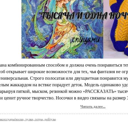
ана комбинированным способом и должна очень понравиться тем
об открывает широкие возможности для тех, чья фантазия не о
 универсальная. Строго полосатая или двухцветная понравится 
елым жаккардом на вствке порадует деток. Модель одинаково удо
Варьируя пяткой, мыском, резинкой можно «РАССКАЗАТЬ» тыся
и ценит ручное творчество. Носочки в видео связаны на размер 
Читать далее...
аксессуары/носки, чулки, гетры, рейтузы