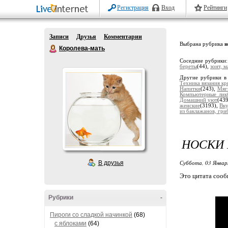
Регистрация
Вход
Рейтинги
Записи
Друзья
Комментарии
Выбрана рубрика
н
Королева-мать
Соседние рубрики
береты
(44),
зонт, м
Другие рубрики в
Техника вязания к
Напитки
(243),
Мяг
Компьютерные лик
Домашний уют
(43
женские
(3193),
Вку
из баклажанов, гриб
НОСКИ 
Суббота, 03 Январ
В друзья
Это цитата соо
Рубрики
-
Пироги со сладкой начинкой
(68)
с яблоками
(64)