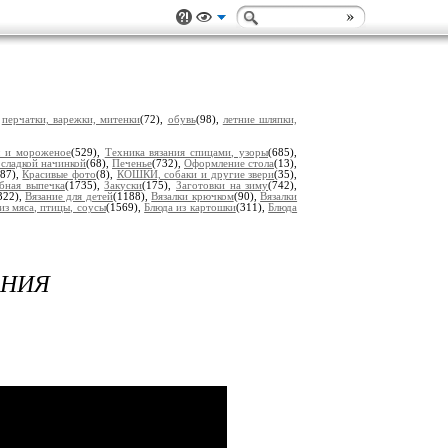
,
перчатки, варежки, митенки
(72),
обувь
(98),
летние шляпки,
ы и мороженое
(529),
Техника вязания спицами, узоры
(685),
 сладкой начинкой
(68),
Печенье
(732),
Оформление стола
(13),
(87),
Красивые фото
(8),
КОШКИ, собаки и другие звери
(35),
ебная выпечка
(1735),
Закуски
(175),
Заготовки на зиму
(742),
322),
Вязание для детей
(1188),
Вязалки крючком
(90),
Вязалки
из мяса, птицы, соусы
(1569),
Блюда из картошки
(311),
Блюда
АНИЯ