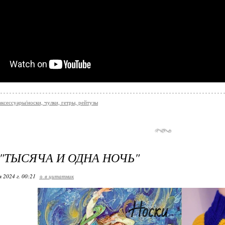
аксессуары/носки, чулки, гетры, рейтузы
"ТЫСЯЧА И ОДНА НОЧЬ"
я 2024 г. 00:21
+ в цитатник