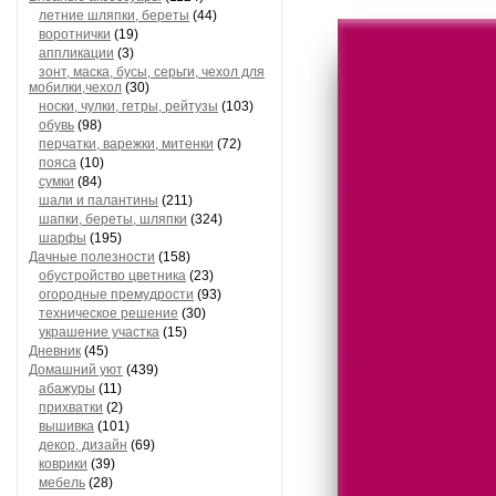
летние шляпки, береты
(44)
воротнички
(19)
аппликации
(3)
зонт, маска, бусы, серьги, чехол для
мобилки,чехол
(30)
носки, чулки, гетры, рейтузы
(103)
обувь
(98)
перчатки, варежки, митенки
(72)
пояса
(10)
сумки
(84)
шали и палантины
(211)
шапки, береты, шляпки
(324)
шарфы
(195)
Дачные полезности
(158)
обустройство цветника
(23)
огородные премудрости
(93)
техническое решение
(30)
украшение участка
(15)
Дневник
(45)
Домашний уют
(439)
абажуры
(11)
прихватки
(2)
вышивка
(101)
декор, дизайн
(69)
коврики
(39)
мебель
(28)