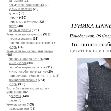
запеканки
(22)
рождественская выпечка
(2)
кремы и мастики
(28)
куличи
(56)
пироги
(436)
пирожные и булочки
(235)
ТУНИКА LINNE
тесто
(48)
торты и рулеты
(301)
Понедельник, 06 Февр
Техника вязания крючком
(383)
нюансы вязания
(31)
пособия по вязанию крючком
(17)
Это цитата соо
узоры
(74)
цитатник или со
Техника вязания спицами, узоры
(685)
способы набора петель
(60)
книги узоров
(38)
способы закрытия петель
(31)
книги, пособия по вязанию
(20)
прибавление, убавление петель
(3)
технология вязания
(264)
узоры
(336)
Торты без выпечки, десерты и
мороженое
(529)
десерты
(148)
пасхи
(3)
Умелые ручки
(405)
аксессуарчики
(94)