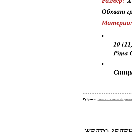
Размер:
XS
Обхват гру
Материал
10 (11
Pima 
Спицы
Рубрики:
Вязалки женские/туники
ЖЕЛТО-ЗЕ