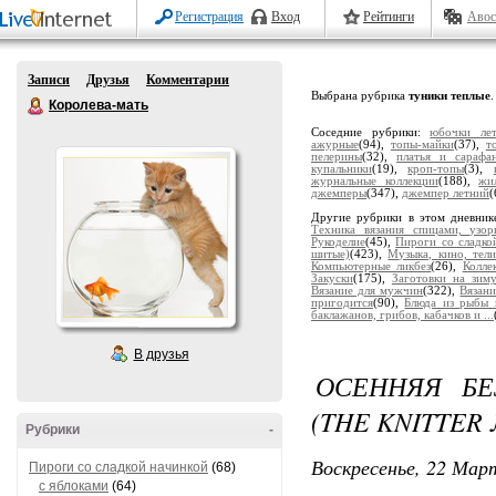
Регистрация
Вход
Рейтинги
Авос
Записи
Друзья
Комментарии
Выбрана рубрика
туники теплые
.
Королева-мать
Соседние рубрики:
юбочки ле
ажурные
(94),
топы-майки
(37),
т
пелерины
(32),
платья и сарафа
купальники
(19),
кроп-топы
(3),
журнальные коллекции
(188),
жи
джемперы
(347),
джемпер летний
(
Другие рубрики в этом дневник
Техника вязания спицами, узор
Рукоделие
(45),
Пироги со сладко
шитые)
(423),
Музыка, кино, тели
Компьютерные ликбез
(26),
Колле
Закуски
(175),
Заготовки на зим
Вязание для мужчин
(322),
Вязани
пригодится
(90),
Блюда из рыбы 
баклажанов, грибов, кабачков и ...
В друзья
ОСЕННЯЯ БЕ
(THE KNITTER 
Рубрики
-
Воскресенье, 22 Март
Пироги со сладкой начинкой
(68)
с яблоками
(64)