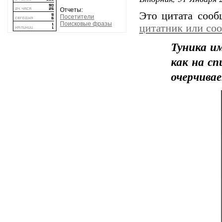
Отчеты:
Это цитата соо
Посетители
Поисковые фразы
цитатник или со
Туника и
как на сп
очерчивае