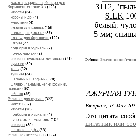
жакеты, кардиганы, болеро для
3112, "пыл
барышень старше 3-х
(128)
жилеты
(24)
SILK
100
короны и др.
(4)
купальник
(4)
белый; чул
одежки для крошек
(156)
5 мм; спицы
пальто для девочек
(37)
платья для барышень
(122)
пледы
(37)
подборки и журналы
(7)
пончо, накидки
(2)
свитеры, пуловеры, джемперы
(71)
Рубрики:
Вязалки женские/туники
сумочки
(30)
топы
(32)
тунички
(24)
шапочки и шарфики
(170)
шляпки, панамки, кепки,косынки,
повязки
(63)
АЖУРНАЯ ТУ
юбочки
(35)
Вязание для мужчин
(322)
Вторник, 16 Мая 202
жакеты
(62)
жилеты
(30)
подборки и журналы
(4)
Это цитата соо
пуловеры и джемперы
(107)
цитатник или со
свитеры
(35)
шапки и шарфы
(68)
Вязаные аксессуары
(1124)