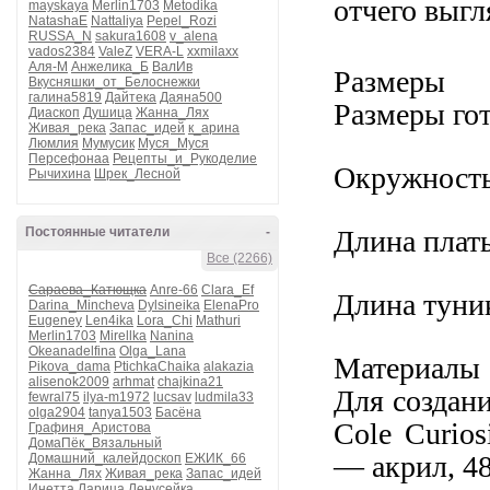
отчего выгл
mayskaya
Merlin1703
Metodika
NatashaE
Nattaliya
Pepel_Rozi
RUSSA_N
sakura1608
v_alena
vados2384
ValeZ
VERA-L
xxmilaxx
Аля-М
Анжелика_Б
ВалИв
Размеры
Вкусняшки_от_Белоснежки
галина5819
Дайтека
Даяна500
Размеры гот
Диаскоп
Душица
Жанна_Лях
Живая_река
Запас_идей
к_арина
Люмлия
Мумусик
Муся_Муся
Персефонаа
Рецепты_и_Рукоделие
Окружность г
Рычихина
Шрек_Лесной
Постоянные читатели
-
Длина платья
Все (2266)
Сараева_Катющка
Anre-66
Clara_Ef
Длина туники
Darina_Mincheva
Dylsineika
ElenaPro
Eugeney
Len4ika
Lora_Chi
Mathuri
Merlin1703
Mirellka
Nanina
Okeanadelfina
Olga_Lana
Материалы
Pikova_dama
PtichkaChaika
alakazia
alisenok2009
arhmat
chajkina21
Для создан
fewral75
ilya-m1972
lucsav
ludmila33
olga2904
tanya1503
Басёна
Cole Curio
Графиня_Аристова
ДомаПёк_Вязальный
— акрил, 48
Домашний_калейдоскоп
ЕЖИК_66
Жанна_Лях
Живая_река
Запас_идей
Инетта
Ларица
Ленусейка