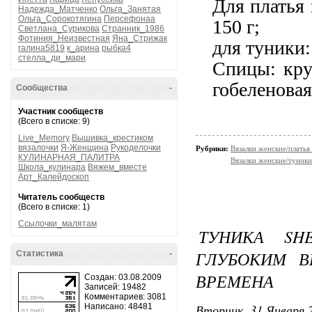
Для платья п
Надежда_Матченко
Ольга_Занятая
Ольга_Сорокотягина
Персефонаа
150 г;
Светлана_Сурикова
Странник_1986
Фотиния_Неизвестная
Яна_Стрижак
для туники:
галина5819
к_арина
рыбка4
стелла_ди_мари
Спицы: кру
гобеленовая
Сообщества
-
Участник сообществ
(Всего в списке: 9)
Live_Memory
Вышивка_крестиком
вязалочки
Я-Женщина
Рукоделочки
Рубрики:
Вязалки женские/платья
КУЛИНАРНАЯ_ПАЛИТРА
Вязалки женские/туники
Школа_кулинара
Вяжем_вместе
Арт_Калейдоскоп
Читатель сообществ
(Всего в списке: 1)
Ссылочки_малятам
ТУНИКА SH
ГЛУБОКИМ В
Статистика
-
ВРЕМЕНА
Создан: 03.08.2009
Записей: 19482
Комментариев: 3081
Вторник, 31 Января 2
Написано: 48481