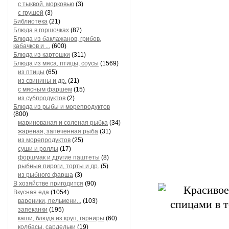
с тыквой, морковью
(3)
с грушей
(3)
Библиотека
(21)
Блюда в горшочках
(87)
Блюда из баклажанов, грибов,
кабачков и ...
(600)
Блюда из картошки
(311)
Блюда из мяса, птицы, соусы
(1569)
из птицы
(65)
из свинины и др.
(21)
с мясным фаршем
(15)
из субпродуктов
(2)
Блюда из рыбы и морепродуктов
(800)
маринованая и соленая рыбка
(34)
жареная, запеченная рыба
(31)
из морепродуктов
(25)
суши и роллы
(17)
форшмак и другие паштеты
(8)
рыбные пироги, торты и др.
(5)
из рыбного фарша
(3)
В хозяйстве пригодится
(90)
Вкусная еда
(1054)
вареники, пельмени...
(103)
запеканки
(195)
каши, блюда из круп, гарниры
(60)
колбасы, сардельки
(19)