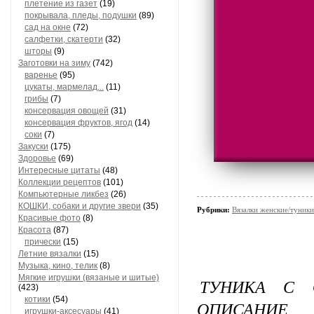
плетение из газет
(19)
покрывала, пледы, подушки
(89)
сад на окне
(72)
салфетки, скатерти
(32)
шторы
(9)
Заготовки на зиму
(742)
варенье
(95)
цукаты, мармелад...
(11)
грибы
(7)
консервация овощей
(31)
консервация фруктов, ягод
(14)
соки
(7)
Закуски
(175)
Здоровье
(69)
Интересные цитаты
(48)
Коллекции рецептов
(101)
Компьютерные ликбез
(26)
КОШКИ, собаки и другие звери
(35)
Рубрики:
Вязалки женские/туники
Красивые фото
(8)
Красота
(87)
прически
(15)
Летние вязалки
(15)
Музыка, кино, телик
(8)
Мягкие игрушки (вязаные и шитые)
ТУНИКА С 
(423)
котики
(54)
ОПИСАНИЕ
игрушки-аксесуары
(41)