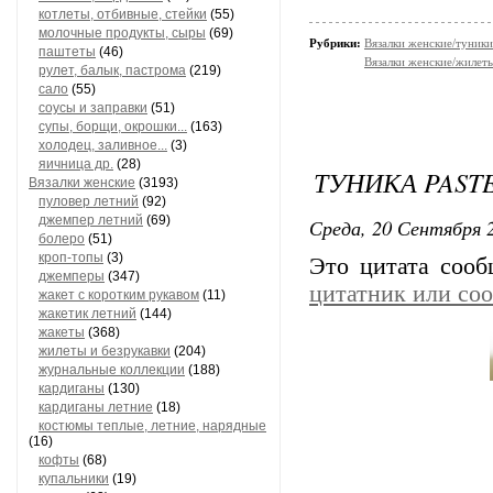
котлеты, отбивные, стейки
(55)
молочные продукты, сыры
(69)
Рубрики:
Вязалки женские/туники
паштеты
(46)
Вязалки женские/жилеты
рулет, балык, пастрома
(219)
сало
(55)
соусы и заправки
(51)
супы, борщи, окрошки...
(163)
холодец, заливное...
(3)
яичница др.
(28)
ТУНИКА PAST
Вязалки женские
(3193)
пуловер летний
(92)
джемпер летний
(69)
Среда, 20 Сентября 2
болеро
(51)
кроп-топы
(3)
Это цитата соо
джемперы
(347)
цитатник или со
жакет с коротким рукавом
(11)
жакетик летний
(144)
жакеты
(368)
жилеты и безрукавки
(204)
журнальные коллекции
(188)
кардиганы
(130)
кардиганы летние
(18)
костюмы теплые, летние, нарядные
(16)
кофты
(68)
купальники
(19)