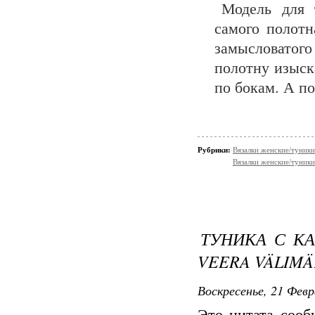
Модель для 
самого полотн
замысловатого
полотну изыск
по бокам. А по
Рубрики:
Вязалки женские/туники
Вязалки женские/туники
ТУНИКА С КА
VEERA VÄLIMÄ
Воскресенье, 21 Февр