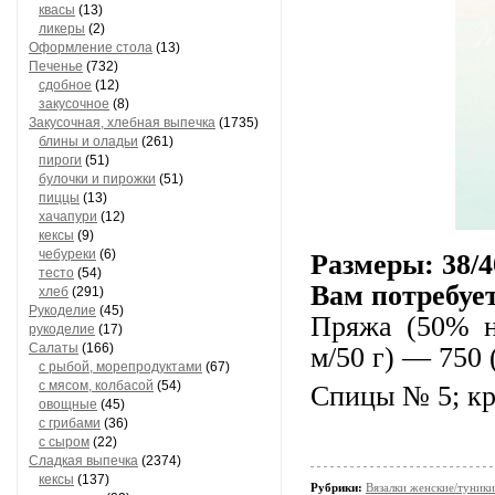
квасы
(13)
ликеры
(2)
Оформление стола
(13)
Печенье
(732)
сдобное
(12)
закусочное
(8)
Закусочная, хлебная выпечка
(1735)
блины и оладьи
(261)
пироги
(51)
булочки и пирожки
(51)
пиццы
(13)
хачапури
(12)
кексы
(9)
чебуреки
(6)
Размеры: 38/4
тесто
(54)
Вам потребуе
хлеб
(291)
Рукоделие
(45)
Пряжа (50% н
рукоделие
(17)
Салаты
(166)
м/50 г) — 750 
с рыбой, морепродуктами
(67)
с мясом, колбасой
(54)
Спицы № 5; кр
овощные
(45)
с грибами
(36)
с сыром
(22)
Сладкая выпечка
(2374)
кексы
(137)
Рубрики:
Вязалки женские/туники