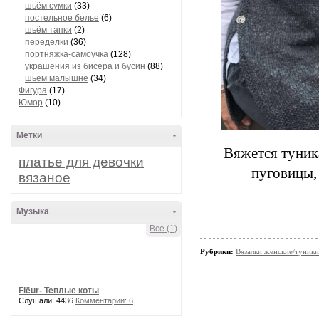
шьём сумки
(33)
постельное белье
(6)
шьём тапки
(2)
переделки
(36)
портняжка-самоучка
(128)
украшения из бисера и бусин
(88)
шьем малышне
(34)
Фигура
(17)
Юмор
(10)
Метки
-
Вяжется туник
платье для девочки
пуговицы,
вязаное
Музыка
-
Все (1)
Рубрики:
Вязалки женские/туники
Flёur- Теплые коты
Слушали: 4436
Комментарии: 6