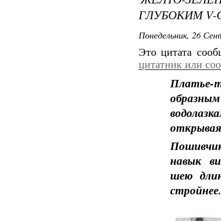
ГЛУБОКИМ V-
Понедельник, 26 Сент
Это цитата соо
цитатник или со
Платье-
образны
водолазк
открывая
Пошивчик
навык ви
шею длин
стройнее