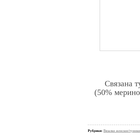
Связана т
(50%
меринос
Рубрики:
Вязалки женские/туники