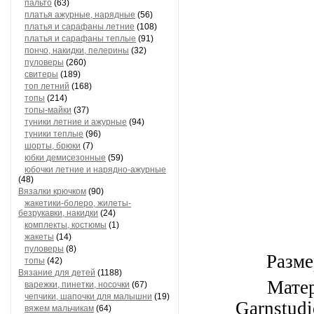
пальто
(63)
платья ажурные, нарядные
(56)
платья и сарафаны летние
(108)
платья и сарафаны теплые
(91)
пончо, накидки, пелерины
(32)
пуловеры
(260)
свитеры
(189)
топ летний
(168)
топы
(214)
топы-майки
(37)
туники летние и ажурные
(94)
туники теплые
(96)
шорты, брюки
(7)
юбки демисезонные
(59)
юбочки летние и нарядно-ажурные
(48)
Вязалки крючком
(90)
жакетики-болеро, жилеты-
безрукавки, накидки
(24)
комплекты, костюмы
(1)
жакеты
(14)
пуловеры
(8)
Разме
топы
(42)
Вязание для детей
(1188)
Мате
варежки, пинетки, носочки
(67)
чепчики, шапочки для малышни
(19)
Garnstudi
вяжем мальчикам
(64)