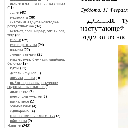
ослики и др. домашние животные
(41)
Суббота, 11 Февраля
зайки
(40)
медвежата
(38)
Длинная т
снеговики и другое новогодне-
рождественское
(34)
наступающей
бегемот, слон, жираф, олень, лев,
отделка из ча
тигр
(33)
собаки
(25)
гуси и др. птички
(24)
гномики
(22)
змейки, лягушки
(21)
мышки, ежик, бурундук, капибара,
белочка
(19)
куклы
(12)
детали игрушек
(9)
лисички, еноты
(9)
рыбки, черепашки, осьминоги,
водно-морские жители
(8)
дракончики
(8)
персонажи мультов
(6)
пасхальное
(5)
жучки-паучки
(4)
единорожки
(4)
книга по вязанию животных
(3)
обезьянки
(2)
Напитки
(243)