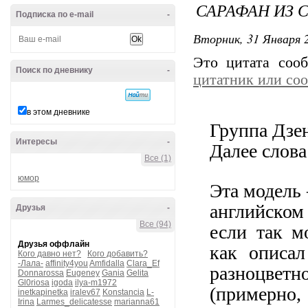
САРАФАН ИЗ
Подписка по e-mail
-
Вторник, 31 Января 2
Это цитата со
Поиск по дневнику
-
цитатник или со
в этом дневнике
Группа Дзен
Интересы
-
Далее слова
Все (1)
юмор
Эта модель 
английско
Друзья
-
Все (94)
если так м
Друзья оффлайн
как описа
Кого давно нет?
Кого добавить?
-Лала-
affinity4you
Amfidalla
Clara_Ef
разноцвет
Donnarossa
Eugeney
Gania
Gelita
Gl0riosa
igoda
ilya-m1972
(примерно,
inetkapinetka
iralev67
Konstancia
L-
Irina
Larmes_delicatesse
marianna61