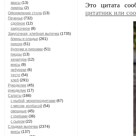
квасы
(13)
Это цитата со
ликеры
(2)
цитатник или со
Оформление стола
(13)
Печенье
(732)
сдобное
(12)
закусочное
(8)
Закусочная, хлебная выпечка
(1735)
блины и оладьи
(261)
пироги
(51)
булочки и пирожки
(51)
пиццы
(13)
хачапури
(12)
кексы
(9)
чебуреки
(6)
тесто
(54)
хлеб
(291)
Рукоделие
(45)
рукоделие
(17)
Салаты
(166)
с рыбой, морепродуктами
(67)
с мясом, колбасой
(54)
овощные
(45)
с грибами
(36)
с сыром
(22)
Сладкая выпечка
(2374)
кексы
(137)