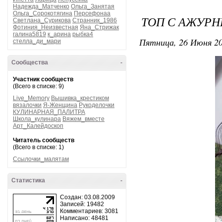
Надежда_Матченко
Ольга_Занятая
Ольга_Сорокотягина
Персефонаа
ТОП С АЖУР
Светлана_Сурикова
Странник_1986
Фотиния_Неизвестная
Яна_Стрижак
галина5819
к_арина
рыбка4
Пятница, 26 Июня 20
стелла_ди_мари
Сообщества
-
Участник сообществ
(Всего в списке: 9)
Live_Memory
Вышивка_крестиком
вязалочки
Я-Женщина
Рукоделочки
КУЛИНАРНАЯ_ПАЛИТРА
Школа_кулинара
Вяжем_вместе
Арт_Калейдоскоп
Читатель сообществ
(Всего в списке: 1)
Ссылочки_малятам
Статистика
-
Создан: 03.08.2009
Записей: 19482
Комментариев: 3081
Написано: 48481