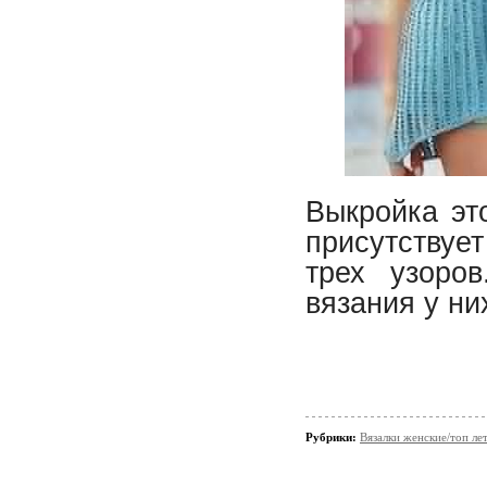
Выкройка это
присутствует
трех узоров
вязания у ни
Рубрики:
Вязалки женские/топ ле