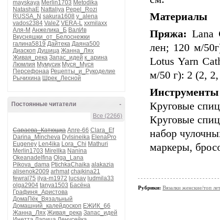
mayskaya
Merlin1703
Metodika
NatashaE
Nattaliya
Pepel_Rozi
Материалы
RUSSA_N
sakura1608
v_alena
vados2384
ValeZ
VERA-L
xxmilaxx
Аля-М
Анжелика_Б
ВалИв
Пряжа:
Lana G
Вкусняшки_от_Белоснежки
галина5819
Дайтека
Даяна500
лен; 120 м/50г
Диаскоп
Душица
Жанна_Лях
Живая_река
Запас_идей
к_арина
Lotus Yarn Ca
Люмлия
Мумусик
Муся_Муся
Персефонаа
Рецепты_и_Рукоделие
м/50 г): 2 (2, 
Рычихина
Шрек_Лесной
Инструменты
Круговые спиц
Постоянные читатели
-
Все (2266)
Круговые спиц
Сараева_Катющка
Anre-66
Clara_Ef
набор чулочны
Darina_Mincheva
Dylsineika
ElenaPro
Eugeney
Len4ika
Lora_Chi
Mathuri
маркеры, бросо
Merlin1703
Mirellka
Nanina
Okeanadelfina
Olga_Lana
Pikova_dama
PtichkaChaika
alakazia
alisenok2009
arhmat
chajkina21
fewral75
ilya-m1972
lucsav
ludmila33
olga2904
tanya1503
Басёна
Рубрики:
Вязалки женские/топ ле
Графиня_Аристова
ДомаПёк_Вязальный
Домашний_калейдоскоп
ЕЖИК_66
Жанна_Лях
Живая_река
Запас_идей
Инетта
Ларица
Ленусейка