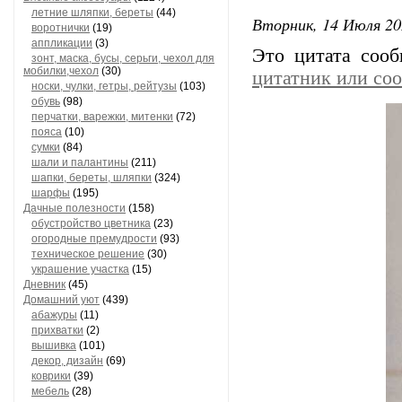
летние шляпки, береты
(44)
Вторник, 14 Июля 20
воротнички
(19)
аппликации
(3)
Это цитата соо
зонт, маска, бусы, серьги, чехол для
мобилки,чехол
(30)
цитатник или со
носки, чулки, гетры, рейтузы
(103)
обувь
(98)
перчатки, варежки, митенки
(72)
пояса
(10)
сумки
(84)
шали и палантины
(211)
шапки, береты, шляпки
(324)
шарфы
(195)
Дачные полезности
(158)
обустройство цветника
(23)
огородные премудрости
(93)
техническое решение
(30)
украшение участка
(15)
Дневник
(45)
Домашний уют
(439)
абажуры
(11)
прихватки
(2)
вышивка
(101)
декор, дизайн
(69)
коврики
(39)
мебель
(28)