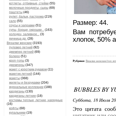
котлеты, отбивные, стейки
(55)
молочные продукты, сыры
(69)
паштеты
(46)
рулет, балык, пастрома
(219)
Размер: 44.
сало
(55)
соусы и заправки
(51)
супы, борщи, окрошки...
(163)
Вам потребуе
холодец, заливное...
(3)
хлопок, 50% а
яичница др.
(28)
Вязалки женские
(3193)
пуловер летний
(92)
джемпер летний
(69)
болеро
(51)
кроп-топы
(3)
Рубрики:
Вязалки женские/топ ле
джемперы
(347)
жакет с коротким рукавом
(11)
жакетик летний
(144)
жакеты
(368)
жилеты и безрукавки
(204)
BUBBLES BY 
журнальные коллекции
(188)
кардиганы
(130)
кардиганы летние
(18)
Суббота, 18 Июля 20
костюмы теплые, летние, нарядные
(16)
Это цитата со
кофты
(68)
купальники
(19)
цитатник или со