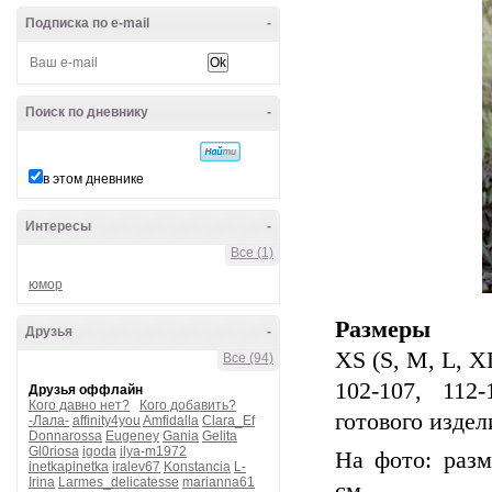
Подписка по e-mail
-
Поиск по дневнику
-
в этом дневнике
Интересы
-
Все (1)
юмор
Размеры
Друзья
-
XS (S, M, L, X
Все (94)
102-107, 112
Друзья оффлайн
Кого давно нет?
Кого добавить?
готового издели
-Лала-
affinity4you
Amfidalla
Clara_Ef
Donnarossa
Eugeney
Gania
Gelita
Gl0riosa
igoda
ilya-m1972
На фото: разм
inetkapinetka
iralev67
Konstancia
L-
Irina
Larmes_delicatesse
marianna61
cм.