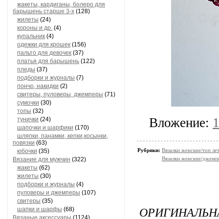
жакеты, кардиганы, болеро для
барышень старше 3-х
(128)
жилеты
(24)
короны и др.
(4)
купальник
(4)
одежки для крошек
(156)
пальто для девочек
(37)
платья для барышень
(122)
пледы
(37)
подборки и журналы
(7)
пончо, накидки
(2)
свитеры, пуловеры, джемперы
(71)
сумочки
(30)
топы
(32)
Вложение:
1
тунички
(24)
шапочки и шарфики
(170)
шляпки, панамки, кепки,косынки,
повязки
(63)
Рубрики:
Вязалки женские/топ ле
юбочки
(35)
Вязалки женские/джемп
Вязание для мужчин
(322)
жакеты
(62)
жилеты
(30)
подборки и журналы
(4)
пуловеры и джемперы
(107)
свитеры
(35)
ОРИГИНАЛЬН
шапки и шарфы
(68)
Вязаные аксессуары
(1124)