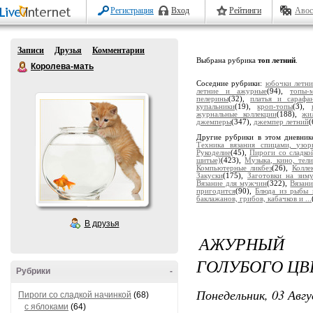
Регистрация
Вход
Рейтинги
Авос
Записи
Друзья
Комментарии
Выбрана рубрика
топ летний
.
Королева-мать
Соседние рубрики:
юбочки летни
летние и ажурные
(94),
топы-
пелерины
(32),
платья и сарафа
купальники
(19),
кроп-топы
(3),
журнальные коллекции
(188),
жи
джемперы
(347),
джемпер летний
(
Другие рубрики в этом дневник
Техника вязания спицами, узор
Рукоделие
(45),
Пироги со сладко
шитые)
(423),
Музыка, кино, тели
Компьютерные ликбез
(26),
Колле
Закуски
(175),
Заготовки на зим
Вязание для мужчин
(322),
Вязани
пригодится
(90),
Блюда из рыбы 
баклажанов, грибов, кабачков и ...
В друзья
АЖУРНЫЙ 
ГОЛУБОГО ЦВ
Рубрики
-
Понедельник, 03 Авгу
Пироги со сладкой начинкой
(68)
с яблоками
(64)