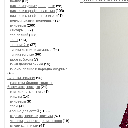
пальто
(63)
платья ажурные, нарядные
(56)
платья и сарафаны летние
(108)
платья и сарафаны теплые
(91)
пончо, накидки, пелерины
(32)
пуловеры
(260)
свитеры
(189)
топ летний
(168)
топы
(214)
топы-майки
(37)
туники летние и ажурные
(94)
туники теплые
(96)
шорты, брюки
(7)
юбки демисезонные
(59)
юбочки летние и нарядно-ажурные
(48)
Вязалки крючком
(90)
жакетики-болеро, жилеты-
безрукавки, накидки
(24)
комплекты, костюмы
(1)
жакеты
(14)
пуловеры
(8)
топы
(42)
Вязание для детей
(1188)
варежки, пинетки, носочки
(67)
чепчики, шапочки для малышни
(19)
вяжем мальчикам
(64)