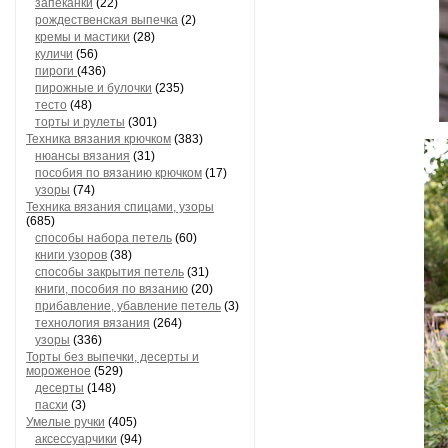
запеканки
(22)
рождественская выпечка
(2)
кремы и мастики
(28)
куличи
(56)
пироги
(436)
пирожные и булочки
(235)
тесто
(48)
торты и рулеты
(301)
Техника вязания крючком
(383)
нюансы вязания
(31)
пособия по вязанию крючком
(17)
узоры
(74)
Техника вязания спицами, узоры
(685)
способы набора петель
(60)
книги узоров
(38)
способы закрытия петель
(31)
книги, пособия по вязанию
(20)
прибавление, убавление петель
(3)
технология вязания
(264)
узоры
(336)
Торты без выпечки, десерты и
мороженое
(529)
десерты
(148)
пасхи
(3)
Умелые ручки
(405)
аксессуарчики
(94)