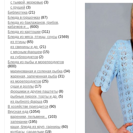
с тыквой, морковью
(3)
с грушей
(3)
Библиотека
(21)
Блюда в горшочках
(87)
Блюда из баклажанов, грибов,
кабачков и ...
(600)
Блюда из картошки
(311)
Блюда из мяса, птицы, соусы
(1569)
из птицы
(65)
из свинины и др.
(21)
с мясным фаршем
(15)
из субпродуктов
(2)
Блюда из рыбы и морепродуктов
(800)
маринованая и соленая рыбка
(34)
жареная, запеченная рыба
(31)
из морепродуктов
(25)
суши и роллы
(17)
форшмак и другие паштеты
(8)
рыбные пироги, торты и др.
(5)
из рыбного фарша
(3)
В хозяйстве пригодится
(90)
Вкусная еда
(1054)
вареники, пельмени...
(103)
запеканки
(195)
каши, блюда из круп, гарниры
(60)
колбасы, сардельки
(19)