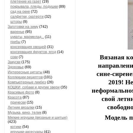
плетение из газет
(19)
покрывала, пледы, подушки
(89)
сад на окне
(72)
салфетки, скатерти
(32)
шторы
(9)
Заготовки на зиму
(742)
варенье
(95)
цукаты, мармелад...
(11)
грибы
(7)
консервация овощей
(31)
консервация фруктов, ягод
(14)
Вязаная к
соки
(7)
Закуски
(175)
направлени
Здоровье
(69)
Интересные цитаты
(48)
сине-сирене
Коллекции рецептов
(101)
2019! Н
Компьютерные ликбез
(26)
КОШКИ, собаки и другие звери
(35)
неформальном
Красивые фото
(8)
Красота
(87)
свой летн
прически
(15)
свободно
Летние вязалки
(15)
Музыка, кино, телик
(8)
Модель п
Мягкие игрушки (вязаные и шитые)
(423)
котики
(54)
игрушки-аксесуары
(41)