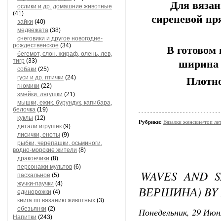
Для вязан
ослики и др. домашние животные
(41)
сиреневой пр
зайки
(40)
медвежата
(38)
снеговики и другое новогодне-
рождественское
(34)
В готовом
бегемот, слон, жираф, олень, лев,
тигр
(33)
ширина п
собаки
(25)
гуси и др. птички
(24)
Плотнос
гномики
(22)
змейки, лягушки
(21)
мышки, ежик, бурундук, капибара,
белочка
(19)
куклы
(12)
Рубрики:
Вязалки женские/топ ле
детали игрушек
(9)
лисички, еноты
(9)
рыбки, черепашки, осьминоги,
водно-морские жители
(8)
дракончики
(8)
персонажи мультов
(6)
WAVES AND 
пасхальное
(5)
жучки-паучки
(4)
ВЕРШИНА) BY 
единорожки
(4)
книга по вязанию животных
(3)
обезьянки
(2)
Понедельник, 29 Июн
Напитки
(243)