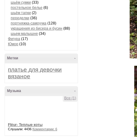
шьём сумки
(33)
постельное белье
(6)
шьём тапки
(2)
переделки
(36)
портняжка-самоучка
(128)
украшения из бисера и бусин
(88)
шьем малышне
(34)
Фигура
(17)
Юмор
(10)
Метки
-
платье для девочки
вязаное
Музыка
-
Все (1)
Flёur- Теплые коты
Слушали: 4436
Комментарии: 6