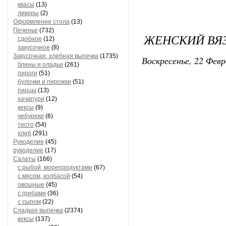
квасы
(13)
ликеры
(2)
Оформление стола
(13)
Печенье
(732)
ЖЕНСКИЙ ВЯЗ
сдобное
(12)
закусочное
(8)
Закусочная, хлебная выпечка
(1735)
Воскресенье, 22 Февр
блины и оладьи
(261)
пироги
(51)
булочки и пирожки
(51)
пиццы
(13)
хачапури
(12)
кексы
(9)
чебуреки
(6)
тесто
(54)
хлеб
(291)
Рукоделие
(45)
рукоделие
(17)
Салаты
(166)
с рыбой, морепродуктами
(67)
с мясом, колбасой
(54)
овощные
(45)
с грибами
(36)
с сыром
(22)
Сладкая выпечка
(2374)
кексы
(137)