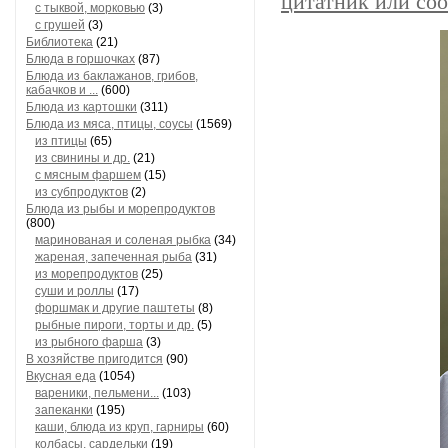
цитатник или со
с тыквой, морковью
(3)
с грушей
(3)
Библиотека
(21)
Блюда в горшочках
(87)
Блюда из баклажанов, грибов,
кабачков и ...
(600)
Блюда из картошки
(311)
Блюда из мяса, птицы, соусы
(1569)
из птицы
(65)
из свинины и др.
(21)
с мясным фаршем
(15)
из субпродуктов
(2)
Блюда из рыбы и морепродуктов
(800)
маринованая и соленая рыбка
(34)
жареная, запеченная рыба
(31)
из морепродуктов
(25)
суши и роллы
(17)
форшмак и другие паштеты
(8)
рыбные пироги, торты и др.
(5)
из рыбного фарша
(3)
В хозяйстве пригодится
(90)
Вкусная еда
(1054)
вареники, пельмени...
(103)
запеканки
(195)
каши, блюда из круп, гарниры
(60)
колбасы, сардельки
(19)