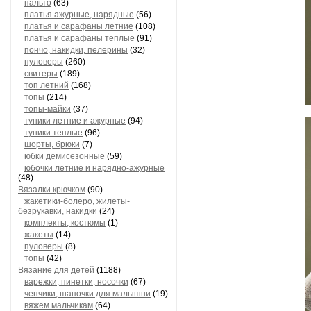
пальто
(63)
платья ажурные, нарядные
(56)
платья и сарафаны летние
(108)
платья и сарафаны теплые
(91)
пончо, накидки, пелерины
(32)
пуловеры
(260)
свитеры
(189)
топ летний
(168)
топы
(214)
топы-майки
(37)
туники летние и ажурные
(94)
туники теплые
(96)
шорты, брюки
(7)
юбки демисезонные
(59)
юбочки летние и нарядно-ажурные
(48)
Вязалки крючком
(90)
жакетики-болеро, жилеты-
безрукавки, накидки
(24)
комплекты, костюмы
(1)
жакеты
(14)
пуловеры
(8)
топы
(42)
Вязание для детей
(1188)
варежки, пинетки, носочки
(67)
чепчики, шапочки для малышни
(19)
вяжем мальчикам
(64)