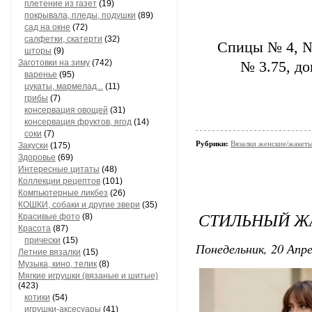
плетение из газет
(19)
покрывала, пледы, подушки
(89)
сад на окне
(72)
салфетки, скатерти
(32)
Спицы № 4, №
шторы
(9)
Заготовки на зиму
(742)
№ 3.75, до
варенье
(95)
цукаты, мармелад...
(11)
грибы
(7)
консервация овощей
(31)
консервация фруктов, ягод
(14)
соки
(7)
Рубрики:
Вязалки женские/жакет
Закуски
(175)
Здоровье
(69)
Интересные цитаты
(48)
Коллекции рецептов
(101)
Компьютерные ликбез
(26)
КОШКИ, собаки и другие звери
(35)
СТИЛЬНЫЙ Ж
Красивые фото
(8)
Красота
(87)
прически
(15)
Понедельник, 20 Апре
Летние вязалки
(15)
Музыка, кино, телик
(8)
Мягкие игрушки (вязаные и шитые)
(423)
котики
(54)
игрушки-аксесуары
(41)