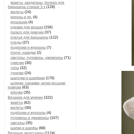
жакеты, кардиганы, болеро для
барышень старше 3-х
(128)
жилеты
(24)
короны и др.
(4)
купальник
(4)
одежки для крошек
(156)
пальто для девочек
(37)
платья для барышень
(122)
пледы
(37)
подборки и журналы
(7)
пончо, накидки
(2)
свитеры, пуловеры, джемперы
(71)
сумочки
(30)
топы
(32)
тунички
(24)
шапочки и шарфики
(170)
шляпки, панамки, кепки,косынки,
повязки
(63)
юбочки
(35)
Вязание для мужчин
(322)
жакеты
(62)
жилеты
(30)
подборки и журналы
(4)
пуловеры и джемперы
(107)
свитеры
(35)
шапки и шарфы
(68)
Вязаные аксессуары
(1124)