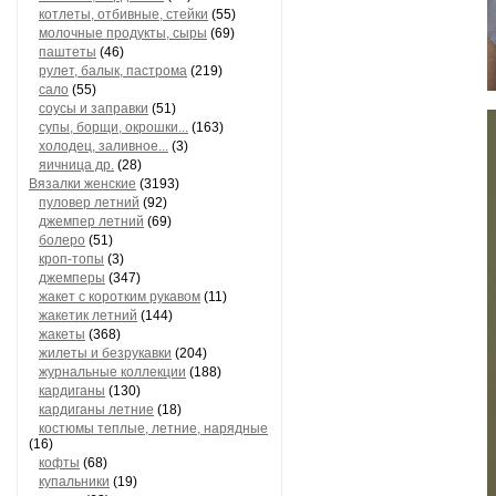
котлеты, отбивные, стейки
(55)
молочные продукты, сыры
(69)
паштеты
(46)
рулет, балык, пастрома
(219)
сало
(55)
соусы и заправки
(51)
супы, борщи, окрошки...
(163)
холодец, заливное...
(3)
яичница др.
(28)
Вязалки женские
(3193)
пуловер летний
(92)
джемпер летний
(69)
болеро
(51)
кроп-топы
(3)
джемперы
(347)
жакет с коротким рукавом
(11)
жакетик летний
(144)
жакеты
(368)
жилеты и безрукавки
(204)
журнальные коллекции
(188)
кардиганы
(130)
кардиганы летние
(18)
костюмы теплые, летние, нарядные
(16)
кофты
(68)
купальники
(19)