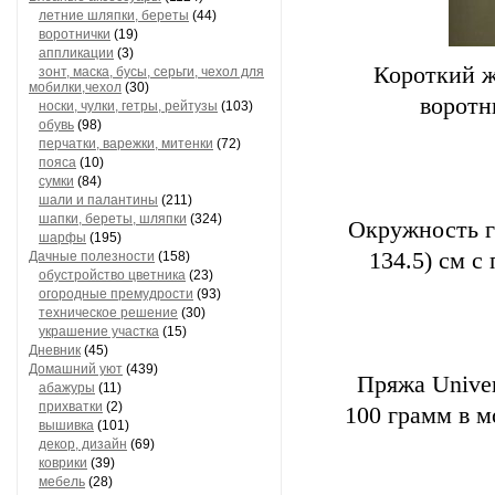
летние шляпки, береты
(44)
воротнички
(19)
аппликации
(3)
Короткий ж
зонт, маска, бусы, серьги, чехол для
мобилки,чехол
(30)
воротн
носки, чулки, гетры, рейтузы
(103)
обувь
(98)
перчатки, варежки, митенки
(72)
пояса
(10)
сумки
(84)
шали и палантины
(211)
шапки, береты, шляпки
(324)
Окружность гр
шарфы
(195)
134.5) см с
Дачные полезности
(158)
обустройство цветника
(23)
огородные премудрости
(93)
техническое решение
(30)
украшение участка
(15)
Дневник
(45)
Домашний уют
(439)
Пряжа Univer
абажуры
(11)
прихватки
(2)
100 грамм в мо
вышивка
(101)
декор, дизайн
(69)
коврики
(39)
мебель
(28)