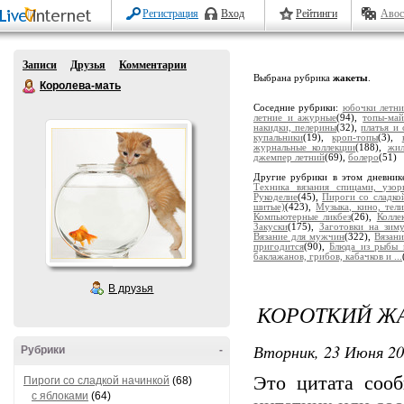
Регистрация
Вход
Рейтинги
Авос
Записи
Друзья
Комментарии
Выбрана рубрика
жакеты
.
Королева-мать
Соседние рубрики:
юбочки летни
летние и ажурные
(94),
топы-май
накидки, пелерины
(32),
платья и
купальники
(19),
кроп-топы
(3),
журнальные коллекции
(188),
жил
джемпер летний
(69),
болеро
(51)
Другие рубрики в этом дневник
Техника вязания спицами, узор
Рукоделие
(45),
Пироги со сладко
шитые)
(423),
Музыка, кино, тели
Компьютерные ликбез
(26),
Колле
Закуски
(175),
Заготовки на зим
Вязание для мужчин
(322),
Вязани
пригодится
(90),
Блюда из рыбы 
баклажанов, грибов, кабачков и ...
В друзья
КОРОТКИЙ ЖА
Вторник, 23 Июня 20
Рубрики
-
Это цитата со
Пироги со сладкой начинкой
(68)
с яблоками
(64)