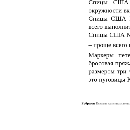
Спицы США 
окружности вк
Спицы США №
всего выполни
Спицы США № 
– проще всего
Маркеры пете
бросовая пряжа,
размером три 
это пуговицы K
Рубрики:
Вязалки женские/жакет