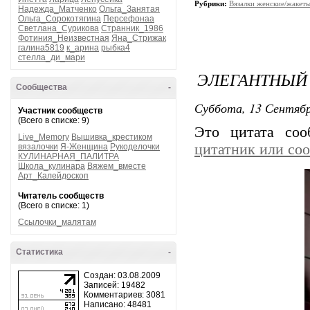
Рубрики:
Вязалки женские/жакет
Надежда_Матченко
Ольга_Занятая
Ольга_Сорокотягина
Персефонаа
Светлана_Сурикова
Странник_1986
Фотиния_Неизвестная
Яна_Стрижак
галина5819
к_арина
рыбка4
стелла_ди_мари
ЭЛЕГАНТНЫЙ
Сообщества
-
Суббота, 13 Сентябр
Участник сообществ
(Всего в списке: 9)
Это цитата со
Live_Memory
Вышивка_крестиком
цитатник или со
вязалочки
Я-Женщина
Рукоделочки
КУЛИНАРНАЯ_ПАЛИТРА
Школа_кулинара
Вяжем_вместе
Арт_Калейдоскоп
Читатель сообществ
(Всего в списке: 1)
Ссылочки_малятам
Статистика
-
Создан: 03.08.2009
Записей: 19482
Комментариев: 3081
Написано: 48481