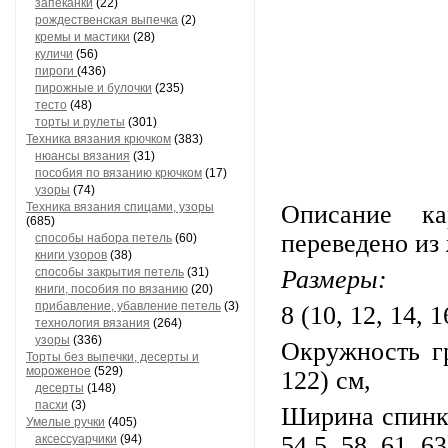
запеканки
(22)
рождественская выпечка
(2)
кремы и мастики
(28)
куличи
(56)
пироги
(436)
пирожные и булочки
(235)
тесто
(48)
торты и рулеты
(301)
Техника вязания крючком
(383)
нюансы вязания
(31)
пособия по вязанию крючком
(17)
узоры
(74)
Техника вязания спицами, узоры
Описание ка
(685)
переведено из 
способы набора петель
(60)
книги узоров
(38)
способы закрытия петель
(31)
Размеры:
книги, пособия по вязанию
(20)
прибавление, убавление петель
(3)
8 (10, 12, 14, 1
технология вязания
(264)
узоры
(336)
Окружность гр
Торты без выпечки, десерты и
мороженое
(529)
122) см,
десерты
(148)
пасхи
(3)
Ширина спинки 
Умелые ручки
(405)
54.5, 58, 61, 63
аксессуарчики
(94)