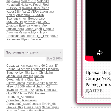
mayskaya
Merlin1703
Metodika
NatashaE
Nattaliya
Pepel_Rozi
RUSSA_N
sakura1608
v_alena
vados2384
ValeZ
VERA-L
xxmilaxx
Аля-М
Анжелика_Б
ВалИв
Вкусняшки_от_Белоснежки
галина5819
Дайтека
Даяна500
Диаскоп
Душица
Жанна_Лях
Живая_река
Запас_идей
к_арина
Люмлия
Мумусик
Муся_Муся
Персефонаа
Рецепты_и_Рукоделие
Рычихина
Шрек_Лесной
Постоянные читатели
-
Все (2266)
Сараева_Катющка
Anre-66
Clara_Ef
Darina_Mincheva
Dylsineika
ElenaPro
Пряжа: Berg
Eugeney
Len4ika
Lora_Chi
Mathuri
Merlin1703
Mirellka
Nanina
Спицы № 3,
Okeanadelfina
Olga_Lana
Pikova_dama
PtichkaChaika
alakazia
Расход прим
alisenok2009
arhmat
chajkina21
ДАЛЕЕ…
fewral75
ilya-m1972
lucsav
ludmila33
olga2904
tanya1503
Басёна
Графиня_Аристова
ДомаПёк_Вязальный
Домашний_калейдоскоп
ЕЖИК_66
Жанна_Лях
Живая_река
Запас_идей
Инетта
Ларица
Ленусейка