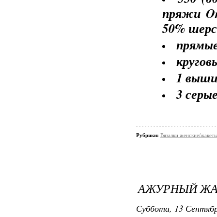
пряжи Or
50% шерст
прямые
кругов
1 выши
3 серы
Рубрики:
Вязалки женские/жакет
АЖУРНЫЙ ЖА
Суббота, 13 Сентябр