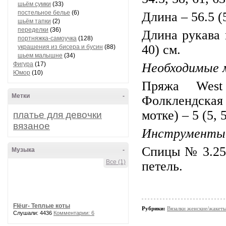
шьём сумки
(33)
постельное белье
(6)
Длина – 56.5 (5
шьём тапки
(2)
переделки
(36)
Длина рукава п
портняжка-самоучка
(128)
40) см.
украшения из бисера и бусин
(88)
шьем малышне
(34)
Фигура
(17)
Необходимые 
Юмор
(10)
Пряжа West 
Метки
-
Фолклендская 
мотке) – 5 (5, 5
платье для девочки
вязаное
Инструменты
Спицы № 3.25 
Музыка
-
Все (1)
петель.
Flёur- Теплые коты
Рубрики:
Вязалки женские/жакет
Слушали: 4436
Комментарии: 6