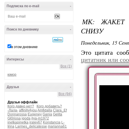
Подписка по e-mail
-
МК: ЖАКЕТ 
СНИЗУ
Поиск по дневнику
-
Понедельник, 15 Сент
в этом дневнике
Это цитата со
цитатник или со
Интересы
-
Все (1)
юмор
Друзья
-
Все (94)
Друзья оффлайн
Кого давно нет?
Кого добавить?
-Лала-
affinity4you
Amfidalla
Clara_Ef
Donnarossa
Eugeney
Gania
Gelita
Gl0riosa
igoda
ilya-m1972
inetkapinetka
iralev67
Konstancia
L-
Irina
Larmes_delicatesse
marianna61