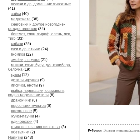
ослики и др. домашние животные
(41)
зайки
(40)
медвежата
(38)
снеговики и другое новогодне-
рождественское
(34)
бегемот, слон, жираф, олень, лев,
тигр
(33)
собаки
(25)
гуси и др. птички
(24)
гномики
(22)
змейки, лягушки
(21)
мышки, ежик, бурундук, капибара,
белочка
(19)
куклы
(12)
детали игрушек
(9)
лисички, еноты
(9)
рыбки, черепашки, осьминоги,
водно-морские жители
(8)
дракончики
(8)
персонажи мультов
(6)
пасхальное
(5)
жучки-паучки
(4)
единорожки
(4)
книга по вязанию животных
(3)
Рубрики:
Вязалки женские/жакет
обезьянки
(2)
Напитки
(243)