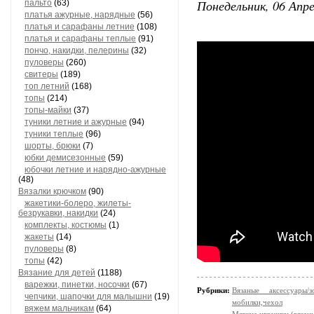
Понедельник, 06 Апре
пальто
(63)
платья ажурные, нарядные
(56)
платья и сарафаны летние
(108)
платья и сарафаны теплые
(91)
пончо, накидки, пелерины
(32)
пуловеры
(260)
свитеры
(189)
топ летний
(168)
топы
(214)
топы-майки
(37)
туники летние и ажурные
(94)
туники теплые
(96)
шорты, брюки
(7)
юбки демисезонные
(59)
юбочки летние и нарядно-ажурные
(48)
Вязалки крючком
(90)
жакетики-болеро, жилеты-
безрукавки, накидки
(24)
комплекты, костюмы
(1)
жакеты
(14)
пуловеры
(8)
топы
(42)
Вязание для детей
(1188)
варежки, пинетки, носочки
(67)
Рубрики:
Вязаные аксессуары
чепчики, шапочки для малышни
(19)
мобилки,чехол
вяжем мальчикам
(64)