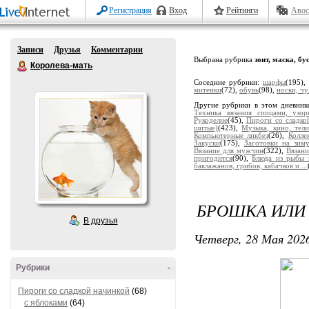
Регистрация
Вход
Рейтинги
Авос
Записи
Друзья
Комментарии
Выбрана рубрика
зонт, маска, бу
Королева-мать
Соседние рубрики:
шарфы
(195)
митенки
(72),
обувь
(98),
носки, чу
Другие рубрики в этом дневник
Техника вязания спицами, узор
Рукоделие
(45),
Пироги со сладко
шитые)
(423),
Музыка, кино, тели
Компьютерные ликбез
(26),
Колле
Закуски
(175),
Заготовки на зим
Вязание для мужчин
(322),
Вязани
пригодится
(90),
Блюда из рыбы 
баклажанов, грибов, кабачков и ...
БРОШКА ИЛИ 
В друзья
Четверг, 28 Мая 2026
Рубрики
-
Пироги со сладкой начинкой
(68)
с яблоками
(64)