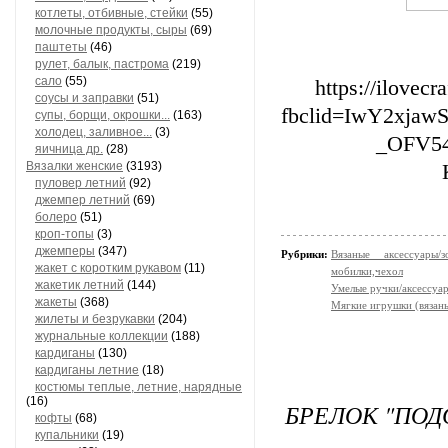
котлеты, отбивные, стейки
(55)
молочные продукты, сыры
(69)
паштеты
(46)
рулет, балык, пастрома
(219)
сало
(55)
https://ilovecr
соусы и заправки
(51)
fbclid=IwY2xj
супы, борщи, окрошки...
(163)
холодец, заливное...
(3)
_OFV54
яичница др.
(28)
Вязалки женские
(3193)
пуловер летний
(92)
джемпер летний
(69)
болеро
(51)
кроп-топы
(3)
джемперы
(347)
Рубрики:
Вязаные аксессуары
жакет с коротким рукавом
(11)
мобилки,чехол
жакетик летний
(144)
Умелые ручки/аксессуа
жакеты
(368)
Мягкие игрушки (вязан
жилеты и безрукавки
(204)
журнальные коллекции
(188)
кардиганы
(130)
кардиганы летние
(18)
костюмы теплые, летние, нарядные
(16)
БРЕЛОК "ПО
кофты
(68)
купальники
(19)