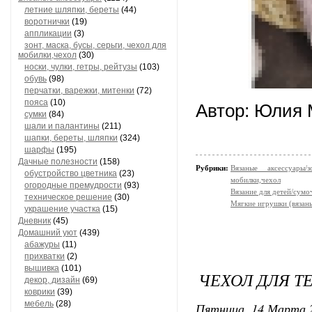
летние шляпки, береты
(44)
воротнички
(19)
аппликации
(3)
зонт, маска, бусы, серьги, чехол для
мобилки,чехол
(30)
носки, чулки, гетры, рейтузы
(103)
обувь
(98)
перчатки, варежки, митенки
(72)
пояса
(10)
Автор: Юлия
сумки
(84)
шали и палантины
(211)
шапки, береты, шляпки
(324)
шарфы
(195)
Дачные полезности
(158)
Рубрики:
Вязаные аксессуары
обустройство цветника
(23)
мобилки,чехол
огородные премудрости
(93)
Вязание для детей/сумо
техническое решение
(30)
Мягкие игрушки (вязан
украшение участка
(15)
Дневник
(45)
Домашний уют
(439)
абажуры
(11)
прихватки
(2)
вышивка
(101)
ЧЕХОЛ ДЛЯ Т
декор, дизайн
(69)
коврики
(39)
мебель
(28)
Пятница, 14 Марта 2