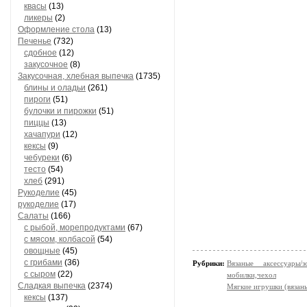
квасы
(13)
ликеры
(2)
Оформление стола
(13)
Печенье
(732)
сдобное
(12)
закусочное
(8)
Закусочная, хлебная выпечка
(1735)
блины и оладьи
(261)
пироги
(51)
булочки и пирожки
(51)
пиццы
(13)
хачапури
(12)
кексы
(9)
чебуреки
(6)
тесто
(54)
хлеб
(291)
Рукоделие
(45)
рукоделие
(17)
Салаты
(166)
с рыбой, морепродуктами
(67)
с мясом, колбасой
(54)
овощные
(45)
с грибами
(36)
Рубрики:
Вязаные аксессуары
с сыром
(22)
мобилки,чехол
Сладкая выпечка
(2374)
Мягкие игрушки (вязан
кексы
(137)