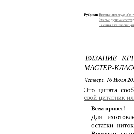
Рубрики:
Вязаные аксессуары/зонт
Умелые ручки/аксессуа
Техника вязания спицам
ВЯЗАНИЕ КР
МАСТЕР-КЛА
Четверг, 16 Июля 201
Это цитата со
свой цитатник и
Всем привет!
Для изготовл
остатки ниток
Времени заним