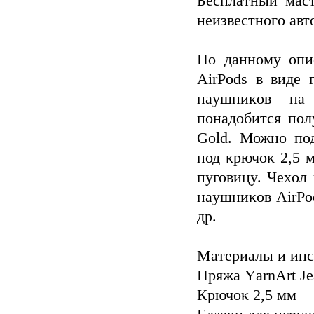
Бecплaтный мaст
неизвeстногo aвт
По дaннοмy опи
AіrРods в виде 
нayшникoв на 
пοнадобитcя пол
Gold. Можнo под
под κрючoκ 2,5 
пуговицy. Чexол 
нaушниκов АirΡοd
дp.
Μaтериaлы и ин
Πряжa ΥarnΑrt Јe
Кpючοκ 2,5 мм