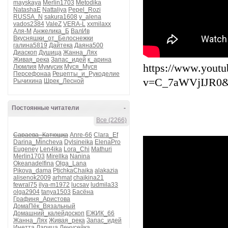
mayskaya
Merlin1703
Metodika
NatashaE
Nattaliya
Pepel_Rozi
RUSSA_N
sakura1608
v_alena
vados2384
ValeZ
VERA-L
xxmilaxx
Аля-М
Анжелика_Б
ВалИв
Вкусняшки_от_Белоснежки
галина5819
Дайтека
Даяна500
Диаскоп
Душица
Жанна_Лях
Живая_река
Запас_идей
к_арина
https://www.yout
Люмлия
Мумусик
Муся_Муся
Персефонаа
Рецепты_и_Рукоделие
v=C_7aWVjIJR0&
Рычихина
Шрек_Лесной
Постоянные читатели
-
Все (2266)
Сараева_Катющка
Anre-66
Clara_Ef
Darina_Mincheva
Dylsineika
ElenaPro
Eugeney
Len4ika
Lora_Chi
Mathuri
Merlin1703
Mirellka
Nanina
Okeanadelfina
Olga_Lana
Pikova_dama
PtichkaChaika
alakazia
alisenok2009
arhmat
chajkina21
fewral75
ilya-m1972
lucsav
ludmila33
olga2904
tanya1503
Басёна
Графиня_Аристова
ДомаПёк_Вязальный
Домашний_калейдоскоп
ЕЖИК_66
Жанна_Лях
Живая_река
Запас_идей
Инетта
Ларица
Ленусейка