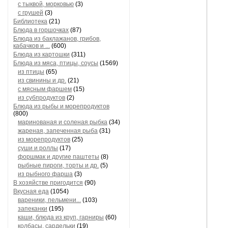
с тыквой, морковью
(3)
с грушей
(3)
Библиотека
(21)
Блюда в горшочках
(87)
Блюда из баклажанов, грибов,
кабачков и ...
(600)
Блюда из картошки
(311)
Блюда из мяса, птицы, соусы
(1569)
из птицы
(65)
из свинины и др.
(21)
с мясным фаршем
(15)
из субпродуктов
(2)
Блюда из рыбы и морепродуктов
(800)
маринованая и соленая рыбка
(34)
жареная, запеченная рыба
(31)
из морепродуктов
(25)
суши и роллы
(17)
форшмак и другие паштеты
(8)
рыбные пироги, торты и др.
(5)
из рыбного фарша
(3)
В хозяйстве пригодится
(90)
Вкусная еда
(1054)
вареники, пельмени...
(103)
запеканки
(195)
каши, блюда из круп, гарниры
(60)
колбасы, сардельки
(19)