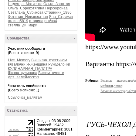
Надежда_Матченко
Ольга_Занятая
Ольга_Сорокотягина
Персефонаа
Светлана_Сурикова
Странник_1986
Фотиния_Неизвестная
Яна_Стрижак
галина5819
к_арина
рыбка4
стелла_ди_мари
Сообщества
-
https://www.you
Участник сообществ
(Всего в списке: 9)
Live_Memory
Вышивка_крестиком
Варианты https:/
вязалочки
Я-Женщина
Рукоделочки
КУЛИНАРНАЯ_ПАЛИТРА
Школа_кулинара
Вяжем_вместе
Арт_Калейдоскоп
Рубрики:
Вязаные аксессуары
Читатель сообществ
мобилки,чехол
(Всего в списке: 1)
Вязаные аксессуары/су
Ссылочки_малятам
Статистика
-
Создан: 03.08.2009
ГУСЬ-ЧЕXОЛ 
Записей: 19482
Комментариев: 3081
Написано: 48481