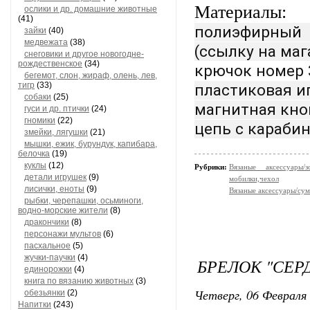
Материалы:
ослики и др. домашние животные
(41)
полиэфирный
зайки
(40)
медвежата
(38)
(ссылку на ма
снеговики и другое новогодне-
рождественское
(34)
крючок номер 
бегемот, слон, жираф, олень, лев,
тигр
(33)
пластиковая и
собаки
(25)
магнитная кно
гуси и др. птички
(24)
гномики
(22)
цепь с караби
змейки, лягушки
(21)
мышки, ежик, бурундук, капибара,
белочка
(19)
куклы
(12)
Рубрики:
Вязаные аксессуары
детали игрушек
(9)
мобилки,чехол
лисички, еноты
(9)
Вязаные аксессуары/су
рыбки, черепашки, осьминоги,
водно-морские жители
(8)
дракончики
(8)
персонажи мультов
(6)
пасхальное
(5)
жучки-паучки
(4)
БРЕЛОК "СЕР
единорожки
(4)
книга по вязанию животных
(3)
Четверг, 06 Февраля 
обезьянки
(2)
Напитки
(243)