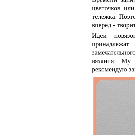
цветочков или
тележка. Поэт
вперед - твори
Идеи повязо
принадлежат
замечательног
вязания My H
рекомендую заг