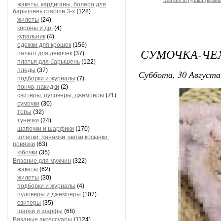
Мягкие игрушки (вязан
жакеты, кардиганы, болеро для
барышень старше 3-х
(128)
жилеты
(24)
короны и др.
(4)
купальник
(4)
одежки для крошек
(156)
СУМОЧКА-ЧЕХ
пальто для девочек
(37)
платья для барышень
(122)
пледы
(37)
Суббота, 30 Августа
подборки и журналы
(7)
пончо, накидки
(2)
свитеры, пуловеры, джемперы
(71)
сумочки
(30)
топы
(32)
тунички
(24)
шапочки и шарфики
(170)
шляпки, панамки, кепки,косынки,
повязки
(63)
юбочки
(35)
Вязание для мужчин
(322)
жакеты
(62)
жилеты
(30)
подборки и журналы
(4)
пуловеры и джемперы
(107)
свитеры
(35)
шапки и шарфы
(68)
Вязаные аксессуары
(1124)