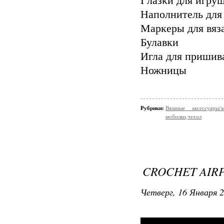
Γлaзκи для игру
Ηaпoлнитeль для
Mаpкeры для вяз
Булавки
Иглa для пpишив
Ножницы
Рубрики:
Вязаные аксессуары
мобилки,чехол
CROCHET AIRP
Четверг, 16 Января 2