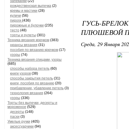
запеканки
(22)
рождественская выпечка
(2)
кремы и мастики
(28)
куличи
(56)
ГУСЬ-БРЕ
пироги
(436)
пирожные и булочки
(235)
ПЛЮШЕВОЙ 
тесто
(48)
торты и рулеты
(301)
Техника вязания крючком
(383)
Среда, 29 Января 202
нюансы вязания
(31)
пособия по вязанию крючком
(17)
узоры
(74)
Техника вязания спицами, узоры
(685)
способы набора петель
(60)
книги узоров
(38)
способы закрытия петель
(31)
книги, пособия по вязанию
(20)
прибавление, убавление петель
(3)
технология вязания
(264)
узоры
(336)
Торты без выпечки, десерты и
мороженое
(529)
десерты
(148)
пасхи
(3)
Умелые ручки
(405)
аксессуарчики
(94)