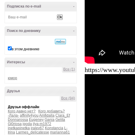
Подписка по e-mail
-
Поиск по дневнику
-
в этом дневнике
Интересы
-
https://www.yout
Все (1)
юмор
Друзья
-
Все (94)
Друзья оффлайн
Кого давно нет?
Кого добавить?
-Лала-
affinity4you
Amfidalla
Clara_Ef
Donnarossa
Eugeney
Gania
Gelita
Gl0riosa
igoda
ilya-m1972
inetkapinetka
iralev67
Konstancia
L-
Irina
Larmes_delicatesse
marianna61