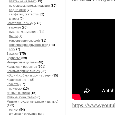
плетение из газет
(19)
покрывала, пледы, подушки
(89)
сад на окне
(72)
салфетки, скатерти
(32)
шторы
(9)
Заготовки на зиму
(742)
варенье
(95)
цукаты, мармелад...
(11)
грибы
(7)
консервация овощей
(31)
консервация фруктов, ягод
(14)
соки
(7)
Закуски
(175)
Здоровье
(69)
Интересные цитаты
(48)
Коллекции рецептов
(101)
Компьютерные ликбез
(26)
КОШКИ, собаки и другие звери
(35)
Красивые фото
(8)
Красота
(87)
прически
(15)
Летние вязалки
(15)
Музыка, кино, телик
(8)
Мягкие игрушки (вязаные и шитые)
https://www.you
(423)
котики
(54)
игрушки-аксесуары
(41)