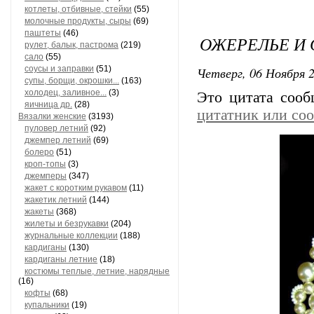
котлеты, отбивные, стейки
(55)
молочные продукты, сыры
(69)
паштеты
(46)
ОЖЕРЕЛЬЕ И 
рулет, балык, пастрома
(219)
сало
(55)
соусы и заправки
(51)
Четверг, 06 Ноября 2
супы, борщи, окрошки...
(163)
холодец, заливное...
(3)
Это цитата соо
яичница др.
(28)
цитатник или со
Вязалки женские
(3193)
пуловер летний
(92)
джемпер летний
(69)
болеро
(51)
кроп-топы
(3)
джемперы
(347)
жакет с коротким рукавом
(11)
жакетик летний
(144)
жакеты
(368)
жилеты и безрукавки
(204)
журнальные коллекции
(188)
кардиганы
(130)
кардиганы летние
(18)
костюмы теплые, летние, нарядные
(16)
кофты
(68)
купальники
(19)