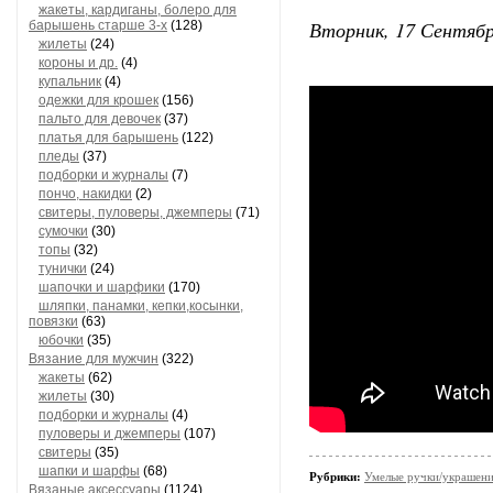
жакеты, кардиганы, болеро для
Вторник, 17 Сентябр
барышень старше 3-х
(128)
жилеты
(24)
короны и др.
(4)
купальник
(4)
одежки для крошек
(156)
пальто для девочек
(37)
платья для барышень
(122)
пледы
(37)
подборки и журналы
(7)
пончо, накидки
(2)
свитеры, пуловеры, джемперы
(71)
сумочки
(30)
топы
(32)
тунички
(24)
шапочки и шарфики
(170)
шляпки, панамки, кепки,косынки,
повязки
(63)
юбочки
(35)
Вязание для мужчин
(322)
жакеты
(62)
жилеты
(30)
подборки и журналы
(4)
пуловеры и джемперы
(107)
свитеры
(35)
шапки и шарфы
(68)
Рубрики:
Умелые ручки/украшени
Вязаные аксессуары
(1124)