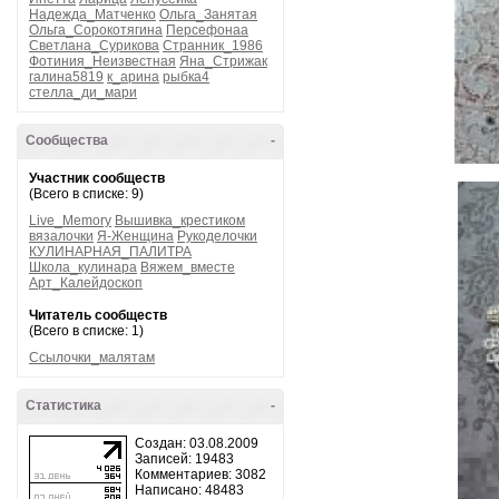
Надежда_Матченко
Ольга_Занятая
Ольга_Сорокотягина
Персефонаа
Светлана_Сурикова
Странник_1986
Фотиния_Неизвестная
Яна_Стрижак
галина5819
к_арина
рыбка4
стелла_ди_мари
Сообщества
-
Участник сообществ
(Всего в списке: 9)
Live_Memory
Вышивка_крестиком
вязалочки
Я-Женщина
Рукоделочки
КУЛИНАРНАЯ_ПАЛИТРА
Школа_кулинара
Вяжем_вместе
Арт_Калейдоскоп
Читатель сообществ
(Всего в списке: 1)
Ссылочки_малятам
Статистика
-
Создан: 03.08.2009
Записей: 19483
Комментариев: 3082
Написано: 48483