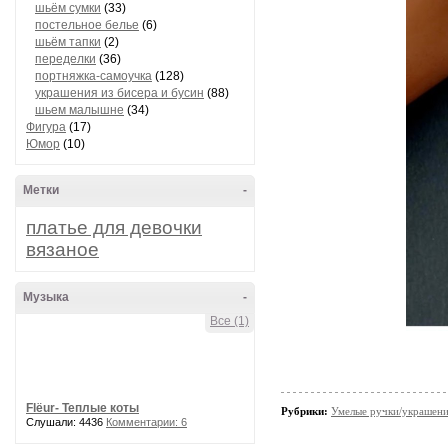
шьём сумки
(33)
постельное белье
(6)
шьём тапки
(2)
переделки
(36)
портняжка-самоучка
(128)
украшения из бисера и бусин
(88)
шьем малышне
(34)
Фигура
(17)
Юмор
(10)
Метки
-
платье для девочки
вязаное
Музыка
-
Все (1)
Flёur- Теплые коты
Рубрики:
Умелые ручки/украшени
Слушали: 4436
Комментарии: 6