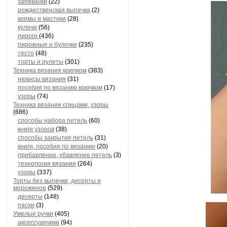
запеканки
(22)
рождественская выпечка
(2)
кремы и мастики
(28)
куличи
(56)
пироги
(436)
пирожные и булочки
(235)
тесто
(48)
торты и рулеты
(301)
Техника вязания крючком
(383)
нюансы вязания
(31)
пособия по вязанию крючком
(17)
узоры
(74)
Техника вязания спицами, узоры
(686)
способы набора петель
(60)
книги узоров
(38)
способы закрытия петель
(31)
книги, пособия по вязанию
(20)
прибавление, убавление петель
(3)
технология вязания
(264)
узоры
(337)
Торты без выпечки, десерты и
мороженое
(529)
десерты
(148)
пасхи
(3)
Умелые ручки
(405)
аксессуарчики
(94)