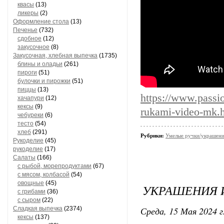
квасы
(13)
ликеры
(2)
Оформление стола
(13)
Печенье
(732)
сдобное
(12)
закусочное
(8)
Закусочная, хлебная выпечка
(1735)
блины и оладьи
(261)
пироги
(51)
булочки и пирожки
(51)
пиццы
(13)
https://www.passi
хачапури
(12)
кексы
(9)
rukami-video-mk.
чебуреки
(6)
тесто
(54)
хлеб
(291)
Рубрики:
Умелые ручки/украшени
Рукоделие
(45)
рукоделие
(17)
Салаты
(166)
с рыбой, морепродуктами
(67)
с мясом, колбасой
(54)
овощные
(45)
УКРАШЕНИЯ И
с грибами
(36)
с сыром
(22)
Среда, 15 Мая 2024 г
Сладкая выпечка
(2374)
кексы
(137)