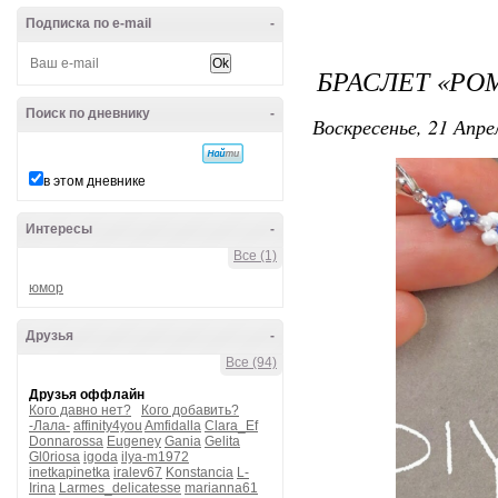
Подписка по e-mail
-
БРАСЛЕТ «РО
Поиск по дневнику
-
Воскресенье, 21 Апре
в этом дневнике
Интересы
-
Все (1)
юмор
Друзья
-
Все (94)
Друзья оффлайн
Кого давно нет?
Кого добавить?
-Лала-
affinity4you
Amfidalla
Clara_Ef
Donnarossa
Eugeney
Gania
Gelita
Gl0riosa
igoda
ilya-m1972
inetkapinetka
iralev67
Konstancia
L-
Irina
Larmes_delicatesse
marianna61