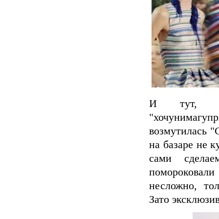
И тут, к
"хочунимагу
возмутилась "
на базаре не 
сами сдела
помороковали
несложно, то
Зато эксклюзив