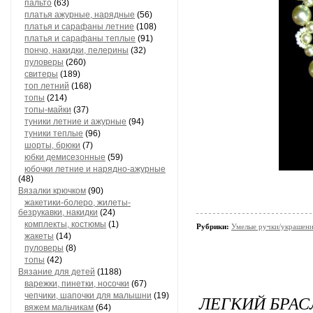
пальто
(63)
платья ажурные, нарядные
(56)
платья и сарафаны летние
(108)
платья и сарафаны теплые
(91)
пончо, накидки, пелерины
(32)
пуловеры
(260)
свитеры
(189)
топ летний
(168)
топы
(214)
топы-майки
(37)
туники летние и ажурные
(94)
туники теплые
(96)
шорты, брюки
(7)
юбки демисезонные
(59)
юбочки летние и нарядно-ажурные
(48)
Вязалки крючком
(90)
жакетики-болеро, жилеты-
безрукавки, накидки
(24)
комплекты, костюмы
(1)
Рубрики:
Умелые ручки/украшени
жакеты
(14)
пуловеры
(8)
топы
(42)
Вязание для детей
(1188)
варежки, пинетки, носочки
(67)
чепчики, шапочки для малышни
(19)
ЛЕГКИЙ БРАС
вяжем мальчикам
(64)