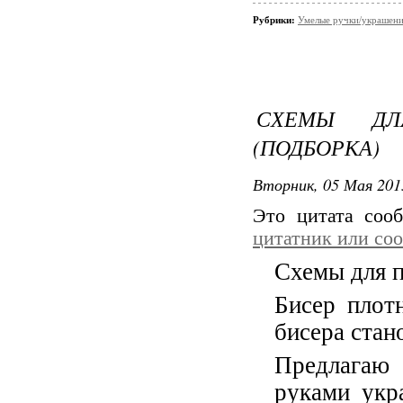
Рубрики:
Умелые ручки/украшени
СХЕМЫ ДЛ
(ПОДБОРКА)
Вторник, 05 Мая 201
Это цитата со
цитатник или со
Схемы для п
Бисер плот
бисера стан
Предлагаю
руками укр