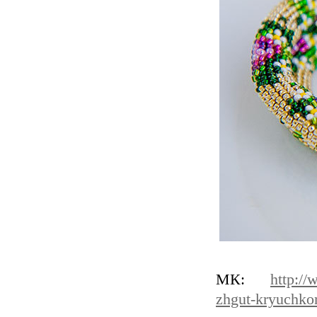
МК:
http://
zhgut-kryuchk