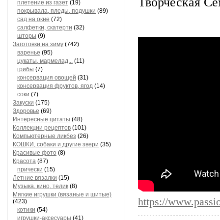
Творческая Се
плетение из газет
(19)
покрывала, пледы, подушки
(89)
сад на окне
(72)
салфетки, скатерти
(32)
шторы
(9)
Заготовки на зиму
(742)
варенье
(95)
цукаты, мармелад...
(11)
грибы
(7)
консервация овощей
(31)
консервация фруктов, ягод
(14)
соки
(7)
Закуски
(175)
Здоровье
(69)
Интересные цитаты
(48)
Коллекции рецептов
(101)
Компьютерные ликбез
(26)
КОШКИ, собаки и другие звери
(35)
Красивые фото
(8)
Красота
(87)
прически
(15)
Летние вязалки
(15)
Музыка, кино, телик
(8)
Мягкие игрушки (вязаные и шитые)
https://www.passi
(423)
котики
(54)
игрушки-аксесуары
(41)