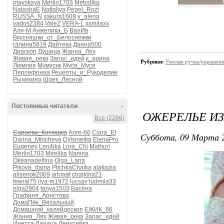
mayskaya
Merlin1703
Metodika
NatashaE
Nattaliya
Pepel_Rozi
RUSSA_N
sakura1608
v_alena
vados2384
ValeZ
VERA-L
xxmilaxx
Аля-М
Анжелика_Б
ВалИв
Вкусняшки_от_Белоснежки
галина5819
Дайтека
Даяна500
Диаскоп
Душица
Жанна_Лях
Живая_река
Запас_идей
к_арина
Рубрики:
Умелые ручки/украшени
Люмлия
Мумусик
Муся_Муся
Персефонаа
Рецепты_и_Рукоделие
Рычихина
Шрек_Лесной
Постоянные читатели
-
ОЖЕРЕЛЬЕ ИЗ
Все (2266)
Сараева_Катющка
Anre-66
Clara_Ef
Суббота, 09 Марта 2
Darina_Mincheva
Dylsineika
ElenaPro
Eugeney
Len4ika
Lora_Chi
Mathuri
Merlin1703
Mirellka
Nanina
Okeanadelfina
Olga_Lana
Pikova_dama
PtichkaChaika
alakazia
alisenok2009
arhmat
chajkina21
fewral75
ilya-m1972
lucsav
ludmila33
olga2904
tanya1503
Басёна
Графиня_Аристова
ДомаПёк_Вязальный
Домашний_калейдоскоп
ЕЖИК_66
Жанна_Лях
Живая_река
Запас_идей
Инетта
Ларица
Ленусейка