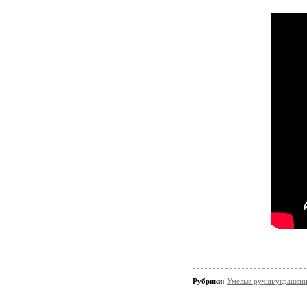
Рубрики:
Умелые ручки/украшени