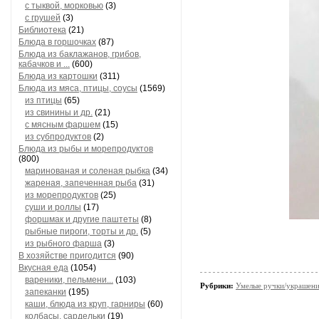
с тыквой, морковью
(3)
с грушей
(3)
Библиотека
(21)
Блюда в горшочках
(87)
Блюда из баклажанов, грибов,
кабачков и ...
(600)
Блюда из картошки
(311)
Блюда из мяса, птицы, соусы
(1569)
из птицы
(65)
из свинины и др.
(21)
с мясным фаршем
(15)
из субпродуктов
(2)
Блюда из рыбы и морепродуктов
(800)
маринованая и соленая рыбка
(34)
жареная, запеченная рыба
(31)
из морепродуктов
(25)
суши и роллы
(17)
форшмак и другие паштеты
(8)
рыбные пироги, торты и др.
(5)
из рыбного фарша
(3)
В хозяйстве пригодится
(90)
Вкусная еда
(1054)
вареники, пельмени...
(103)
Рубрики:
Умелые ручки/украшени
запеканки
(195)
каши, блюда из круп, гарниры
(60)
колбасы, сардельки
(19)