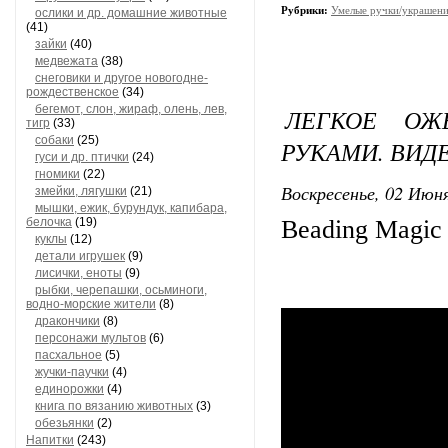
Рубрики:
Умелые ручки/украшени
ослики и др. домашние животные
(41)
зайки
(40)
медвежата
(38)
снеговики и другое новогодне-
рождественское
(34)
бегемот, слон, жираф, олень, лев,
ЛЕГКОЕ ОЖ
тигр
(33)
собаки
(25)
РУКАМИ. ВИД
гуси и др. птички
(24)
гномики
(22)
Воскресенье, 02 Июня
змейки, лягушки
(21)
мышки, ежик, бурундук, капибара,
белочка
(19)
Beading Magic
куклы
(12)
детали игрушек
(9)
лисички, еноты
(9)
рыбки, черепашки, осьминоги,
водно-морские жители
(8)
дракончики
(8)
персонажи мультов
(6)
пасхальное
(5)
жучки-паучки
(4)
единорожки
(4)
книга по вязанию животных
(3)
обезьянки
(2)
Напитки
(243)