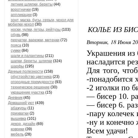
летние шляпки, береты
(44)
воротнички
(19)
аппликации
(3)
зонт, маска, бусы, серьги, чехол для
мобилки,чехол
(30)
КОЛЬЕ ИЗ БИ
носки, чулки, гетры, рейтузы
(103)
обувь
(98)
перчатки, варежки, митенки
(72)
Вторник, 18 Июня 20
пояса
(10)
сумки
(84)
Украшения из 
шали и палантины
(211)
насладится ре
шапки, береты, шляпки
(324)
шарфы
(195)
Для того, что
Дачные полезности
(158)
обустройство цветника
(23)
-понадобится 
огородные премудрости
(93)
-2 иголки по б
техническое решение
(30)
украшение участка
(15)
— бисер 10. р
Дневник
(45)
— бисер 6. раз
Домашний уют
(439)
абажуры
(11)
-пару колечек 
прихватки
(2)
вышивка
(101)
-ну и конечно
декор, дизайн
(69)
Всем удачи!
коврики
(39)
мебель
(28)