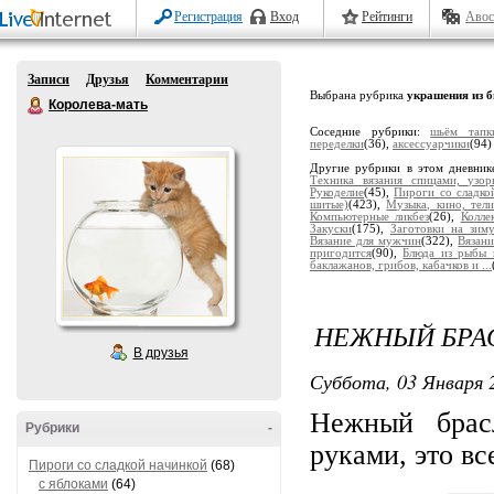
Регистрация
Вход
Рейтинги
Авос
Записи
Друзья
Комментарии
Выбрана рубрика
украшения из б
Королева-мать
Соседние рубрики:
шьём тапк
переделки
(36),
аксессуарчики
(94)
Другие рубрики в этом дневник
Техника вязания спицами, узор
Рукоделие
(45),
Пироги со сладко
шитые)
(423),
Музыка, кино, тели
Компьютерные ликбез
(26),
Колле
Закуски
(175),
Заготовки на зим
Вязание для мужчин
(322),
Вязани
пригодится
(90),
Блюда из рыбы 
баклажанов, грибов, кабачков и ...
НЕЖНЫЙ БРА
В друзья
Суббота, 03 Января 2
Нежный брас
Рубрики
-
руками, это вс
Пироги со сладкой начинкой
(68)
с яблоками
(64)