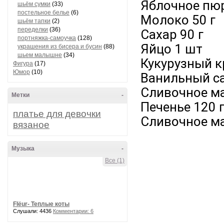
Яблочное пюр
шьём сумки
(33)
постельное белье
(6)
Молоко 50 г
шьём тапки
(2)
переделки
(36)
Сахар 90 г
портняжка-самоучка
(128)
Яйцо 1 шт
украшения из бисера и бусин
(88)
шьем малышне
(34)
Кукурузный к
Фигура
(17)
Юмор
(10)
Ванильный са
Сливочное ма
Метки
-
Печенье 120 
платье для девочки
Сливочное ма
вязаное
Музыка
-
Все (1)
Flёur- Теплые коты
Слушали: 4436
Комментарии: 6