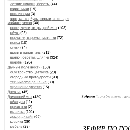
летние шляпки, береты
(44)
воротнички
(19)
аппликации
(3)
зонт, маска, бусы, серьги, чехол для
мобилки,чехол
(30)
носки, чулки, гетры, рейтузы
(103)
обувь
(98)
перчатки, варежки, митенки
(72)
пояса
(10)
сумки
(84)
шали и палантины
(211)
шапки, береты, шляпки
(324)
шарфы
(195)
Дачные полезности
(158)
обустройство цветника
(23)
огородные премудрости
(93)
техническое решение
(30)
украшение участка
(15)
Дневник
(45)
Рубрики:
Торты без выпечки, де
Домашний уют
(439)
абажуры
(11)
прихватки
(2)
вышивка
(101)
декор, дизайн
(69)
коврики
(39)
ЗЕФИР ПО ГО
мебель
(28)