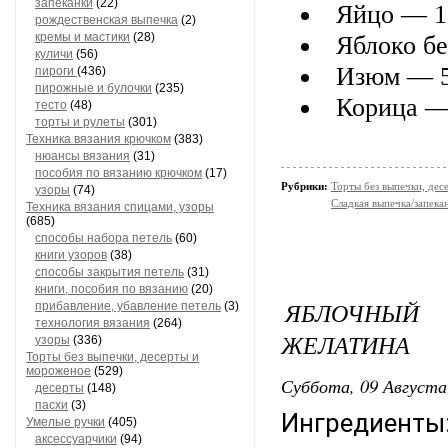
запеканки
(22)
Яйцо — 1
рождественская выпечка
(2)
кремы и мастики
(28)
Яблоко б
куличи
(56)
Изюм — 
пироги
(436)
пирожные и булочки
(235)
Корица —
тесто
(48)
торты и рулеты
(301)
Техника вязания крючком
(383)
нюансы вязания
(31)
пособия по вязанию крючком
(17)
Рубрики:
Торты без выпечки, де
узоры
(74)
Сладкая выпечка/запека
Техника вязания спицами, узоры
(685)
способы набора петель
(60)
книги узоров
(38)
способы закрытия петель
(31)
книги, пособия по вязанию
(20)
ЯБЛОЧНЫЙ
прибавление, убавление петель
(3)
технология вязания
(264)
ЖЕЛАТИНА
узоры
(336)
Торты без выпечки, десерты и
мороженое
(529)
Суббота, 09 Августа
десерты
(148)
пасхи
(3)
Ингредиенты
Умелые ручки
(405)
аксессуарчики
(94)