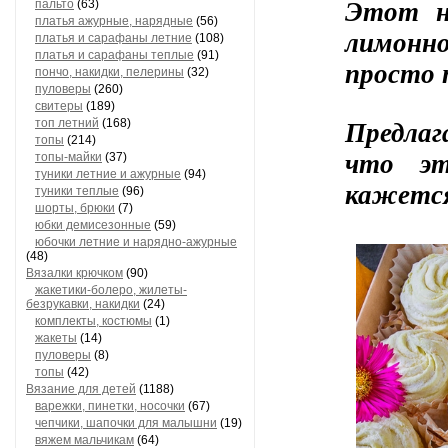
Этот н
пальто
(63)
платья ажурные, нарядные
(56)
лимонн
платья и сарафаны летние
(108)
платья и сарафаны теплые
(91)
просто 
пончо, накидки, пелерины
(32)
пуловеры
(260)
свитеры
(189)
Предлаг
топ летний
(168)
топы
(214)
что эт
топы-майки
(37)
туники летние и ажурные
(94)
кажется
туники теплые
(96)
шорты, брюки
(7)
юбки демисезонные
(59)
юбочки летние и нарядно-ажурные
(48)
Вязалки крючком
(90)
жакетики-болеро, жилеты-
безрукавки, накидки
(24)
комплекты, костюмы
(1)
жакеты
(14)
пуловеры
(8)
топы
(42)
Вязание для детей
(1188)
варежки, пинетки, носочки
(67)
чепчики, шапочки для малышни
(19)
вяжем мальчикам
(64)