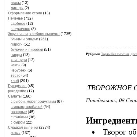
квасы
(13)
ликеры
(2)
Оформление стола
(13)
Печенье
(732)
сдобное
(12)
закусочное
(8)
Закусочная, хлебная выпечка
(1735)
блины и оладьи
(261)
пироги
(51)
булочки и пирожки
(51)
Рубрики:
Торты без выпечки, де
пиццы
(13)
хачапури
(12)
кексы
(9)
чебуреки
(6)
тесто
(54)
хлеб
(291)
​ТВОРОЖНОЕ 
Рукоделие
(45)
рукоделие
(17)
Салаты
(166)
Понедельник, 08 Сент
с рыбой, морепродуктами
(67)
с мясом, колбасой
(54)
овощные
(45)
с грибами
(36)
Ингредиент
с сыром
(22)
Сладкая выпечка
(2374)
Творог о
кексы
(137)