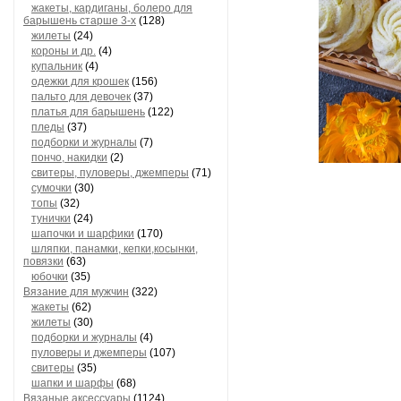
жакеты, кардиганы, болеро для
барышень старше 3-х
(128)
жилеты
(24)
короны и др.
(4)
купальник
(4)
одежки для крошек
(156)
пальто для девочек
(37)
платья для барышень
(122)
пледы
(37)
подборки и журналы
(7)
пончо, накидки
(2)
свитеры, пуловеры, джемперы
(71)
сумочки
(30)
топы
(32)
тунички
(24)
шапочки и шарфики
(170)
шляпки, панамки, кепки,косынки,
повязки
(63)
юбочки
(35)
Вязание для мужчин
(322)
жакеты
(62)
жилеты
(30)
подборки и журналы
(4)
пуловеры и джемперы
(107)
свитеры
(35)
шапки и шарфы
(68)
Вязаные аксессуары
(1124)