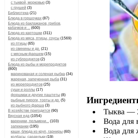
с тыквой, морковью
(3)
с грушей
(3)
Библиотека
(21)
Блюда в горшочках
(87)
Блюда из баклажанов, грибов,
кабачков и ...
(600)
Блюда из картошки
(311)
Блюда из мяса, птицы, соусы
(1569)
из птицы
(65)
из свинины и др.
(21)
с мясным фаршем
(15)
из субпродуктов
(2)
Блюда из рыбы и морепродуктов
(800)
маринованая и соленая рыбка
(34)
жареная, запеченная рыба
(31)
из морепродуктов
(25)
суши и роллы
(17)
форшмак и другие паштеты
(8)
Ингредиент
рыбные пироги, торты и др.
(5)
из рыбного фарша
(3)
Тыква — 
В хозяйстве пригодится
(90)
Вкусная еда
(1054)
Вода для
вареники, пельмени...
(103)
запеканки
(195)
Вода для
каши, блюда из круп, гарниры
(60)
колбасы, сардельки
(19)