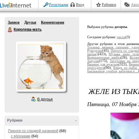
Регистрация
Вход
Рейтинги
Авос
Записи
Друзья
Комментарии
Выбрана рубрика
десерты
.
Королева-мать
Соседние рубрики:
пасхи
(3)
Другие рубрики в этом дневник
Техника вязания спицами, узор
Рукоделие
(45),
Пироги со сладко
шитые)
(423),
Музыка, кино, тели
Компьютерные ликбез
(26),
Колле
Закуски
(175),
Заготовки на зим
Вязание для мужчин
(322),
Вязани
пригодится
(90),
Блюда из рыбы 
баклажанов, грибов, кабачков и ...
​ЖЕЛЕ ИЗ ТЫ
В друзья
Пятница, 07 Ноября 
Рубрики
-
Пироги со сладкой начинкой
(68)
с яблоками
(64)