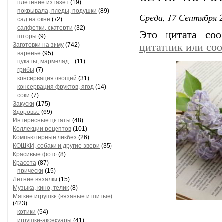
плетение из газет
(19)
покрывала, пледы, подушки
(89)
Среда, 17 Сентября 2
сад на окне
(72)
салфетки, скатерти
(32)
Это цитата со
шторы
(9)
цитатник или со
Заготовки на зиму
(742)
варенье
(95)
цукаты, мармелад...
(11)
грибы
(7)
консервация овощей
(31)
консервация фруктов, ягод
(14)
соки
(7)
Закуски
(175)
Здоровье
(69)
Интересные цитаты
(48)
Коллекции рецептов
(101)
Компьютерные ликбез
(26)
КОШКИ, собаки и другие звери
(35)
Красивые фото
(8)
Красота
(87)
прически
(15)
Летние вязалки
(15)
Музыка, кино, телик
(8)
Мягкие игрушки (вязаные и шитые)
(423)
котики
(54)
игрушки-аксесуары
(41)