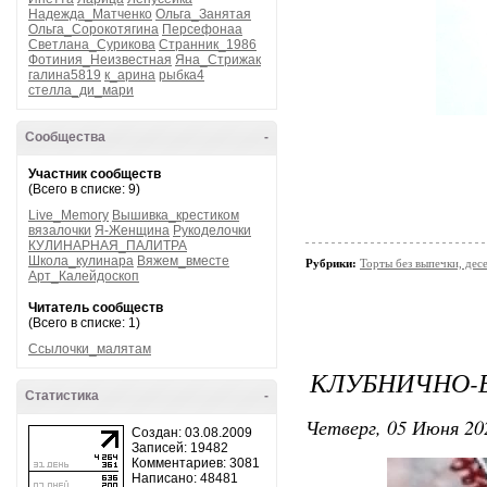
Надежда_Матченко
Ольга_Занятая
Ольга_Сорокотягина
Персефонаа
Светлана_Сурикова
Странник_1986
Фотиния_Неизвестная
Яна_Стрижак
галина5819
к_арина
рыбка4
стелла_ди_мари
Сообщества
-
Участник сообществ
(Всего в списке: 9)
Live_Memory
Вышивка_крестиком
вязалочки
Я-Женщина
Рукоделочки
КУЛИНАРНАЯ_ПАЛИТРА
Школа_кулинара
Вяжем_вместе
Рубрики:
Торты без выпечки, де
Арт_Калейдоскоп
Читатель сообществ
(Всего в списке: 1)
Ссылочки_малятам
КЛУБНИЧНО-
Статистика
-
Четверг, 05 Июня 20
Создан: 03.08.2009
Записей: 19482
Комментариев: 3081
Написано: 48481