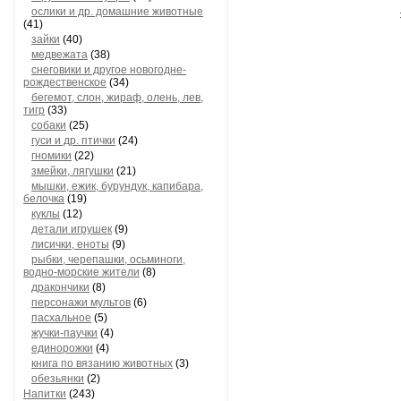
ослики и др. домашние животные
(41)
зайки
(40)
медвежата
(38)
снеговики и другое новогодне-
рождественское
(34)
бегемот, слон, жираф, олень, лев,
тигр
(33)
собаки
(25)
гуси и др. птички
(24)
гномики
(22)
змейки, лягушки
(21)
мышки, ежик, бурундук, капибара,
белочка
(19)
куклы
(12)
детали игрушек
(9)
лисички, еноты
(9)
рыбки, черепашки, осьминоги,
водно-морские жители
(8)
дракончики
(8)
персонажи мультов
(6)
пасхальное
(5)
жучки-паучки
(4)
единорожки
(4)
книга по вязанию животных
(3)
обезьянки
(2)
Напитки
(243)