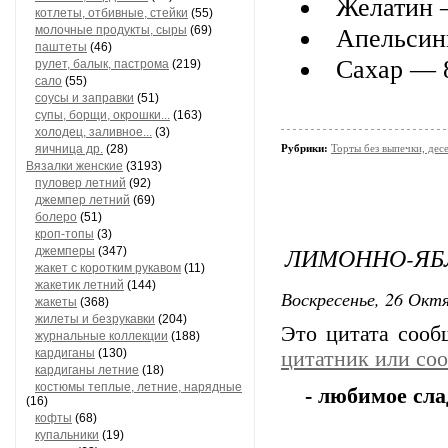
Желатин 
котлеты, отбивные, стейки
(55)
молочные продукты, сыры
(69)
Апельсин
паштеты
(46)
Сахар — 
рулет, балык, пастрома
(219)
сало
(55)
соусы и заправки
(51)
супы, борщи, окрошки...
(163)
холодец, заливное...
(3)
яичница др.
(28)
Рубрики:
Торты без выпечки, де
Вязалки женские
(3193)
пуловер летний
(92)
джемпер летний
(69)
болеро
(51)
кроп-топы
(3)
ЛИМОННО-ЯБ
джемперы
(347)
жакет с коротким рукавом
(11)
жакетик летний
(144)
Воскресенье, 26 Октя
жакеты
(368)
жилеты и безрукавки
(204)
Это цитата соо
журнальные коллекции
(188)
кардиганы
(130)
цитатник или со
кардиганы летние
(18)
костюмы теплые, летние, нарядные
- любимое сла
(16)
кофты
(68)
купальники
(19)