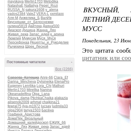
mayskaya
Merlin1703
Metodika
NatashaE
Nattaliya
Pepel_Rozi
BКУСНЫЙ,
RUSSA_N
sakura1608
v_alena
vados2384
ValeZ
VERA-L
xxmilaxx
ЛЕТНИЙ ДЕС
Аля-М
Анжелика_Б
ВалИв
Вкусняшки_от_Белоснежки
МУСС
галина5819
Дайтека
Даяна500
Диаскоп
Душица
Жанна_Лях
Живая_река
Запас_идей
к_арина
Люмлия
Мумусик
Муся_Муся
Понедельник, 23 Июн
Персефонаа
Рецепты_и_Рукоделие
Рычихина
Шрек_Лесной
Это цитата соо
цитатник или со
Постоянные читатели
-
Все (2266)
Сараева_Катющка
Anre-66
Clara_Ef
Darina_Mincheva
Dylsineika
ElenaPro
Eugeney
Len4ika
Lora_Chi
Mathuri
Merlin1703
Mirellka
Nanina
Okeanadelfina
Olga_Lana
Pikova_dama
PtichkaChaika
alakazia
alisenok2009
arhmat
chajkina21
fewral75
ilya-m1972
lucsav
ludmila33
olga2904
tanya1503
Басёна
Графиня_Аристова
ДомаПёк_Вязальный
Домашний_калейдоскоп
ЕЖИК_66
Жанна_Лях
Живая_река
Запас_идей
Инетта
Ларица
Ленусейка