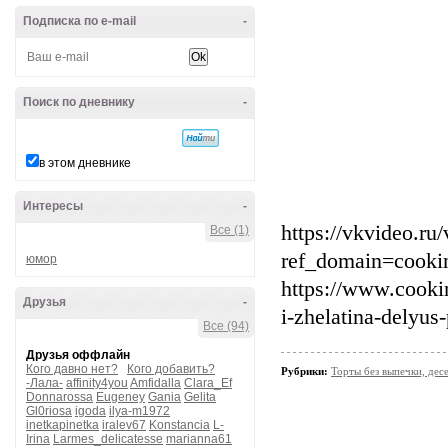
Подписка по e-mail
-
Поиск по дневнику
-
в этом дневнике
Интересы
-
https://vkvideo.r
Все (1)
ref_domain=cookin
юмор
https://www.cookin
Друзья
-
i-zhelatina-delyu
Все (94)
Друзья оффлайн
Кого давно нет?
Кого добавить?
Рубрики:
Торты без выпечки, де
-Лала-
affinity4you
Amfidalla
Clara_Ef
Donnarossa
Eugeney
Gania
Gelita
Gl0riosa
igoda
ilya-m1972
inetkapinetka
iralev67
Konstancia
L-
Irina
Larmes_delicatesse
marianna61