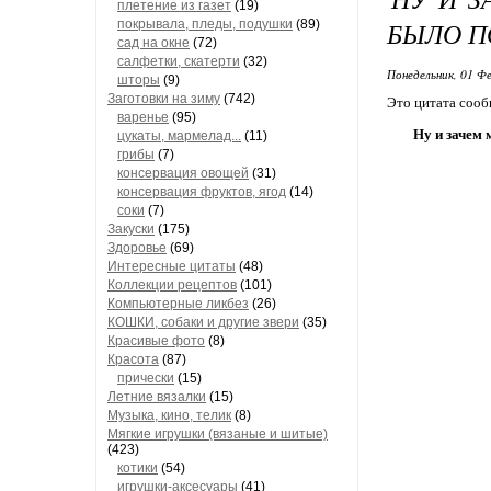
плетение из газет
(19)
БЫЛО П
покрывала, пледы, подушки
(89)
сад на окне
(72)
салфетки, скатерти
(32)
Понедельник, 01 Фе
шторы
(9)
Заготовки на зиму
(742)
Это цитата соо
варенье
(95)
Ну и зачем
цукаты, мармелад...
(11)
грибы
(7)
консервация овощей
(31)
консервация фруктов, ягод
(14)
соки
(7)
Закуски
(175)
Здоровье
(69)
Интересные цитаты
(48)
Коллекции рецептов
(101)
Компьютерные ликбез
(26)
КОШКИ, собаки и другие звери
(35)
Красивые фото
(8)
Красота
(87)
прически
(15)
Летние вязалки
(15)
Музыка, кино, телик
(8)
Мягкие игрушки (вязаные и шитые)
(423)
котики
(54)
игрушки-аксесуары
(41)