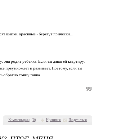
т шапки, красивые - берегут прически...
у, она родит ребенка. Если ты дашь ей квартиру,
се преумножает и развивает. Поэтому, если ты
ь обратно тонну говна.
Комментарии
(
0
)
Нравится
Поделиться
У? ЧТОБ МЕНЯ