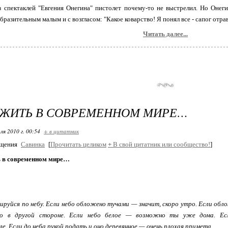
 спектаклей "Евгения Онегина" пистолет почему-то не выстрелил. Но Онеги
бразительным малым и с возгласом: "Какое коварство! Я понял все - сапог отрав
Читать далее...
ЫЖИТЬ В СОВРЕМЕННОМ МИРЕ…
ля 2010 г. 00:54
+ в цитатник
бщения
Савинка
[
Прочитать целиком
+
В свой цитатник или сообщество!
]
 в современном мире…
ируйся по небу. Если небо обложено тучами — значит, скоро утро. Если об
ебо в другой стороне. Если небо белое — возможно ты уже дома. Ес
е. Если до неба рукой подать и оно деревянное — очень плохая примета.