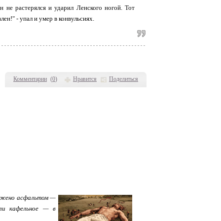
н не растерялся и ударил Ленского ногой. Тот
лен!" - упал и умер в конвульсиях.
Комментарии
(
0
)
Нравится
Поделиться
ложено асфальтом —
ли кафельное — в