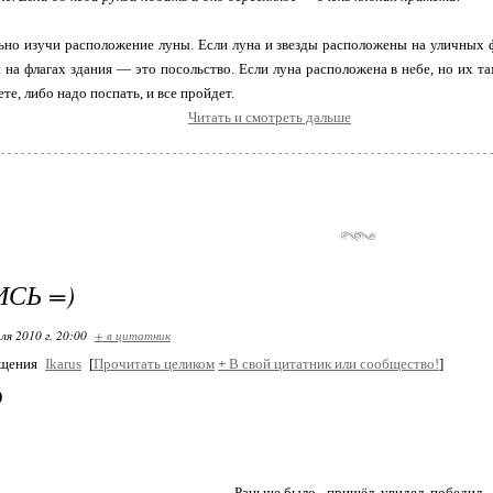
ьно изучи расположение луны. Если луна и звезды расположены на уличных 
и на флагах здания — это посольство. Если луна расположена в небе, но их т
те, либо надо поспать, и все пройдет.
Читать и смотреть дальше
СЬ =)
ля 2010 г. 20:00
+ в цитатник
бщения
Ikarus
[
Прочитать целиком
+
В свой цитатник или сообщество!
]
)
Раньше было - пришёл, увидел, победил