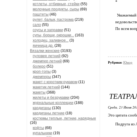
*
котлеты, отбивные, стейки
(55)
молочные продукты, сыры
(69)
паштеты
(46)
Уважаемый 
рулет, балык, пастрома
(219)
недовольств
сало
(55)
По всем воп
соусы и заправки
(51)
супы, борщи, окрошки...
(163)
холодец, заливное...
(3)
яичница др.
(28)
Вязалки женские
(3193)
пуловер летний
(92)
джемпер летний
(69)
Рубрики:
Юмор
болеро
(51)
кроп-топы
(3)
джемперы
(347)
жакет с коротким рукавом
(11)
жакетик летний
(144)
жакеты
(368)
ТЕАТРА
жилеты и безрукавки
(204)
журнальные коллекции
(188)
Среда, 23 Июня 20
кардиганы
(130)
кардиганы летние
(18)
Это цитата соо
костюмы теплые, летние, нарядные
(16)
Подруга из 
кофты
(68)
купальники
(19)