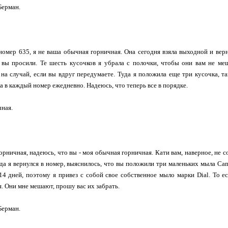
Берман.
омер 635, я не ваша обычная горничная. Она сегодня взяла выходной и верн
 вы просили. Те шесть кусочков я убрала с полочки, чтобы они вам не м
 на случай, если вы вдруг передумаете. Туда я положила еще три кусочка, 
а в каждый номер ежедневно. Надеюсь, что теперь все в порядке.
чная.
орничная, надеюсь, что вы - моя обычная горничная. Кати вам, наверное, не 
гда я вернулся в номер, выяснилось, что вы положили три маленьких мыла C
14 дней, поэтому я привез с собой свое собственное мыло марки Dial. То е
. Они мне мешают, прошу вас их забрать.
Берман.