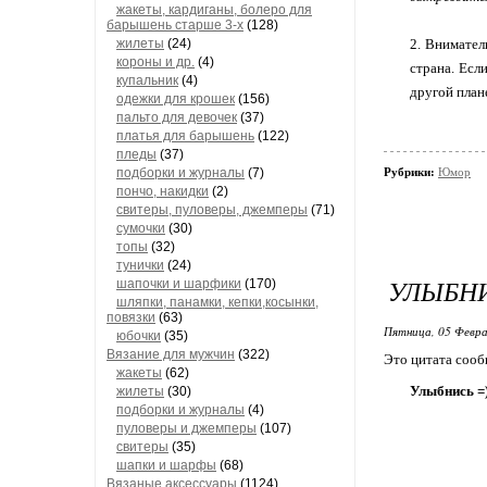
жакеты, кардиганы, болеро для
барышень старше 3-х
(128)
жилеты
(24)
2. Внимател
короны и др.
(4)
страна. Есл
купальник
(4)
другой плане
одежки для крошек
(156)
пальто для девочек
(37)
платья для барышень
(122)
пледы
(37)
подборки и журналы
(7)
Рубрики:
Юмор
пончо, накидки
(2)
свитеры, пуловеры, джемперы
(71)
сумочки
(30)
топы
(32)
тунички
(24)
УЛЫБНИ
шапочки и шарфики
(170)
шляпки, панамки, кепки,косынки,
повязки
(63)
Пятница, 05 Февра
юбочки
(35)
Вязание для мужчин
(322)
Это цитата соо
жакеты
(62)
Улыбнись =
жилеты
(30)
подборки и журналы
(4)
пуловеры и джемперы
(107)
свитеры
(35)
шапки и шарфы
(68)
Вязаные аксессуары
(1124)