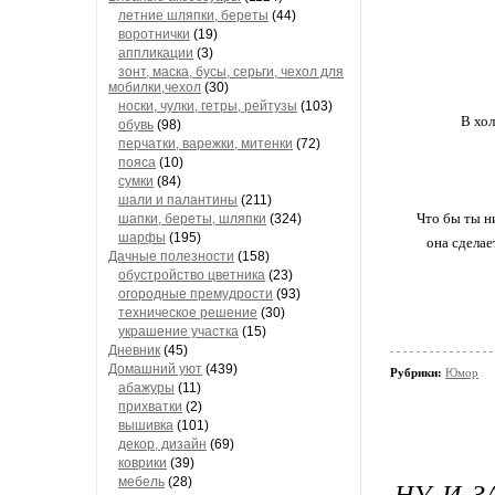
летние шляпки, береты
(44)
воротнички
(19)
аппликации
(3)
зонт, маска, бусы, серьги, чехол для
мобилки,чехол
(30)
носки, чулки, гетры, рейтузы
(103)
В хол
обувь
(98)
перчатки, варежки, митенки
(72)
пояса
(10)
сумки
(84)
шали и палантины
(211)
Что бы ты ни
шапки, береты, шляпки
(324)
шарфы
(195)
она сделае
Дачные полезности
(158)
обустройство цветника
(23)
огородные премудрости
(93)
техническое решение
(30)
украшение участка
(15)
Дневник
(45)
Домашний уют
(439)
Рубрики:
Юмор
абажуры
(11)
прихватки
(2)
вышивка
(101)
декор, дизайн
(69)
коврики
(39)
мебель
(28)
НУ И З