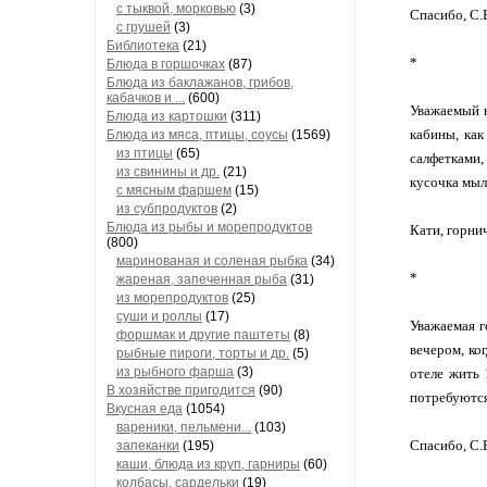
с тыквой, морковью
(3)
Спасибо, С.
с грушей
(3)
Библиотека
(21)
*
Блюда в горшочках
(87)
Блюда из баклажанов, грибов,
кабачков и ...
(600)
Уважаемый н
Блюда из картошки
(311)
кабины, как
Блюда из мяса, птицы, соусы
(1569)
из птицы
(65)
салфетками,
из свинины и др.
(21)
кусочка мыл
с мясным фаршем
(15)
из субпродуктов
(2)
Блюда из рыбы и морепродуктов
Кати, горни
(800)
маринованая и соленая рыбка
(34)
*
жареная, запеченная рыба
(31)
из морепродуктов
(25)
суши и роллы
(17)
Уважаемая г
форшмак и другие паштеты
(8)
вечером, ко
рыбные пироги, торты и др.
(5)
из рыбного фарша
(3)
отеле жить 
В хозяйстве пригодится
(90)
потребуются
Вкусная еда
(1054)
вареники, пельмени...
(103)
Спасибо, С.
запеканки
(195)
каши, блюда из круп, гарниры
(60)
колбасы, сардельки
(19)