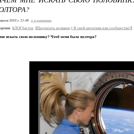
ОЛТОРА?
враля 2010 г. 23:48
+ в цитатник
бщения
БЛОГбастер
[
Прочитать целиком
+
В свой цитатник или сообщество!
]
 мне искать свою половинку? Чтоб меня было полтора?