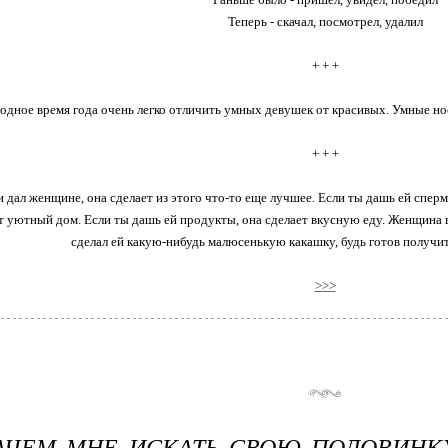
Теперь - скачал, посмотрел, удалил
+ + +
одное время года очень легко отличить умных девушек от красивых. Умные нося
+ + +
 дал женщине, она сделает из этого что-то еще лучшее. Если ты дашь ей сперм
т уютный дом. Если ты дашь ей продукты, она сделает вкусную еду. Женщина в
сделал ей какую-нибудь малюсенькую какашку, будь готов получит
>>>
АЧЕМ МНЕ ИСКАТЬ СВОЮ ПОЛОВИНК