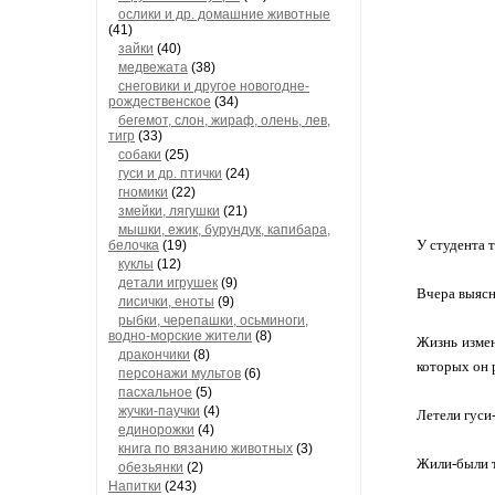
ослики и др. домашние животные
(41)
зайки
(40)
медвежата
(38)
снеговики и другое новогодне-
рождественское
(34)
бегемот, слон, жираф, олень, лев,
тигр
(33)
собаки
(25)
гуси и др. птички
(24)
гномики
(22)
змейки, лягушки
(21)
мышки, ежик, бурундук, капибара,
У студента т
белочка
(19)
куклы
(12)
детали игрушек
(9)
Вчера выясни
лисички, еноты
(9)
рыбки, черепашки, осьминоги,
водно-морские жители
(8)
Жизнь измен
дракончики
(8)
которых он р
персонажи мультов
(6)
пасхальное
(5)
жучки-паучки
(4)
Летели гуси
единорожки
(4)
книга по вязанию животных
(3)
Жили-были т
обезьянки
(2)
Напитки
(243)