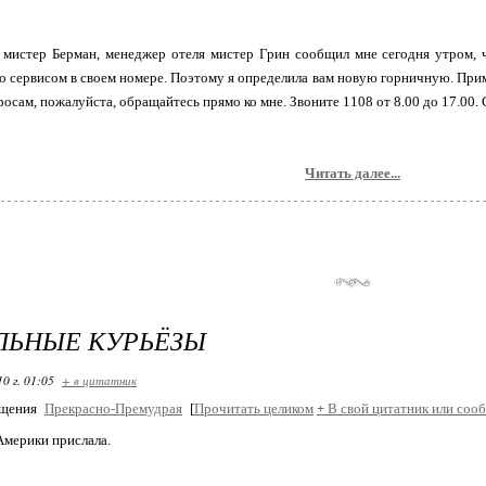
мистер Берман, менеджер отеля мистер Грин сообщил мне сегодня утром, 
о сервисом в своем номере. Поэтому я определила вам новую горничную. При
росам, пожалуйста, обращайтесь прямо ко мне. Звоните 1108 от 8.00 до 17.00.
Читать далее...
ЛЬНЫЕ КУРЬЁЗЫ
10 г. 01:05
+ в цитатник
бщения
Прекрасно-Премудрая
[
Прочитать целиком
+
В свой цитатник или соо
Америки прислала.