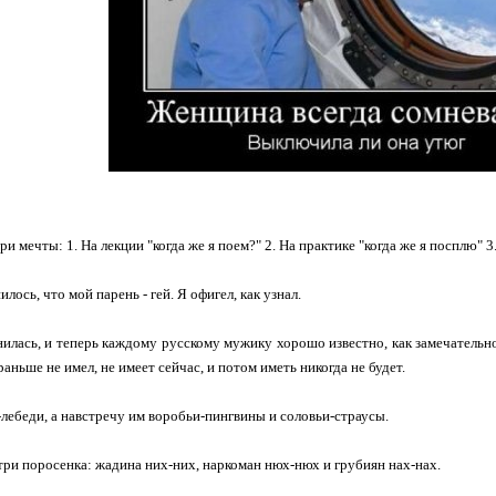
ри мечты: 1. На лекции "когда же я поем?" 2. На практике "когда же я посплю" 3
лось, что мой парень - гей. Я офигел, как узнал.
илась, и теперь каждому русскому мужику хорошо известно, как замечательн
аньше не имел, не имеет сейчас, и потом иметь никогда не будет.
-лебеди, а навстречу им воробьи-пингвины и соловьи-страусы.
ри поросенка: жадина них-них, наркоман нюх-нюх и грубиян нах-нах.