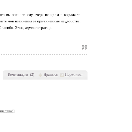
что вы звонили ему вчера вечером и выражали
мите мои извинения за причиненные неудобства.
 Спасибо. Элен, администратор.
Комментарии
(
2
)
Нравится
Поделиться
бщество!
]