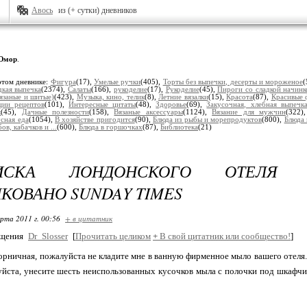
Авось
из (+ сутки) дневников
Юмор
.
этом дневнике:
Фигура
(17),
Умелые ручки
(405),
Торты без выпечки, десерты и мороженое
(
дкая выпечка
(2374),
Салаты
(166),
рукоделие
(17),
Рукоделие
(45),
Пироги со сладкой начинк
язаные и шитые)
(423),
Музыка, кино, телик
(8),
Летние вязалки
(15),
Красота
(87),
Красивые 
ции рецептов
(101),
Интересные цитаты
(48),
Здоровье
(69),
Закусочная, хлебная выпечк
к
(45),
Дачные полезности
(158),
Вязаные аксессуары
(1124),
Вязание для мужчин
(322)
сная еда
(1054),
В хозяйстве пригодится
(90),
Блюда из рыбы и морепродуктов
(800),
Блюда 
ов, кабачков и ...
(600),
Блюда в горшочках
(87),
Библиотека
(21)
ПИСКА ЛОНДОНСКОГО ОТЕЛЯ 
КОВАНО SUNDAY TIMES
арта 2011 г. 00:56
+ в цитатник
бщения
Dr_Slosser
[
Прочитать целиком
+
В свой цитатник или сообщество!
]
орничная, пожалуйста не кладите мне в ванную фирменное мыло вашего отеля.
уйста, унесите шесть неиспользованных кусочков мыла с полочки под шкафчи