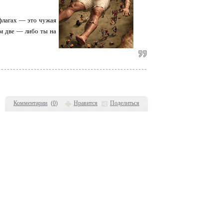
флагах — это чужая
ам две — либо ты на
Комментарии
(
0
)
Нравится
Поделиться