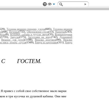
529),
Техника вязания спицами, узоры
(685),
Техника вязания
ой
(68),
Печенье
(732),
Оформление стола
(13),
Напитки
(243),
фото
(8),
КОШКИ, собаки и другие звери
(35),
Компьютерные
а
(1735),
Закуски
(175),
Заготовки на зиму
(742),
Домашний
,
Вязание для детей
(1188),
Вязалки крючком
(90),
Вязалки
из мяса, птицы, соусы
(1569),
Блюда из картошки
(311),
Блюда
С ГОСТЕМ.
 Я привез с собой свое собственное мыло марки
ком и три кусочка из душевой кабины. Они мне