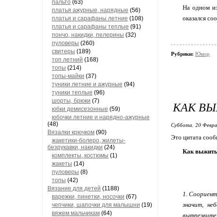
пальто
(63)
На одном из
платья ажурные, нарядные
(56)
оказался соо
платья и сарафаны летние
(108)
платья и сарафаны теплые
(91)
пончо, накидки, пелерины
(32)
пуловеры
(260)
свитеры
(189)
Рубрики:
Юмор
топ летний
(168)
топы
(214)
топы-майки
(37)
туники летние и ажурные
(94)
туники теплые
(96)
шорты, брюки
(7)
КАК В
юбки демисезонные
(59)
юбочки летние и нарядно-ажурные
(48)
Суббота, 20 Февра
Вязалки крючком
(90)
Это цитата соо
жакетики-болеро, жилеты-
безрукавки, накидки
(24)
Как выжить
комплекты, костюмы
(1)
жакеты
(14)
пуловеры
(8)
топы
(42)
Вязание для детей
(1188)
1. Соориент
варежки, пинетки, носочки
(67)
значит, н
чепчики, шапочки для малышни
(19)
вяжем мальчикам
(64)
вытрезвител