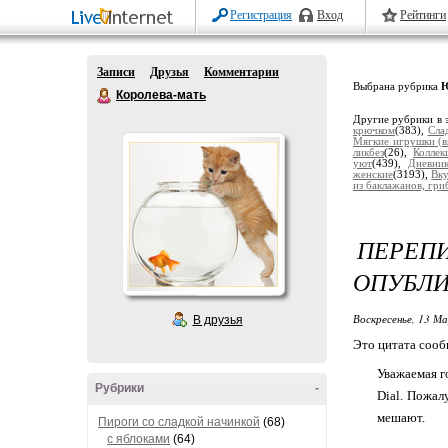
Регистрация
Вход
Рейтинги
Записи
Друзья
Комментарии
Выбрана рубрика
Королева-мать
Другие рубрики в 
крючком
(383),
Сла
Мягкие игрушки (в
ликбез
(26),
Коллек
уют
(439),
Дневни
женские
(3193),
Вку
из баклажанов, гриб
ПЕРЕ
ОПУБЛИ
Воскресенье, 13 М
В друзья
Это цитата соо
Уважаемая г
Рубрики
-
Dial. Пожал
мешают.
Пироги со сладкой начинкой
(68)
с яблоками
(64)