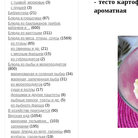
- тесто карто
с тыквой, морковью
(3)
с грушей
(3)
ароматная
Библиотека
(21)
Блюда в горшочках
(87)
Блюда из баклажанов, грибов,
кабачков и ...
(600)
Блюда из картошки
(311)
Блюда из мяса, птицы, соусы
(1569)
из птицы
(65)
из свинины и др.
(21)
с мясным фаршем
(15)
из субпродуктов
(2)
Блюда из рыбы и морепродуктов
(800)
маринованая и соленая рыбка
(34)
жареная, запеченная рыба
(31)
из морепродуктов
(25)
суши и роллы
(17)
форшмак и другие паштеты
(8)
рыбные пироги, торты и др.
(5)
из рыбного фарша
(3)
В хозяйстве пригодится
(90)
Вкусная еда
(1054)
вареники, пельмени...
(103)
запеканки
(195)
каши, блюда из круп, гарниры
(60)
колбасы, сардельки
(19)