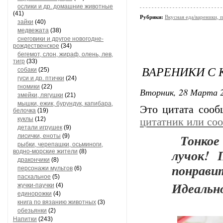
ослики и др. домашние животные
(41)
Рубрики:
Вкусная еда/вареники, п
зайки
(40)
медвежата
(38)
снеговики и другое новогодне-
рождественское
(34)
бегемот, слон, жираф, олень, лев,
тигр
(33)
ВАРЕНИКИ С
собаки
(25)
гуси и др. птички
(24)
гномики
(22)
Вторник, 28 Марта 2
змейки, лягушки
(21)
мышки, ежик, бурундук, капибара,
Это цитата соо
белочка
(19)
куклы
(12)
цитатник или со
детали игрушек
(9)
Тонкое 
лисички, еноты
(9)
рыбки, черепашки, осьминоги,
лучок! 
водно-морские жители
(8)
дракончики
(8)
понрави
персонажи мультов
(6)
пасхальное
(5)
Идеально
жучки-паучки
(4)
единорожки
(4)
книга по вязанию животных
(3)
обезьянки
(2)
Напитки
(243)