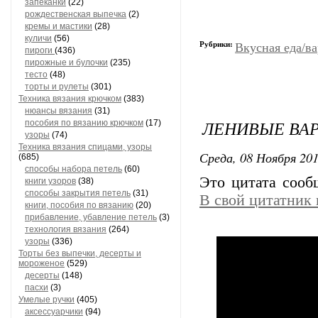
запеканки
(22)
рождественская выпечка
(2)
кремы и мастики
(28)
куличи
(56)
Рубрики:
Вкусная еда/ва
пироги
(436)
пирожные и булочки
(235)
тесто
(48)
торты и рулеты
(301)
Техника вязания крючком
(383)
нюансы вязания
(31)
ЛЕНИВЫЕ ВА
пособия по вязанию крючком
(17)
узоры
(74)
Техника вязания спицами, узоры
Среда, 08 Ноября 201
(685)
способы набора петель
(60)
Это цитата соо
книги узоров
(38)
способы закрытия петель
(31)
В свой цитатник
книги, пособия по вязанию
(20)
прибавление, убавление петель
(3)
технология вязания
(264)
узоры
(336)
Торты без выпечки, десерты и
мороженое
(529)
десерты
(148)
пасхи
(3)
Умелые ручки
(405)
аксессуарчики
(94)