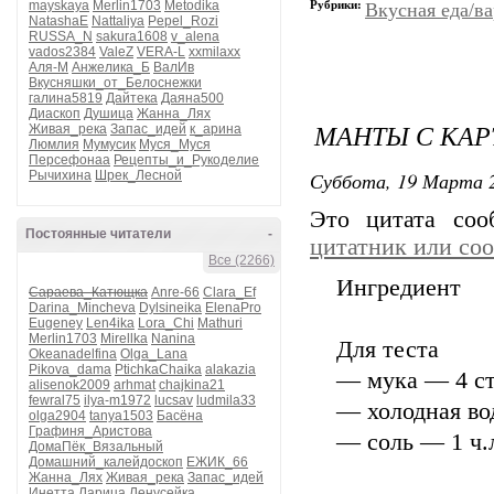
Рубрики:
mayskaya
Merlin1703
Metodika
Вкусная еда/ва
NatashaE
Nattaliya
Pepel_Rozi
RUSSA_N
sakura1608
v_alena
vados2384
ValeZ
VERA-L
xxmilaxx
Аля-М
Анжелика_Б
ВалИв
Вкусняшки_от_Белоснежки
галина5819
Дайтека
Даяна500
Диаскоп
Душица
Жанна_Лях
МАНТЫ С КА
Живая_река
Запас_идей
к_арина
Люмлия
Мумусик
Муся_Муся
Персефонаа
Рецепты_и_Рукоделие
Суббота, 19 Марта 2
Рычихина
Шрек_Лесной
Это цитата со
Постоянные читатели
-
цитатник или со
Все (2266)
Ингредиент
Сараева_Катющка
Anre-66
Clara_Ef
Darina_Mincheva
Dylsineika
ElenaPro
Eugeney
Len4ika
Lora_Chi
Mathuri
Merlin1703
Mirellka
Nanina
Для теста
Okeanadelfina
Olga_Lana
Pikova_dama
PtichkaChaika
alakazia
— мука — 4 ст
alisenok2009
arhmat
chajkina21
fewral75
ilya-m1972
lucsav
ludmila33
— холодная во
olga2904
tanya1503
Басёна
Графиня_Аристова
— соль — 1 ч.
ДомаПёк_Вязальный
Домашний_калейдоскоп
ЕЖИК_66
Жанна_Лях
Живая_река
Запас_идей
Инетта
Ларица
Ленусейка