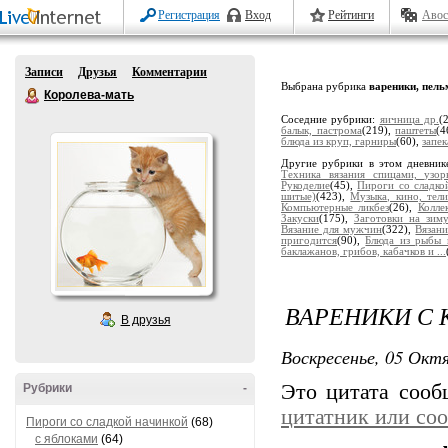
Регистрация
Вход
Рейтинги
Авос
Записи
Друзья
Комментарии
Выбрана рубрика
вареники, пельм
Королева-мать
Соседние рубрики:
яичница др.
(
балык, пастрома
(219),
паштеты
(4
блюда из круп, гарниры
(60),
запе
Другие рубрики в этом дневник
Техника вязания спицами, узор
Рукоделие
(45),
Пироги со сладко
шитые)
(423),
Музыка, кино, тели
Компьютерные ликбез
(26),
Колле
Закуски
(175),
Заготовки на зим
Вязание для мужчин
(322),
Вязани
пригодится
(90),
Блюда из рыбы 
баклажанов, грибов, кабачков и ...
ВАРЕНИКИ С
В друзья
Воскресенье, 05 Октя
Это цитата соо
Рубрики
-
цитатник или со
Пироги со сладкой начинкой
(68)
с яблоками
(64)