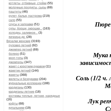
котлеты, отбивные, стейки
(55)
молочные продукты, сыры
(69)
паштеты
(46)
рулет, балык, пастрома
(219)
сало
(55)
Пюре 
соусы и заправки
(51)
супы, борщи, окрошки...
(163)
холодец, заливное...
(3)
яичница др.
(28)
Вязалки женские
(3193)
пуловер летний
(92)
джемпер летний
(69)
Мука п
болеро
(51)
кроп-топы
(3)
зависимос
джемперы
(347)
жакет с коротким рукавом
(11)
жакетик летний
(144)
жакеты
(368)
Соль (1/2 ч. 
жилеты и безрукавки
(204)
Ма
журнальные коллекции
(188)
кардиганы
(130)
кардиганы летние
(18)
костюмы теплые, летние, нарядные
Лук реп
(16)
кофты
(68)
С
купальники
(19)