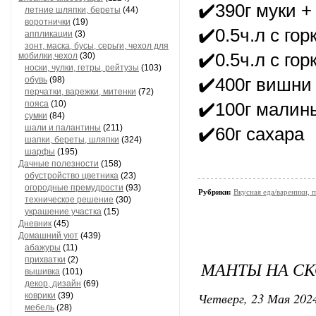
✔️390г муки +
летние шляпки, береты
(44)
воротнички
(19)
✔️0.5ч.л с гор
аппликации
(3)
зонт, маска, бусы, серьги, чехол для
✔️0.5ч.л с го
мобилки,чехол
(30)
носки, чулки, гетры, рейтузы
(103)
обувь
(98)
✔️400г вишни
перчатки, варежки, митенки
(72)
пояса
(10)
✔️100г малин
сумки
(84)
шали и палантины
(211)
✔️60г сахара
шапки, береты, шляпки
(324)
шарфы
(195)
Дачные полезности
(158)
обустройство цветника
(23)
огородные премудрости
(93)
Рубрики:
Вкусная еда/вареники, п
техническое решение
(30)
украшение участка
(15)
Дневник
(45)
Домашний уют
(439)
абажуры
(11)
прихватки
(2)
МАНТЫ НА СК
вышивка
(101)
декор, дизайн
(69)
Четверг, 23 Мая 2024
коврики
(39)
мебель
(28)