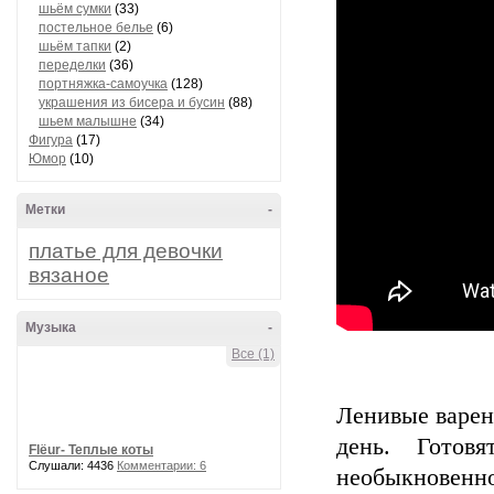
шьём сумки
(33)
постельное белье
(6)
шьём тапки
(2)
переделки
(36)
портняжка-самоучка
(128)
украшения из бисера и бусин
(88)
шьем малышне
(34)
Фигура
(17)
Юмор
(10)
Метки
-
платье для девочки
вязаное
Музыка
-
Все (1)
Ленивые варен
день. Готов
Flёur- Теплые коты
Слушали: 4436
Комментарии: 6
необыкновенно