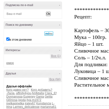
Подписка по e-mail
-
*************
Рецепт:
Поиск по дневнику
-
Картофель – 30
Мука – 100гр.
в этом дневнике
Яйцо – 1 шт.
Сливочное масл
Интересы
-
Все (1)
Соль – 1/2ч.л.
юмор
Для подливки:
Луковица – 1 ш
Друзья
-
Сливочное мас
Все (94)
Растительное м
Друзья оффлайн
Кого давно нет?
Кого добавить?
-Лала-
affinity4you
Amfidalla
Clara_Ef
Donnarossa
Eugeney
Gania
Gelita
*************
Gl0riosa
igoda
ilya-m1972
inetkapinetka
iralev67
Konstancia
L-
Irina
Larmes_delicatesse
marianna61