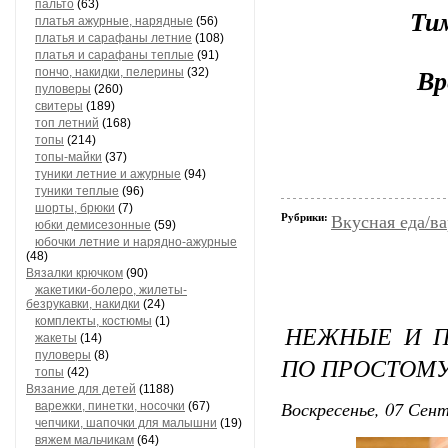
пальто
(63)
Тим
платья ажурные, нарядные
(56)
платья и сарафаны летние
(108)
платья и сарафаны теплые
(91)
Вр
пончо, накидки, пелерины
(32)
пуловеры
(260)
свитеры
(189)
топ летний
(168)
топы
(214)
топы-майки
(37)
туники летние и ажурные
(94)
туники теплые
(96)
шорты, брюки
(7)
Рубрики:
Вкусная еда/ва
юбки демисезонные
(59)
юбочки летние и нарядно-ажурные
(48)
Вязалки крючком
(90)
жакетики-болеро, жилеты-
безрукавки, накидки
(24)
комплекты, костюмы
(1)
НЕЖНЫЕ И 
жакеты
(14)
пуловеры
(8)
ПО ПРОСТОМ
топы
(42)
Вязание для детей
(1188)
Воскресенье, 07 Сент
варежки, пинетки, носочки
(67)
чепчики, шапочки для малышни
(19)
вяжем мальчикам
(64)