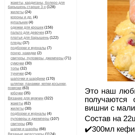
жакеты, кардиганы, болеро для
барышень старше 3-х
(128)
жилеты
(24)
короны и др.
(4)
купальник
(4)
одежки для крошек
(156)
пальто для девочек
(37)
платья для барышень
(122)
пледы
(37)
подборки и журналы
(7)
пончо, накидки
(2)
свитеры, пуловеры, джемперы
(71)
сумочки
(30)
топы
(32)
тунички
(24)
шапочки и шарфики
(170)
шляпки, панамки, кепки,косынки,
повязки
(63)
Это наш люб
юбочки
(35)
получаются
Вязание для мужчин
(322)
жакеты
(62)
вишни с мали
жилеты
(30)
подборки и журналы
(4)
Состав на 22ш
пуловеры и джемперы
(107)
свитеры
(35)
✔️300мл кеф
шапки и шарфы
(68)
Вязаные аксессуары
(1124)