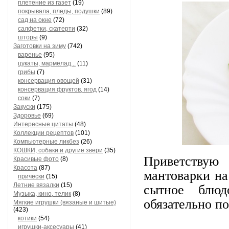
плетение из газет
(19)
покрывала, пледы, подушки
(89)
сад на окне
(72)
салфетки, скатерти
(32)
шторы
(9)
Заготовки на зиму
(742)
варенье
(95)
цукаты, мармелад...
(11)
грибы
(7)
консервация овощей
(31)
консервация фруктов, ягод
(14)
соки
(7)
Закуски
(175)
Здоровье
(69)
Интересные цитаты
(48)
Коллекции рецептов
(101)
Компьютерные ликбез
(26)
КОШКИ, собаки и другие звери
(35)
Приветствую
Красивые фото
(8)
Красота
(87)
мантоварки на
прически
(15)
Летние вязалки
(15)
сытное блюд
Музыка, кино, телик
(8)
обязательно п
Мягкие игрушки (вязаные и шитые)
(423)
котики
(54)
игрушки-аксесуары
(41)