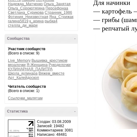
Для начинки
Надежда_Матченко
Ольга_Занятая
Ольга_Сорокотягина
Персефонаа
— картофель —
Светлана_Сурикова
Странник_1986
Фотиния_Неизвестная
Яна_Стрижак
— грибы (шам
галина5819
к_арина
рыбка4
стелла_ди_мари
— репчатый лу
Сообщества
-
Участник сообществ
(Всего в списке: 9)
Live_Memory
Вышивка_крестиком
вязалочки
Я-Женщина
Рукоделочки
КУЛИНАРНАЯ_ПАЛИТРА
Школа_кулинара
Вяжем_вместе
Арт_Калейдоскоп
Читатель сообществ
(Всего в списке: 1)
Ссылочки_малятам
Статистика
-
Создан: 03.08.2009
Записей: 19482
Комментариев: 3081
Написано: 48481