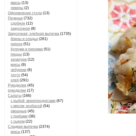
квасы
(13)
ликеры
(2)
Оформление стола
(13)
Печенье
(732)
сдобное
(12)
закусочное
(8)
Закусочная, хлебная выпечка
(1735)
блины и оладьи
(261)
пироги
(51)
булочки и пирожки
(51)
пиццы
(13)
хачапури
(12)
кексы
(9)
чебуреки
(6)
тесто
(54)
хлеб
(291)
Рукоделие
(45)
рукоделие
(17)
Салаты
(166)
с рыбой, морепродуктами
(67)
с мясом, колбасой
(54)
овощные
(45)
с грибами
(36)
с сыром
(22)
Сладкая выпечка
(2374)
кексы
(137)