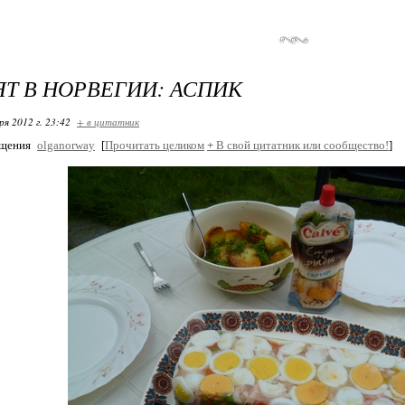
ЯТ В НОРВЕГИИ: АСПИК
ря 2012 г. 23:42
+ в цитатник
бщения
olganorway
[
Прочитать целиком
+
В свой цитатник или сообщество!
]