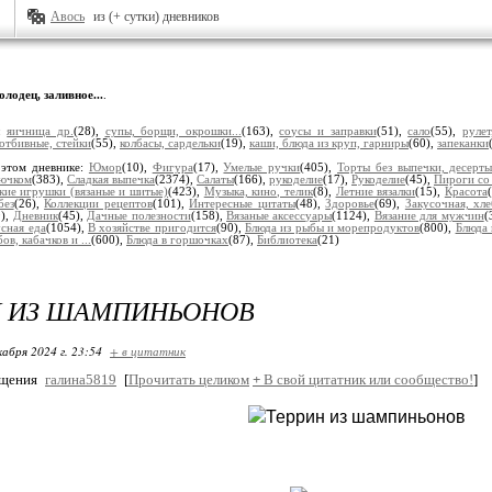
Авось
из (+ сутки) дневников
олодец, заливное...
.
и:
яичница др.
(28),
супы, борщи, окрошки...
(163),
соусы и заправки
(51),
сало
(55),
рулет
 отбивные, стейки
(55),
колбасы, сардельки
(19),
каши, блюда из круп, гарниры
(60),
запеканки
 этом дневнике:
Юмор
(10),
Фигура
(17),
Умелые ручки
(405),
Торты без выпечки, десерт
рючком
(383),
Сладкая выпечка
(2374),
Салаты
(166),
рукоделие
(17),
Рукоделие
(45),
Пироги со
кие игрушки (вязаные и шитые)
(423),
Музыка, кино, телик
(8),
Летние вязалки
(15),
Красота
без
(26),
Коллекции рецептов
(101),
Интересные цитаты
(48),
Здоровье
(69),
Закусочная, хл
9),
Дневник
(45),
Дачные полезности
(158),
Вязаные аксессуары
(1124),
Вязание для мужчин
(
сная еда
(1054),
В хозяйстве пригодится
(90),
Блюда из рыбы и морепродуктов
(800),
Блюда 
ов, кабачков и ...
(600),
Блюда в горшочках
(87),
Библиотека
(21)
Н ИЗ ШАМПИНЬОНОВ
кабря 2024 г. 23:54
+ в цитатник
бщения
галина5819
[
Прочитать целиком
+
В свой цитатник или сообщество!
]