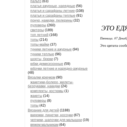
пальто
(63)
платья ажурные, нарядные
(56)
платья и сарафаны летние
(108)
платья и сарафаны теплые
(91)
пончо, накидки, пелерины
(32)
ЭТО ЕД
пуловеры
(260)
свитеры
(189)
топ летний
(168)
Пятница, 07 Декаб
топы
(214)
топы-майки
(37)
Это цитата соо
туники летние и ажурные
(94)
туники теплые
(96)
шорты, брюки
(7)
юбки демисезонные
(59)
юбочки летние и нарядно-ажурные
(48)
Вязалки крючком
(90)
жакетики-болеро, жилеты-
безрукавки, накидки
(24)
комплекты, костюмы
(1)
жакеты
(14)
пуловеры
(8)
топы
(42)
Вязание для детей
(1188)
варежки, пинетки, носочки
(67)
чепчики, шапочки для малышни
(19)
вяжем мальчикам
(64)