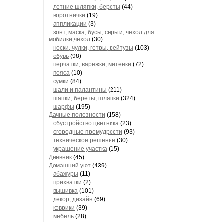
летние шляпки, береты
(44)
воротнички
(19)
аппликации
(3)
зонт, маска, бусы, серьги, чехол для
мобилки,чехол
(30)
носки, чулки, гетры, рейтузы
(103)
обувь
(98)
перчатки, варежки, митенки
(72)
пояса
(10)
сумки
(84)
шали и палантины
(211)
шапки, береты, шляпки
(324)
шарфы
(195)
Дачные полезности
(158)
обустройство цветника
(23)
огородные премудрости
(93)
техническое решение
(30)
украшение участка
(15)
Дневник
(45)
Домашний уют
(439)
абажуры
(11)
прихватки
(2)
вышивка
(101)
декор, дизайн
(69)
коврики
(39)
мебель
(28)