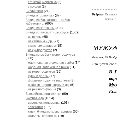
с тыквой, морковью
(3)
с грушей
(3)
Библиотека
(21)
Рубрики:
Вкусная е
Блюда в горшочках
(87)
Блюда из 
Блюда из баклажанов, грибов,
кабачков и ...
(600)
Блюда из картошки
(311)
Блюда из мяса, птицы, соусы
(1569)
из птицы
(65)
из свинины и др.
(21)
МУЖУЖ
с мясным фаршем
(15)
из субпродуктов
(2)
Блюда из рыбы и морепродуктов
Вторник, 03 Ноябр
(800)
маринованая и соленая рыбка
(34)
Это цитата соо
жареная, запеченная рыба
(31)
В Г
из морепродуктов
(25)
суши и роллы
(17)
кор
форшмак и другие паштеты
(8)
Муж
рыбные пироги, торты и др.
(5)
из рыбного фарша
(3)
Есл
В хозяйстве пригодится
(90)
Вкусная еда
(1054)
вареники, пельмени...
(103)
запеканки
(195)
каши, блюда из круп, гарниры
(60)
колбасы, сардельки
(19)