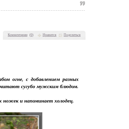
Комментарии
(
0
)
Нравится
Поделиться
бом огне, с добавлением разных
 считают сугубо мужским блюдом.
х ножек и напоминает холодец.