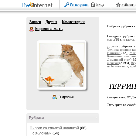
Регистрация
Вход
Рейтинги
Записи
Друзья
Комментарии
Выбрана рубрика
х
Королева-мать
Соседние рубрик
сыры
(69),
котлеты,
Другие рубрики в
Техника вязания к
Напитки
(243),
Мяг
Компьютерные лик
Домашний уют
(43
женские
(3193),
Вку
из баклажанов, гриб
ТЕРРИ
Воскресенье, 08 Де
В друзья
Это цитата соо
Рубрики
-
Пироги со сладкой начинкой
(68)
с яблоками
(64)