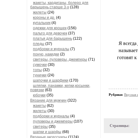
жакеты, кардиганы, болеро для
барышень старше 3-х
(128)
жилеты
(24)
короны и др.
(4)
купальник
(4)
одежки для крошек
(156)
пальто для девочек
(37)
платья для барышень
(122)
Я всегда
пледы
(37)
подборки и журналы
(7)
называет
пончо, накидки
(2)
готовят к
свитеры, пуловеры, джемперы
(71)
сумочки
(30)
топы
(32)
тунички
(24)
шапочки и шарфики
(170)
шляпки, панамки, кепки,косынки,
повязки
(63)
Рубрики:
Вкусная е
юбочки
(35)
Вязание для мужчин
(322)
жакеты
(62)
жилеты
(30)
подборки и журналы
(4)
пуловеры и джемперы
(107)
Страницы:
свитеры
(35)
шапки и шарфы
(68)
Вязаные аксессуары
(1124)