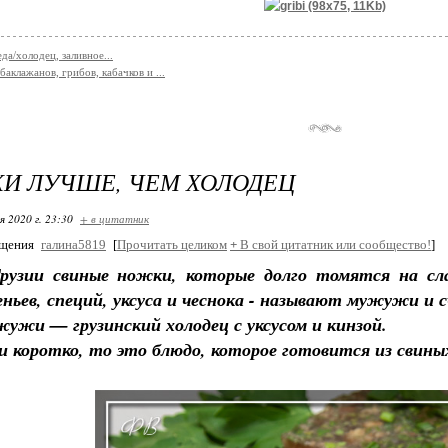
да/холодец, заливное...
баклажанов, грибов, кабачков и ...
И ЛУЧШЕ, ЧЕМ ХОЛОДЕЦ
я 2020 г. 23:30
+ в цитатник
бщения
галина5819
[
Прочитать целиком
+
В свой цитатник или сообщество!
]
рузии свиные ножки, которые долго томятся на сла
еньев, специй, уксуса и чеснока - называют мужужи и
ужи — грузинский холодец с уксусом и кинзой.
и коротко, то это блюдо, которое готовится из свины