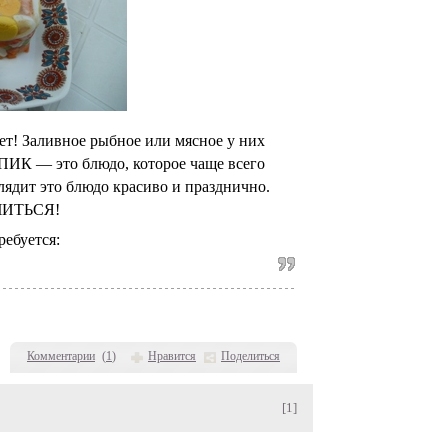
нет! Заливное рыбное или мясное у них
СПИК — это блюдо, которое чаще всего
лядит это блюдо красиво и празднично.
ЧИТЬСЯ!
ебуется:
Комментарии
(
1
)
Нравится
Поделиться
[1]