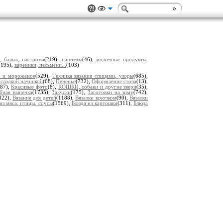
, балык, пастрома
(219),
паштеты
(46),
молочные продукты,
(195),
вареники, пельмени...
(103)
ы и мороженое
(529),
Техника вязания спицами, узоры
(685),
 сладкой начинкой
(68),
Печенье
(732),
Оформление стола
(13),
(87),
Красивые фото
(8),
КОШКИ, собаки и другие звери
(35),
ебная выпечка
(1735),
Закуски
(175),
Заготовки на зиму
(742),
322),
Вязание для детей
(1188),
Вязалки крючком
(90),
Вязалки
из мяса, птицы, соусы
(1569),
Блюда из картошки
(311),
Блюда