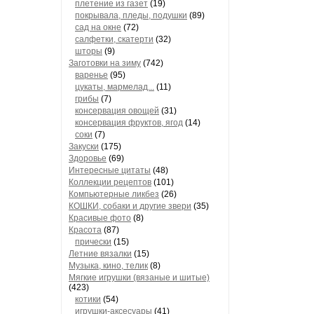
плетение из газет
(19)
покрывала, пледы, подушки
(89)
сад на окне
(72)
салфетки, скатерти
(32)
шторы
(9)
Заготовки на зиму
(742)
варенье
(95)
цукаты, мармелад...
(11)
грибы
(7)
консервация овощей
(31)
консервация фруктов, ягод
(14)
соки
(7)
Закуски
(175)
Здоровье
(69)
Интересные цитаты
(48)
Коллекции рецептов
(101)
Компьютерные ликбез
(26)
КОШКИ, собаки и другие звери
(35)
Красивые фото
(8)
Красота
(87)
прически
(15)
Летние вязалки
(15)
Музыка, кино, телик
(8)
Мягкие игрушки (вязаные и шитые)
(423)
котики
(54)
игрушки-аксесуары
(41)