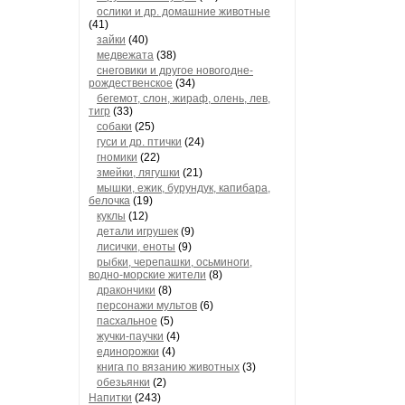
ослики и др. домашние животные
(41)
зайки
(40)
медвежата
(38)
снеговики и другое новогодне-
рождественское
(34)
бегемот, слон, жираф, олень, лев,
тигр
(33)
собаки
(25)
гуси и др. птички
(24)
гномики
(22)
змейки, лягушки
(21)
мышки, ежик, бурундук, капибара,
белочка
(19)
куклы
(12)
детали игрушек
(9)
лисички, еноты
(9)
рыбки, черепашки, осьминоги,
водно-морские жители
(8)
дракончики
(8)
персонажи мультов
(6)
пасхальное
(5)
жучки-паучки
(4)
единорожки
(4)
книга по вязанию животных
(3)
обезьянки
(2)
Напитки
(243)