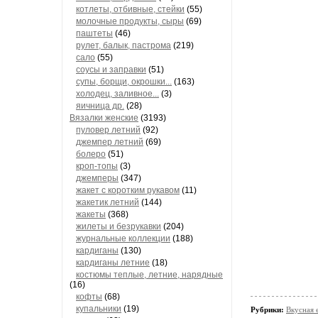
котлеты, отбивные, стейки
(55)
молочные продукты, сыры
(69)
паштеты
(46)
рулет, балык, пастрома
(219)
сало
(55)
соусы и заправки
(51)
супы, борщи, окрошки...
(163)
холодец, заливное...
(3)
яичница др.
(28)
Вязалки женские
(3193)
пуловер летний
(92)
джемпер летний
(69)
болеро
(51)
кроп-топы
(3)
джемперы
(347)
жакет с коротким рукавом
(11)
жакетик летний
(144)
жакеты
(368)
жилеты и безрукавки
(204)
журнальные коллекции
(188)
кардиганы
(130)
кардиганы летние
(18)
костюмы теплые, летние, нарядные
(16)
кофты
(68)
купальники
(19)
Рубрики:
Вкусная е