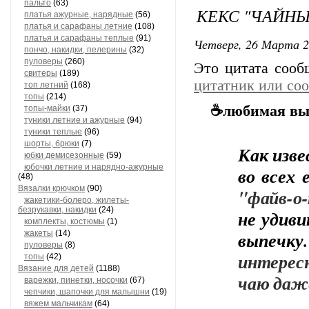
пальто
(63)
КЕКС "ЧАЙНЫ
платья ажурные, нарядные
(56)
платья и сарафаны летние
(108)
платья и сарафаны теплые
(91)
Четверг, 26 Марта 2
пончо, накидки, пелерины
(32)
пуловеры
(260)
Это цитата соо
свитеры
(189)
цитатник или со
топ летний
(168)
топы
(214)
☕любимая вып
топы-майки
(37)
туники летние и ажурные
(94)
туники теплые
(96)
шорты, брюки
(7)
Как изве
юбки демисезонные
(59)
юбочки летние и нарядно-ажурные
во всех 
(48)
Вязалки крючком
(90)
"файв-о
жакетики-болеро, жилеты-
безрукавки, накидки
(24)
не удиви
комплекты, костюмы
(1)
выпечку.
жакеты
(14)
пуловеры
(8)
интересн
топы
(42)
Вязание для детей
(1188)
чаю даже
варежки, пинетки, носочки
(67)
чепчики, шапочки для малышни
(19)
вяжем мальчикам
(64)