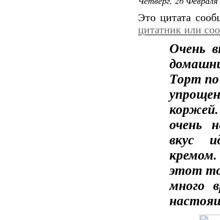
Четверг, 26 Февраля 
Это цитата соо
цитатник или со
Очень в
домашн
Торт по
упроще
коржей.
очень 
вкус и
кремом
этот тор
много в
настоящ