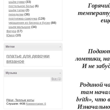
шьём сумки
(33)
Горячи
постельное белье
(6)
температур
шьём тапки
(2)
переделки
(36)
еще
портняжка-самоучка
(128)
украшения из бисера и бусин
(88)
шьем малышне
(34)
Фигура
(17)
Юмор
(10)
Метки
-
Подают 
платье для девочки
ломтики, на
вязаное
И не забу
Музыка
-
Все (1)
Родиной ч
там начал
brith», что
Flёur- Теплые коты
Изначально
Слушали: 4436
Комментарии: 6