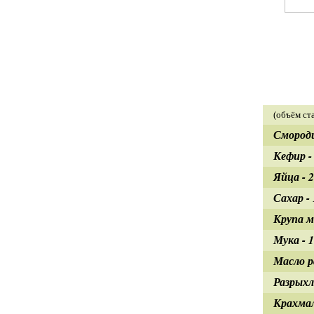
(объём ста
Смороди
Кефир -
Яйца - 
Сахар - 
Крупа м
Мука - 1
Масло р
Разрыхл
Крахмал