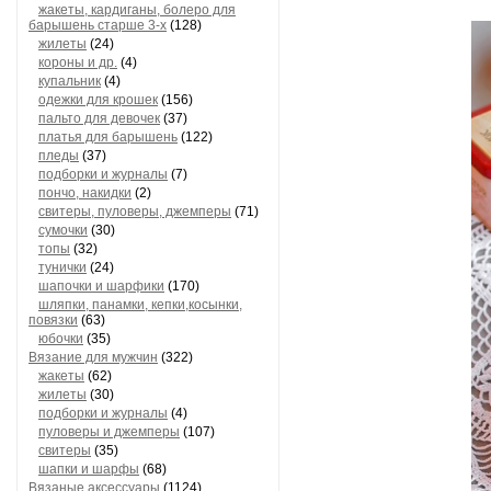
жакеты, кардиганы, болеро для
барышень старше 3-х
(128)
жилеты
(24)
короны и др.
(4)
купальник
(4)
одежки для крошек
(156)
пальто для девочек
(37)
платья для барышень
(122)
пледы
(37)
подборки и журналы
(7)
пончо, накидки
(2)
свитеры, пуловеры, джемперы
(71)
сумочки
(30)
топы
(32)
тунички
(24)
шапочки и шарфики
(170)
шляпки, панамки, кепки,косынки,
повязки
(63)
юбочки
(35)
Вязание для мужчин
(322)
жакеты
(62)
жилеты
(30)
подборки и журналы
(4)
пуловеры и джемперы
(107)
свитеры
(35)
шапки и шарфы
(68)
Вязаные аксессуары
(1124)