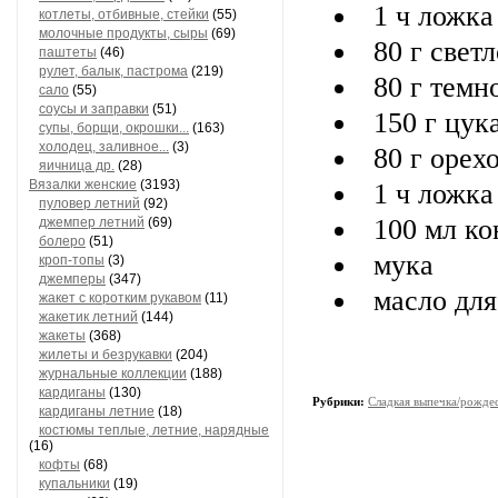
1 ч ложка
котлеты, отбивные, стейки
(55)
молочные продукты, сыры
(69)
80 г свет
паштеты
(46)
рулет, балык, пастрома
(219)
80 г темн
сало
(55)
соусы и заправки
(51)
150 г цук
супы, борщи, окрошки...
(163)
холодец, заливное...
(3)
80 г орехо
яичница др.
(28)
Вязалки женские
(3193)
1 ч ложка
пуловер летний
(92)
100 мл ко
джемпер летний
(69)
болеро
(51)
мука
кроп-топы
(3)
джемперы
(347)
масло для
жакет с коротким рукавом
(11)
жакетик летний
(144)
жакеты
(368)
жилеты и безрукавки
(204)
журнальные коллекции
(188)
кардиганы
(130)
Рубрики:
Сладкая выпечка/рождес
кардиганы летние
(18)
костюмы теплые, летние, нарядные
(16)
кофты
(68)
купальники
(19)