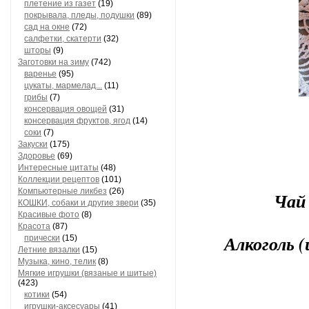
плетение из газет
(19)
покрывала, пледы, подушки
(89)
сад на окне
(72)
салфетки, скатерти
(32)
шторы
(9)
Заготовки на зиму
(742)
варенье
(95)
цукаты, мармелад...
(11)
грибы
(7)
консервация овощей
(31)
консервация фруктов, ягод
(14)
соки
(7)
Закуски
(175)
Здоровье
(69)
Интересные цитаты
(48)
Коллекции рецептов
(101)
Компьютерные ликбез
(26)
Чай 
КОШКИ, собаки и другие звери
(35)
Красивые фото
(8)
Красота
(87)
Алкоголь 
прически
(15)
Летние вязалки
(15)
Музыка, кино, телик
(8)
Мягкие игрушки (вязаные и шитые)
(423)
котики
(54)
игрушки-аксесуары
(41)