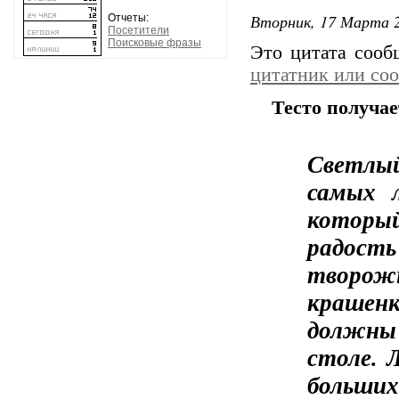
Вторник, 17 Марта 2
Отчеты:
Посетители
Поисковые фразы
Это цитата соо
цитатник или со
Тесто получа
Светлый
самых 
которы
радост
творож
крашен
должны
столе. 
больши