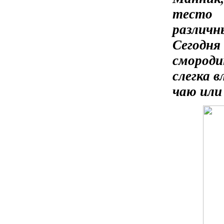
тесто 
различ
Сегод
смороди
слегка 
чаю или