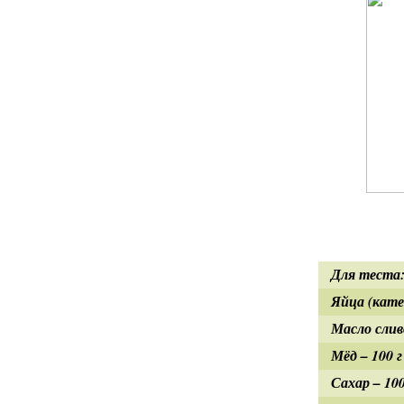
Для теста
Яйца (кате
Масло слив
Мёд – 100 г
Сахар – 10