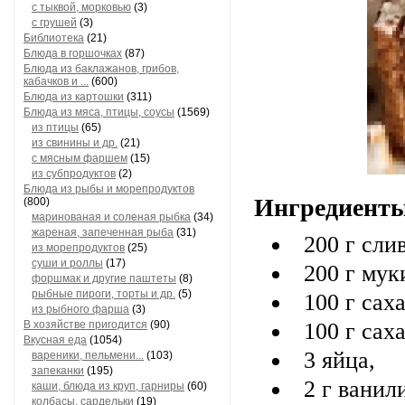
с тыквой, морковью
(3)
с грушей
(3)
Библиотека
(21)
Блюда в горшочках
(87)
Блюда из баклажанов, грибов,
кабачков и ...
(600)
Блюда из картошки
(311)
Блюда из мяса, птицы, соусы
(1569)
из птицы
(65)
из свинины и др.
(21)
с мясным фаршем
(15)
из субпродуктов
(2)
Блюда из рыбы и морепродуктов
Ингредиенты
(800)
маринованая и соленая рыбка
(34)
жареная, запеченная рыба
(31)
200 г сли
из морепродуктов
(25)
суши и роллы
(17)
200 г мук
форшмак и другие паштеты
(8)
рыбные пироги, торты и др.
(5)
100 г сах
из рыбного фарша
(3)
100 г саха
В хозяйстве пригодится
(90)
Вкусная еда
(1054)
3 яйца,
вареники, пельмени...
(103)
запеканки
(195)
2 г ванил
каши, блюда из круп, гарниры
(60)
колбасы, сардельки
(19)