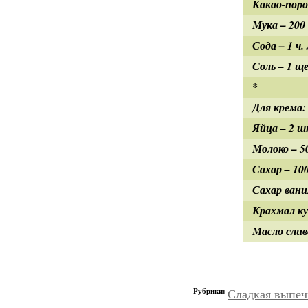
Какао-порош
Мука – 200
Сода – 1 ч.
Соль – 1 щ
*
Для крема:
Яйца – 2 ш
Молоко – 5
Сахар – 100
Сахар ванил
Крахмал ку
Масло слив
Рубрики:
Сладкая выпеч