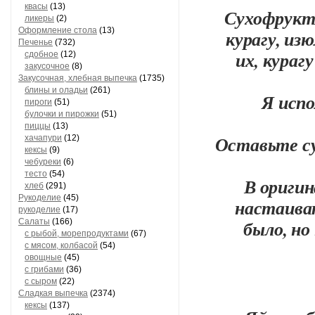
квасы
(13)
Сухофрукт
ликеры
(2)
Оформление стола
(13)
курагу, из
Печенье
(732)
их, кураг
сдобное
(12)
закусочное
(8)
Закусочная, хлебная выпечка
(1735)
блины и оладьи
(261)
Я испо
пироги
(51)
булочки и пирожки
(51)
пиццы
(13)
Оставьте су
хачапури
(12)
кексы
(9)
чебуреки
(6)
тесто
(54)
В ориги
хлеб
(291)
Рукоделие
(45)
настаиват
рукоделие
(17)
было, но
Салаты
(166)
с рыбой, морепродуктами
(67)
с мясом, колбасой
(54)
овощные
(45)
с грибами
(36)
с сыром
(22)
Сладкая выпечка
(2374)
кексы
(137)