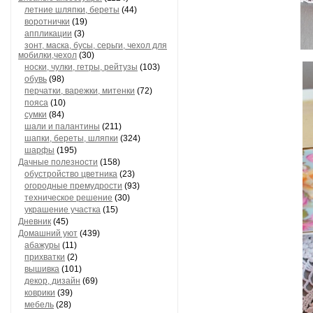
летние шляпки, береты
(44)
воротнички
(19)
аппликации
(3)
зонт, маска, бусы, серьги, чехол для
мобилки,чехол
(30)
носки, чулки, гетры, рейтузы
(103)
обувь
(98)
перчатки, варежки, митенки
(72)
пояса
(10)
сумки
(84)
шали и палантины
(211)
шапки, береты, шляпки
(324)
шарфы
(195)
Дачные полезности
(158)
обустройство цветника
(23)
огородные премудрости
(93)
техническое решение
(30)
украшение участка
(15)
Дневник
(45)
Домашний уют
(439)
абажуры
(11)
прихватки
(2)
вышивка
(101)
декор, дизайн
(69)
коврики
(39)
мебель
(28)