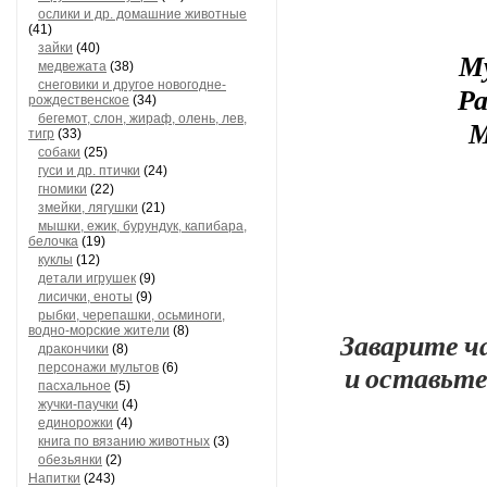
ослики и др. домашние животные
(41)
зайки
(40)
Му
медвежата
(38)
снеговики и другое новогодне-
Ра
рождественское
(34)
бегемот, слон, жираф, олень, лев,
М
тигр
(33)
собаки
(25)
гуси и др. птички
(24)
гномики
(22)
змейки, лягушки
(21)
мышки, ежик, бурундук, капибара,
белочка
(19)
куклы
(12)
детали игрушек
(9)
лисички, еноты
(9)
рыбки, черепашки, осьминоги,
водно-морские жители
(8)
Заварите ч
дракончики
(8)
и оставьт
персонажи мультов
(6)
пасхальное
(5)
жучки-паучки
(4)
единорожки
(4)
книга по вязанию животных
(3)
обезьянки
(2)
Напитки
(243)