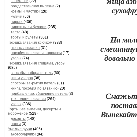
Яйца взб
запеканки
(22)
рождественская выпечка
(2)
сухофр
кремы и мастики
(28)
куличи
(56)
пироги
(436)
пирожные и булочки
(235)
тесто
(48)
На мал
торты и рулеты
(301)
Техника вязания крючком
(383)
смешанную
нюансы вязания
(31)
пособия по вязанию крючком
(17)
довольно
узоры
(74)
Техника вязания спицами, узоры
(685)
способы набора петель
(60)
книги узоров
(38)
способы закрытия петель
(31)
книги, пособия по вязанию
(20)
Смажьте
прибавление, убавление петель
(3)
технология вязания
(264)
поставь
узоры
(336)
Торты без выпечки, десерты и
Выпекайте
мороженое
(529)
десерты
(148)
пасхи
(3)
Умелые ручки
(405)
аксессуарчики
(94)