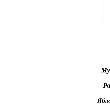
Му
Ра
Ябл