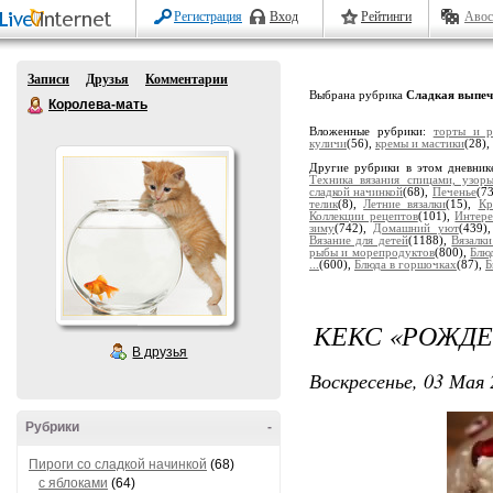
Регистрация
Вход
Рейтинги
Авос
Записи
Друзья
Комментарии
Выбрана рубрика
Сладкая выпеч
Королева-мать
Вложенные рубрики:
торты и р
куличи
(56),
кремы и мастики
(28),
Другие рубрики в этом дневник
Техника вязания спицами, узор
сладкой начинкой
(68),
Печенье
(7
телик
(8),
Летние вязалки
(15),
Кр
Коллекции рецептов
(101),
Интере
зиму
(742),
Домашний уют
(439)
Вязание для детей
(1188),
Вязалк
рыбы и морепродуктов
(800),
Блю
...
(600),
Блюда в горшочках
(87),
Б
КЕКС «РОЖДЕ
В друзья
Воскресенье, 03 Мая 
Рубрики
-
Пироги со сладкой начинкой
(68)
с яблоками
(64)