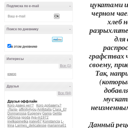
цукатами и
Подписка по e-mail
-
черном чае
хлеб 
разрыхлите
Поиск по дневнику
-
для
распрос
в этом дневнике
графствах 
Интересы
-
своему, при
Все (1)
Так, напр
юмор
(которы
Друзья
-
добавл
Все (94)
мускатн
Друзья оффлайн
неизменным
Кого давно нет?
Кого добавить?
-Лала-
affinity4you
Amfidalla
Clara_Ef
Donnarossa
Eugeney
Gania
Gelita
Gl0riosa
igoda
ilya-m1972
Данный рец
inetkapinetka
iralev67
Konstancia
L-
Irina
Larmes_delicatesse
marianna61