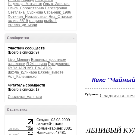
Надежда_Матченко
Ольга_Занятая
Ольга_Сорокотягина
Персефонаа
Светлана_Сурикова
Странник_1986
Фотиния_Неизвестная
Яна_Стрижак
галина5819
к_арина
рыбка4
стелла_ди_мари
Сообщества
-
Участник сообществ
(Всего в списке: 9)
Live_Memory
Вышивка_крестиком
вязалочки
Я-Женщина
Рукоделочки
КУЛИНАРНАЯ_ПАЛИТРА
Школа_кулинара
Вяжем_вместе
Арт_Калейдоскоп
Кекс "Чайный
Читатель сообществ
(Всего в списке: 1)
Рубрики:
Сладкая выпеч
Ссылочки_малятам
Статистика
-
Создан: 03.08.2009
Записей: 19482
ЛЕНИВЫЙ КУЛ
Комментариев: 3081
Написано: 48481