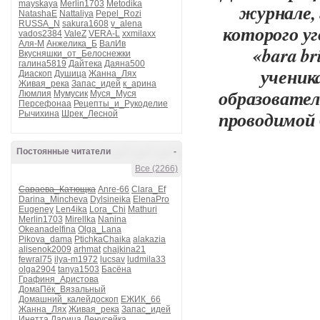
mayskaya
Merlin1703
Metodika
журнале,
NatashaE
Nattaliya
Pepel_Rozi
RUSSA_N
sakura1608
v_alena
которого у
vados2384
ValeZ
VERA-L
xxmilaxx
Аля-М
Анжелика_Б
ВалИв
«bara br
Вкусняшки_от_Белоснежки
галина5819
Дайтека
Даяна500
ученик
Диаскоп
Душица
Жанна_Лях
Живая_река
Запас_идей
к_арина
образовател
Люмлия
Мумусик
Муся_Муся
Персефонаа
Рецепты_и_Рукоделие
проводимой 
Рычихина
Шрек_Лесной
Постоянные читатели
-
Все (2266)
Сараева_Катющка
Anre-66
Clara_Ef
Darina_Mincheva
Dylsineika
ElenaPro
Eugeney
Len4ika
Lora_Chi
Mathuri
Merlin1703
Mirellka
Nanina
Okeanadelfina
Olga_Lana
Pikova_dama
PtichkaChaika
alakazia
alisenok2009
arhmat
chajkina21
fewral75
ilya-m1972
lucsav
ludmila33
olga2904
tanya1503
Басёна
Графиня_Аристова
ДомаПёк_Вязальный
Домашний_калейдоскоп
ЕЖИК_66
Жанна_Лях
Живая_река
Запас_идей
Инетта
Ларица
Ленусейка