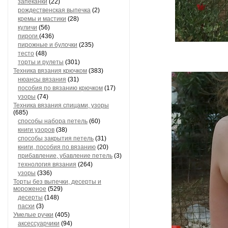
запеканки
(22)
рождественская выпечка
(2)
кремы и мастики
(28)
куличи
(56)
пироги
(436)
пирожные и булочки
(235)
тесто
(48)
торты и рулеты
(301)
Техника вязания крючком
(383)
нюансы вязания
(31)
пособия по вязанию крючком
(17)
узоры
(74)
Техника вязания спицами, узоры
(685)
способы набора петель
(60)
книги узоров
(38)
способы закрытия петель
(31)
книги, пособия по вязанию
(20)
прибавление, убавление петель
(3)
технология вязания
(264)
узоры
(336)
Торты без выпечки, десерты и
мороженое
(529)
десерты
(148)
пасхи
(3)
Умелые ручки
(405)
аксессуарчики
(94)