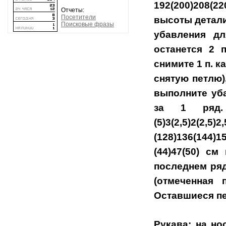
192(200)208(
Отчеты:
Посетители
высоты детали
Поисковые фразы
убавления дл
останется 2 п
снимите 1 п. к
снятую петлю)
выполните уба
за 1 ряд.
(5)3(2,5)2(
(128)136(144)1
(44)47(50) с
последнем ряд
(отмеченная 
Оставшиеся пе
Рукава: на н