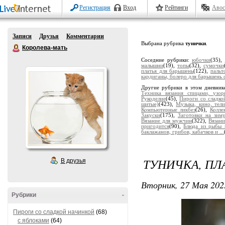
Регистрация
Вход
Рейтинги
Авос
Записи
Друзья
Комментарии
Выбрана рубрика
тунички
.
Королева-мать
Соседние рубрики:
юбочки
(35),
малышни
(19),
топы
(32),
сумочки
платья для барышень
(122),
пальт
кардиганы, болеро для барышень 
Другие рубрики в этом дневник
Техника вязания спицами, узор
Рукоделие
(45),
Пироги со сладко
шитые)
(423),
Музыка, кино, тели
Компьютерные ликбез
(26),
Колле
Закуски
(175),
Заготовки на зим
Вязание для мужчин
(322),
Вязани
пригодится
(90),
Блюда из рыбы 
баклажанов, грибов, кабачков и ...
ТУНИЧКА, ПЛ
В друзья
Вторник, 27 Мая 202
Рубрики
-
Пироги со сладкой начинкой
(68)
с яблоками
(64)