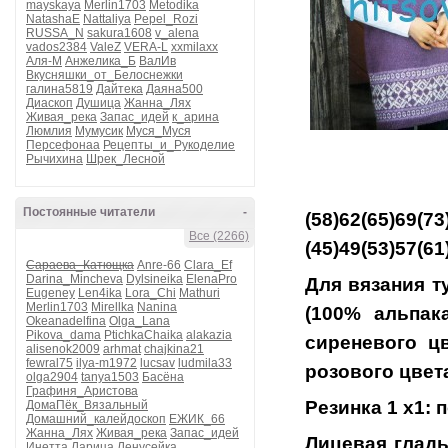
mayskaya
Merlin1703
Metodika
NatashaE
Nattaliya
Pepel_Rozi
RUSSA_N
sakura1608
v_alena
vados2384
ValeZ
VERA-L
xxmilaxx
Аля-М
Анжелика_Б
ВалИв
Вкусняшки_от_Белоснежки
галина5819
Дайтека
Даяна500
Диаскоп
Душица
Жанна_Лях
Живая_река
Запас_идей
к_арина
Люмлия
Мумусик
Муся_Муся
Персефонаа
Рецепты_и_Рукоделие
Рычихина
Шрек_Лесной
Постоянные читатели
-
(58)62(65
Все (2266)
(45)49(53)57(61
Сараева_Катющка
Anre-66
Clara_Ef
Darina_Mincheva
Dylsineika
ElenaPro
Для вязания т
Eugeney
Len4ika
Lora_Chi
Mathuri
Merlin1703
Mirellka
Nanina
(100% альпака,
Okeanadelfina
Olga_Lana
Pikova_dama
PtichkaChaika
alakazia
сиреневого цве
alisenok2009
arhmat
chajkina21
fewral75
ilya-m1972
lucsav
ludmila33
розового цвет
olga2904
tanya1503
Басёна
Графиня_Аристова
Резинка 1 х1: п
ДомаПёк_Вязальный
Домашний_калейдоскоп
ЕЖИК_66
Жанна_Лях
Живая_река
Запас_идей
Лицевая гладь
Инетта
Ларица
Ленусейка