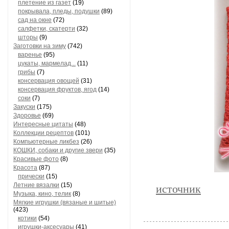
плетение из газет
(19)
покрывала, пледы, подушки
(89)
сад на окне
(72)
салфетки, скатерти
(32)
шторы
(9)
Заготовки на зиму
(742)
варенье
(95)
цукаты, мармелад...
(11)
грибы
(7)
консервация овощей
(31)
консервация фруктов, ягод
(14)
соки
(7)
Закуски
(175)
Здоровье
(69)
Интересные цитаты
(48)
Коллекции рецептов
(101)
Компьютерные ликбез
(26)
КОШКИ, собаки и другие звери
(35)
Красивые фото
(8)
Красота
(87)
прически
(15)
Летние вязалки
(15)
источник
Музыка, кино, телик
(8)
Мягкие игрушки (вязаные и шитые)
(423)
котики
(54)
игрушки-аксесуары
(41)