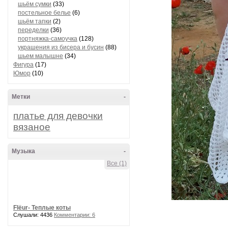
шьём сумки
(33)
постельное белье
(6)
шьём тапки
(2)
переделки
(36)
портняжка-самоучка
(128)
украшения из бисера и бусин
(88)
шьем малышне
(34)
Фигура
(17)
Юмор
(10)
Метки
-
платье для девочки
вязаное
Музыка
-
Все (1)
Flёur- Теплые коты
Слушали: 4436
Комментарии: 6