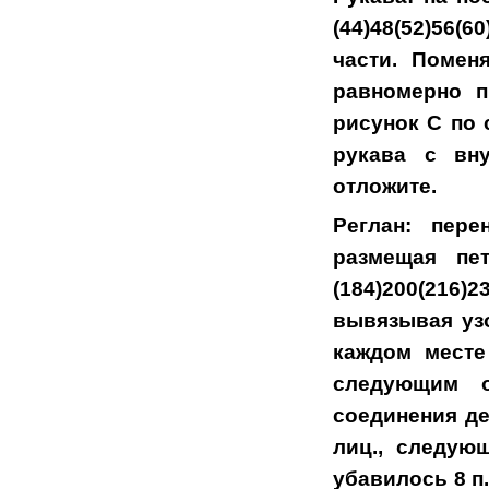
(44)48(52)56(6
части. Помен
равномерно п
рисунок С по 
рукава с вну
отложите.
Реглан: пер
размещая пе
(184)200(216)
вывязывая узо
каждом месте
следующим о
соединения дет
лиц., следую
убавилось 8 п.