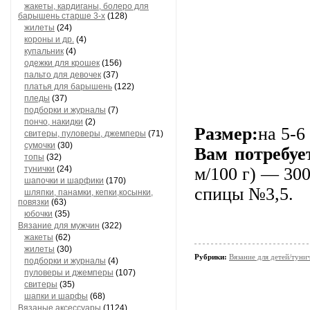
жакеты, кардиганы, болеро для
барышень старше 3-х
(128)
жилеты
(24)
короны и др.
(4)
купальник
(4)
одежки для крошек
(156)
пальто для девочек
(37)
платья для барышень
(122)
пледы
(37)
подборки и журналы
(7)
пончо, накидки
(2)
Размер:
на 5-6
свитеры, пуловеры, джемперы
(71)
сумочки
(30)
Вам потребуе
топы
(32)
тунички
(24)
м/100 г) — 300
шапочки и шарфики
(170)
спицы №3,5.
шляпки, панамки, кепки,косынки,
повязки
(63)
юбочки
(35)
Вязание для мужчин
(322)
жакеты
(62)
жилеты
(30)
Рубрики:
Вязание для детей/туни
подборки и журналы
(4)
пуловеры и джемперы
(107)
свитеры
(35)
шапки и шарфы
(68)
Вязаные аксессуары
(1124)