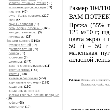
котлеты, отбивные, стейки
(55)
Размер 104/110
молочные продукты, сыры
(69)
паштеты
(46)
ВАМ ПОТРЕ
рулет, балык, пастрома
(219)
сало
(55)
Пряжа (55% ш
соусы и заправки
(51)
супы, борщи, окрошки...
(163)
125 м/50 г; щ
холодец, заливное...
(3)
яичница др.
(28)
цвета экрю и 
Вязалки женские
(3193)
50 г) – 50 г
пуловер летний
(92)
джемпер летний
(69)
маленькая пу
болеро
(51)
кроп-топы
(3)
атласной лент
джемперы
(347)
жакет с коротким рукавом
(11)
жакетик летний
(144)
жакеты
(368)
жилеты и безрукавки
(204)
Рубрики:
Вязание для детей/плат
журнальные коллекции
(188)
Вязание для детей/туни
кардиганы
(130)
кардиганы летние
(18)
костюмы теплые, летние, нарядные
(16)
кофты
(68)
купальники
(19)