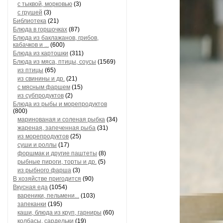
с тыквой, морковью
(3)
с грушей
(3)
Библиотека
(21)
Блюда в горшочках
(87)
Блюда из баклажанов, грибов,
кабачков и ...
(600)
Блюда из картошки
(311)
Блюда из мяса, птицы, соусы
(1569)
из птицы
(65)
из свинины и др.
(21)
с мясным фаршем
(15)
из субпродуктов
(2)
Блюда из рыбы и морепродуктов
(800)
маринованая и соленая рыбка
(34)
жареная, запеченная рыба
(31)
из морепродуктов
(25)
суши и роллы
(17)
форшмак и другие паштеты
(8)
рыбные пироги, торты и др.
(5)
из рыбного фарша
(3)
В хозяйстве пригодится
(90)
Вкусная еда
(1054)
вареники, пельмени...
(103)
запеканки
(195)
каши, блюда из круп, гарниры
(60)
колбасы, сардельки
(19)