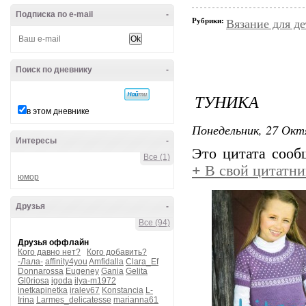
Подписка по e-mail
-
Рубрики:
Вязание для д
Поиск по дневнику
-
ТУНИКА
в этом дневнике
Понедельник, 27 Окт
Интересы
-
Это цитата соо
Все (1)
+
В свой цитатни
юмор
Друзья
-
Все (94)
Друзья оффлайн
Кого давно нет?
Кого добавить?
-Лала-
affinity4you
Amfidalla
Clara_Ef
Donnarossa
Eugeney
Gania
Gelita
Gl0riosa
igoda
ilya-m1972
inetkapinetka
iralev67
Konstancia
L-
Irina
Larmes_delicatesse
marianna61