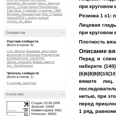
Надежда_Матченко
Ольга_Занятая
при круговом в
Ольга_Сорокотягина
Персефонаа
Светлана_Сурикова
Странник_1986
Фотиния_Неизвестная
Яна_Стрижак
Резинка 1 х1: п
галина5819
к_арина
рыбка4
стелла_ди_мари
Лицевая гладь
при круговом в
Сообщества
-
Плотность вяза
Участник сообществ
(Всего в списке: 9)
Описание вя
Live_Memory
Вышивка_крестиком
вязалочки
Я-Женщина
Рукоделочки
Перед и спин
КУЛИНАРНАЯ_ПАЛИТРА
Школа_кулинара
Вяжем_вместе
наберите (140)
Арт_Калейдоскоп
(6)6(8)8(8)10(
Читатель сообществ
(Всего в списке: 1)
вяжите лиц.
Ссылочки_малятам
последовател
Статистика
-
нитью, при это
перед пришлось
Создан: 03.08.2009
Записей: 19482
1 ряд, равноме
Комментариев: 3081
Написано: 48481