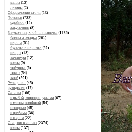
квасы
(13)
ликеры
(2)
Оформление стола
(13)
Печенье
(732)
сдобное
(12)
закусочное
(8)
Закусочная, хлебная выпечка
(1735)
блины и оладьи
(261)
пироги
(51)
булочки и пирожки
(51)
пиццы
(13)
хачапури
(12)
кексы
(9)
чебуреки
(6)
тесто
(54)
хлеб
(291)
Рукоделие
(45)
рукоделие
(17)
Салаты
(166)
с рыбой, морепродуктами
(67)
с мясом, колбасой
(54)
овощные
(45)
с грибами
(36)
с сыром
(22)
Сладкая выпечка
(2374)
кексы
(137)