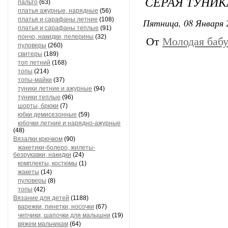
СЕРАЯ ТУНИК
пальто
(63)
платья ажурные, нарядные
(56)
платья и сарафаны летние
(108)
Пятница, 08 Января 
платья и сарафаны теплые
(91)
пончо, накидки, пелерины
(32)
От
Молодая бабу
пуловеры
(260)
свитеры
(189)
топ летний
(168)
топы
(214)
топы-майки
(37)
туники летние и ажурные
(94)
туники теплые
(96)
шорты, брюки
(7)
юбки демисезонные
(59)
юбочки летние и нарядно-ажурные
(48)
Вязалки крючком
(90)
жакетики-болеро, жилеты-
безрукавки, накидки
(24)
комплекты, костюмы
(1)
жакеты
(14)
пуловеры
(8)
топы
(42)
Вязание для детей
(1188)
варежки, пинетки, носочки
(67)
чепчики, шапочки для малышни
(19)
вяжем мальчикам
(64)