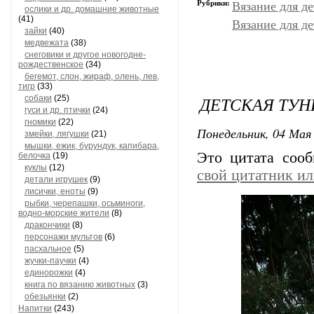
Рубрики:
Вязание для д
ослики и др. домашние животные
(41)
Вязание для д
зайки
(40)
медвежата
(38)
снеговики и другое новогодне-
рождественское
(34)
бегемот, слон, жираф, олень, лев,
тигр
(33)
ДЕТСКАЯ ТУН
собаки
(25)
гуси и др. птички
(24)
гномики
(22)
Понедельник, 04 Мая 
змейки, лягушки
(21)
мышки, ежик, бурундук, капибара,
Это цитата соо
белочка
(19)
куклы
(12)
свой цитатник и
детали игрушек
(9)
лисички, еноты
(9)
рыбки, черепашки, осьминоги,
водно-морские жители
(8)
дракончики
(8)
персонажи мультов
(6)
пасхальное
(5)
жучки-паучки
(4)
единорожки
(4)
книга по вязанию животных
(3)
обезьянки
(2)
Напитки
(243)