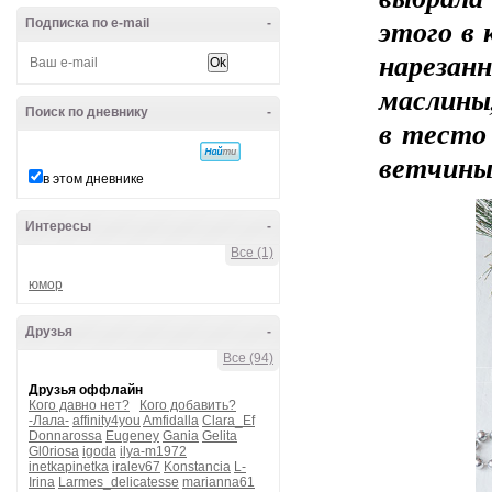
этого в
Подписка по e-mail
-
нарезан
маслины
Поиск по дневнику
-
в тесто
ветчины.
в этом дневнике
Интересы
-
Все (1)
юмор
Друзья
-
Все (94)
Друзья оффлайн
Кого давно нет?
Кого добавить?
-Лала-
affinity4you
Amfidalla
Clara_Ef
Donnarossa
Eugeney
Gania
Gelita
Gl0riosa
igoda
ilya-m1972
inetkapinetka
iralev67
Konstancia
L-
Irina
Larmes_delicatesse
marianna61