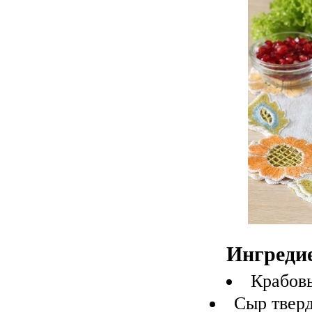
Ингреди
Крабов
Сыр твер