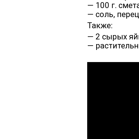
— 100 г. смет
— соль, пере
Также:
— 2 сырых яй
— растительн