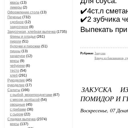
Для соуса:
квасы
(13)
ликеры
(2)
✔️4ст.л смета
Оформление стола
(13)
Печенье
(732)
✔️2 зубчика ч
сдобное
(12)
закусочное
(8)
Выпекать при
Закусочная, хлебная выпечка
(1735)
блины и оладьи
(261)
пироги
(51)
булочки и пирожки
(51)
пиццы
(13)
Рубрики:
Закуски
хачапури
(12)
Блюда из баклажанов, гр
кексы
(9)
чебуреки
(6)
тесто
(54)
хлеб
(291)
Рукоделие
(45)
рукоделие
(17)
ЗАКУСКА И
Салаты
(166)
с рыбой, морепродуктами
(67)
ПОМИДОР И Г
с мясом, колбасой
(54)
овощные
(45)
Воскресенье, 07 Дека
с грибами
(36)
с сыром
(22)
Сладкая выпечка
(2374)
кексы
(137)