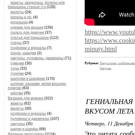
жакеты, кардиганы, болеро для
барышень старше 3-х
(128)
жилеты
(24)
короны и др.
(4)
купальник
(4)
одежки для крошек
(156)
https://www.you
пальто для девочек
(37)
платья для барышень
(122)
https://www.cookin
пледы
(37)
minuty.html
подборки и журналы
(7)
пончо, накидки
(2)
свитеры, пуловеры, джемперы
(71)
сумочки
(30)
Рубрики:
Закусочная, хлебная вы
топы
(32)
Закуски
тунички
(24)
шапочки и шарфики
(170)
шляпки, панамки, кепки,косынки,
повязки
(63)
юбочки
(35)
Вязание для мужчин
(322)
ГЕНИАЛЬНА
жакеты
(62)
ВКУСОМ ЛЕТА
жилеты
(30)
подборки и журналы
(4)
пуловеры и джемперы
(107)
Четверг, 11 Декабря 
свитеры
(35)
шапки и шарфы
(68)
Это цитата соо
Вязаные аксессуары
(1124)