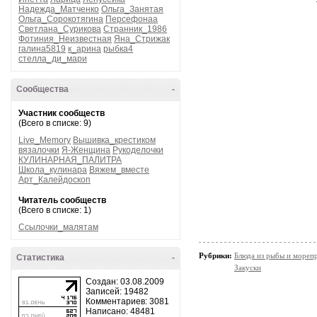
Надежда_Матченко
Ольга_Занятая
Ольга_Сорокотягина
Персефонаа
Светлана_Сурикова
Странник_1986
Фотиния_Неизвестная
Яна_Стрижак
галина5819
к_арина
рыбка4
стелла_ди_мари
Сообщества
-
Участник сообществ
(Всего в списке: 9)
Live_Memory
Вышивка_крестиком
вязалочки
Я-Женщина
Рукоделочки
КУЛИНАРНАЯ_ПАЛИТРА
Школа_кулинара
Вяжем_вместе
Арт_Калейдоскоп
Читатель сообществ
(Всего в списке: 1)
Ссылочки_малятам
Рубрики:
Блюда из рыбы и мореп
Статистика
-
Закуски
Создан: 03.08.2009
Записей: 19482
Комментариев: 3081
Написано: 48481