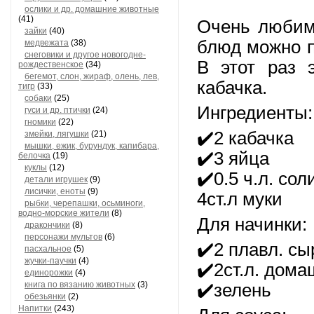
ослики и др. домашние животные
(41)
Очень любим 
зайки
(40)
блюд можно п
медвежата
(38)
снеговики и другое новогодне-
В этот раз 
рождественское
(34)
бегемот, слон, жираф, олень, лев,
кабачка.
тигр
(33)
собаки
(25)
Ингредиенты:
гуси и др. птички
(24)
гномики
(22)
✔️2 кабачка
змейки, лягушки
(21)
мышки, ежик, бурундук, капибара,
✔️3 яйца
белочка
(19)
куклы
(12)
✔️0.5 ч.л. сол
детали игрушек
(9)
лисички, еноты
(9)
4ст.л муки
рыбки, черепашки, осьминоги,
водно-морские жители
(8)
Для начинки:
дракончики
(8)
персонажи мультов
(6)
✔️2 плавл. сы
пасхальное
(5)
жучки-паучки
(4)
✔️2ст.л. дома
единорожки
(4)
книга по вязанию животных
(3)
✔️зелень
обезьянки
(2)
Напитки
(243)