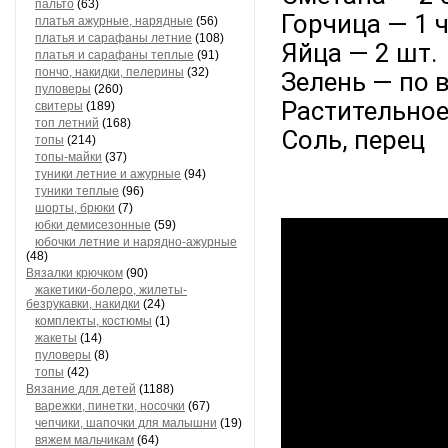
пальто
(63)
Горчица — 1 ч.
платья ажурные, нарядные
(56)
платья и сарафаны летние
(108)
Яйца — 2 шт.
платья и сарафаны теплые
(91)
пончо, накидки, пелерины
(32)
Зелень — по 
пуловеры
(260)
Растительное
свитеры
(189)
топ летний
(168)
Соль, перец
топы
(214)
топы-майки
(37)
туники летние и ажурные
(94)
туники теплые
(96)
шорты, брюки
(7)
юбки демисезонные
(59)
юбочки летние и нарядно-ажурные
(48)
Вязалки крючком
(90)
жакетики-болеро, жилеты-
безрукавки, накидки
(24)
комплекты, костюмы
(1)
жакеты
(14)
пуловеры
(8)
топы
(42)
Вязание для детей
(1188)
варежки, пинетки, носочки
(67)
чепчики, шапочки для малышни
(19)
вяжем мальчикам
(64)