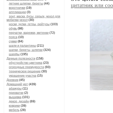
летние шляпки, береты
(44)
цитатник или со
воротнички
(19)
аппликации
(3)
зонт, маска, бусы, серьги, чехол для
мобилки,чехол
(30)
носки, чулки, гетры, рейтузы
(103)
обувь
(98)
перчатки, варежки, митенки
(72)
пояса
(10)
сумки
(84)
шали и палантины
(211)
шапки, береты, шляпки
(324)
шарфы
(195)
Дачные полезности
(158)
обустройство цветника
(23)
огородные премудрости
(93)
техническое решение
(30)
украшение участка
(15)
Дневник
(45)
Домашний уют
(439)
абажуры
(11)
прихватки
(2)
вышивка
(101)
декор, дизайн
(69)
коврики
(39)
мебель
(28)