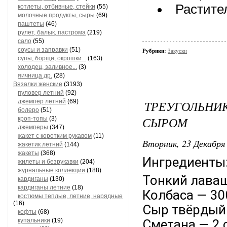
Растите
котлеты, отбивные, стейки
(55)
молочные продукты, сыры
(69)
паштеты
(46)
рулет, балык, пастрома
(219)
сало
(55)
соусы и заправки
(51)
Рубрики:
Закуски
супы, борщи, окрошки...
(163)
холодец, заливное...
(3)
яичница др.
(28)
Вязалки женские
(3193)
пуловер летний
(92)
джемпер летний
(69)
ТРЕУГОЛЬНИ
болеро
(51)
СЫРОМ
кроп-топы
(3)
джемперы
(347)
жакет с коротким рукавом
(11)
Вторник, 23 Декабря 
жакетик летний
(144)
жакеты
(368)
Ингредиенты
жилеты и безрукавки
(204)
журнальные коллекции
(188)
Тонкий лаваш
кардиганы
(130)
кардиганы летние
(18)
Колбаса — 300
костюмы теплые, летние, нарядные
(16)
Сыр твёрдый 
кофты
(68)
купальники
(19)
Сметана — 2 с