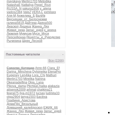
mayskaya
Merlin1703
Metodika
NatashaE
Nattaliya
Pepel_Rozi
RUSSA_N
sakura1608
v_alena
vados2384
ValeZ
VERA-L
xxmilaxx
Аля-М
Анжелика_Б
ВалИв
Вкусняшки_от_Белоснежки
галина5819
Дайтека
Даяна500
Диаскоп
Душица
Жанна_Лях
Живая_река
Запас_идей
к_арина
Люмлия
Мумусик
Муся_Муся
Персефонаа
Рецепты_и_Рукоделие
Рычихина
Шрек_Лесной
Постоянные читатели
-
Все (2266)
Сараева_Катющка
Anre-66
Clara_Ef
Darina_Mincheva
Dylsineika
ElenaPro
Eugeney
Len4ika
Lora_Chi
Mathuri
Merlin1703
Mirellka
Nanina
Okeanadelfina
Olga_Lana
Pikova_dama
PtichkaChaika
alakazia
alisenok2009
arhmat
chajkina21
fewral75
ilya-m1972
lucsav
ludmila33
olga2904
tanya1503
Басёна
Графиня_Аристова
ДомаПёк_Вязальный
Домашний_калейдоскоп
ЕЖИК_66
Жанна_Лях
Живая_река
Запас_идей
Инетта
Ларица
Ленусейка