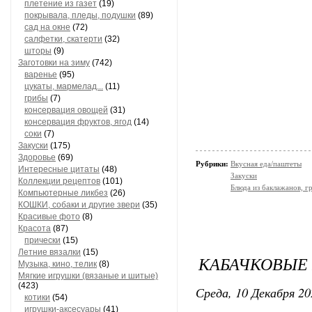
плетение из газет
(19)
покрывала, пледы, подушки
(89)
сад на окне
(72)
салфетки, скатерти
(32)
шторы
(9)
Заготовки на зиму
(742)
варенье
(95)
цукаты, мармелад...
(11)
грибы
(7)
консервация овощей
(31)
консервация фруктов, ягод
(14)
соки
(7)
Закуски
(175)
Здоровье
(69)
Рубрики:
Вкусная еда/паштеты
Интересные цитаты
(48)
Закуски
Коллекции рецептов
(101)
Блюда из баклажанов, гр
Компьютерные ликбез
(26)
КОШКИ, собаки и другие звери
(35)
Красивые фото
(8)
Красота
(87)
прически
(15)
Летние вязалки
(15)
КАБАЧКОВЫЕ
Музыка, кино, телик
(8)
Мягкие игрушки (вязаные и шитые)
(423)
Среда, 10 Декабря 20
котики
(54)
игрушки-аксесуары
(41)