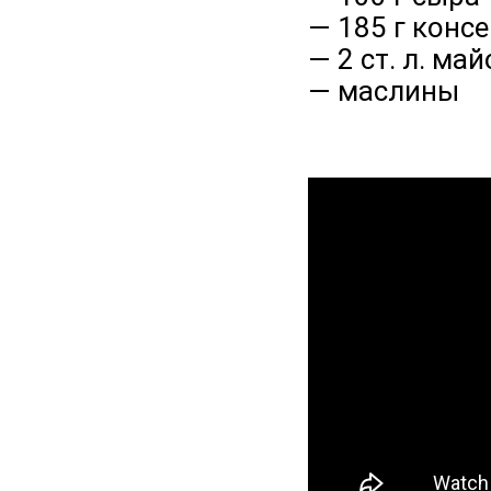
— 185 г конс
— 2 ст. л. ма
— маслины