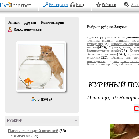
Регистрация
Вход
Рейтинги
Авос
Записи
Друзья
Комментарии
Выбрана рубрика
Закуски
.
Королева-мать
Другие рубрики в этом дневник
Техника вязания спицами, узор
Рукоделие
(45),
Пироги со сладко
шитые)
(423),
Музыка, кино, тели
Компьютерные ликбез
(26),
Колле
Заготовки на зиму
(742),
Домаш
мужчин
(322),
Вязание для дет
пригодится
(90),
Блюда из рыбы 
баклажанов, грибов, кабачков и ...
КУРИНЫЙ П
Пятница, 16 Января 
В друзья
С
Рубрики
-
Пироги со сладкой начинкой
(68)
с яблоками
(64)