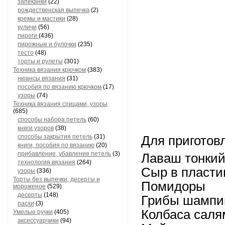
запеканки
(22)
рождественская выпечка
(2)
кремы и мастики
(28)
куличи
(56)
пироги
(436)
пирожные и булочки
(235)
тесто
(48)
торты и рулеты
(301)
Техника вязания крючком
(383)
нюансы вязания
(31)
пособия по вязанию крючком
(17)
узоры
(74)
Техника вязания спицами, узоры
(685)
способы набора петель
(60)
книги узоров
(38)
способы закрытия петель
(31)
Для приготов
книги, пособия по вязанию
(20)
прибавление, убавление петель
(3)
Лаваш тонкий
технология вязания
(264)
Сыр в пласти
узоры
(336)
Торты без выпечки, десерты и
Помидоры
мороженое
(529)
десерты
(148)
Грибы шампи
пасхи
(3)
Колбаса саля
Умелые ручки
(405)
аксессуарчики
(94)