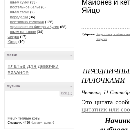
Майонез и кет
шьём сумки
(33)
постельное белье
(6)
Яйцо
шьём тапки
(2)
переделки
(36)
портняжка-самоучка
(128)
украшения из бисера и бусин
(88)
шьем малышне
(34)
Рубрики:
Закусочная, хлебная вы
Фигура
(17)
Закуски
Юмор
(10)
Метки
-
платье для девочки
ПРАЗДНИЧ
вязаное
ПАЛОЧКАМИ
Музыка
-
Четверг, 11 Сентябр
Все (1)
Это цитата соо
цитатник или со
Начинка
Flёur- Теплые коты
Слушали: 4436
Комментарии: 6
выбрала 