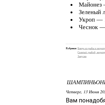
Майонез 
Зеленый 
Укроп — 
Чеснок —
Рубрики:
Блюда из рыбы и мореп
Салаты/с рыбой, мореп
Закуски
ШАМПИНЬОНЫ
Четверг, 13 Июня 20
Вам понадобя