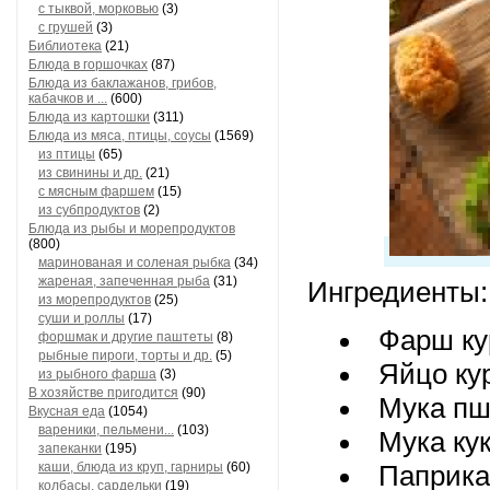
с тыквой, морковью
(3)
с грушей
(3)
Библиотека
(21)
Блюда в горшочках
(87)
Блюда из баклажанов, грибов,
кабачков и ...
(600)
Блюда из картошки
(311)
Блюда из мяса, птицы, соусы
(1569)
из птицы
(65)
из свинины и др.
(21)
с мясным фаршем
(15)
из субпродуктов
(2)
Блюда из рыбы и морепродуктов
(800)
маринованая и соленая рыбка
(34)
жареная, запеченная рыба
(31)
Ингредиенты:
из морепродуктов
(25)
суши и роллы
(17)
Фарш ку
форшмак и другие паштеты
(8)
рыбные пироги, торты и др.
(5)
Яйцо ку
из рыбного фарша
(3)
В хозяйстве пригодится
(90)
Мука пш
Вкусная еда
(1054)
вареники, пельмени...
(103)
Мука кук
запеканки
(195)
каши, блюда из круп, гарниры
(60)
Паприка,
колбасы, сардельки
(19)