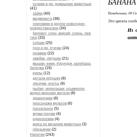
БАНАНА
ослики и др. домашние животные
(41)
Понедельник, 08 Се
зайки
(40)
медвежата
(38)
Это цитата соо
снеговики и другое новогодне-
рождественское
(34)
Из 
бегемот, слон, жираф, олень, лев,
инте
тигр
(33)
собаки
(25)
гуси и др. птички
(24)
гномики
(22)
змейки, лягушки
(21)
мышки, ежик, бурундук, капибара,
белочка
(19)
куклы
(12)
детали игрушек
(9)
лисички, еноты
(9)
рыбки, черепашки, осьминоги,
водно-морские жители
(8)
дракончики
(8)
персонажи мультов
(6)
пасхальное
(5)
жучки-паучки
(4)
единорожки
(4)
книга по вязанию животных
(3)
обезьянки
(2)
Напитки
(243)