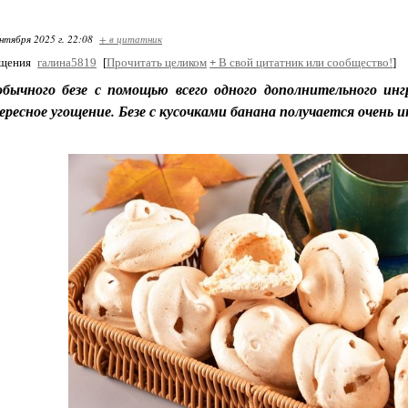
нтября 2025 г. 22:08
+ в цитатник
бщения
галина5819
[
Прочитать целиком
+
В свой цитатник или сообщество!
]
обычного безе с помощью всего одного дополнительного и
ресное угощение. Безе с кусочками банана получается очень 