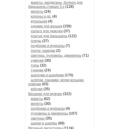
жакеты, кардиганы, болеро для
барышень старше 3-х
(128)
жилеты
(24)
короны и др.
(4)
купальник
(4)
одежки для крошек
(156)
пальто для девочек
(37)
платья для барышень
(122)
пледы
(37)
подборки и журналы
(7)
пончо, накидки
(2)
свитеры, пуловеры, джемперы
(71)
сумочки
(30)
топы
(32)
тунички
(24)
шапочки и шарфики
(170)
шляпки, панамки, кепки,косынки,
повязки
(63)
юбочки
(35)
Вязание для мужчин
(322)
жакеты
(62)
жилеты
(30)
подборки и журналы
(4)
пуловеры и джемперы
(107)
свитеры
(35)
шапки и шарфы
(68)
Вязаные аксессуары
(1124)