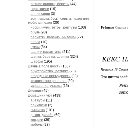
летние шляпки, береты
(44)
воротнички
(19)
аппликации
(3)
зонт, маска, бусы, серьги, чехол для
мобилки,чехол
(30)
носки, чулки, гетры, рейтузы
(103)
Рубрики:
Сладкая 
обувь
(98)
перчатки, варежки, митенки
(72)
пояса
(10)
сумки
(84)
шали и палантины
(211)
КЕКС-П
шапки, береты, шляпки
(324)
шарфы
(195)
Дачные полезности
(158)
Четверг, 18 Сентя
обустройство цветника
(23)
огородные премудрости
(93)
Это цитата соо
техническое решение
(30)
Рек
украшение участка
(15)
Дневник
(45)
гото
Домашний уют
(439)
абажуры
(11)
прихватки
(2)
вышивка
(101)
декор, дизайн
(69)
коврики
(39)
мебель
(28)