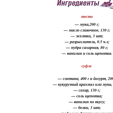
тесто
— мука,200 г;
— масло сливочное, 130 г;
— желтки, 3 шт;
— разрыхлитель, 0.5 ч.л;
— пудра сахарная, 80 г;
— ванилин и соль щепотка.
суфле
— сметана, 400 г и йогурт, 200
— кукурузный крахмал или мука, 
— сахар, 130 г;
— соль щепотка;
— ванилин по вкусу;
— белки, 3 шт;