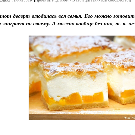
бщения
галина5819
[
Прочитать целиком
+
В свой цитатник или сообщество!
]
этот десерт влюбилась вся семья. Его можно готови
н заиграет по своему. А можно вообще без них, т. к. н