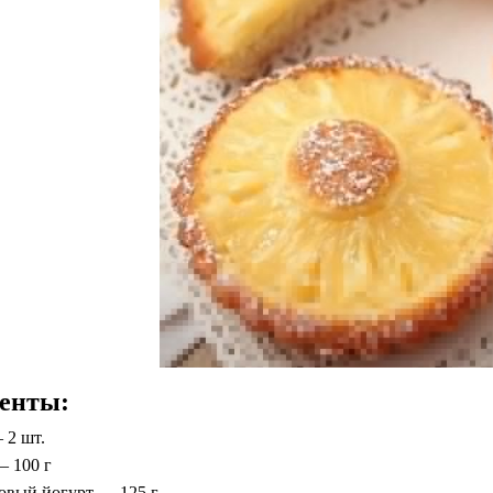
енты:
 2 шт.
— 100 г
овый йогурт — 125 г