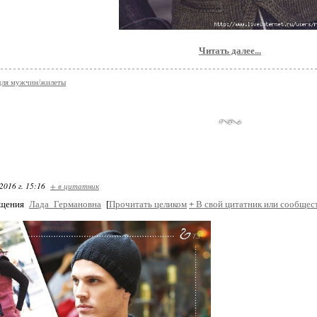
Читать далее...
для мужчин/жилеты
2016 г. 15:16
+ в цитатник
бщения
Лада_Германовна
[
Прочитать целиком
+
В свой цитатник или сообщес