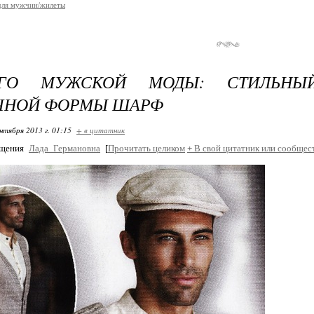
для мужчин/жилеты
ОГО МУЖСКОЙ МОДЫ: СТИЛЬН
ЧНОЙ ФОРМЫ ШАРФ
нтября 2013 г. 01:15
+ в цитатник
бщения
Лада_Германовна
[
Прочитать целиком
+
В свой цитатник или сообщес