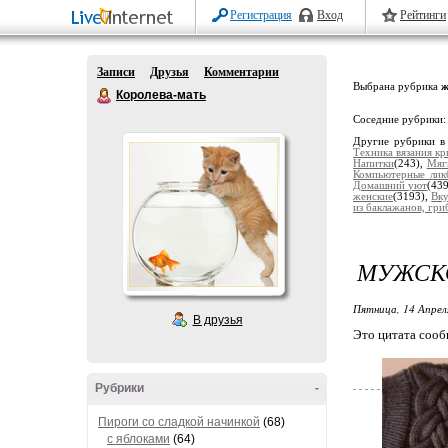
Регистрация
Вход
Рейтинги
Записи
Друзья
Комментарии
Выбрана рубрика
ж
Королева-мать
Соседние рубрики
Другие рубрики в
Техника вязания к
Напитки
(243),
Мяг
Компьютерные лик
Домашний уют
(43
женские
(3193),
Вку
из баклажанов, гриб
МУЖСК
Пятница, 14 Апрел
В друзья
Это цитата соо
Рубрики
-
Пироги со сладкой начинкой
(68)
с яблоками
(64)