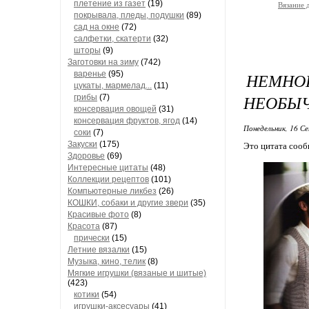
плетение из газет
(19)
Вязание 
покрывала, пледы, подушки
(89)
сад на окне
(72)
салфетки, скатерти
(32)
шторы
(9)
Заготовки на зиму
(742)
варенье
(95)
НЕМН
цукаты, мармелад...
(11)
НЕОБЫ
грибы
(7)
консервация овощей
(31)
консервация фруктов, ягод
(14)
Понедельник, 16 Се
соки
(7)
Закуски
(175)
Это цитата соо
Здоровье
(69)
Интересные цитаты
(48)
Коллекции рецептов
(101)
Компьютерные ликбез
(26)
КОШКИ, собаки и другие звери
(35)
Красивые фото
(8)
Красота
(87)
прически
(15)
Летние вязалки
(15)
Музыка, кино, телик
(8)
Мягкие игрушки (вязаные и шитые)
(423)
котики
(54)
игрушки-аксесуары
(41)