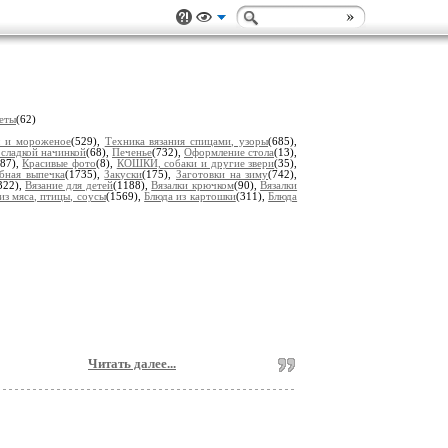
еты
(62)
ы и мороженое
(529),
Техника вязания спицами, узоры
(685),
 сладкой начинкой
(68),
Печенье
(732),
Оформление стола
(13),
(87),
Красивые фото
(8),
КОШКИ, собаки и другие звери
(35),
ебная выпечка
(1735),
Закуски
(175),
Заготовки на зиму
(742),
322),
Вязание для детей
(1188),
Вязалки крючком
(90),
Вязалки
из мяса, птицы, соусы
(1569),
Блюда из картошки
(311),
Блюда
Читать далее...