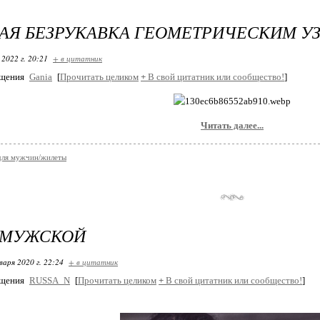
АЯ БЕЗРУКАВКА ГЕОМЕТРИЧЕСКИМ У
 2022 г. 20:21
+ в цитатник
бщения
Gania
[
Прочитать целиком
+
В свой цитатник или сообщество!
]
Читать далее...
для мужчин/жилеты
 МУЖСКОЙ
варя 2020 г. 22:24
+ в цитатник
бщения
RUSSA_N
[
Прочитать целиком
+
В свой цитатник или сообщество!
]