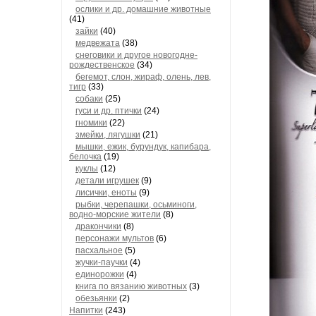
ослики и др. домашние животные
(41)
зайки
(40)
медвежата
(38)
снеговики и другое новогодне-
рождественское
(34)
бегемот, слон, жираф, олень, лев,
тигр
(33)
собаки
(25)
гуси и др. птички
(24)
гномики
(22)
змейки, лягушки
(21)
мышки, ежик, бурундук, капибара,
белочка
(19)
куклы
(12)
детали игрушек
(9)
лисички, еноты
(9)
рыбки, черепашки, осьминоги,
водно-морские жители
(8)
дракончики
(8)
персонажи мультов
(6)
пасхальное
(5)
жучки-паучки
(4)
единорожки
(4)
книга по вязанию животных
(3)
обезьянки
(2)
Напитки
(243)