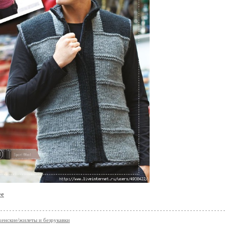
ее
женские/жилеты и безрукавки