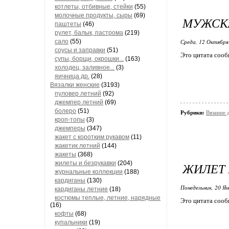
котлеты, отбивные, стейки
(55)
молочные продукты, сыры
(69)
МУЖСК
паштеты
(46)
рулет, балык, пастрома
(219)
сало
(55)
Среда, 12 Октября
соусы и заправки
(51)
Это цитата соо
супы, борщи, окрошки...
(163)
холодец, заливное...
(3)
яичница др.
(28)
Вязалки женские
(3193)
пуловер летний
(92)
джемпер летний
(69)
болеро
(51)
Рубрики:
Вязание 
кроп-топы
(3)
джемперы
(347)
жакет с коротким рукавом
(11)
жакетик летний
(144)
жакеты
(368)
жилеты и безрукавки
(204)
ЖИЛЕТ
журнальные коллекции
(188)
кардиганы
(130)
Понедельник, 20 Ян
кардиганы летние
(18)
костюмы теплые, летние, нарядные
Это цитата соо
(16)
кофты
(68)
купальники
(19)