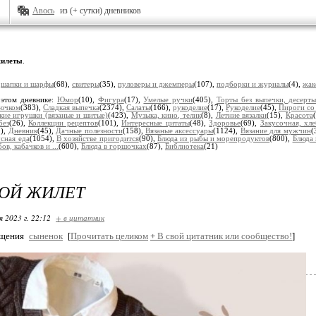
Авось
из (+ сутки) дневников
илеты
.
:
шапки и шарфы
(68),
свитеры
(35),
пуловеры и джемперы
(107),
подборки и журналы
(4),
жак
 этом дневнике:
Юмор
(10),
Фигура
(17),
Умелые ручки
(405),
Торты без выпечки, десерт
рючком
(383),
Сладкая выпечка
(2374),
Салаты
(166),
рукоделие
(17),
Рукоделие
(45),
Пироги со
кие игрушки (вязаные и шитые)
(423),
Музыка, кино, телик
(8),
Летние вязалки
(15),
Красота
без
(26),
Коллекции рецептов
(101),
Интересные цитаты
(48),
Здоровье
(69),
Закусочная, хл
9),
Дневник
(45),
Дачные полезности
(158),
Вязаные аксессуары
(1124),
Вязание для мужчин
(
сная еда
(1054),
В хозяйстве пригодится
(90),
Блюда из рыбы и морепродуктов
(800),
Блюда 
ов, кабачков и ...
(600),
Блюда в горшочках
(87),
Библиотека
(21)
ОЙ ЖИЛЕТ
я 2023 г. 22:12
+ в цитатник
бщения
сыненок
[
Прочитать целиком
+
В свой цитатник или сообщество!
]