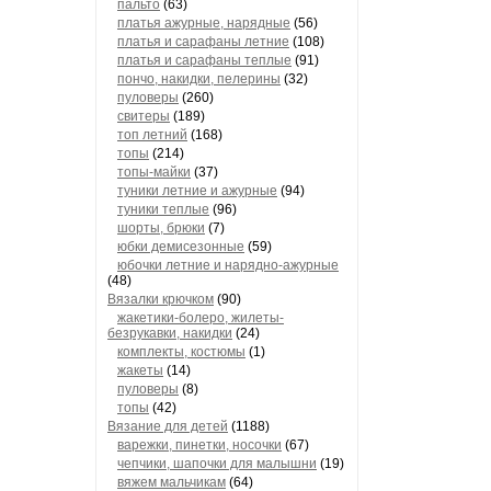
пальто
(63)
платья ажурные, нарядные
(56)
платья и сарафаны летние
(108)
платья и сарафаны теплые
(91)
пончо, накидки, пелерины
(32)
пуловеры
(260)
свитеры
(189)
топ летний
(168)
топы
(214)
топы-майки
(37)
туники летние и ажурные
(94)
туники теплые
(96)
шорты, брюки
(7)
юбки демисезонные
(59)
юбочки летние и нарядно-ажурные
(48)
Вязалки крючком
(90)
жакетики-болеро, жилеты-
безрукавки, накидки
(24)
комплекты, костюмы
(1)
жакеты
(14)
пуловеры
(8)
топы
(42)
Вязание для детей
(1188)
варежки, пинетки, носочки
(67)
чепчики, шапочки для малышни
(19)
вяжем мальчикам
(64)