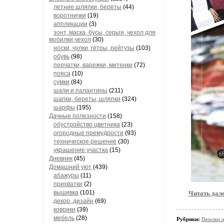
летние шляпки, береты
(44)
воротнички
(19)
аппликации
(3)
зонт, маска, бусы, серьги, чехол для
мобилки,чехол
(30)
носки, чулки, гетры, рейтузы
(103)
обувь
(98)
перчатки, варежки, митенки
(72)
пояса
(10)
сумки
(84)
шали и палантины
(211)
шапки, береты, шляпки
(324)
шарфы
(195)
Дачные полезности
(158)
обустройство цветника
(23)
огородные премудрости
(93)
техническое решение
(30)
украшение участка
(15)
Дневник
(45)
Домашний уют
(439)
абажуры
(11)
прихватки
(2)
вышивка
(101)
Читать дал
декор, дизайн
(69)
коврики
(39)
мебель
(28)
Рубрики:
Вязалки 