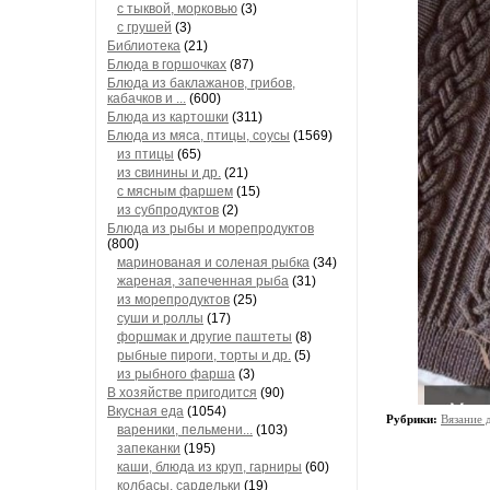
с тыквой, морковью
(3)
с грушей
(3)
Библиотека
(21)
Блюда в горшочках
(87)
Блюда из баклажанов, грибов,
кабачков и ...
(600)
Блюда из картошки
(311)
Блюда из мяса, птицы, соусы
(1569)
из птицы
(65)
из свинины и др.
(21)
с мясным фаршем
(15)
из субпродуктов
(2)
Блюда из рыбы и морепродуктов
(800)
маринованая и соленая рыбка
(34)
жареная, запеченная рыба
(31)
из морепродуктов
(25)
суши и роллы
(17)
форшмак и другие паштеты
(8)
рыбные пироги, торты и др.
(5)
из рыбного фарша
(3)
В хозяйстве пригодится
(90)
Вкусная еда
(1054)
Рубрики:
Вязание 
вареники, пельмени...
(103)
запеканки
(195)
каши, блюда из круп, гарниры
(60)
колбасы, сардельки
(19)