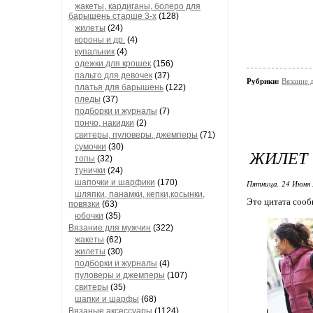
жакеты, кардиганы, болеро для
барышень старше 3-х
(128)
жилеты
(24)
короны и др.
(4)
купальник
(4)
одежки для крошек
(156)
пальто для девочек
(37)
Рубрики:
Вязание 
платья для барышень
(122)
пледы
(37)
подборки и журналы
(7)
пончо, накидки
(2)
свитеры, пуловеры, джемперы
(71)
сумочки
(30)
ЖИЛЕТ
топы
(32)
тунички
(24)
шапочки и шарфики
(170)
Пятница, 24 Июня 
шляпки, панамки, кепки,косынки,
Это цитата соо
повязки
(63)
юбочки
(35)
Вязание для мужчин
(322)
жакеты
(62)
жилеты
(30)
подборки и журналы
(4)
пуловеры и джемперы
(107)
свитеры
(35)
шапки и шарфы
(68)
Вязаные аксессуары
(1124)