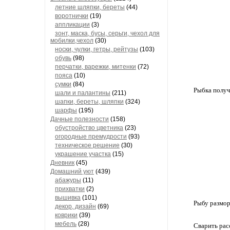
летние шляпки, береты
(44)
воротнички
(19)
аппликации
(3)
зонт, маска, бусы, серьги, чехол для
мобилки,чехол
(30)
носки, чулки, гетры, рейтузы
(103)
обувь
(98)
перчатки, варежки, митенки
(72)
пояса
(10)
сумки
(84)
Рыбка получ
шали и палантины
(211)
шапки, береты, шляпки
(324)
шарфы
(195)
Дачные полезности
(158)
обустройство цветника
(23)
огородные премудрости
(93)
техническое решение
(30)
украшение участка
(15)
Дневник
(45)
Домашний уют
(439)
абажуры
(11)
прихватки
(2)
вышивка
(101)
Рыбу размор
декор, дизайн
(69)
коврики
(39)
мебель
(28)
Сварить расс