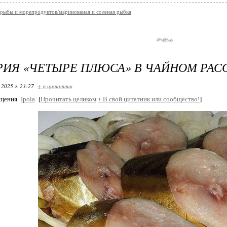
 рыбы и морепродуктов/маринованая и соленая рыбка
ИЯ «ЧЕТЫРЕ ПЛЮСА» В ЧАЙНОМ РАС
 2025 г. 23:27
+ в цитатник
бщения
Ipola
[
Прочитать целиком
+
В свой цитатник или сообщество!
]