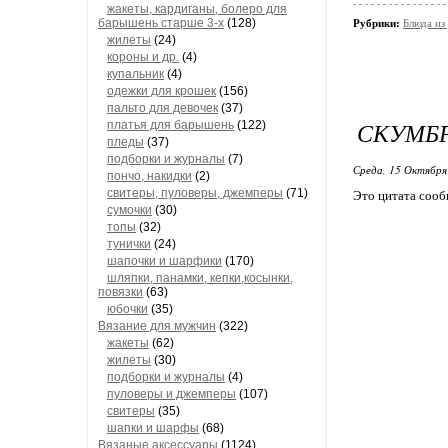
жакеты, кардиганы, болеро для
барышень старше 3-х
(128)
Рубрики:
Блюда из
жилеты
(24)
короны и др.
(4)
купальник
(4)
одежки для крошек
(156)
пальто для девочек
(37)
СКУМБР
платья для барышень
(122)
пледы
(37)
подборки и журналы
(7)
Среда, 15 Октября
пончо, накидки
(2)
свитеры, пуловеры, джемперы
(71)
Это цитата соо
сумочки
(30)
топы
(32)
тунички
(24)
шапочки и шарфики
(170)
шляпки, панамки, кепки,косынки,
повязки
(63)
юбочки
(35)
Вязание для мужчин
(322)
жакеты
(62)
жилеты
(30)
подборки и журналы
(4)
пуловеры и джемперы
(107)
свитеры
(35)
шапки и шарфы
(68)
Вязаные аксессуары
(1124)