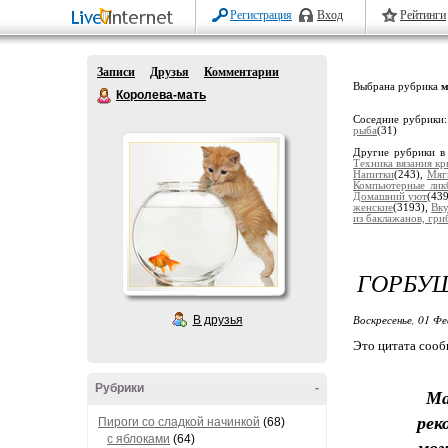
Регистрация
Вход
Рейтинги
Записи
Друзья
Комментарии
Выбрана рубрика
м
Королева-мать
Соседние рубрики
рыба
(31)
Другие рубрики в
Техника вязания к
Напитки
(243),
Мяг
Компьютерные лик
Домашний уют
(43
женские
(3193),
Вку
из баклажанов, гриб
ГОРБУШ
Воскресенье, 01 Фе
В друзья
Это цитата соо
Рубрики
-
Мал
рек
Пироги со сладкой начинкой
(68)
с яблоками
(64)
мо