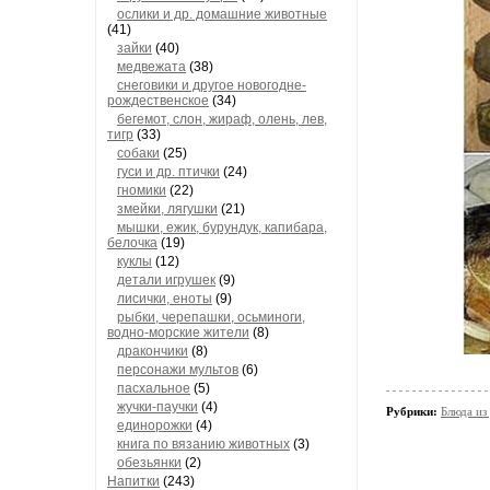
ослики и др. домашние животные
(41)
зайки
(40)
медвежата
(38)
снеговики и другое новогодне-
рождественское
(34)
бегемот, слон, жираф, олень, лев,
тигр
(33)
собаки
(25)
гуси и др. птички
(24)
гномики
(22)
змейки, лягушки
(21)
мышки, ежик, бурундук, капибара,
белочка
(19)
куклы
(12)
детали игрушек
(9)
лисички, еноты
(9)
рыбки, черепашки, осьминоги,
водно-морские жители
(8)
дракончики
(8)
персонажи мультов
(6)
пасхальное
(5)
жучки-паучки
(4)
Рубрики:
Блюда из
единорожки
(4)
книга по вязанию животных
(3)
обезьянки
(2)
Напитки
(243)