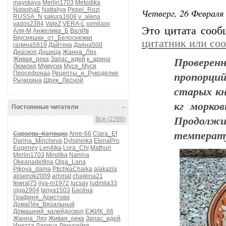
mayskaya
Merlin1703
Metodika
NatashaE
Nattaliya
Pepel_Rozi
Четверг, 26 Февраля 
RUSSA_N
sakura1608
v_alena
vados2384
ValeZ
VERA-L
xxmilaxx
Это цитата соо
Аля-М
Анжелика_Б
ВалИв
Вкусняшки_от_Белоснежки
цитатник или со
галина5819
Дайтека
Даяна500
Диаскоп
Душица
Жанна_Лях
Проверен
Живая_река
Запас_идей
к_арина
Люмлия
Мумусик
Муся_Муся
пропорци
Персефонаа
Рецепты_и_Рукоделие
Рычихина
Шрек_Лесной
старых кни
кг морко
Постоянные читатели
-
Продолжи
Все (2266)
температ
Сараева_Катющка
Anre-66
Clara_Ef
Darina_Mincheva
Dylsineika
ElenaPro
Eugeney
Len4ika
Lora_Chi
Mathuri
Merlin1703
Mirellka
Nanina
Okeanadelfina
Olga_Lana
Pikova_dama
PtichkaChaika
alakazia
alisenok2009
arhmat
chajkina21
fewral75
ilya-m1972
lucsav
ludmila33
olga2904
tanya1503
Басёна
Графиня_Аристова
ДомаПёк_Вязальный
Домашний_калейдоскоп
ЕЖИК_66
Жанна_Лях
Живая_река
Запас_идей
Инетта
Ларица
Ленусейка