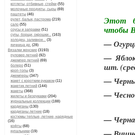
котлеты, отбивные, стейки
(55)
молочные продукты, сыры
(69)
паштеты
(46)
Этот б
рулет, балык, пастрома
(219)
сало
(55)
чтобы В
соусы и заправки
(51)
супы, борщи, окрошки...
(163)
холодец, заливное...
(3)
— Огурцы
яичница др.
(28)
Вязалки женские
(3193)
— Яблок
пуловер летний
(92)
джемпер летний
(69)
шт. (сре
болеро
(51)
кроп-топы
(3)
джемперы
(347)
— Черны
жакет с коротким рукавом
(11)
жакетик летний
(144)
жакеты
(368)
— Чеснок
жилеты и безрукавки
(204)
журнальные коллекции
(188)
кардиганы
(130)
кардиганы летние
(18)
— Черная
костюмы теплые, летние, нарядные
(16)
кофты
(68)
— Вишне
купальники
(19)