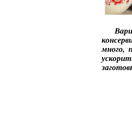
Вариа
консерв
много, 
ускори
заготов