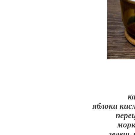
к
яблоки кисл
перец
морк
зелень