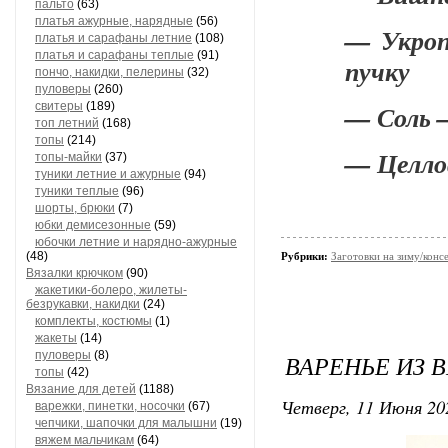
пальто
(63)
платья ажурные, нарядные
(56)
— Укроп
платья и сарафаны летние
(108)
платья и сарафаны теплые
(91)
пучку
пончо, накидки, пелерины
(32)
пуловеры
(260)
свитеры
(189)
— Соль –
топ летний
(168)
топы
(214)
— Целло
топы-майки
(37)
туники летние и ажурные
(94)
туники теплые
(96)
шорты, брюки
(7)
юбки демисезонные
(59)
юбочки летние и нарядно-ажурные
(48)
Рубрики:
Заготовки на зиму/конс
Вязалки крючком
(90)
жакетики-болеро, жилеты-
безрукавки, накидки
(24)
комплекты, костюмы
(1)
жакеты
(14)
пуловеры
(8)
ВАРЕНЬЕ ИЗ
топы
(42)
Вязание для детей
(1188)
Четверг, 11 Июня 20
варежки, пинетки, носочки
(67)
чепчики, шапочки для малышни
(19)
вяжем мальчикам
(64)