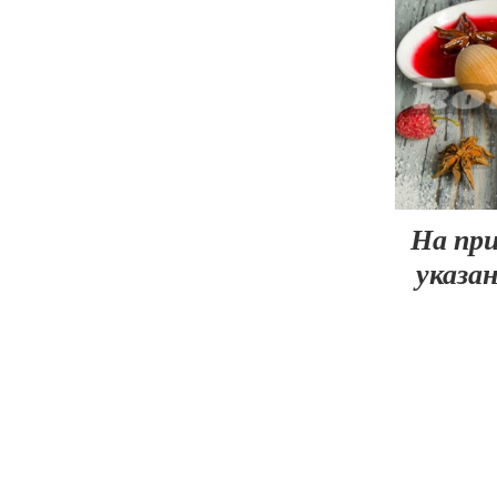
На при
указа