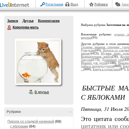
Регистрация
Вход
Рейтинги
Авос
Записи
Друзья
Комментарии
Выбрана рубрика
Заготовки на з
Королева-мать
Вложенные рубрики:
цукаты, м
варенье
(95)
Другие рубрики в этом дневник
Техника вязания спицами, узор
Рукоделие
(45),
Пироги со сладко
шитые)
(423),
Музыка, кино, тели
Компьютерные ликбез
(26),
Колле
Закуски
(175),
Домашний уют
(43
Вязание для детей
(1188),
Вязалк
рыбы и морепродуктов
(800),
Блю
...
(600),
Блюда в горшочках
(87),
Б
БЫСТРЫЕ МА
В друзья
С ЯБЛОКАМИ
Пятница, 31 Июля 20
Рубрики
-
Это цитата соо
Пироги со сладкой начинкой
(68)
цитатник или со
с яблоками
(64)