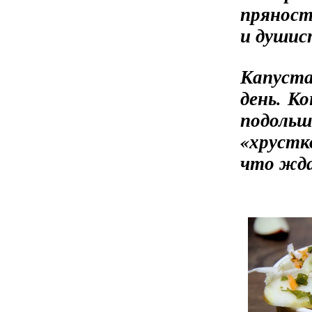
пряност
и душис
Капуста
день. К
подольш
«хрустк
что жда