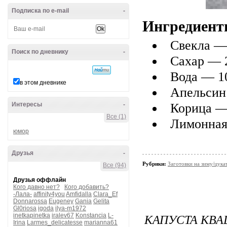
Подписка по e-mail
-
Ингредиент
Свекла —
Поиск по дневнику
-
Сахар — 
Вода — 1
в этом дневнике
Апельсин
Корица —
Интересы
-
Все (1)
Лимонная 
юмор
Друзья
-
Рубрики:
Заготовки на зиму/цукат
Все (94)
Друзья оффлайн
Кого давно нет?
Кого добавить?
-Лала-
affinity4you
Amfidalla
Clara_Ef
Donnarossa
Eugeney
Gania
Gelita
Gl0riosa
igoda
ilya-m1972
КАПУСТА КВ
inetkapinetka
iralev67
Konstancia
L-
Irina
Larmes_delicatesse
marianna61