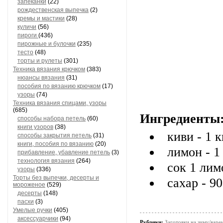
запеканки
(22)
рождественская выпечка
(2)
кремы и мастики
(28)
куличи
(56)
пироги
(436)
пирожные и булочки
(235)
тесто
(48)
торты и рулеты
(301)
Техника вязания крючком
(383)
нюансы вязания
(31)
пособия по вязанию крючком
(17)
узоры
(74)
Техника вязания спицами, узоры
(685)
Ингредиенты
способы набора петель
(60)
книги узоров
(38)
киви - 1 к
способы закрытия петель
(31)
книги, пособия по вязанию
(20)
лимон - 1
прибавление, убавление петель
(3)
технология вязания
(264)
сок 1 лим
узоры
(336)
Торты без выпечки, десерты и
сахар - 90
мороженое
(529)
десерты
(148)
пасхи
(3)
Умелые ручки
(405)
аксессуарчики
(94)
Рубрики:
Заготовки на зиму/варе