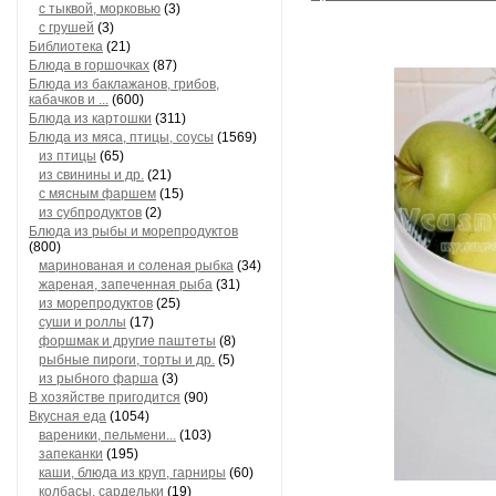
с тыквой, морковью
(3)
с грушей
(3)
Библиотека
(21)
Блюда в горшочках
(87)
Блюда из баклажанов, грибов,
кабачков и ...
(600)
Блюда из картошки
(311)
Блюда из мяса, птицы, соусы
(1569)
из птицы
(65)
из свинины и др.
(21)
с мясным фаршем
(15)
из субпродуктов
(2)
Блюда из рыбы и морепродуктов
(800)
маринованая и соленая рыбка
(34)
жареная, запеченная рыба
(31)
из морепродуктов
(25)
суши и роллы
(17)
форшмак и другие паштеты
(8)
рыбные пироги, торты и др.
(5)
из рыбного фарша
(3)
В хозяйстве пригодится
(90)
Вкусная еда
(1054)
вареники, пельмени...
(103)
запеканки
(195)
каши, блюда из круп, гарниры
(60)
колбасы, сардельки
(19)