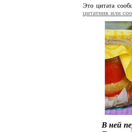
Это цитата соо
цитатник или со
В ней п