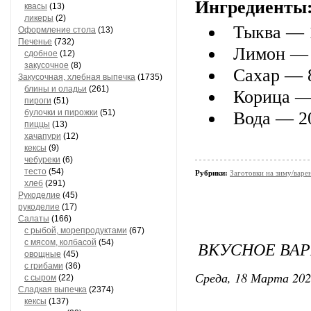
Ингредиенты
квасы
(13)
ликеры
(2)
Тыква — 
Оформление стола
(13)
Печенье
(732)
Лимон — 
сдобное
(12)
закусочное
(8)
Сахар — 
Закусочная, хлебная выпечка
(1735)
блины и оладьи
(261)
Корица — 
пироги
(51)
булочки и пирожки
(51)
Вода — 2
пиццы
(13)
хачапури
(12)
кексы
(9)
чебуреки
(6)
тесто
(54)
Рубрики:
Заготовки на зиму/варе
хлеб
(291)
Рукоделие
(45)
рукоделие
(17)
Салаты
(166)
с рыбой, морепродуктами
(67)
ВКУСНОЕ ВАР
с мясом, колбасой
(54)
овощные
(45)
с грибами
(36)
Среда, 18 Марта 202
с сыром
(22)
Сладкая выпечка
(2374)
кексы
(137)