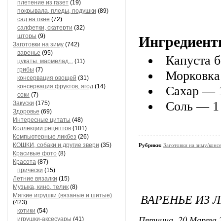
плетение из газет
(19)
покрывала, пледы, подушки
(89)
сад на окне
(72)
салфетки, скатерти
(32)
шторы
(9)
Ингредиент
Заготовки на зиму
(742)
варенье
(95)
Капуста б
цукаты, мармелад...
(11)
грибы
(7)
Морковка
консервация овощей
(31)
консервация фруктов, ягод
(14)
Сахар — 1
соки
(7)
Соль — 1 
Закуски
(175)
Здоровье
(69)
Интересные цитаты
(48)
Коллекции рецептов
(101)
Компьютерные ликбез
(26)
КОШКИ, собаки и другие звери
(35)
Рубрики:
Заготовки на зиму/конс
Красивые фото
(8)
Красота
(87)
прически
(15)
Летние вязалки
(15)
Музыка, кино, телик
(8)
​ВАРЕНЬЕ ИЗ
Мягкие игрушки (вязаные и шитые)
(423)
котики
(54)
Пятница, 20 Марта 2
игрушки-аксесуары
(41)