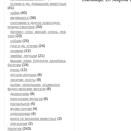
ослики и др. домашние животные
(41)
зайки
(40)
медвежата
(38)
снеговики и другое новогодне-
рождественское
(34)
бегемот, слон, жираф, олень, лев,
тигр
(33)
собаки
(25)
гуси и др. птички
(24)
гномики
(22)
змейки, лягушки
(21)
мышки, ежик, бурундук, капибара,
белочка
(19)
куклы
(12)
детали игрушек
(9)
лисички, еноты
(9)
рыбки, черепашки, осьминоги,
водно-морские жители
(8)
дракончики
(8)
персонажи мультов
(6)
пасхальное
(5)
жучки-паучки
(4)
единорожки
(4)
книга по вязанию животных
(3)
обезьянки
(2)
Напитки
(243)