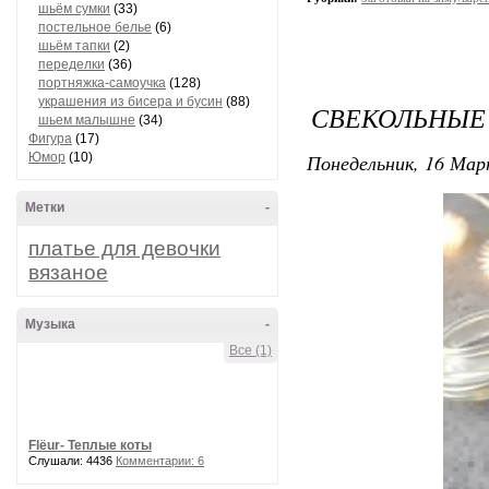
шьём сумки
(33)
постельное белье
(6)
шьём тапки
(2)
переделки
(36)
портняжка-самоучка
(128)
украшения из бисера и бусин
(88)
СВЕКОЛЬНЫЕ
шьем малышне
(34)
Фигура
(17)
Понедельник, 16 Мар
Юмор
(10)
Метки
-
платье для девочки
вязаное
Музыка
-
Все (1)
Flёur- Теплые коты
Слушали: 4436
Комментарии: 6