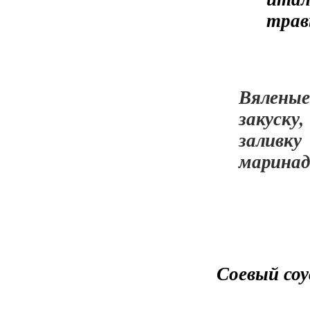
трав
Вялены
закуску
заливк
маринад
Соевый соу