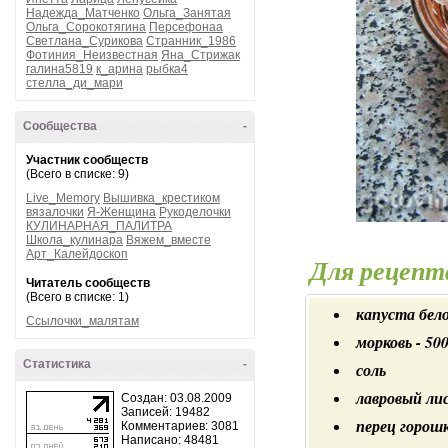
Надежда_Матченко
Ольга_Занятая
Ольга_Сорокотягина
Персефонаа
Светлана_Сурикова
Странник_1986
Фотиния_Неизвестная
Яна_Стрижак
галина5819
к_арина
рыбка4
стелла_ди_мари
Сообщества
-
Участник сообществ
(Всего в списке: 9)
Live_Memory
Вышивка_крестиком
вязалочки
Я-Женщина
Рукоделочки
КУЛИНАРНАЯ_ПАЛИТРА
Школа_кулинара
Вяжем_вместе
Арт_Калейдоскоп
Для рецепт
Читатель сообществ
(Всего в списке: 1)
капуста бело
Ссылочки_малятам
морковь - 50
Статистика
-
соль
лавровый ли
Создан: 03.08.2009
Записей: 19482
перец горош
Комментариев: 3081
Написано: 48481