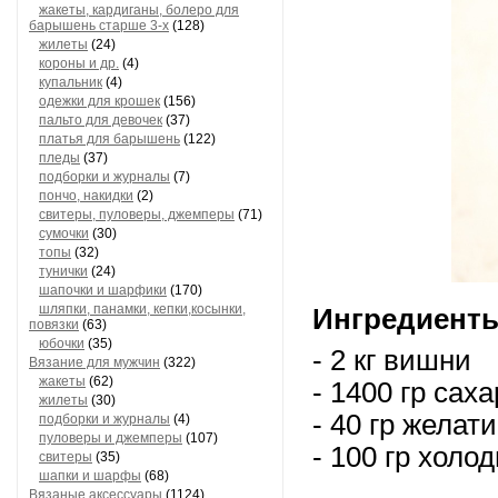
жакеты, кардиганы, болеро для
барышень старше 3-х
(128)
жилеты
(24)
короны и др.
(4)
купальник
(4)
одежки для крошек
(156)
пальто для девочек
(37)
платья для барышень
(122)
пледы
(37)
подборки и журналы
(7)
пончо, накидки
(2)
свитеры, пуловеры, джемперы
(71)
сумочки
(30)
топы
(32)
тунички
(24)
шапочки и шарфики
(170)
шляпки, панамки, кепки,косынки,
Ингредиент
повязки
(63)
юбочки
(35)
- 2 кг вишни
Вязание для мужчин
(322)
жакеты
(62)
- 1400 гр сах
жилеты
(30)
- 40 гр желат
подборки и журналы
(4)
пуловеры и джемперы
(107)
- 100 гр холо
свитеры
(35)
шапки и шарфы
(68)
Вязаные аксессуары
(1124)