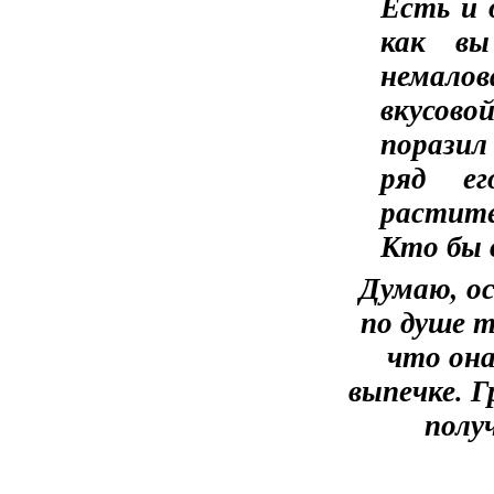
Есть и 
как вы
немало
вкусово
порази
ряд ег
растите
Кто бы 
Думаю, ос
по душе 
что она
выпечке. Г
полу