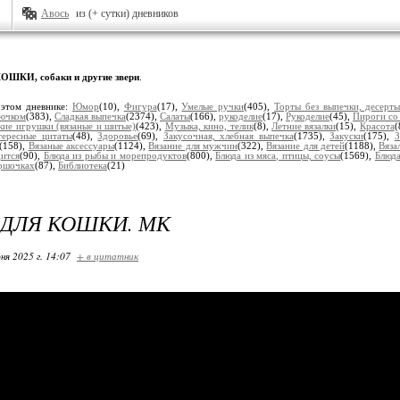
Авось
из (+ сутки) дневников
ОШКИ, собаки и другие звери
.
 этом дневнике:
Юмор
(10),
Фигура
(17),
Умелые ручки
(405),
Торты без выпечки, десерт
рючком
(383),
Сладкая выпечка
(2374),
Салаты
(166),
рукоделие
(17),
Рукоделие
(45),
Пироги со
кие игрушки (вязаные и шитые)
(423),
Музыка, кино, телик
(8),
Летние вязалки
(15),
Красота
(
тересные цитаты
(48),
Здоровье
(69),
Закусочная, хлебная выпечка
(1735),
Закуски
(175),
З
(158),
Вязаные аксессуары
(1124),
Вязание для мужчин
(322),
Вязание для детей
(1188),
Вяза
дится
(90),
Блюда из рыбы и морепродуктов
(800),
Блюда из мяса, птицы, соусы
(1569),
Блюда
оршочках
(87),
Библиотека
(21)
ДЛЯ КОШКИ. МК
ня 2025 г. 14:07
+ в цитатник