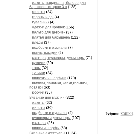
жакеты, кардиганы, болеро для
барышень старше 3-х
(128)
жилеты
(24)
короны и др.
(4)
купальник
(4)
одежки для крошек
(156)
пальто для девочек
(37)
платья для барышень
(122)
пледы
(37)
подборки и журналы
(7)
пончо, накидки
(2)
свитеры, пуловеры, джемперы
(71)
сумочки
(30)
топы
(32)
тунички
(24)
шапочки и шарфики
(170)
шляпки, панамки, кепки,косынки,
повязки
(63)
юбочки
(35)
Вязание для мужчин
(322)
жакеты
(62)
жилеты
(30)
подборки и журналы
(4)
Рубрики:
КОШКИ, с
пуловеры и джемперы
(107)
свитеры
(35)
шапки и шарфы
(68)
Вязаные аксессуары
(1124)