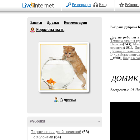
Регистрация
Вход
Рейтинги
Записи
Друзья
Комментарии
Выбрана рубрика
К
Королева-мать
Другие рубрики в
Техника вязания к
Напитки
(243),
Мяг
рецептов
(101),
Ин
Дачные полезности
В хозяйстве приго
...
(600),
Блюда в г
ДОМИК 
Воскресенье, 01 Ию
В друзья
Рубрики
-
Пироги со сладкой начинкой
(68)
с яблоками
(64)