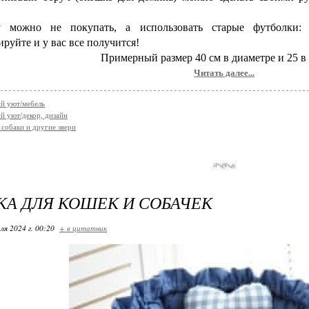
 можно не покупать, а использовать старые футболки: 
руйте и у вас все получится!
Примерный размер 40 см в диаметре и 25 в
Читать далее...
й уют/мебель
 уют/декор, дизайн
обаки и другие звери
А ДЛЯ КОШЕК И СОБАЧЕК
ля 2024 г. 00:20
+ в цитатник