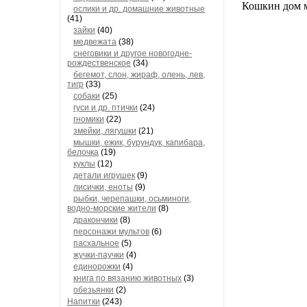
Кошкин дом м
ослики и др. домашние животные
(41)
зайки
(40)
медвежата
(38)
снеговики и другое новогодне-
рождественское
(34)
бегемот, слон, жираф, олень, лев,
тигр
(33)
собаки
(25)
гуси и др. птички
(24)
гномики
(22)
змейки, лягушки
(21)
мышки, ежик, бурундук, капибара,
белочка
(19)
куклы
(12)
детали игрушек
(9)
лисички, еноты
(9)
рыбки, черепашки, осьминоги,
водно-морские жители
(8)
дракончики
(8)
персонажи мультов
(6)
пасхальное
(5)
жучки-паучки
(4)
единорожки
(4)
книга по вязанию животных
(3)
обезьянки
(2)
Напитки
(243)