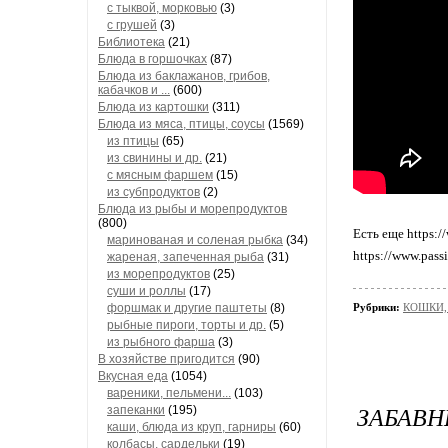
с тыквой, морковью
(3)
с грушей
(3)
Библиотека
(21)
Блюда в горшочках
(87)
Блюда из баклажанов, грибов,
кабачков и ...
(600)
Блюда из картошки
(311)
Блюда из мяса, птицы, соусы
(1569)
из птицы
(65)
из свинины и др.
(21)
с мясным фаршем
(15)
из субпродуктов
(2)
Блюда из рыбы и морепродуктов
(800)
Есть еще https:/
маринованая и соленая рыбка
(34)
https://www.pass
жареная, запеченная рыба
(31)
из морепродуктов
(25)
суши и роллы
(17)
форшмак и другие паштеты
(8)
Рубрики:
КОШКИ, с
рыбные пироги, торты и др.
(5)
из рыбного фарша
(3)
В хозяйстве пригодится
(90)
Вкусная еда
(1054)
вареники, пельмени...
(103)
ЗАБАВ
запеканки
(195)
каши, блюда из круп, гарниры
(60)
колбасы, сардельки
(19)