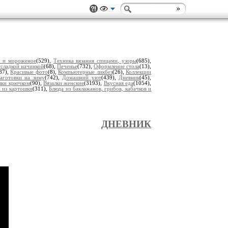
ы и мороженое
(529),
Техника вязания спицами, узоры
(685),
 сладкой начинкой
(68),
Печенье
(732),
Оформление стола
(13),
87),
Красивые фото
(8),
Компьютерные ликбез
(26),
Коллекции
аготовки на зиму
(742),
Домашний уют
(439),
Дневник
(45),
лки крючком
(90),
Вязалки женские
(3193),
Вкусная еда
(1054),
 из картошки
(311),
Блюда из баклажанов, грибов, кабачков и
ДНЕВНИК