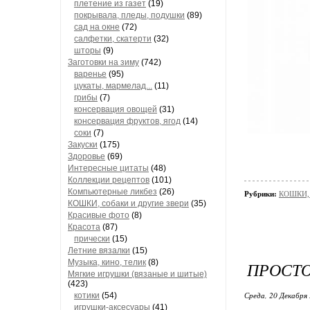
плетение из газет
(19)
покрывала, пледы, подушки
(89)
сад на окне
(72)
салфетки, скатерти
(32)
шторы
(9)
Заготовки на зиму
(742)
варенье
(95)
цукаты, мармелад...
(11)
грибы
(7)
консервация овощей
(31)
консервация фруктов, ягод
(14)
соки
(7)
Закуски
(175)
Здоровье
(69)
Интересные цитаты
(48)
Коллекции рецептов
(101)
Компьютерные ликбез
(26)
Рубрики:
КОШКИ, с
КОШКИ, собаки и другие звери
(35)
Красивые фото
(8)
Красота
(87)
прически
(15)
Летние вязалки
(15)
Музыка, кино, телик
(8)
ПРОСТ
Мягкие игрушки (вязаные и шитые)
(423)
Среда, 20 Декабря 
котики
(54)
игрушки-аксесуары
(41)