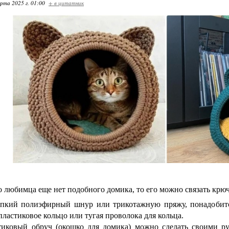
арта 2025 г. 01:00
+ в цитатник
о любимца еще нет подобного домика, то его можно связать крю
епкий полиэфирный шнур или трикотажную пряжу, понадобитс
пластиковое кольцо или тугая проволока для кольца.
тиковый обруч (окошко для домика) можно сделать своими ру