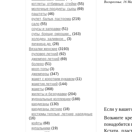
Воскресенье, 16 М
котлеты, отбивные, стейки
(55)
молочные продукты, сыры
(69)
паштеты
(46)
рулет, балык, пастрома
(219)
сало
(55)
соусы и заправки
(51)
супы, борщи, окрошки...
(163)
холодец, заливное...
(3)
яичница др.
(28)
Вязалки женские
(3193)
пуловер летний
(92)
джемпер летний
(69)
болеро
(51)
кроп-топы
(3)
джемперы
(347)
жакет с коротким рукавом
(11)
жакетик летний
(144)
жакеты
(368)
жилеты и безрукавки
(204)
журнальные коллекции
(188)
кардиганы
(130)
Если у вашег
кардиганы летние
(18)
костюмы теплые, летние, нарядные
Возьмите кр
(16)
кофты
(68)
понадобится 
купальники
(19)
Кстати, плас