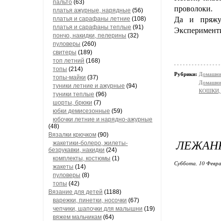
пальто
(63)
проволоки.
платья ажурные, нарядные
(56)
платья и сарафаны летние
(108)
Да и пряжу
платья и сарафаны теплые
(91)
Эксперименти
пончо, накидки, пелерины
(32)
пуловеры
(260)
свитеры
(189)
топ летний
(168)
топы
(214)
Рубрики:
Домашни
топы-майки
(37)
Домашний
туники летние и ажурные
(94)
КОШКИ, с
туники теплые
(96)
шорты, брюки
(7)
юбки демисезонные
(59)
юбочки летние и нарядно-ажурные
(48)
Вязалки крючком
(90)
ЛЕЖАНК
жакетики-болеро, жилеты-
безрукавки, накидки
(24)
комплекты, костюмы
(1)
Суббота, 10 Февра
жакеты
(14)
пуловеры
(8)
топы
(42)
Вязание для детей
(1188)
варежки, пинетки, носочки
(67)
чепчики, шапочки для малышни
(19)
вяжем мальчикам
(64)