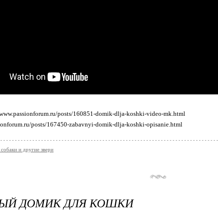
/www.passionforum.ru/posts/160851-domik-dlja-koshki-video-mk.html
ionforum.ru/posts/167450-zabavnyi-domik-dlja-koshki-opisanie.html
обаки и другие звери
НЫЙ ДОМИК ДЛЯ КОШКИ