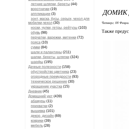
летние шляпки, береты
(44)
воротнички
(19)
ДОМИК
аппликации
(3)
зонт, маска, бусы, серьги, чехол для
Четверг, 08 Феврал
мобилки,чехол
(30)
носки, чулки, гетры, рейтузы
(103)
Также предусм
обувь
(98)
перчатки, варежки, митенки
(72)
пояса
(10)
сумки
(84)
шали и палантины
(211)
шапки, береты, шляпки
(324)
шарфы
(195)
Дачные полезности
(158)
обустройство цветника
(23)
огородные премудрости
(93)
техническое решение
(30)
украшение участка
(15)
Дневник
(45)
Домашний уют
(439)
абажуры
(11)
прихватки
(2)
вышивка
(101)
декор, дизайн
(69)
коврики
(39)
мебель
(28)