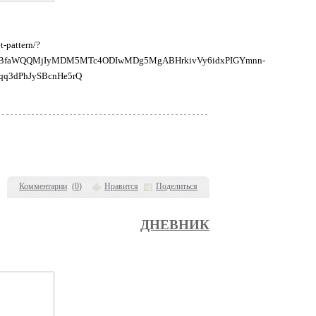
t-pattern/?
cHBfaWQQMjIyMDM5MTc4ODIwMDg5MgABHrkivVy6idxPIGYmnn-
qq3dPhJySBcnHe5rQ
Комментарии
(
0
)
Нравится
Поделиться
ДНЕВНИК