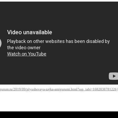
igurum.ru/2019/09/plyushevaya-zajka-amigurumi.html?ssp_iabi=1682838781226