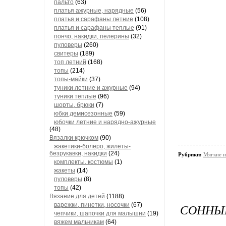
пальто
(63)
платья ажурные, нарядные
(56)
платья и сарафаны летние
(108)
платья и сарафаны теплые
(91)
пончо, накидки, пелерины
(32)
пуловеры
(260)
свитеры
(189)
топ летний
(168)
топы
(214)
топы-майки
(37)
туники летние и ажурные
(94)
туники теплые
(96)
шорты, брюки
(7)
юбки демисезонные
(59)
юбочки летние и нарядно-ажурные
(48)
Вязалки крючком
(90)
жакетики-болеро, жилеты-
безрукавки, накидки
(24)
Рубрики:
Мягкие и
комплекты, костюмы
(1)
жакеты
(14)
пуловеры
(8)
топы
(42)
Вязание для детей
(1188)
варежки, пинетки, носочки
(67)
СОННЫ
чепчики, шапочки для малышни
(19)
вяжем мальчикам
(64)