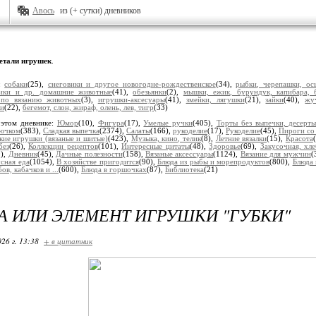
Авось
из (+ сутки) дневников
етали игрушек
.
и:
собаки
(25),
снеговики и другое новогодне-рождественское
(34),
рыбки, черепашки, ос
лики и др. домашние животные
(41),
обезьянки
(2),
мышки, ежик, бурундук, капибара, 
 по вязанию животных
(3),
игрушки-аксесуары
(41),
змейки, лягушки
(21),
зайки
(40),
жу
ки
(22),
бегемот, слон, жираф, олень, лев, тигр
(33)
 этом дневнике:
Юмор
(10),
Фигура
(17),
Умелые ручки
(405),
Торты без выпечки, десерт
рючком
(383),
Сладкая выпечка
(2374),
Салаты
(166),
рукоделие
(17),
Рукоделие
(45),
Пироги со
кие игрушки (вязаные и шитые)
(423),
Музыка, кино, телик
(8),
Летние вязалки
(15),
Красота
без
(26),
Коллекции рецептов
(101),
Интересные цитаты
(48),
Здоровье
(69),
Закусочная, хл
9),
Дневник
(45),
Дачные полезности
(158),
Вязаные аксессуары
(1124),
Вязание для мужчин
(
сная еда
(1054),
В хозяйстве пригодится
(90),
Блюда из рыбы и морепродуктов
(800),
Блюда 
ов, кабачков и ...
(600),
Блюда в горшочках
(87),
Библиотека
(21)
 ИЛИ ЭЛЕМЕНТ ИГРУШКИ "ГУБКИ"
26 г. 13:38
+ в цитатник