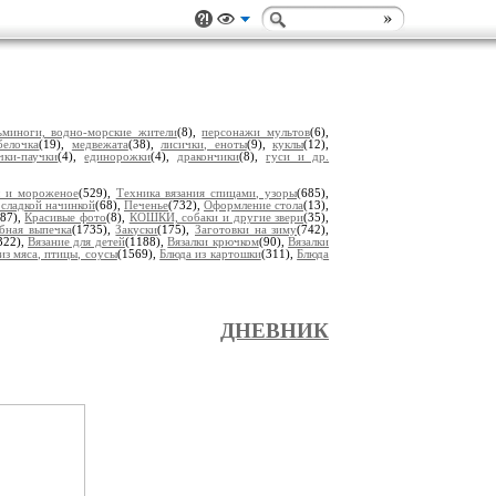
ьминоги, водно-морские жители
(8),
персонажи мультов
(6),
белочка
(19),
медвежата
(38),
лисички, еноты
(9),
куклы
(12),
чки-паучки
(4),
единорожки
(4),
дракончики
(8),
гуси и др.
ы и мороженое
(529),
Техника вязания спицами, узоры
(685),
 сладкой начинкой
(68),
Печенье
(732),
Оформление стола
(13),
(87),
Красивые фото
(8),
КОШКИ, собаки и другие звери
(35),
ебная выпечка
(1735),
Закуски
(175),
Заготовки на зиму
(742),
322),
Вязание для детей
(1188),
Вязалки крючком
(90),
Вязалки
из мяса, птицы, соусы
(1569),
Блюда из картошки
(311),
Блюда
ДНЕВНИК