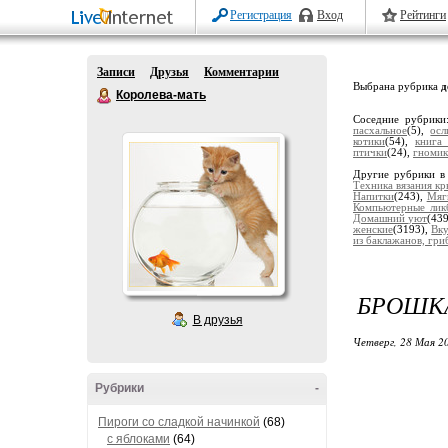
Регистрация
Вход
Рейтинги
Записи
Друзья
Комментарии
Выбрана рубрика
д
Королева-мать
Соседние рубрик
пасхальное
(5),
ос
котики
(54),
книга
птички
(24),
гноми
Другие рубрики в
Техника вязания к
Напитки
(243),
Мяг
Компьютерные лик
Домашний уют
(43
женские
(3193),
Вку
из баклажанов, гриб
БРОШКА
В друзья
Четверг, 28 Мая 20
Рубрики
-
Пироги со сладкой начинкой
(68)
с яблоками
(64)