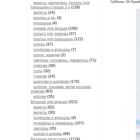
Суббота, 04 Октяб
жакеты, кардиганы, болеро для
барышень старше 3-х
(128)
жилеты
(24)
короны и др.
(4)
купальник
(4)
одежки для крошек
(156)
пальто для девочек
(37)
платья для барышень
(122)
пледы
(37)
подборки и журналы
(7)
пончо, накидки
(2)
свитеры, пуловеры, джемперы
(71)
сумочки
(30)
топы
(32)
тунички
(24)
шапочки и шарфики
(170)
шляпки, панамки, кепки,косынки,
повязки
(63)
юбочки
(35)
Вязание для мужчин
(322)
жакеты
(62)
жилеты
(30)
подборки и журналы
(4)
пуловеры и джемперы
(107)
свитеры
(35)
шапки и шарфы
(68)
Вязаные аксессуары
(1124)