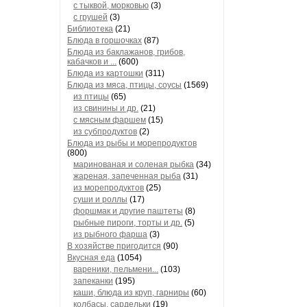
с тыквой, морковью
(3)
с грушей
(3)
Библиотека
(21)
Блюда в горшочках
(87)
Блюда из баклажанов, грибов,
кабачков и ...
(600)
Блюда из картошки
(311)
Блюда из мяса, птицы, соусы
(1569)
из птицы
(65)
из свинины и др.
(21)
с мясным фаршем
(15)
из субпродуктов
(2)
Блюда из рыбы и морепродуктов
(800)
маринованая и соленая рыбка
(34)
жареная, запеченная рыба
(31)
из морепродуктов
(25)
суши и роллы
(17)
форшмак и другие паштеты
(8)
рыбные пироги, торты и др.
(5)
из рыбного фарша
(3)
В хозяйстве пригодится
(90)
Вкусная еда
(1054)
вареники, пельмени...
(103)
запеканки
(195)
каши, блюда из круп, гарниры
(60)
колбасы, сардельки
(19)