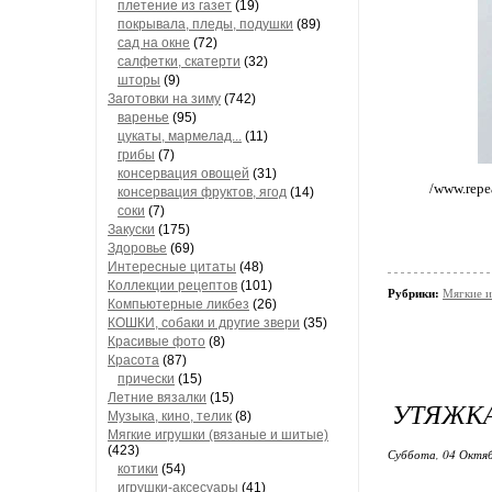
плетение из газет
(19)
покрывала, пледы, подушки
(89)
сад на окне
(72)
салфетки, скатерти
(32)
шторы
(9)
Заготовки на зиму
(742)
варенье
(95)
цукаты, мармелад...
(11)
грибы
(7)
консервация овощей
(31)
/www.repe
консервация фруктов, ягод
(14)
соки
(7)
Закуски
(175)
Здоровье
(69)
Интересные цитаты
(48)
Коллекции рецептов
(101)
Рубрики:
Мягкие и
Компьютерные ликбез
(26)
КОШКИ, собаки и другие звери
(35)
Красивые фото
(8)
Красота
(87)
прически
(15)
Летние вязалки
(15)
УТЯЖК
Музыка, кино, телик
(8)
Мягкие игрушки (вязаные и шитые)
(423)
Суббота, 04 Октяб
котики
(54)
игрушки-аксесуары
(41)