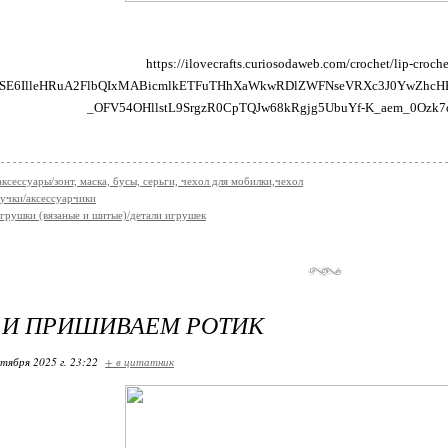
https://ilovecrafts.curiosodaweb.com/crochet/lip-croche
jawSE6IlleHRuA2FlbQIxMABicmlkETFuTHhXaWkwRDlZWFNseVRXc3J0YwZh
_OFV54OHllstL9SrgzR0CpTQJw68kRgjg5UbuYf-K_aem_0Ozk7
аксессуары/зонт, маска, бусы, серьги, чехол для мобилки,чехол
учки/аксессуарчики
грушки (вязаные и шитые)/детали игрушек
 И ПРИШИВАЕМ РОТИК
ктября 2025 г. 23:22
+ в цитатник