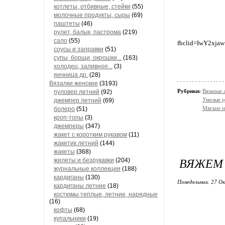
котлеты, отбивные, стейки
(55)
молочные продукты, сыры
(69)
паштеты
(46)
рулет, балык, пастрома
(219)
сало
(55)
fbclid=IwY2x
соусы и заправки
(51)
супы, борщи, окрошки...
(163)
холодец, заливное...
(3)
яичница др.
(28)
Вязалки женские
(3193)
Рубрики:
Вязаные 
пуловер летний
(92)
Умелые р
джемпер летний
(69)
Мягкие и
болеро
(51)
кроп-топы
(3)
джемперы
(347)
жакет с коротким рукавом
(11)
жакетик летний
(144)
жакеты
(368)
ВЯЖЕМ
жилеты и безрукавки
(204)
журнальные коллекции
(188)
кардиганы
(130)
Понедельник, 27 О
кардиганы летние
(18)
костюмы теплые, летние, нарядные
(16)
кофты
(68)
купальники
(19)