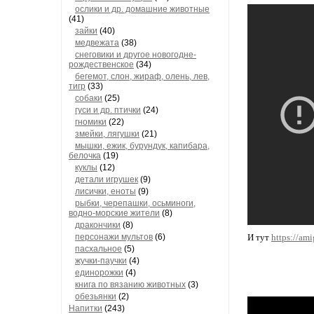
ослики и др. домашние животные
(41)
зайки
(40)
медвежата
(38)
снеговики и другое новогодне-
рождественское
(34)
бегемот, слон, жираф, олень, лев,
тигр
(33)
собаки
(25)
гуси и др. птички
(24)
гномики
(22)
змейки, лягушки
(21)
мышки, ежик, бурундук, капибара,
белочка
(19)
куклы
(12)
детали игрушек
(9)
лисички, еноты
(9)
рыбки, черепашки, осьминоги,
водно-морские жители
(8)
дракончики
(8)
персонажи мультов
(6)
И тут
https://am
пасхальное
(5)
жучки-паучки
(4)
единорожки
(4)
книга по вязанию животных
(3)
обезьянки
(2)
Напитки
(243)