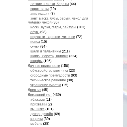
летние шляпки, береты
(44)
воротнички
(19)
аппликации
(3)
зонт, маска, бусы, серьги, чехол для
мобилки,чехол
(30)
носки, чулки, гетры, рейтузы
(103)
обувь
(98)
перчатки, варежки, митенки
(72)
пояса
(10)
сумки
(84)
шали и палантины
(211)
шапки, береты, шляпки
(324)
шарфы
(195)
Дачные полезности
(158)
обустройство цветника
(23)
огородные премудрости
(93)
техническое решение
(30)
украшение участка
(15)
Дневник
(45)
Домашний уют
(439)
абажуры
(11)
прихватки
(2)
вышивка
(101)
декор, дизайн
(69)
коврики
(39)
мебель
(28)