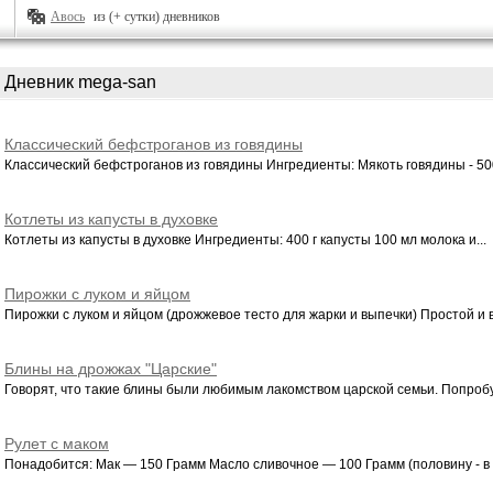
Авось
из (+ сутки) дневников
Дневник mega-san
Классический бефстроганов из говядины
Классический бефстроганов из говядины Ингредиенты: Мякоть говядины - 500 
Котлеты из капусты в духовке
Котлеты из капусты в духовке Ингредиенты: 400 г капусты 100 мл молока и...
Пирожки с луком и яйцом
Пирожки с луком и яйцом (дрожжевое тесто для жарки и выпечки) Простой и вк
Блины на дрожжах "Царские"
Говорят, что такие блины были любимым лакомством царской семьи. Попробуе
Рулет с маком
Понадобится: Мак — 150 Грамм Масло сливочное — 100 Грамм (половину - в т