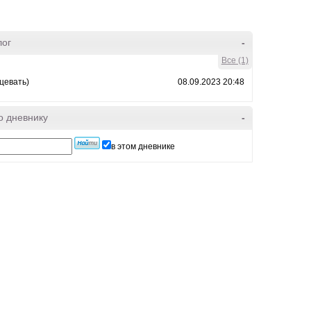
лог
-
Все (1)
цевать)
08.09.2023 20:48
о дневнику
-
в этом дневнике