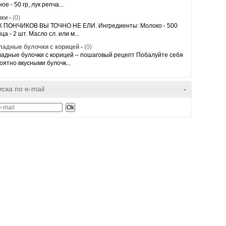
ое - 50 гр, лук репча...
ики
-
(0)
 ПОНЧИКОВ ВЫ ТОЧНО НЕ ЕЛИ. Ингредиенты: Молоко - 500
ца - 2 шт. Масло сл. или м...
адные булочки с корицей
-
(0)
адные булочки с корицей – пошаговый рецепт Побалуйте себя
оятно вкусными булочк...
ска по e-mail
-