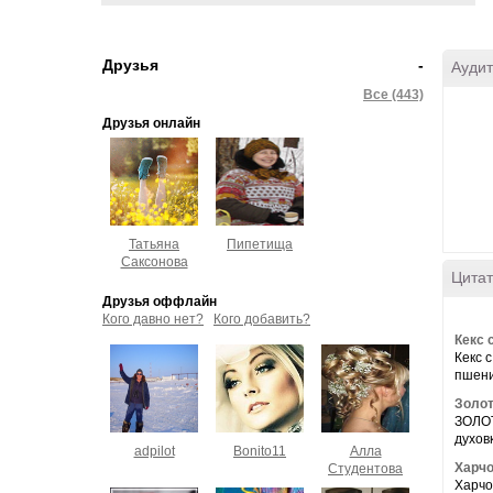
Друзья
-
Аудит
Все (443)
Друзья онлайн
Татьяна
Пипетища
Саксонова
Цитат
Друзья оффлайн
Кого давно нет?
Кого добавить?
Кекс 
Кекс 
пшенич
Золот
ЗОЛОТ
духовк
adpilot
Bonito11
Алла
Харчо
Студентова
Харчо