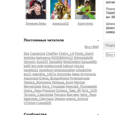
копчен
Понч
ТАКИХ
мл. Яй
Дневник Девы
дракоша52
Кахетинка
Шокол
Шокол
невер
Постоянные читатели
-
Подпи
Все (366)
9ira
Casperock
ChaiPey
Cherry_LG
Floret_charm
Indrinka
Nalmeena
ROSOMAHA12
SHmordaty68
Seniorin
Susi333
Taisia800
WoleDeMort
ZarazaMIG
ka82
key-note
kriptanovosti
luikorol
msLiza
pavelka11
rezeptova
romeoparadise
schadrolga
tes21
valentina_1407a
zhinochka
Амиа
Астронель
Ахынсара
Елена_Волшебница
Кулинарушка
Лариса_Воронина
Любаша_Бодя
Маграя
Мончегорка
Ната_Глушкова
Николай_Пономарёв
Ольга_Ланц
Руронна
Селена_Тавр_96
Тата_1105
Татьяна_Саксонова
Турсана
Фар-мер
Чипо_Лино
Шмелева_Светлана
Эрарих
кокося_бобося
оТАНня
старик500
Сообщества
-