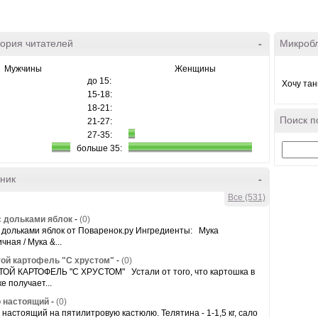
ория читателей
-
Микроб
Мужчины
Женщины
до 15:
Хочу тан
15-18:
18-21:
Поиск п
21-27:
27-35:
больше 35:
ник
-
Все (531)
с дольками яблок
-
(0)
с дольками яблок от Поваренок.ру Ингредиенты: Мука
ная / Мука &...
ой картофель "С хрустом"
-
(0)
ОЙ КАРТОФЕЛЬ "С ХРУСТОМ" Устали от того, что картошка в
е получает...
 настоящий
-
(0)
 настоящий на пятилитровую кастюлю. Телятина - 1-1,5 кг, сало