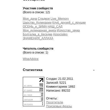
Участник сообществ
(Всего в списке: 12)
Моя_дача
Сладкое
Live_Memory
Царство_Кулинарии
Клуб_друзей_с_ярушки
ОСЕНЬ_и_ЗИМА
НАШ_САД
Моя_кулинарная_книга
Искусство_звука
Болталка_в_беседке
Associates
ЗНАМЕНИЯ_АЛЛАХА
Читатель сообществ
(Всего в списке: 1)
WiseAdvice
Статистика
-
Создан: 21.02.2011
Записей: 5221
Комментариев: 1892
Написано: 89232
Отчеты:
Посетители
Поисковые фразы