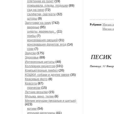
плетение из газет
(19)
покрывала, пледы, подушки
(89)
сад на окне
(72)
салфетки, скатерти
(32)
шторы
(9)
Заготовки на зиму
(742)
Рубрики:
Мягкие и
варенье
(95)
Мягкие и
цукаты, мармелад...
(11)
грибы
(7)
консервация овощей
(31)
консервация фруктов, ягод
(14)
соки
(7)
Закуски
(175)
ПЕСИК
Здоровье
(69)
Интересные цитаты
(48)
Пятница, 31 Январ
Коллекции рецептов
(101)
Компьютерные ликбез
(26)
КОШКИ, собаки и другие звери
(35)
Красивые фото
(8)
Красота
(87)
прически
(15)
Летние вязалки
(15)
Музыка, кино, телик
(8)
Мягкие игрушки (вязаные и шитые)
(423)
котики
(54)
игрушки-аксесуары
(41)