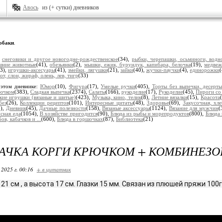
Авось
из (+ сутки) дневников
обаки
.
:
снеговики и другое новогодне-рождественское
(34),
рыбки, черепашки, осьминоги, водн
ашние животные
(41),
обезьянки
(2),
мышки, ежик, бурундук, капибара, белочка
(19),
медвеж
(3),
игрушки-аксесуары
(41),
змейки, лягушки
(21),
зайки
(40),
жучки-паучки
(4),
единорожки
от, слон, жираф, олень, лев, тигр
(33)
 этом дневнике:
Юмор
(10),
Фигура
(17),
Умелые ручки
(405),
Торты без выпечки, десерт
рючком
(383),
Сладкая выпечка
(2374),
Салаты
(166),
рукоделие
(17),
Рукоделие
(45),
Пироги со
кие игрушки (вязаные и шитые)
(423),
Музыка, кино, телик
(8),
Летние вязалки
(15),
Красота
без
(26),
Коллекции рецептов
(101),
Интересные цитаты
(48),
Здоровье
(69),
Закусочная, хл
9),
Дневник
(45),
Дачные полезности
(158),
Вязаные аксессуары
(1124),
Вязание для мужчин
(
сная еда
(1054),
В хозяйстве пригодится
(90),
Блюда из рыбы и морепродуктов
(800),
Блюда 
ов, кабачков и ...
(600),
Блюда в горшочках
(87),
Библиотека
(21)
АЧКА КОРГИ КРЮЧКОМ + КОМБИНЕЗО
 2025 г. 00:16
+ в цитатник
21 см , а высота 17 см. Глазки 15 мм. Связан из плюшей пряжи 100г