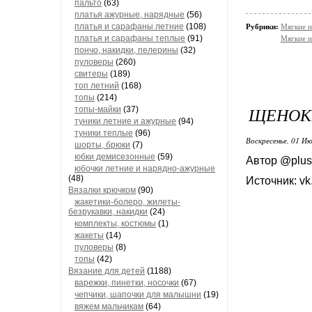
пальто
(63)
платья ажурные, нарядные
(56)
платья и сарафаны летние
(108)
Рубрики:
Мягкие и
платья и сарафаны теплые
(91)
Мягкие и
пончо, накидки, пелерины
(32)
пуловеры
(260)
свитеры
(189)
топ летний
(168)
топы
(214)
ЩЕНОК
топы-майки
(37)
туники летние и ажурные
(94)
туники теплые
(96)
Воскресенье, 01 Ию
шорты, брюки
(7)
юбки демисезонные
(59)
Автор @plu
юбочки летние и нарядно-ажурные
(48)
Источник: vk
Вязалки крючком
(90)
жакетики-болеро, жилеты-
безрукавки, накидки
(24)
комплекты, костюмы
(1)
жакеты
(14)
пуловеры
(8)
топы
(42)
Вязание для детей
(1188)
варежки, пинетки, носочки
(67)
чепчики, шапочки для малышни
(19)
вяжем мальчикам
(64)