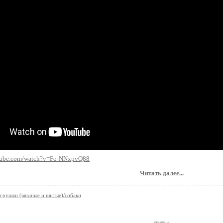
utube.com/watch?v=Fo-NNxpvQ88
Читать далее...
грушки (вязаные и шитые)/собаки