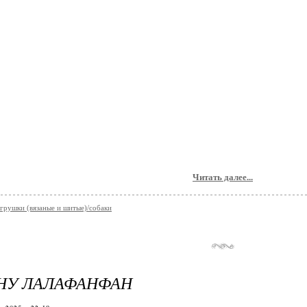
Читать далее...
грушки (вязаные и шитые)/собаки
НУ ЛАЛАФАНФАН