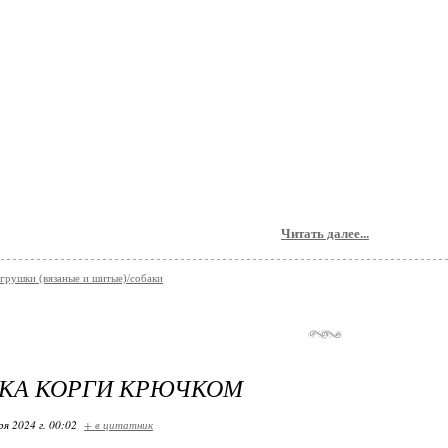
Читать далее...
грушки (вязаные и шитые)/собаки
КА КОРГИ КРЮЧКОМ
ря 2024 г. 00:02
+ в цитатник