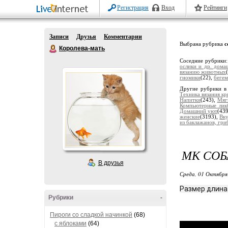
Регистрация
Вход
Рейтинги
Записи
Друзья
Комментарии
Выбрана рубрика
с
Королева-мать
Соседние рубрики
ослики и др. дом
вязанию животных
гномики
(22),
бегем
Другие рубрики в
Техника вязания к
Напитки
(243),
Мяг
Компьютерные лик
Домашний уют
(43
женские
(3193),
Вку
из баклажанов, гриб
МК СОБ
В друзья
Среда, 01 Октября
Размер длина 
Рубрики
-
Пироги со сладкой начинкой
(68)
с яблоками
(64)