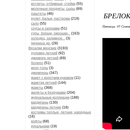
котлеты, отбивные, стейки
(55)
молочные продукты, сыры
(69)
БРЕЛОК
паштеты
(46)
рулет, балык, пастрома
(219)
сало
(55)
Пятница, 05 Сентя
соусы и заправки
(51)
супы, борщи, окрошки...
(163)
холодец, заливное...
(3)
яичница др.
(28)
Вязалки женские
(3193)
пуловер летний
(92)
джемпер летний
(69)
болеро
(51)
кроп-топы
(3)
джемперы
(347)
жакет с коротким рукавом
(11)
жакетик летний
(144)
жакеты
(368)
жилеты и безрукавки
(204)
журнальные коллекции
(188)
кардиганы
(130)
кардиганы летние
(18)
костюмы теплые, летние, нарядные
(16)
кофты
(68)
купальники
(19)