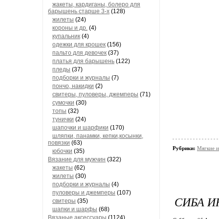
жакеты, кардиганы, болеро для
барышень старше 3-х
(128)
жилеты
(24)
короны и др.
(4)
купальник
(4)
одежки для крошек
(156)
пальто для девочек
(37)
платья для барышень
(122)
пледы
(37)
подборки и журналы
(7)
пончо, накидки
(2)
свитеры, пуловеры, джемперы
(71)
сумочки
(30)
топы
(32)
тунички
(24)
шапочки и шарфики
(170)
шляпки, панамки, кепки,косынки,
повязки
(63)
Рубрики:
Мягкие и
юбочки
(35)
Вязание для мужчин
(322)
жакеты
(62)
жилеты
(30)
подборки и журналы
(4)
пуловеры и джемперы
(107)
СИБА И
свитеры
(35)
шапки и шарфы
(68)
Вязаные аксессуары
(1124)