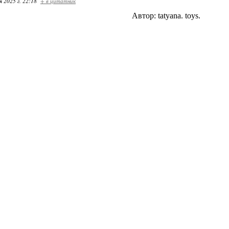
я 2025 г. 22:18
+ в цитатник
Автор: tatyana. toys.