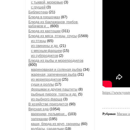
с тыквой, морковью
(3)
с грушей
(3)
Библиотека
(21)
Блюда в горшочках
(87)
Блюда из баклажанов, грибов,
кабачков и ...
(600)
Блюда из картошки
(311)
Блюда из мяса, птицы, соусы
(1569)
из птицы
(65)
из свинины и др.
(21)
с мясным фаршем
(15)
из субпродуктов
(2)
Блюда из рыбы и морепродуктов
(800)
маринованая и соленая рыбка
(34)
жареная, запеченная рыба
(31)
из морепродуктов
(25)
суши и роллы
(17)
форшмак и другие паштеты
(8)
https://www.yo
рыбные пироги, торты и др.
(5)
из рыбного фарша
(3)
В хозяйстве пригодится
(90)
Вкусная еда
(1054)
вареники, пельмени...
(103)
Рубрики:
Мягкие и
запеканки
(195)
каши, блюда из круп, гарниры
(60)
колбасы, сардельки
(19)