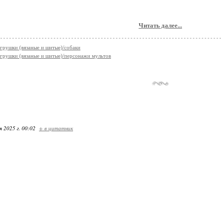
Читать далее...
грушки (вязаные и шитые)/собаки
грушки (вязаные и шитые)/персонажи мультов
я 2025 г. 00:02
+ в цитатник