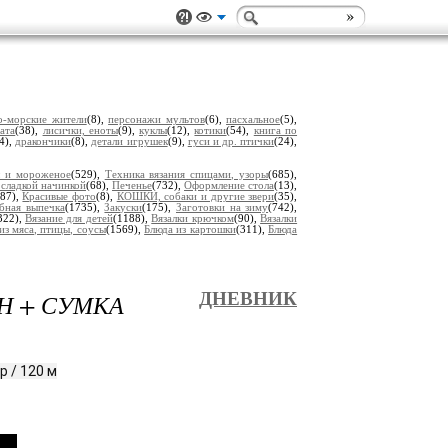
о-морские жители
(8),
персонажи мультов
(6),
пасхальное
(5),
ата
(38),
лисички, еноты
(9),
куклы
(12),
котики
(54),
книга по
(4),
дракончики
(8),
детали игрушек
(9),
гуси и др. птички
(24),
ы и мороженое
(529),
Техника вязания спицами, узоры
(685),
 сладкой начинкой
(68),
Печенье
(732),
Оформление стола
(13),
(87),
Красивые фото
(8),
КОШКИ, собаки и другие звери
(35),
ебная выпечка
(1735),
Закуски
(175),
Заготовки на зиму
(742),
322),
Вязание для детей
(1188),
Вязалки крючком
(90),
Вязалки
из мяса, птицы, соусы
(1569),
Блюда из картошки
(311),
Блюда
Н + СУМКА
ДНЕВНИК
р / 120 м