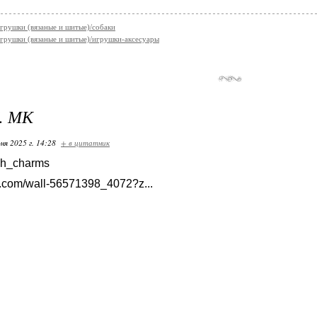
грушки (вязаные и шитые)/собаки
грушки (вязаные и шитые)/игрушки-аксесуары
. МК
ня 2025 г. 14:28
+ в цитатник
sh_charms
.com/wall-56571398_4072?z...