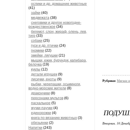
ослики и др. домашние животные
(41)
зайки
(40)
медвежата
(38)
снеговики и другое новогодне-
рождественское
(34)
бегемот, слон, жираф, олень, лев,
тигр
(33)
собаки
(25)
гуси и др. птички
(24)
гномики
(22)
змейки, лягушки
(21)
мышки, ежик, бурундук, капибара,
белочка
(19)
куклы
(12)
детали игрушек
(9)
лисички, еноты
(9)
Рубрики:
Мягкие и
рыбки, черепашки, осьминоги,
водно-морские жители
(8)
дракончики
(8)
персонажи мультов
(6)
пасхальное
(5)
жучки-паучки
(4)
ПОДУШ
единорожки
(4)
книга по вязанию животных
(3)
обезьянки
(2)
Вторник, 10 Декаб
Напитки
(243)