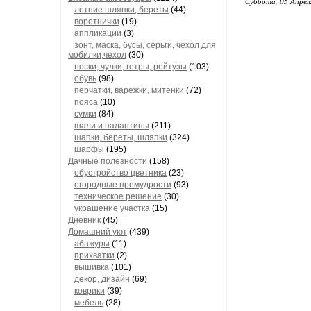
Суббота, 05 Апрел
летние шляпки, береты
(44)
воротнички
(19)
аппликации
(3)
зонт, маска, бусы, серьги, чехол для
мобилки,чехол
(30)
носки, чулки, гетры, рейтузы
(103)
обувь
(98)
перчатки, варежки, митенки
(72)
пояса
(10)
сумки
(84)
шали и палантины
(211)
шапки, береты, шляпки
(324)
шарфы
(195)
Дачные полезности
(158)
обустройство цветника
(23)
огородные премудрости
(93)
техническое решение
(30)
украшение участка
(15)
Дневник
(45)
Домашний уют
(439)
абажуры
(11)
прихватки
(2)
вышивка
(101)
декор, дизайн
(69)
коврики
(39)
мебель
(28)