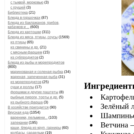
с тыквой, морковью
(3)
с грушей
(3)
Библиотека
(21)
Блюда в горшочках
(87)
Блюда из баклажанов, грибов,
кабачков и ...
(600)
Блюда из картошки
(311)
Блюда из мяса, птицы, соусы
(1569)
из птицы
(65)
из свинины и др.
(21)
с мясным фаршем
(15)
из субпродуктов
(2)
Блюда из рыбы и морепродуктов
(800)
маринованая и соленая рыбка
(34)
жареная, запеченная рыба
(31)
из морепродуктов
(25)
Ингредиент
суши и роллы
(17)
форшмак и другие паштеты
(8)
Картофел
рыбные пироги, торты и др.
(5)
из рыбного фарша
(3)
Зелёный л
В хозяйстве пригодится
(90)
Вкусная еда
(1054)
Шампиньо
вареники, пельмени...
(103)
запеканки
(195)
Ветчина 
каши, блюда из круп, гарниры
(60)
колбасы, сардельки
(19)