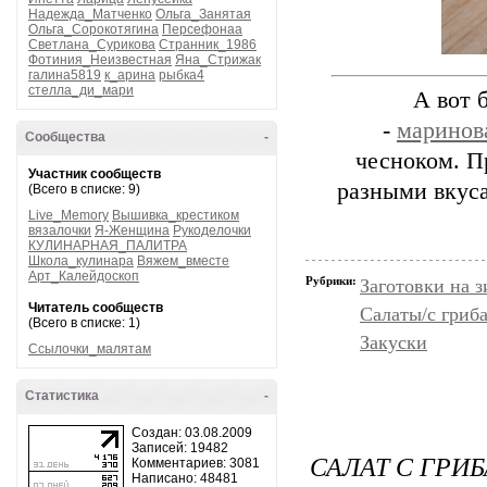
Надежда_Матченко
Ольга_Занятая
Ольга_Сорокотягина
Персефонаа
Светлана_Сурикова
Странник_1986
Фотиния_Неизвестная
Яна_Стрижак
галина5819
к_арина
рыбка4
стелла_ди_мари
А вот 
-
маринов
Сообщества
-
чесноком. П
Участник сообществ
разными вкуса
(Всего в списке: 9)
Live_Memory
Вышивка_крестиком
вязалочки
Я-Женщина
Рукоделочки
КУЛИНАРНАЯ_ПАЛИТРА
Школа_кулинара
Вяжем_вместе
Арт_Калейдоскоп
Рубрики:
Заготовки на 
Читатель сообществ
Салаты/с гриб
(Всего в списке: 1)
Закуски
Ссылочки_малятам
Статистика
-
Создан: 03.08.2009
Записей: 19482
САЛАТ С ГРИ
Комментариев: 3081
Написано: 48481