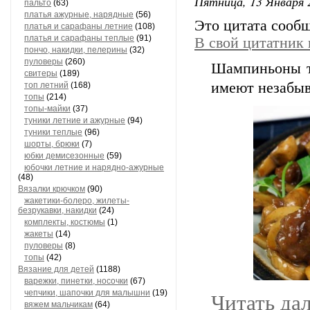
Пятница, 13 Января 
пальто
(63)
платья ажурные, нарядные
(56)
Это цитата сооб
платья и сарафаны летние
(108)
платья и сарафаны теплые
(91)
В свой цитатник
пончо, накидки, пелерины
(32)
пуловеры
(260)
Шампиньоны та
свитеры
(189)
имеют незабыв
топ летний
(168)
топы
(214)
топы-майки
(37)
туники летние и ажурные
(94)
туники теплые
(96)
шорты, брюки
(7)
юбки демисезонные
(59)
юбочки летние и нарядно-ажурные
(48)
Вязалки крючком
(90)
жакетики-болеро, жилеты-
безрукавки, накидки
(24)
комплекты, костюмы
(1)
жакеты
(14)
пуловеры
(8)
топы
(42)
Вязание для детей
(1188)
варежки, пинетки, носочки
(67)
чепчики, шапочки для малышни
(19)
Читать да
вяжем мальчикам
(64)