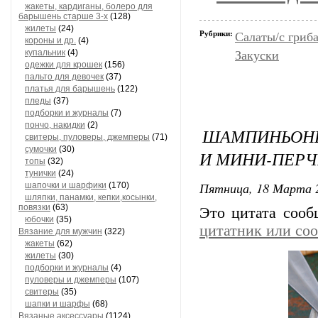
жакеты, кардиганы, болеро для
барышень старше 3-х
(128)
жилеты
(24)
Рубрики:
Салаты/с гриб
короны и др.
(4)
купальник
(4)
Закуски
одежки для крошек
(156)
пальто для девочек
(37)
платья для барышень
(122)
пледы
(37)
подборки и журналы
(7)
пончо, накидки
(2)
ШАМПИНЬОНЫ
свитеры, пуловеры, джемперы
(71)
сумочки
(30)
И МИНИ-ПЕР
топы
(32)
тунички
(24)
Пятница, 18 Марта 2
шапочки и шарфики
(170)
шляпки, панамки, кепки,косынки,
повязки
(63)
Это цитата соо
юбочки
(35)
цитатник или со
Вязание для мужчин
(322)
жакеты
(62)
жилеты
(30)
подборки и журналы
(4)
пуловеры и джемперы
(107)
свитеры
(35)
шапки и шарфы
(68)
Вязаные аксессуары
(1124)