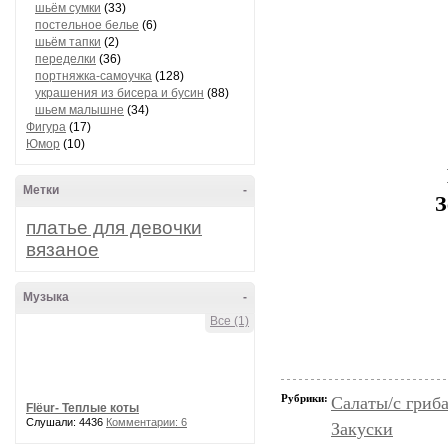
шьём сумки
(33)
постельное белье
(6)
шьём тапки
(2)
переделки
(36)
портняжка-самоучка
(128)
украшения из бисера и бусин
(88)
шьем малышне
(34)
Фигура
(17)
Юмор
(10)
Метки
-
З
платье для девочки
вязаное
Музыка
-
Все (1)
Рубрики:
Салаты/с гриб
Flёur- Теплые коты
Слушали: 4436
Комментарии: 6
Закуски