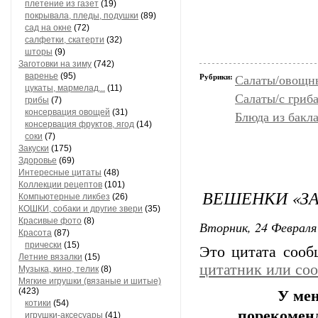
плетение из газет
(19)
покрывала, пледы, подушки
(89)
сад на окне
(72)
салфетки, скатерти
(32)
шторы
(9)
Заготовки на зиму
(742)
варенье
(95)
Рубрики:
Салаты/овощн
цукаты, мармелад...
(11)
Салаты/с гриб
грибы
(7)
консервация овощей
(31)
Блюда из бакла
консервация фруктов, ягод
(14)
соки
(7)
Закуски
(175)
Здоровье
(69)
Интересные цитаты
(48)
Коллекции рецептов
(101)
ВЕШЕНКИ «З
Компьютерные ликбез
(26)
КОШКИ, собаки и другие звери
(35)
Красивые фото
(8)
Вторник, 24 Февраля 
Красота
(87)
прически
(15)
Это цитата соо
Летние вязалки
(15)
цитатник или со
Музыка, кино, телик
(8)
Мягкие игрушки (вязаные и шитые)
(423)
У ме
котики
(54)
порекоменд
игрушки-аксесуары
(41)