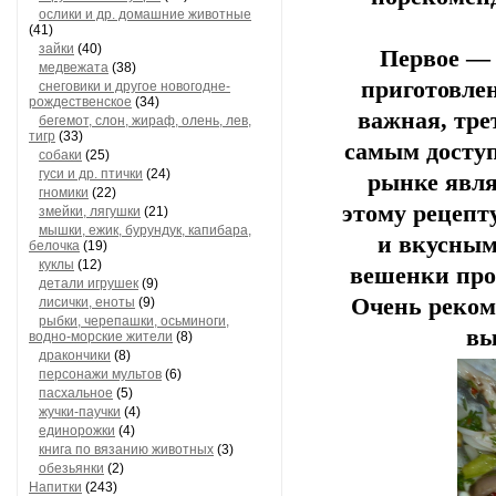
ослики и др. домашние животные
(41)
зайки
(40)
Первое — 
медвежата
(38)
приготовле
снеговики и другое новогодне-
рождественское
(34)
важная, тре
бегемот, слон, жираф, олень, лев,
тигр
(33)
самым доступ
собаки
(25)
гуси и др. птички
(24)
рынке явл
гномики
(22)
этому рецепт
змейки, лягушки
(21)
мышки, ежик, бурундук, капибара,
и вкусным
белочка
(19)
куклы
(12)
вешенки прос
детали игрушек
(9)
Очень реком
лисички, еноты
(9)
рыбки, черепашки, осьминоги,
вы
водно-морские жители
(8)
дракончики
(8)
персонажи мультов
(6)
пасхальное
(5)
жучки-паучки
(4)
единорожки
(4)
книга по вязанию животных
(3)
обезьянки
(2)
Напитки
(243)