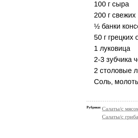
100 г сыра
200 г свежи
½ банки кон
50 г грецких
1 луковица
2-3 зубчика 
2 столовые л
Соль, молот
Рубрики:
Салаты/с мясо
Салаты/с гриб