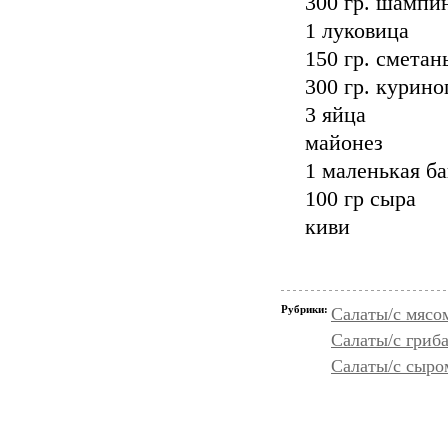
300 гр. шампи
1 луковица
150 гр. сметан
300 гр. курино
3 яйца
майонез
1 маленькая б
100 гр сыра
киви
Рубрики:
Салаты/с мясо
Салаты/с гриб
Салаты/с сыро