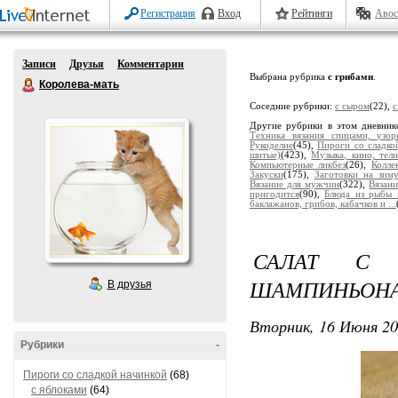
Регистрация
Вход
Рейтинги
Авос
Записи
Друзья
Комментарии
Выбрана рубрика
с грибами
.
Королева-мать
Соседние рубрики:
с сыром
(22),
с
Другие рубрики в этом дневник
Техника вязания спицами, узор
Рукоделие
(45),
Пироги со сладко
шитые)
(423),
Музыка, кино, тели
Компьютерные ликбез
(26),
Колле
Закуски
(175),
Заготовки на зим
Вязание для мужчин
(322),
Вязани
пригодится
(90),
Блюда из рыбы 
баклажанов, грибов, кабачков и ...
САЛАТ С 
ШАМПИНЬОН
В друзья
Вторник, 16 Июня 20
Рубрики
-
Пироги со сладкой начинкой
(68)
с яблоками
(64)