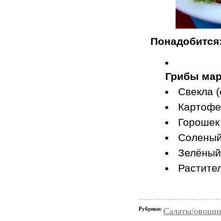
Понадобится
Грибы ма
Свекла (
Картофе
Горошек
Соленый
Зелёный
Растите
Рубрики:
Салаты/овощн