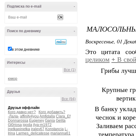
Подписка по e-mail
-
МАЛОСОЛЬН
Поиск по дневнику
-
Воскресенье, 01 Дека
в этом дневнике
Это цитата со
целиком
+
В свой
Интересы
-
Грибы лучше
Все (1)
юмор
Крупные гри
Друзья
-
вертик
Все (94)
В банку уклад
Друзья оффлайн
Кого давно нет?
Кого добавить?
чеснок и коре
-Лала-
affinity4you
Amfidalla
Clara_Ef
Donnarossa
Eugeney
Gania
Gelita
Заливаем рас
Gl0riosa
igoda
ilya-m1972
inetkapinetka
iralev67
Konstancia
L-
температура 
Irina
Larmes_delicatesse
marianna61