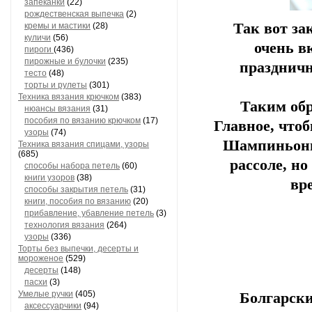
запеканки
(22)
рождественская выпечка
(2)
Так вот за
кремы и мастики
(28)
куличи
(56)
очень в
пироги
(436)
пирожные и булочки
(235)
праздничн
тесто
(48)
торты и рулеты
(301)
Техника вязания крючком
(383)
Таким обр
нюансы вязания
(31)
пособия по вязанию крючком
(17)
Главное, что
узоры
(74)
Шампиньоны 
Техника вязания спицами, узоры
(685)
рассоле, н
способы набора петель
(60)
книги узоров
(38)
вр
способы закрытия петель
(31)
книги, пособия по вязанию
(20)
прибавление, убавление петель
(3)
технология вязания
(264)
узоры
(336)
Торты без выпечки, десерты и
мороженое
(529)
десерты
(148)
пасхи
(3)
Умелые ручки
(405)
Болгарски
аксессуарчики
(94)