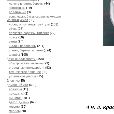
летние шляпки, береты
(44)
воротнички
(19)
аппликации
(3)
зонт, маска, бусы, серьги, чехол для
мобилки,чехол
(30)
носки, чулки, гетры, рейтузы
(103)
обувь
(98)
перчатки, варежки, митенки
(72)
пояса
(10)
сумки
(84)
шали и палантины
(211)
шапки, береты, шляпки
(324)
шарфы
(195)
Дачные полезности
(158)
обустройство цветника
(23)
огородные премудрости
(93)
техническое решение
(30)
украшение участка
(15)
Дневник
(45)
Домашний уют
(439)
абажуры
(11)
прихватки
(2)
вышивка
(101)
декор, дизайн
(69)
4 ч. л. кр
коврики
(39)
мебель
(28)