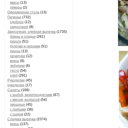
квасы
(13)
ликеры
(2)
Оформление стола
(13)
Печенье
(732)
сдобное
(12)
закусочное
(8)
Закусочная, хлебная выпечка
(1735)
блины и оладьи
(261)
пироги
(51)
булочки и пирожки
(51)
пиццы
(13)
хачапури
(12)
кексы
(9)
чебуреки
(6)
тесто
(54)
хлеб
(291)
Рукоделие
(45)
рукоделие
(17)
Салаты
(166)
с рыбой, морепродуктами
(67)
с мясом, колбасой
(54)
овощные
(45)
с грибами
(36)
с сыром
(22)
Сладкая выпечка
(2374)
кексы
(137)