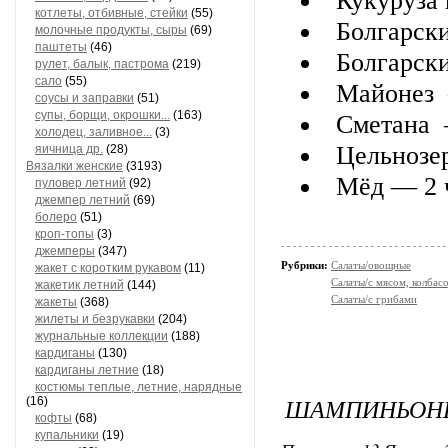
Кукуруза
котлеты, отбивные, стейки
(55)
Болгарск
молочные продукты, сыры
(69)
паштеты
(46)
Болгарски
рулет, балык, пастрома
(219)
сало
(55)
Майонез 
соусы и заправки
(51)
супы, борщи, окрошки...
(163)
Сметана —
холодец, заливное...
(3)
Цельнозер
яичница др.
(28)
Вязалки женские
(3193)
Мёд — 2 ч
пуловер летний
(92)
джемпер летний
(69)
болеро
(51)
кроп-топы
(3)
джемперы
(347)
Рубрики:
Салаты/овощные
жакет с коротким рукавом
(11)
Салаты/с мясом, колбас
жакетик летний
(144)
Салаты/с грибами
жакеты
(368)
жилеты и безрукавки
(204)
журнальные коллекции
(188)
кардиганы
(130)
кардиганы летние
(18)
костюмы теплые, летние, нарядные
ШАМПИНЬОНЫ
(16)
кофты
(68)
купальники
(19)