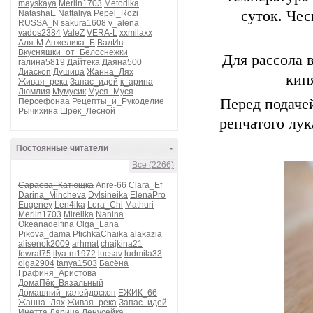
mayskaya
Merlin1703
Metodika
суток. Че
NatashaE
Nattaliya
Pepel_Rozi
RUSSA_N
sakura1608
v_alena
vados2384
ValeZ
VERA-L
xxmilaxx
Аля-М
Анжелика_Б
ВалИв
Вкусняшки_от_Белоснежки
Для рассола 
галина5819
Дайтека
Даяна500
Диаскоп
Душица
Жанна_Лях
кип
Живая_река
Запас_идей
к_арина
Люмлия
Мумусик
Муся_Муся
Перед подаче
Персефонаа
Рецепты_и_Рукоделие
Рычихина
Шрек_Лесной
репчатого лу
Постоянные читатели
-
Все (2266)
Сараева_Катющка
Anre-66
Clara_Ef
Darina_Mincheva
Dylsineika
ElenaPro
Eugeney
Len4ika
Lora_Chi
Mathuri
Merlin1703
Mirellka
Nanina
Okeanadelfina
Olga_Lana
Pikova_dama
PtichkaChaika
alakazia
alisenok2009
arhmat
chajkina21
fewral75
ilya-m1972
lucsav
ludmila33
olga2904
tanya1503
Басёна
Графиня_Аристова
ДомаПёк_Вязальный
Домашний_калейдоскоп
ЕЖИК_66
Жанна_Лях
Живая_река
Запас_идей
Инетта
Ларица
Ленусейка