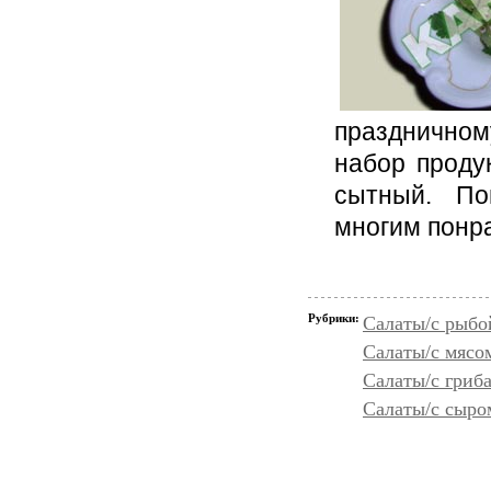
празднично
набор проду
сытный. По
многим понр
Рубрики:
Салаты/с рыбо
Салаты/с мясо
Салаты/с гриб
Салаты/с сыро