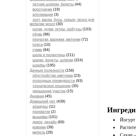
летние шляпки, береты
(44)
воротнички
(19)
аппликации
(3)
зонт, маска, бусы, серьги, чехол для
мобилки,чехол
(30)
носки, чулки, гетры, рейтузы
(103)
обувь
(98)
перчатки, варежки, митенки
(72)
пояса
(10)
сумки
(84)
шали и палантины
(211)
шапки, береты, шляпки
(324)
шарфы
(195)
Дачные полезности
(158)
обустройство цветника
(23)
огородные премудрости
(93)
техническое решение
(30)
украшение участка
(15)
Дневник
(45)
Домашний уют
(439)
абажуры
(11)
Ингреди
прихватки
(2)
вышивка
(101)
Йогурт
декор, дизайн
(69)
Растит
коврики
(39)
мебель
(28)
Сахар 