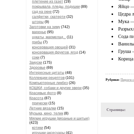
плетение из газет
(19)
Яйцо —
покрывала, пледы, подушки
(89)
сад на окне
(72)
Цедра 
салфетки, скатерти
(32)
Мука —
шторы
(9)
Заготовки на зиму
(742)
Разрыхл
варенье
(95)
Сода пи
цукаты, мармелад...
(11)
грибы
(7)
Ваниль
консервация овощей
(31)
Груша 
консервация фруктов, ягод
(14)
соки
(7)
Корица 
Закуски
(175)
Здоровье
(69)
Интересные цитаты
(48)
Коллекции рецептов
(101)
Рубрики:
Пироги с
Компьютерные ликбез
(26)
КОШКИ, собаки и другие звери
(35)
Красивые фото
(8)
Красота
(87)
прически
(15)
Летние вязалки
(15)
Страницы:
Музыка, кино, телик
(8)
Мягкие игрушки (вязаные и шитые)
(423)
котики
(54)
игрушки-аксесуары
(41)