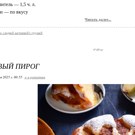
итель — 1,5 ч. л.
н — по вкусу
Читать далее...
о сладкой начинкой/с грушей
ВЫЙ ПИРОГ
я 2025 г. 00:55
+ в цитатник