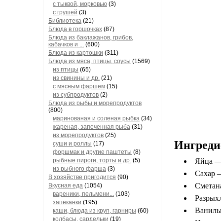
с тыквой, морковью
(3)
с грушей
(3)
Библиотека
(21)
Блюда в горшочках
(87)
Блюда из баклажанов, грибов,
кабачков и ...
(600)
Блюда из картошки
(311)
Блюда из мяса, птицы, соусы
(1569)
из птицы
(65)
из свинины и др.
(21)
с мясным фаршем
(15)
из субпродуктов
(2)
Блюда из рыбы и морепродуктов
(800)
маринованая и соленая рыбка
(34)
жареная, запеченная рыба
(31)
из морепродуктов
(25)
Ингреди
суши и роллы
(17)
форшмак и другие паштеты
(8)
рыбные пироги, торты и др.
(5)
Яйца —
из рыбного фарша
(3)
Сахар 
В хозяйстве пригодится
(90)
Сметан
Вкусная еда
(1054)
вареники, пельмени...
(103)
Разрыхл
запеканки
(195)
Ваниль
каши, блюда из круп, гарниры
(60)
колбасы, сардельки
(19)