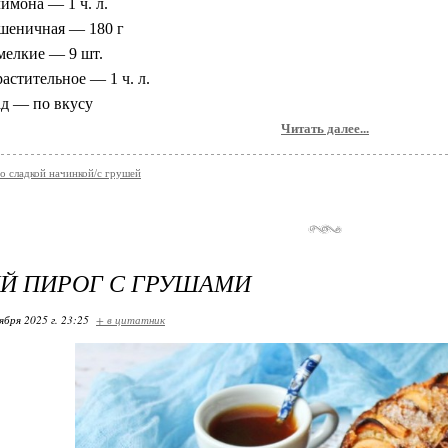
имона — 1 ч. л.
шеничная — 180 г
мелкие — 9 шт.
астительное — 1 ч. л.
д — по вкусу
Читать далее...
о сладкой начинкой/с грушей
ИЙ ПИРОГ С ГРУШАМИ
ября 2025 г. 23:25
+ в цитатник