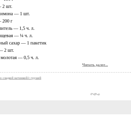
 2 шт.
лимона — 1 шт.
 200 г
итель — 1,5 ч. л.
щевая — ¼ ч. л.
ный сахар — 1 пакетик
— 2 шт.
молотая — 0,5 ч. л.
Читать далее...
о сладкой начинкой/с грушей