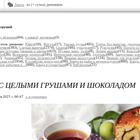
Авось
из (+ сутки) дневников
 грушей
.
:
с яблоками
(64),
с тыквой, морковью
(3)
 этом дневнике:
Юмор
(10),
Фигура
(17),
Умелые ручки
(405),
Торты без выпечки, десерт
рючком
(383),
Сладкая выпечка
(2374),
Салаты
(166),
рукоделие
(17),
Рукоделие
(45),
Пироги со
кие игрушки (вязаные и шитые)
(423),
Музыка, кино, телик
(8),
Летние вязалки
(15),
Красота
без
(26),
Коллекции рецептов
(101),
Интересные цитаты
(48),
Здоровье
(69),
Закусочная, хл
9),
Дневник
(45),
Дачные полезности
(158),
Вязаные аксессуары
(1124),
Вязание для мужчин
(
сная еда
(1054),
В хозяйстве пригодится
(90),
Блюда из рыбы и морепродуктов
(800),
Блюда 
ов, кабачков и ...
(600),
Блюда в горшочках
(87),
Библиотека
(21)
 С ЦЕЛЫМИ ГРУШАМИ И ШОКОЛАДОМ
я 2025 г. 00:47
+ в цитатник