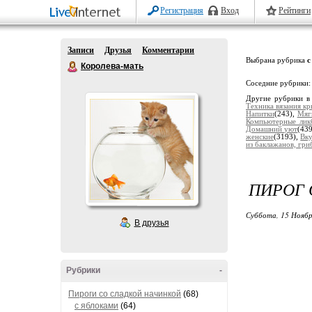
Регистрация
Вход
Рейтинги
Записи
Друзья
Комментарии
Выбрана рубрика
с
Королева-мать
Соседние рубрики
Другие рубрики в
Техника вязания к
Напитки
(243),
Мяг
Компьютерные лик
Домашний уют
(43
женские
(3193),
Вку
из баклажанов, гриб
​ПИРОГ
Суббота, 15 Ноябр
В друзья
Рубрики
-
Пироги со сладкой начинкой
(68)
с яблоками
(64)