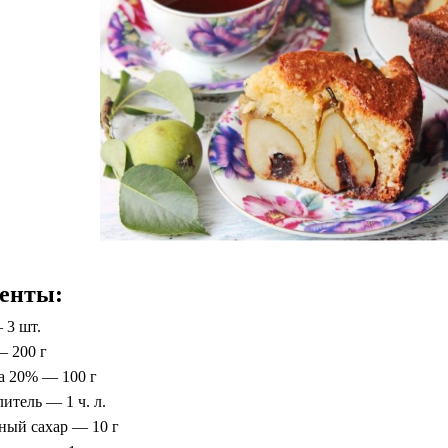
енты:
 3 шт.
— 200 г
а 20% — 100 г
итель — 1 ч. л.
ный сахар — 10 г