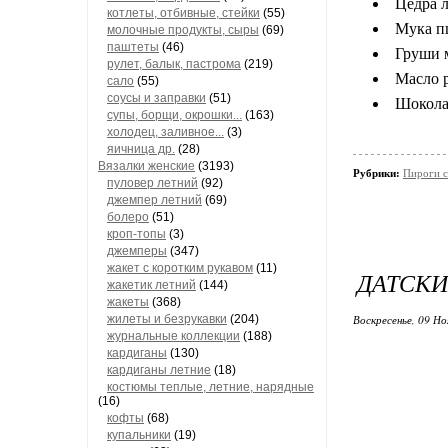
Цедра л
котлеты, отбивные, стейки
(55)
Мука п
молочные продукты, сыры
(69)
паштеты
(46)
Груши 
рулет, балык, пастрома
(219)
Масло р
сало
(55)
соусы и заправки
(51)
Шокола
супы, борщи, окрошки...
(163)
холодец, заливное...
(3)
яичница др.
(28)
Вязалки женские
(3193)
Рубрики:
Пироги с
пуловер летний
(92)
джемпер летний
(69)
болеро
(51)
кроп-топы
(3)
джемперы
(347)
жакет с коротким рукавом
(11)
​ДАТСК
жакетик летний
(144)
жакеты
(368)
жилеты и безрукавки
(204)
Воскресенье, 09 Но
журнальные коллекции
(188)
кардиганы
(130)
кардиганы летние
(18)
костюмы теплые, летние, нарядные
(16)
кофты
(68)
купальники
(19)