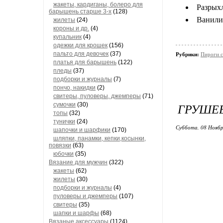
жакеты, кардиганы, болеро для
Разрыхл
барышень старше 3-х
(128)
Ванили
жилеты
(24)
короны и др.
(4)
купальник
(4)
одежки для крошек
(156)
пальто для девочек
(37)
Рубрики:
Пироги с
платья для барышень
(122)
пледы
(37)
подборки и журналы
(7)
пончо, накидки
(2)
свитеры, пуловеры, джемперы
(71)
​ГРУШЕ
сумочки
(30)
топы
(32)
тунички
(24)
Суббота, 08 Ноябр
шапочки и шарфики
(170)
шляпки, панамки, кепки,косынки,
повязки
(63)
юбочки
(35)
Вязание для мужчин
(322)
жакеты
(62)
жилеты
(30)
подборки и журналы
(4)
пуловеры и джемперы
(107)
свитеры
(35)
шапки и шарфы
(68)
Вязаные аксессуары
(1124)