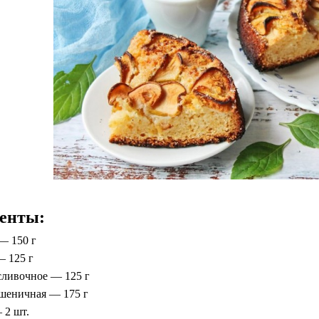
енты:
— 150 г
— 125 г
сливочное — 125 г
шеничная — 175 г
 2 шт.