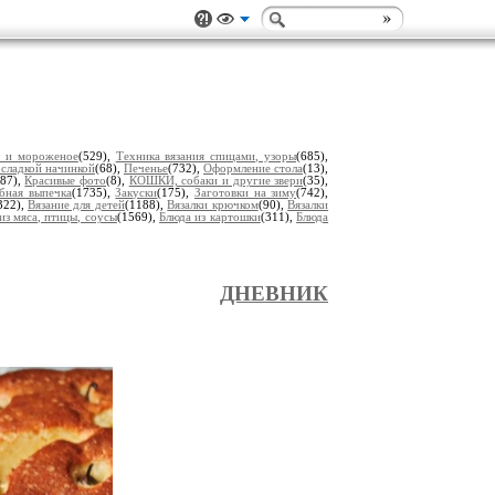
ы и мороженое
(529),
Техника вязания спицами, узоры
(685),
 сладкой начинкой
(68),
Печенье
(732),
Оформление стола
(13),
(87),
Красивые фото
(8),
КОШКИ, собаки и другие звери
(35),
ебная выпечка
(1735),
Закуски
(175),
Заготовки на зиму
(742),
322),
Вязание для детей
(1188),
Вязалки крючком
(90),
Вязалки
из мяса, птицы, соусы
(1569),
Блюда из картошки
(311),
Блюда
ДНЕВНИК