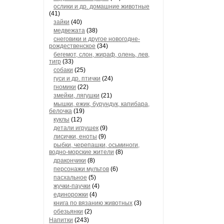
ослики и др. домашние животные
(41)
зайки
(40)
медвежата
(38)
снеговики и другое новогодне-
рождественское
(34)
бегемот, слон, жираф, олень, лев,
тигр
(33)
собаки
(25)
гуси и др. птички
(24)
гномики
(22)
змейки, лягушки
(21)
мышки, ежик, бурундук, капибара,
белочка
(19)
куклы
(12)
детали игрушек
(9)
лисички, еноты
(9)
рыбки, черепашки, осьминоги,
водно-морские жители
(8)
дракончики
(8)
персонажи мультов
(6)
пасхальное
(5)
жучки-паучки
(4)
единорожки
(4)
книга по вязанию животных
(3)
обезьянки
(2)
Напитки
(243)