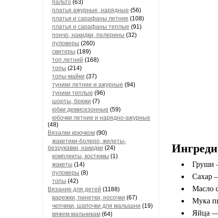
пальто
(63)
платья ажурные, нарядные
(56)
платья и сарафаны летние
(108)
платья и сарафаны теплые
(91)
пончо, накидки, пелерины
(32)
пуловеры
(260)
свитеры
(189)
топ летний
(168)
топы
(214)
топы-майки
(37)
туники летние и ажурные
(94)
туники теплые
(96)
шорты, брюки
(7)
юбки демисезонные
(59)
юбочки летние и нарядно-ажурные
(48)
Вязалки крючком
(90)
жакетики-болеро, жилеты-
Ингреди
безрукавки, накидки
(24)
комплекты, костюмы
(1)
Груши 
жакеты
(14)
пуловеры
(8)
Сахар 
топы
(42)
Масло 
Вязание для детей
(1188)
варежки, пинетки, носочки
(67)
Мука п
чепчики, шапочки для малышни
(19)
Яйца —
вяжем мальчикам
(64)