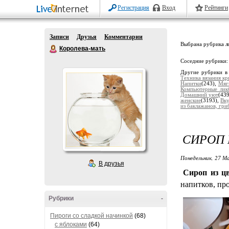
Регистрация
Вход
Рейтинги
Записи
Друзья
Комментарии
Выбрана рубрика
л
Королева-мать
Соседние рубрики
Другие рубрики в
Техника вязания к
Напитки
(243),
Мяг
Компьютерные лик
Домашний уют
(43
женские
(3193),
Вку
из баклажанов, гриб
СИРОП 
Понедельник, 27 М
В друзья
Сироп из ц
напитков, про
Рубрики
-
Пироги со сладкой начинкой
(68)
с яблоками
(64)