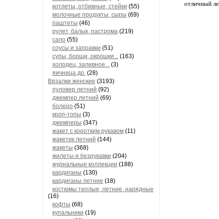
отличный ле
котлеты, отбивные, стейки
(55)
молочные продукты, сыры
(69)
паштеты
(46)
рулет, балык, пастрома
(219)
сало
(55)
соусы и заправки
(51)
супы, борщи, окрошки...
(163)
холодец, заливное...
(3)
яичница др.
(28)
Вязалки женские
(3193)
пуловер летний
(92)
джемпер летний
(69)
болеро
(51)
кроп-топы
(3)
джемперы
(347)
жакет с коротким рукавом
(11)
жакетик летний
(144)
жакеты
(368)
жилеты и безрукавки
(204)
журнальные коллекции
(188)
кардиганы
(130)
кардиганы летние
(18)
костюмы теплые, летние, нарядные
(16)
кофты
(68)
купальники
(19)