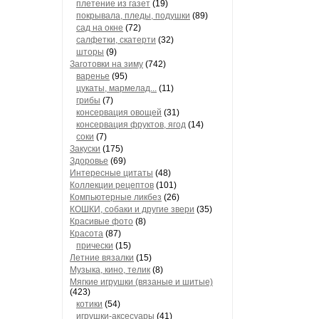
плетение из газет
(19)
покрывала, пледы, подушки
(89)
сад на окне
(72)
салфетки, скатерти
(32)
шторы
(9)
Заготовки на зиму
(742)
варенье
(95)
цукаты, мармелад...
(11)
грибы
(7)
консервация овощей
(31)
консервация фруктов, ягод
(14)
соки
(7)
Закуски
(175)
Здоровье
(69)
Интересные цитаты
(48)
Коллекции рецептов
(101)
Компьютерные ликбез
(26)
КОШКИ, собаки и другие звери
(35)
Красивые фото
(8)
Красота
(87)
прически
(15)
Летние вязалки
(15)
Музыка, кино, телик
(8)
Мягкие игрушки (вязаные и шитые)
(423)
котики
(54)
игрушки-аксесуары
(41)