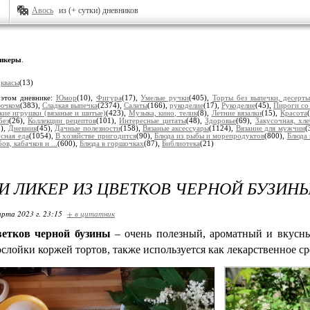
Авось
из (+ сутки) дневников
икеры
.
:
квасы
(13)
 этом дневнике:
Юмор
(10),
Фигура
(17),
Умелые ручки
(405),
Торты без выпечки, десерт
рючком
(383),
Сладкая выпечка
(2374),
Салаты
(166),
рукоделие
(17),
Рукоделие
(45),
Пироги со
кие игрушки (вязаные и шитые)
(423),
Музыка, кино, телик
(8),
Летние вязалки
(15),
Красота
без
(26),
Коллекции рецептов
(101),
Интересные цитаты
(48),
Здоровье
(69),
Закусочная, хл
9),
Дневник
(45),
Дачные полезности
(158),
Вязаные аксессуары
(1124),
Вязание для мужчин
(
сная еда
(1054),
В хозяйстве пригодится
(90),
Блюда из рыбы и морепродуктов
(800),
Блюда 
ов, кабачков и ...
(600),
Блюда в горшочках
(87),
Библиотека
(21)
И ЛИКЕР ИЗ ЦВЕТКОВ ЧЕРНОЙ БУЗИН
арта 2023 г. 23:15
+ в цитатник
ветков черной бузины
– очень полезный, ароматный и вкусн
слойки коржей тортов, также используется как лекарственное ср