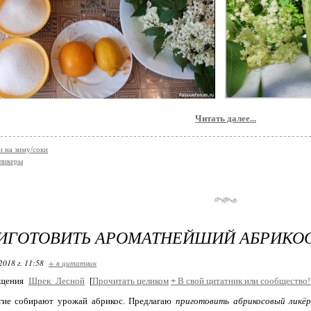
Читать далее...
и на зиму/соки
ликеры
РИГОТОВИТЬ АРОМАТНЕЙШИЙ АБРИКО
2018 г. 11:58
+ в цитатник
бщения
Шрек_Лесной
[
Прочитать целиком
+
В свой цитатник или сообщество!
гие собирают урожай абрикос. Предлагаю
приготовить абрикосовый ликё