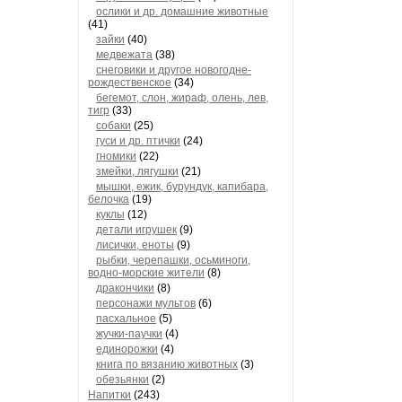
ослики и др. домашние животные
(41)
зайки
(40)
медвежата
(38)
снеговики и другое новогодне-
рождественское
(34)
бегемот, слон, жираф, олень, лев,
тигр
(33)
собаки
(25)
гуси и др. птички
(24)
гномики
(22)
змейки, лягушки
(21)
мышки, ежик, бурундук, капибара,
белочка
(19)
куклы
(12)
детали игрушек
(9)
лисички, еноты
(9)
рыбки, черепашки, осьминоги,
водно-морские жители
(8)
дракончики
(8)
персонажи мультов
(6)
пасхальное
(5)
жучки-паучки
(4)
единорожки
(4)
книга по вязанию животных
(3)
обезьянки
(2)
Напитки
(243)