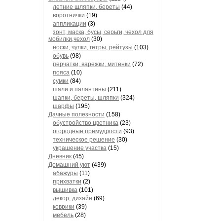
летние шляпки, береты
(44)
воротнички
(19)
аппликации
(3)
зонт, маска, бусы, серьги, чехол для
мобилки,чехол
(30)
носки, чулки, гетры, рейтузы
(103)
обувь
(98)
перчатки, варежки, митенки
(72)
пояса
(10)
сумки
(84)
шали и палантины
(211)
шапки, береты, шляпки
(324)
шарфы
(195)
Дачные полезности
(158)
обустройство цветника
(23)
огородные премудрости
(93)
техническое решение
(30)
украшение участка
(15)
Дневник
(45)
Домашний уют
(439)
абажуры
(11)
прихватки
(2)
вышивка
(101)
декор, дизайн
(69)
коврики
(39)
мебель
(28)