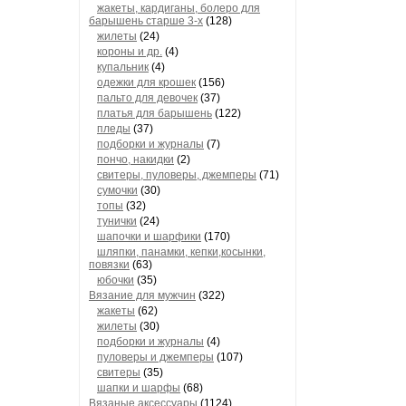
жакеты, кардиганы, болеро для
барышень старше 3-х
(128)
жилеты
(24)
короны и др.
(4)
купальник
(4)
одежки для крошек
(156)
пальто для девочек
(37)
платья для барышень
(122)
пледы
(37)
подборки и журналы
(7)
пончо, накидки
(2)
свитеры, пуловеры, джемперы
(71)
сумочки
(30)
топы
(32)
тунички
(24)
шапочки и шарфики
(170)
шляпки, панамки, кепки,косынки,
повязки
(63)
юбочки
(35)
Вязание для мужчин
(322)
жакеты
(62)
жилеты
(30)
подборки и журналы
(4)
пуловеры и джемперы
(107)
свитеры
(35)
шапки и шарфы
(68)
Вязаные аксессуары
(1124)