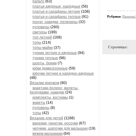
пальто
(63)
платья ажурные, нарядные
(56)
платья и сарафаны летние
(108)
платья и сарафаны теплые
(91)
Рубрики:
Напитки/
пончо, накидки, пелерины
(32)
пуловеры
(260)
свитеры
(189)
топ летний
(168)
топы
(214)
Страницы:
топы-майки
(37)
туники летние и ажурные
(94)
туники теплые
(96)
шорты, брюки
(7)
юбки демисезонные
(59)
юбочки летние и нарядно-ажурные
(48)
Вязалки крючком
(90)
жакетики-болеро, жилеты-
безрукавки, накидки
(24)
комплекты, костюмы
(1)
жакеты
(14)
пуловеры
(8)
топы
(42)
Вязание для детей
(1188)
варежки, пинетки, носочки
(67)
чепчики, шапочки для малышни
(19)
вяжем мальчикам
(64)