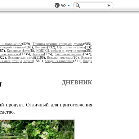
ы и мороженое
(529),
Техника вязания спицами, узоры
(685),
 сладкой начинкой
(68),
Печенье
(732),
Оформление стола
(13),
(87),
Красивые фото
(8),
КОШКИ, собаки и другие звери
(35),
ебная выпечка
(1735),
Закуски
(175),
Заготовки на зиму
(742),
322),
Вязание для детей
(1188),
Вязалки крючком
(90),
Вязалки
из мяса, птицы, соусы
(1569),
Блюда из картошки
(311),
Блюда
Ы
ДНЕВНИК
ый продукт. Отличный для приготовления
едство.