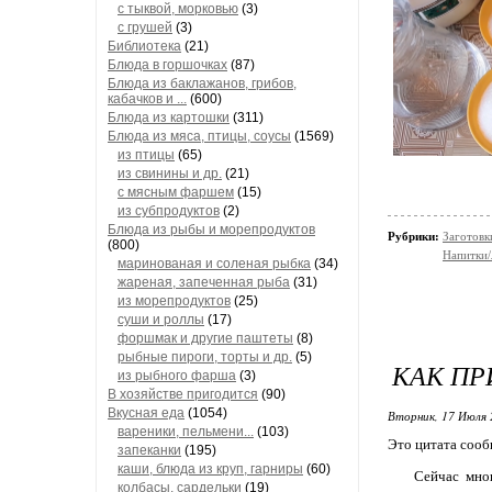
с тыквой, морковью
(3)
с грушей
(3)
Библиотека
(21)
Блюда в горшочках
(87)
Блюда из баклажанов, грибов,
кабачков и ...
(600)
Блюда из картошки
(311)
Блюда из мяса, птицы, соусы
(1569)
из птицы
(65)
из свинины и др.
(21)
с мясным фаршем
(15)
из субпродуктов
(2)
Блюда из рыбы и морепродуктов
Рубрики:
Заготовк
(800)
Напитки/
маринованая и соленая рыбка
(34)
жареная, запеченная рыба
(31)
из морепродуктов
(25)
суши и роллы
(17)
форшмак и другие паштеты
(8)
рыбные пироги, торты и др.
(5)
КАК П
из рыбного фарша
(3)
В хозяйстве пригодится
(90)
Вкусная еда
(1054)
Вторник, 17 Июля 
вареники, пельмени...
(103)
Это цитата соо
запеканки
(195)
каши, блюда из круп, гарниры
(60)
Сейчас мно
колбасы, сардельки
(19)