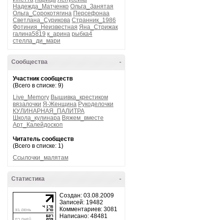
Надежда_Матченко
Ольга_Занятая
Ольга_Сорокотягина
Персефонаа
Светлана_Сурикова
Странник_1986
Фотиния_Неизвестная
Яна_Стрижак
галина5819
к_арина
рыбка4
стелла_ди_мари
Сообщества
-
Участник сообществ
(Всего в списке: 9)
Live_Memory
Вышивка_крестиком
вязалочки
Я-Женщина
Рукоделочки
КУЛИНАРНАЯ_ПАЛИТРА
Школа_кулинара
Вяжем_вместе
Арт_Калейдоскоп
Читатель сообществ
(Всего в списке: 1)
Ссылочки_малятам
Статистика
-
Создан: 03.08.2009
Записей: 19482
Комментариев: 3081
Написано: 48481