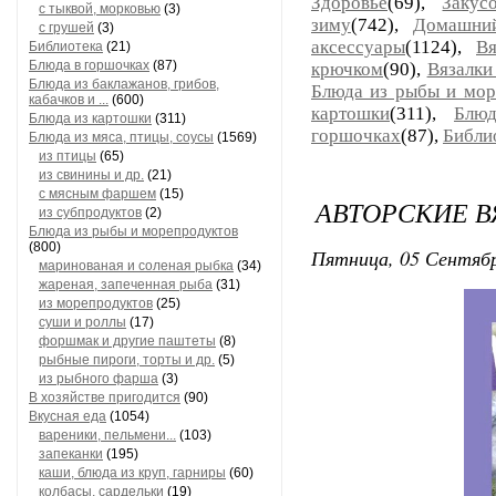
Здоровье
(69),
Закус
с тыквой, морковью
(3)
зиму
(742),
Домашни
с грушей
(3)
аксессуары
(1124),
В
Библиотека
(21)
Блюда в горшочках
(87)
крючком
(90),
Вязалки
Блюда из баклажанов, грибов,
Блюда из рыбы и мор
кабачков и ...
(600)
картошки
(311),
Блюд
Блюда из картошки
(311)
горшочках
(87),
Библи
Блюда из мяса, птицы, соусы
(1569)
из птицы
(65)
из свинины и др.
(21)
с мясным фаршем
(15)
АВТОРСКИЕ 
из субпродуктов
(2)
Блюда из рыбы и морепродуктов
(800)
Пятница, 05 Сентябр
маринованая и соленая рыбка
(34)
жареная, запеченная рыба
(31)
из морепродуктов
(25)
суши и роллы
(17)
форшмак и другие паштеты
(8)
рыбные пироги, торты и др.
(5)
из рыбного фарша
(3)
В хозяйстве пригодится
(90)
Вкусная еда
(1054)
вареники, пельмени...
(103)
запеканки
(195)
каши, блюда из круп, гарниры
(60)
колбасы, сардельки
(19)