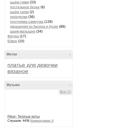
шьём сумки
(33)
постельное белье
(6)
шьём тапки
(2)
переделки
(36)
портняжка-самоучка
(128)
украшения из бисера и бусин
(88)
шьем малышне
(34)
Фигура
(17)
Юмор
(10)
Метки
-
платье для девочки
вязаное
Музыка
-
Все (1)
Flёur- Теплые коты
Слушали: 4436
Комментарии: 6