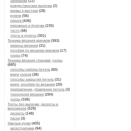
запеканки
(22)
рождественская выпечка
(2)
кремы и мастики
(28)
куличи
(56)
пироги
(436)
пирожные и булочки
(235)
тесто
(48)
торты и рулеты
(301)
Техника вязания крючком
(383)
нюансы вязания
(31)
пособия по вязанию крючком
(17)
узоры
(74)
Техника вязания спицами, узоры
(685)
способы набора петель
(60)
книги узоров
(38)
способы закрытия петель
(31)
книги, пособия по вязанию
(20)
прибавление, убавление петель
(3)
технология вязания
(264)
узоры
(336)
Торты без выпечки, десерты и
мороженое
(529)
десерты
(148)
пасхи
(3)
Умелые ручки
(405)
аксессуарчики
(94)