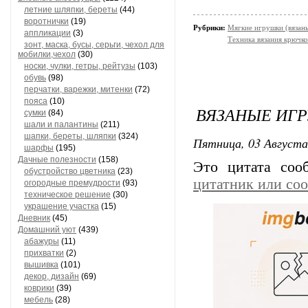
летние шляпки, береты
(44)
воротнички
(19)
Рубрики:
Мягкие игрушки (вязан
аппликации
(3)
Техника вязания крючк
зонт, маска, бусы, серьги, чехол для
мобилки,чехол
(30)
носки, чулки, гетры, рейтузы
(103)
обувь
(98)
перчатки, варежки, митенки
(72)
пояса
(10)
ВЯЗАНЫЕ ИГ
сумки
(84)
шали и палантины
(211)
шапки, береты, шляпки
(324)
Пятница, 03 Августа
шарфы
(195)
Дачные полезности
(158)
Это цитата со
обустройство цветника
(23)
цитатник или со
огородные премудрости
(93)
техническое решение
(30)
украшение участка
(15)
Дневник
(45)
Домашний уют
(439)
абажуры
(11)
прихватки
(2)
вышивка
(101)
декор, дизайн
(69)
коврики
(39)
мебель
(28)