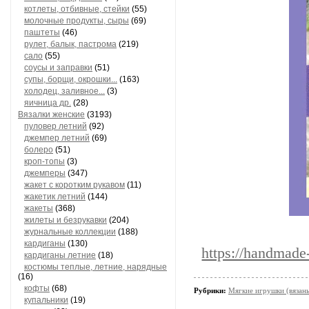
котлеты, отбивные, стейки
(55)
молочные продукты, сыры
(69)
паштеты
(46)
рулет, балык, пастрома
(219)
сало
(55)
соусы и заправки
(51)
супы, борщи, окрошки...
(163)
холодец, заливное...
(3)
яичница др.
(28)
Вязалки женские
(3193)
пуловер летний
(92)
джемпер летний
(69)
болеро
(51)
кроп-топы
(3)
джемперы
(347)
жакет с коротким рукавом
(11)
жакетик летний
(144)
жакеты
(368)
жилеты и безрукавки
(204)
журнальные коллекции
(188)
кардиганы
(130)
https://handmade
кардиганы летние
(18)
костюмы теплые, летние, нарядные
(16)
кофты
(68)
Рубрики:
Мягкие игрушки (вязан
купальники
(19)