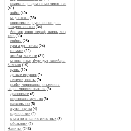
ослики и др. домашние животные
(41)
зайки
(40)
медвежата
(38)
снеговики и другое новогодне-
рождественское
(34)
бегемот, слон, жираф, олень, лев,
тигр
(33)
собаки
(25)
гуси и др. птички
(24)
гномики
(22)
змейки, лягушки
(21)
мышки, ежик, бурундук, капибара,
белочка
(19)
куклы
(12)
детали игрушек
(9)
лисички, еноты
(9)
рыбки, черепашки, осьминоги,
водно-морские жители
(8)
дракончики
(8)
персонажи мультов
(6)
пасхальное
(5)
жучки-паучки
(4)
единорожки
(4)
книга по вязанию животных
(3)
обезьянки
(2)
Напитки
(243)