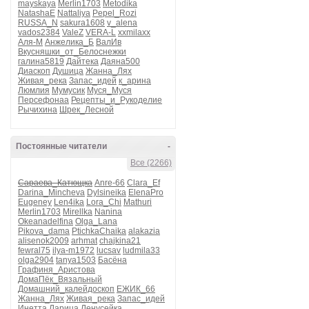
mayskaya
Merlin1703
Metodika
NatashaE
Nattaliya
Pepel_Rozi
RUSSA_N
sakura1608
v_alena
vados2384
ValeZ
VERA-L
xxmilaxx
Аля-М
Анжелика_Б
ВалИв
Вкусняшки_от_Белоснежки
галина5819
Дайтека
Даяна500
Диаскоп
Душица
Жанна_Лях
Живая_река
Запас_идей
к_арина
Люмлия
Мумусик
Муся_Муся
Персефонаа
Рецепты_и_Рукоделие
Рычихина
Шрек_Лесной
Постоянные читатели
-
Все (2266)
Сараева_Катющка
Anre-66
Clara_Ef
Darina_Mincheva
Dylsineika
ElenaPro
Eugeney
Len4ika
Lora_Chi
Mathuri
Merlin1703
Mirellka
Nanina
Okeanadelfina
Olga_Lana
Pikova_dama
PtichkaChaika
alakazia
alisenok2009
arhmat
chajkina21
fewral75
ilya-m1972
lucsav
ludmila33
olga2904
tanya1503
Басёна
Графиня_Аристова
ДомаПёк_Вязальный
Домашний_калейдоскоп
ЕЖИК_66
Жанна_Лях
Живая_река
Запас_идей
Инетта
Ларица
Ленусейка