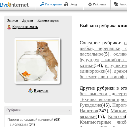
Регистрация
Вход
Рейтинги
Авос
Записи
Друзья
Комментарии
Выбрана рубрика
кни
Королева-мать
Соседние рубрики:
с
рыбки, черепашки, 
пасхальное
(5),
ослик
бурундук, капибара,
котики
(54),
игрушки-а
единорожки
(4),
драко
бегемот, слон, жираф, 
Другие рубрики в эт
В друзья
без выпечки, десер
Техника вязания крю
Рукоделие
(45),
Пироги
Рубрики
-
Напитки
(243),
Мягкие 
вязалки
(15),
Красота
Пироги со сладкой начинкой
(68)
Компьютерные ликб
с яблоками
(64)