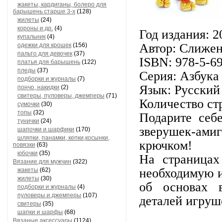
жакеты, кардиганы, болеро для
барышень старше 3-х
(128)
жилеты
(24)
короны и др.
(4)
Год издания: 2
купальник
(4)
Автор: Слижен
одежки для крошек
(156)
пальто для девочек
(37)
ISBN: 978-5-6
платья для барышень
(122)
пледы
(37)
Серия: Азбука
подборки и журналы
(7)
Язык: Русский
пончо, накидки
(2)
свитеры, пуловеры, джемперы
(71)
Количество ст
сумочки
(30)
топы
(32)
Подарите себе
тунички
(24)
зверушек-ами
шапочки и шарфики
(170)
шляпки, панамки, кепки,косынки,
крючком!
повязки
(63)
юбочки
(35)
На страницах
Вязание для мужчин
(322)
необходимую и
жакеты
(62)
жилеты
(30)
об основах в
подборки и журналы
(4)
пуловеры и джемперы
(107)
деталей игруш
свитеры
(35)
шапки и шарфы
(68)
Вязаные аксессуары
(1124)