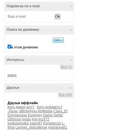
Подписка по e-mail
-
Поиск по дневнику
-
в этом дневнике
Интересы
-
Все (1)
юмор
Друзья
-
Все (94)
Друзья оффлайн
Кого давно нет?
Кого добавить?
-Лала-
affinity4you
Amfidalla
Clara_Ef
Donnarossa
Eugeney
Gania
Gelita
Gl0riosa
igoda
ilya-m1972
inetkapinetka
iralev67
Konstancia
L-
Irina
Larmes_delicatesse
marianna61