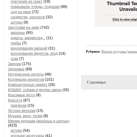
плетение из газет
(19)
покрывала, пледы, подушки
(89)
сад на окне
(72)
салфетки, скатерти
(32)
шторы
(9)
Заготовки на зиму
(742)
варенье
(95)
цукаты, мармелад...
(11)
грибы
(7)
консервация овощей
(31)
Рубрики:
Мягкие игрушки (вязан
консервация фруктов, ягод
(14)
соки
(7)
Закуски
(175)
Здоровье
(69)
Интересные цитаты
(48)
Коллекции рецептов
(101)
Страницы:
Компьютерные ликбез
(26)
КОШКИ, собаки и другие звери
(35)
Красивые фото
(8)
Красота
(87)
прически
(15)
Летние вязалки
(15)
Музыка, кино, телик
(8)
Мягкие игрушки (вязаные и шитые)
(423)
котики
(54)
игрушки-аксесуары
(41)