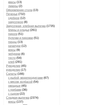
квасы
(13)
ликеры
(2)
Оформление стола
(13)
Печенье
(732)
сдобное
(12)
закусочное
(8)
Закусочная, хлебная выпечка
(1735)
блины и оладьи
(261)
пироги
(51)
булочки и пирожки
(51)
пиццы
(13)
хачапури
(12)
кексы
(9)
чебуреки
(6)
тесто
(54)
хлеб
(291)
Рукоделие
(45)
рукоделие
(17)
Салаты
(166)
с рыбой, морепродуктами
(67)
с мясом, колбасой
(54)
овощные
(45)
с грибами
(36)
с сыром
(22)
Сладкая выпечка
(2374)
кексы
(137)