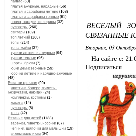
пальто
(63)
платья ажурные, нарядные
(56)
платья и сарафаны летние
(108)
платья и сарафаны теплые
(91)
пончо, накидки, пелерины
(32)
ВЕСЕЛЫЙ ЗО
пуловеры
(260)
СВЯЗАННЫЕ 
свитеры
(189)
топ летний
(168)
топы
(214)
Вторник, 03 Октября
топы-майки
(37)
туники летние и ажурные
(94)
На сайте с:
21.
туники теплые
(96)
шорты, брюки
(7)
Подписаться
юбки демисезонные
(59)
юбочки летние и нарядно-ажурные
(48)
Вязалки крючком
(90)
жакетики-болеро, жилеты-
безрукавки, накидки
(24)
комплекты, костюмы
(1)
жакеты
(14)
пуловеры
(8)
топы
(42)
Вязание для детей
(1188)
варежки, пинетки, носочки
(67)
чепчики, шапочки для малышни
(19)
вяжем мальчикам
(64)