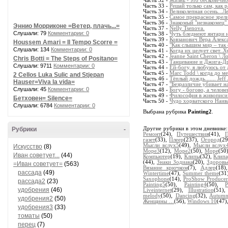
Часть 32 -
Жизнь - это бесконечно
Часть 33 -
Решай только сам, как р
Часть 34 -
Великолепная осень...
Часть 35 -
Самое прекрасное зрели
Часть 36 -
Знакомый "незнакомец"
Эннио Морриконе =Ветер, плачь...=
Часть 37 -
Nelly Tsenova.
Слушали: 79
Комментарии: 0
Часть 38 -
Чуть бледнеют янтари н
Часть 39 -
Ковзанович Вера Алекс
Houssem Amari = Il Tempo Scorre =
Часть 40 -
"Как слышим мир – так
Слушали: 134
Комментарии: 0
Часть 41 -
Когда их целует свет..Х
Часть 42 -
Jeanne Saint Cheron \ 
Chris Botti = The Steps of Positano=
Часть 43 -
Танцевание и Джига-Д
Слушали: 9711
Комментарии: 0
Часть 44 -
Ей-богу, я любуюсь от 
Часть 45 -
Marc Todd \ когда до м
2 Cellos Luka Sulic and Stjepan
Часть 46 -
Тёплый дождь....... Jeff
Hauser=Viva la vida=
Часть 47 -
"Безразличие убивает н
Слушали: 45
Комментарии: 0
Часть 48 -
Богу - богово, а челов
Часть 49 -
Философия в живописи
Бетховен= Silence=
Часть 50 -
Чудо хорватского Наива
Слушали: 6784
Комментарии: 0
Выбрана рубрика
Painting2
.
Рубрики
-
Другие рубрики в этом дневнике
Ремонт
(24),
Путешествия
(41),
газет
(33),
Плеер
(237),
Огород
(2
Мысли вслух5
(49),
Мысли вслух
Искусство
(8)
Море3
(12),
Море2
(50),
Море
(50
Иван советует...
(44)
Компьютер
(19),
Клипы
(32),
Клипа
(44),
Знаки Зодиака
(20),
Здоровь
=Иван советует=
(563)
Вязание крючком
(7),
Адлер
(18
рассада
(49)
Wintertime
(47),
Summer theme
(31
Saxophone
(14),
ProShow Producer
рассада2
(23)
Painting5
(50),
Painting4
(50),
P
удобрения
(46)
Liveinternet
(29),
Illustration
(51)
melody
(50),
Dancing
(32),
Autumn
удобрения2
(50)
Женщины …
(56),
Windows 10
(47)
удобрения3
(33)
томаты
(50)
перец
(7)