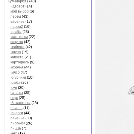
Кулинария
(740)
=десерт
(14)
мой выбор
(6)
перец
(43)
варенье
(17)
перец2
(16)
грибы
(23)
заготовки
(22)
закуска
(42)
кабачки
(42)
крупа
(19)
капуста
(21)
картофель
(9)
курочка
(44)
мясо
(47)
огурчики
(10)
рыба
(26)
суп
(20)
салаты
(35)
соус
(25)
баклажаны
(28)
печень
(11)
пироги
(44)
печенье
(30)
пирожки
(26)
пицца
(7)
кекс
(19)