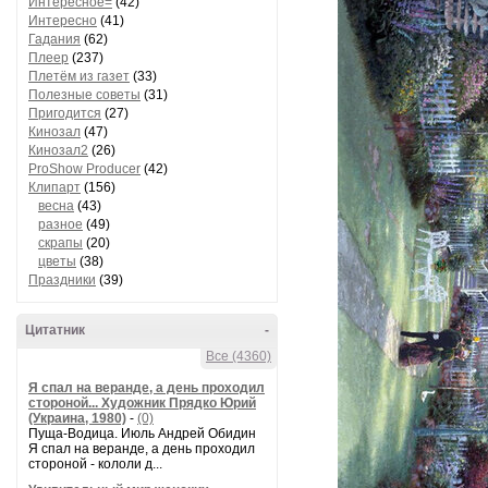
Интересное=
(42)
Интересно
(41)
Гадания
(62)
Плеер
(237)
Плетём из газет
(33)
Полезные советы
(31)
Пригодится
(27)
Кинозал
(47)
Кинозал2
(26)
ProShow Producer
(42)
Клипарт
(156)
весна
(43)
разное
(49)
скрапы
(20)
цветы
(38)
Праздники
(39)
Цитатник
-
Все (4360)
Я спал на веранде, а день проходил
стороной... Художник Прядко Юрий
(Украина, 1980)
-
(0)
Пуща-Водица. Июль Андрей Обидин
Я спал на веранде, а день проходил
стороной - кололи д...