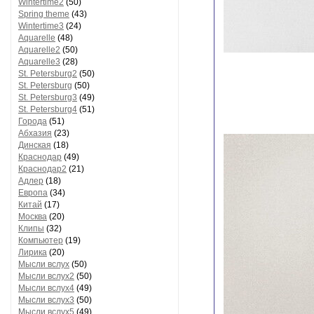
Wintertime2
(50)
Spring theme
(43)
Wintertime3
(24)
Аquarelle
(48)
Аquarelle2
(50)
Аquarelle3
(28)
St. Petersburg2
(50)
St. Petersburg
(50)
St. Petersburg3
(49)
St. Petersburg4
(51)
Города
(51)
Абхазия
(23)
Динская
(18)
Краснодар
(49)
Краснодар2
(21)
Адлер
(18)
Европа
(34)
Китай
(17)
Москва
(20)
Клипы
(32)
Компьютер
(19)
Лирика
(20)
Мысли вслух
(50)
Мысли вслух2
(50)
Мысли вслух4
(49)
Мысли вслух3
(50)
Мысли вслух5
(49)