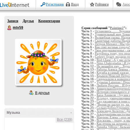
Регистрация
Вход
Рейтинги
Авос
Записи
Друзья
Комментарии
mtv59
Серия сообщений "
Painting2
":
Часть 1 -
Остановись.........Худож
Часть 2 -
Удивительный мир Томас
Часть 3 -
Волшебная сказка. Наде
Часть 4 -
Сказочные работы Наде
Часть 5 -
Петров Михаил \ Мы уйде
Часть 6 -
Как спят ночные города
Часть 7 -
Твое предназначенье - с
Часть 8 -
Радуйтесь тому, что про
Часть 9 -
Соберу букет, подарю те
Часть 10 -
Rod Chase \ А у вас ес
Часть 11 -
Nino Chakvetadze \ И ту
Часть 12 -
Не мешайте ему... Худо
Часть 13 -
Работы Алекса Левина 
Часть 14 -
Клумба в самый разгар 
Часть 15 -
Крымов Николай Петров
Часть 16 -
Сюрреализм в живопис
Часть 17 -
Vytautas Laisonas \ Про
Часть 18 -
Любите Россию... И буд
Часть 19 -
АкварельноПортретноЦв
Часть 20 -
История гениального х
В друзья
Часть 21 -
Каха Хинвели \ Грузин 
Часть 22 -
Я город, умиротворяющи
Часть 23 -
Сад расцветает в тени 
Часть 24 -
"Время не щадит то, на
Часть 25 -
СольноДоброУтреннее..
Часть 26 -
Александр Болотов \ Д
Музыка
-
Часть 27 -
Альтернативы кисточка
Часть 28 -
Мартенс Елена \ этот ми
Все (239)
Часть 29 -
Вся жизнь – театр, и м
Часть 30 -
Как птицы на женщин с
Часть 31 -
Natasha Villone \ Бальз