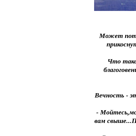
Может пото
прикосну
Что тако
благоговен
Вечность - э
- Мойтесь,мо
вам свыше...