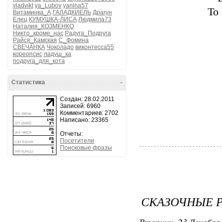
vladvikt
ya_Lubov
yanina57
То
Витаминка_А
ГАЛАДКИЕЛЬ
Драгун
Елец
КУМУШКА-ЛИСА
Людмила73
Наталия_КОЗМЕНКО
Никто_кроме_нас
Радуга_Подруга
Райся_Камская
С_Фомина
СВЕЧАНКА
Чоколадо
виконтесса55
кореопсис
ладуш_ка
подруга_для_кота
Статистика
-
Создан: 28.02.2011
Записей: 6960
Комментариев: 2702
Написано: 23365
Отчеты:
Посетители
Поисковые фразы
СКАЗОЧНЫЕ 
Вторник, 23 Декабря 