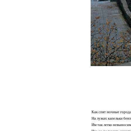
Как спят ночные города
На лужах капельки бенз
Им так легко невыносим