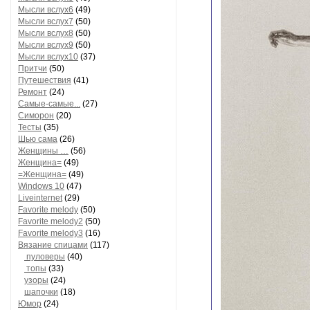
Мысли вслух6
(49)
Мысли вслух7
(50)
Мысли вслух8
(50)
Мысли вслух9
(50)
Мысли вслух10
(37)
Притчи
(50)
Путешествия
(41)
Ремонт
(24)
Самые-самые...
(27)
Симорон
(20)
Тесты
(35)
Шью сама
(26)
Женщины …
(56)
Женщина=
(49)
=Женщина=
(49)
Windows 10
(47)
Liveinternet
(29)
Favorite melody
(50)
Favorite melody2
(50)
Favorite melody3
(16)
Вязание спицами
(117)
пуловеры
(40)
топы
(33)
узоры
(24)
шапочки
(18)
Юмор
(24)