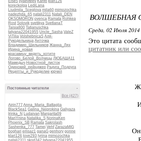
Else5
ilyaevteev
Kanfo
klari126
koreckolga
LediLana
Liudmila_Sceglova
mila60
mimozochka
ВОЛШЕБНАЯ С
nadezhda_65
natali2311
Natali_DEN
OKSOMORON
ovenca
Ramata
Rohkea
Rost
Solovik
svetikya
SvetlanaT
Taisia800
Tatjanuschka
Среда, 02 Июля 2014 
tatyana22041955
Uncle_Sasha
ValeZ
ViTilia
VolshebnicaS
Аля-
Это цитата соо
Рукодельница
Анточка
Владимир_Шильников
Жанна_Лях
цитатник или со
Ирина_новая
красавицу_видеть_хотите
Логово_Белой_Волчицы
ЛЮБАША11
Мамедыч
Новостной_листок
Одинокий_рейнджер
Радуга_Подруга
Рецепты_и_Рукоделие
юрчил
Ж
Постоянные читатели
-
Все (427)
И
Airin777
Anna_Maria_Battaglia
BlackSea1
Galina_Neprokina
Galiyaza
Irinka_N
Ludaivan
Margarita09
MariYnina
Natalika_S
NorinaKen
Phoenix_SB
Ramata
Sakrolash
Sashenka_777
Tamej
Vehf
ZarazaMIG
Он
boghari
emsaz1
ganaG
genhory
gonne
klari126
love293
lyrina
mimozochka
natali2311
skod342
tatyana22041955