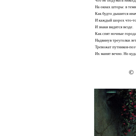
Что не подумать никогд
На окнах шторы: в тем
Как будто дышится ин
И каждый шорох что-то
И знаки видятся везде.
Как спят ночные город
Надвинув треуголки лет
Тревожат путников-поэ
Их манят вечно. Но куд
© 