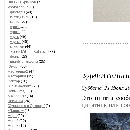
Вязание крючком
(7)
Photoshop
(403)
фильтры
(43)
кисти,стили
(18)
маски
(27)
уроки
(48)
уроки
(44)
учусь
(49)
учусь=
(45)
коллажи
(44)
уроки Millada Kataleya
(38)
фоны
(23)
шрифты,экшены
(25)
Юмор=
(50)
Мастерица2
(47)
УДИВИТЕЛЬН
Мастерица
(35)
Эдитор
(16)
Суббота, 21 Июня 20
Знаки Зодиака
(20)
Новый год
(50)
Saxophone
(14)
Это цитата соо
Приметы
(26)
цитатник или со
"Сурганова и Оркестр"
(9)
=Лирика=
(45)
Море
(50)
Море2
(50)
Море3
(12)