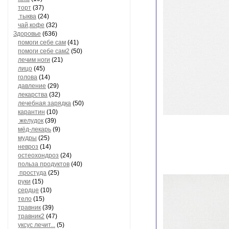
торт
(37)
тыква
(24)
чай,кофе
(32)
Здоровье
(636)
помоги себе сам
(41)
помоги себе сам2
(50)
лечим ноги
(21)
лицо
(45)
голова
(14)
давление
(29)
лекарства
(32)
лечебная зарядка
(50)
карантин
(10)
желудок
(39)
мёд-лекарь
(9)
мудры
(25)
невроз
(14)
остеохондроз
(24)
польза продуктов
(40)
простуда
(25)
руки
(15)
сердце
(10)
тело
(15)
травник
(39)
травник2
(47)
уксус лечит...
(5)