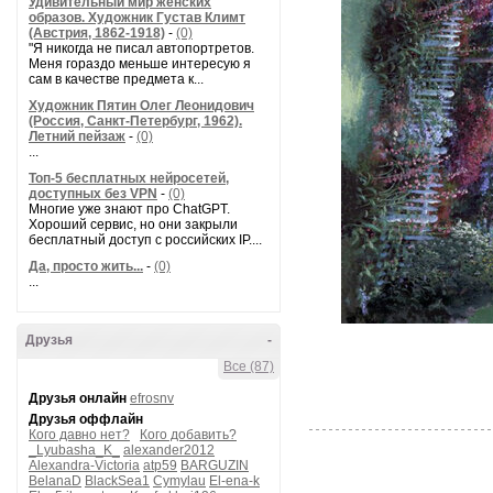
Удивительный мир женских
образов. Художник Густав Климт
(Австрия, 1862-1918)
-
(0)
"Я никогда не писал автопортретов.
Меня гораздо меньше интересую я
сам в качестве предмета к...
Художник Пятин Олег Леонидович
(Россия, Санкт-Петербург, 1962).
Летний пейзаж
-
(0)
...
Топ-5 бесплатных нейросетей,
доступных без VPN
-
(0)
Многие уже знают про ChatGPT.
Хороший сервис, но они закрыли
бесплатный доступ с российских IP....
Да, просто жить...
-
(0)
...
Друзья
-
Все (87)
Друзья онлайн
efrosnv
Друзья оффлайн
Кого давно нет?
Кого добавить?
_Lyubasha_K_
alexander2012
Alexandra-Victoria
atp59
BARGUZIN
BelanaD
BlackSea1
Cymylau
El-ena-k