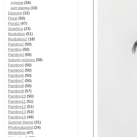
худеем
(34)
щитовидка
(10)
Dancing
(32)
Floral
(50)
Floral2
(47)
Graphics
(23)
Illustration
(51)
Illustration2
(18)
Painting2
(50)
Painting
(50)
Painting3
(50)
Autumn pictures
(58)
Painting4
(50)
Painting5
(50)
Painting6
(50)
Painting7
(50)
Painting8
(50)
Painting9
(57)
Painting10
(50)
Painting11
(51)
Painting12
(51)
Painting13
(52)
Painting14
(49)
Summer theme
(31)
Photonaturalist
(24)
Wintertime
(47)