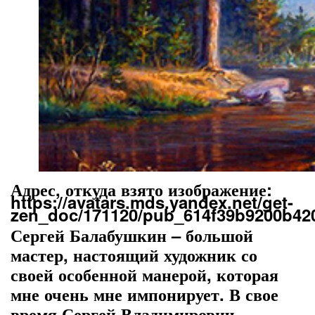
Адрес, откуда взято изображение:
https://avatars.mds.yandex.net/get-
zen_doc/171120/pub_614f39b9200b420
Сергей Балабушкин – большой
мастер, настоящий художник со
своей особенной манерой, которая
мне очень мне импонирует. В свое
время Сергей Владимирович