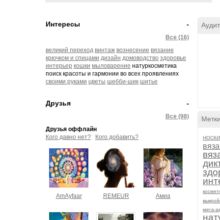
Интересы
-
Аудит
Все (16)
великий переход
винтаж
вознесение
вязание
крючком и спицами
дизайн
домоводство
здоровье
интерьер
кошки
мыловарение
натуркосметика
поиск красоты и гармонии во всех проявлениях
своими руками
цветы
шебби-шик
шитье
Друзья
-
Все (98)
Метк
Друзья оффлайн
Кого давно нет?
Кого добавить?
НОСКИ
вяза
вяз
дик
здо
инт
космет
AmAyfaar
REMEUR
Амиа
выкрой
мега-а
нат