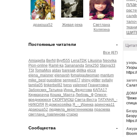
пла
расте
салф
тапо
дракоша52
Живая река
Светлана
ткан
Колягина
шит
Постоянные читатели
-
Цитат
Все (67)
Amiagella
BerNI
Byyf555
LenaTDK
Likusina
Neovika
узор
Pion-online
Ramil-ka
Sanananda
Smx250
Stasya33
Узоры
TSt
TomaMos
aldav
baresak
djillka
elcce
https
elena_maisner
elenavsh
fomalgautwoman
mantum
mike_best
pupstime
sergved77
shiny-glitter
svitaliy
загот
tamila05
tinkerbel82
tvess
valenpet
Гранитовна
Салат
Заборских_Татьяна
Инна_Федотова
КАПА17
ДОМА
Ккуккарачча
Кошка_Марта
Любовь_Ф
Олюся-
"Вяже
вреднюююся
СКОРПИОШ
Света-Веста
ТАТУАНА_-
спица
НИКОЛЯ
Я-домохозяйка
Я_-_Иринка
ариночка11
дракоша52
людмила_веретенникова
праскева
Безру
светлана_павлинова
старко
Безру
https:
Сообщества
-
Ажур
Bloom