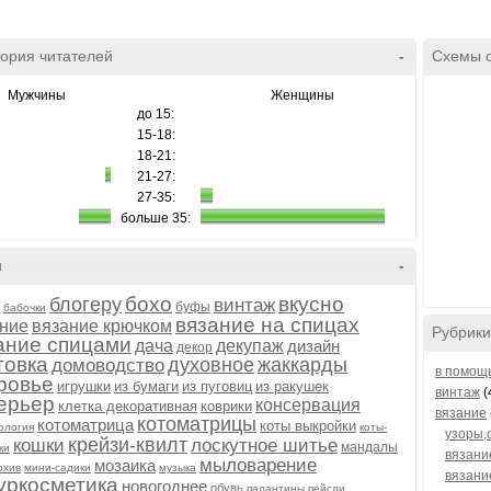
ория читателей
-
Схемы 
Мужчины
Женщины
до 15:
15-18:
18-21:
21-27:
27-35:
больше 35:
и
-
бохо
вкусно
блогеру
винтаж
буфы
бабочки
вязание на спицах
ние
вязание крючком
Рубрики
ание спицами
дача
декупаж
дизайн
декор
товка
духовное
жаккарды
домоводство
в помощь
ровье
игрушки
из бумаги
из пуговиц
из ракушек
винтаж
(
ерьер
консервация
клетка декоративная
коврики
вязание
котоматрицы
котоматрица
коты выкройки
ология
коты-
узоры,
крейзи-квилт
кошки
лоскутное шитье
мандалы
ки
вязани
мыловарение
мозаика
рхив
мини-садики
музыка
вязани
уркосметика
новогоднее
обувь
палантины
пейсли