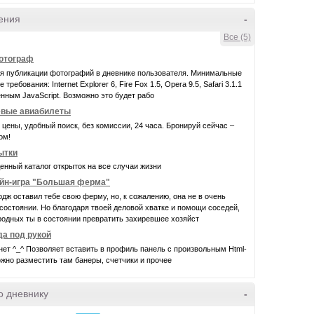
ения
-
Все (5)
фотограф
ля публикации фотографий в дневнике пользователя. Минимальные
требования: Internet Explorer 6, Fire Fox 1.5, Opera 9.5, Safari 3.1.1
нным JavaScript. Возможно это будет рабо
вые авиабилеты
цены, удобный поиск, без комиссии, 24 часа. Бронируй сейчас –
ом!
ытки
нный каталог открыток на все случаи жизни
йн-игра "Большая ферма"
дж оставил тебе свою ферму, но, к сожалению, она не в очень
остоянии. Но благодаря твоей деловой хватке и помощи соседей,
родных ты в состоянии превратить захиревшее хозяйст
да под рукой
нет ^_^ Позволяет вставить в профиль панель с произвольным Html-
жно разместить там банеры, счетчики и прочее
о дневнику
-