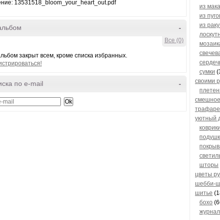
ние: 13531518_bloom_your_heart_out.pdf
из мак
из пуго
из рак
альбом
-
лоскут
Все (0)
мозаик
свечев
льбом закрыт всем, кроме списка избранных.
сердеч
истрироваться!
сумки
(
своими 
ска по e-mail
-
плетен
смешно
трафаре
уютный 
коврик
подушк
покрыв
светил
шторы
цветы р
шебби-ш
шитье
(1
бохо
(6
журнал