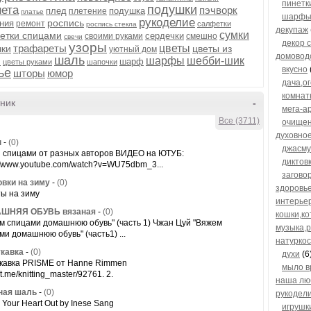
пинетк
подушки
нета
пэчворк
плед
подушка
плетение
платье
шарфы,
рукоделие
роспись
ния
ремонт
салфетки
роспись стекла
декупаж
сумки
етки спицами
сердечки
своими руками
смешно
свечи
декор 
узоры
трафареты
цветы
чки
цветы из
уютный дом
домовод
шаль
шарфы
шебби-шик
и
шарф
цветы руками
шапочки
вкусно
ье
шторы
юмор
дача,о
комнат
ник
-
мега-а
Все (3711)
очищен
духовно
ы
-
(0)
джасму
 спицами от разных авторов ВИДЕО на ЮТУБ:
диктов
://www.youtube.com/watch?v=WU75dbm_3...
загово
овки на зиму
-
(0)
здоровь
ы на зиму
интерьер
ШНЯЯ ОБУВЬ вязаная
-
(0)
кошки,к
м спицами домашнюю обувь" (часть 1) Чжан Цуй "Вяжем
музыка,
ми домашнюю обувь" (часть1) ...
натурко
кавка
-
(0)
духи
(6
кавка PRISME от Hanne Rimmen
мыло в
//t.me/knitting_master/92761. 2.
наша лю
ная шаль
-
(0)
рукодел
 Your Heart Out by Inese Sang
игрушк