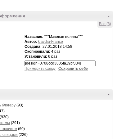
оформления
-
Все (8)
Название:
***Маковая поляна***
Автор:
klavdia-France
Создана:
27.01.2018 14:58
Скопировали:
4 раз
Установили:
6 раз
Примерить схему
|
Cохранить себе
-
 блогеру
(93)
47)
(930)
схемы
(291)
е крючком
(60)
е спицами
(226)