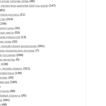
и,носки,тапочки,обувь
(46)
палантины,шапочки,бактусы,шали
(147)
(62)
стекла,роспись
(21)
ство
(314)
(159)
город,сады
(32)
ные цветы
(53)
рхив нужностей
(13)
ие дома
(32)
е просветление,вознесение
(391)
хин,праническое питание
(7)
ки,послания
(289)
ры,молитвы
(5)
е
(138)
, дизайн,ремонт
(321)
отоматрица
(136)
релакс
(20)
сметика
(180)
)
ручную
(48)
бимая планета
(35)
ие
(391)
и
(48)