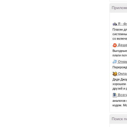
Прилож
Я - 
Плагин д
системные 
со включе
Деше
Выгодные 
плати пот
Откр
Перерожде
Онла
Дядя Джор
хорошем с
друзей и 
Всег
аналогов 
кодом. Мо
Поиск п