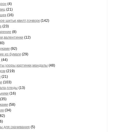
арон
(4)
виц
(21)
ушек
(16)
ное шитье,квилт,пэчворк
(142)
а
(23)
арение
(8)
ки,валентинки
(12)
30)
руками
(92)
ие из бумаги
(29)
е
(44)
ты,узоры,картинки,мандалы
(48)
дом
(219)
и
(21)
и
(103)
ала,пледы
(13)
ьники
(16)
(35)
уками
(58)
ик
(34)
82)
6)
ы для скачивания
(5)