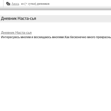
Авось
из (+ сутки) дневников
Дневник Наста-сья
Дневник Наста-сья
Интересуюсь многим и восхищаюсь многими.Как бесконечно много прекрасных