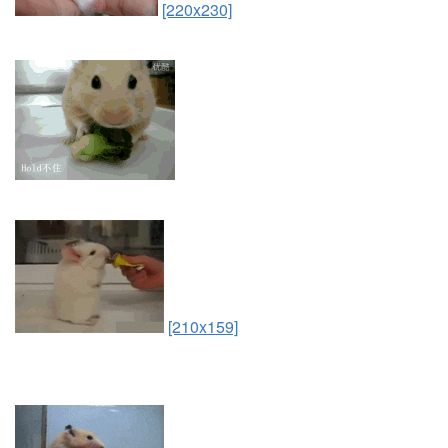
[220x230]
[210x159]