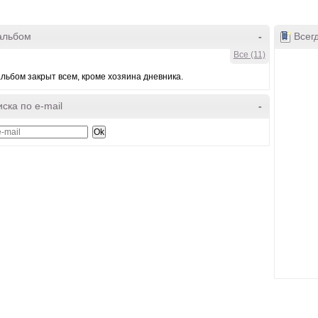
альбом
-
Всегд
Все (11)
льбом закрыт всем, кроме хозяина дневника.
ска по e-mail
-