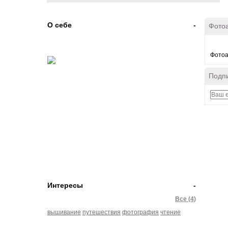
О себе
-
Фото
Фотоа
Подпи
Интересы
-
Все (4)
вышивание
путешествия
фотография
чтение