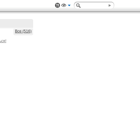
Все (516)
ься!