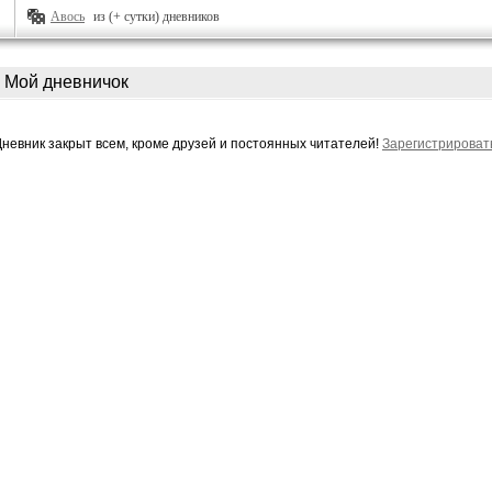
Авось
из (+ сутки) дневников
Мой дневничок
Дневник закрыт всем, кроме друзей и постоянных читателей!
Зарегистрироват