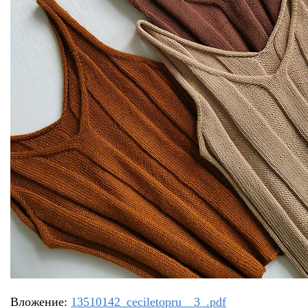
Вложение:
13510142_ceciletopru__3_.pdf