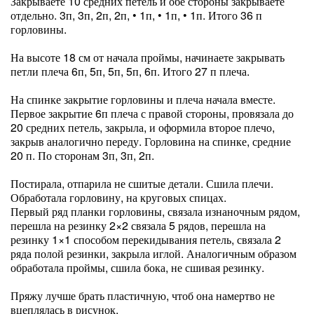
Закрываете 10 средних петель и обе стороны закрываете
отдельно. 3п, 3п, 2п, 2п, • 1п, • 1п, • 1п. Итого 36 п
горловины.
На высоте 18 см от начала проймы, начинаете закрывать
петли плеча 6п, 5п, 5п, 5п, 6п. Итого 27 п плеча.
На спинке закрытие горловины и плеча начала вместе.
Первое закрытие 6п плеча с правой стороны, провязала до
20 средних петель, закрыла, и оформила второе плечо,
закрыв аналогично переду. Горловина на спинке, средние
20 п. По сторонам 3п, 3п, 2п.
Постирала, отпарила не сшитые детали. Сшила плечи.
Обработала горловину, на круговых спицах.
Первый ряд планки горловины, связала изнаночным рядом,
перешла на резинку 2×2 связала 5 рядов, перешла на
резинку 1×1 способом перекидывания петель, связала 2
ряда полой резинки, закрыла иглой. Аналогичным образом
обработала проймы, сшила бока, не сшивая резинку.
Пряжу лучше брать пластичную, чтоб она намертво не
вцеплялась в рисунок.