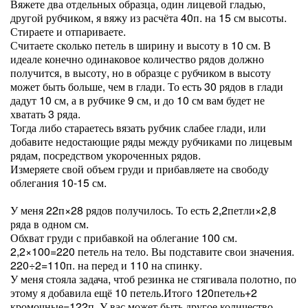
Вяжете два отдельных образца, один лицевой гладью,
другой рубчиком, я вяжу из расчёта 40п. на 15 см высоты.
Стираете и отпариваете.
Считаете сколько петель в ширину и высоту в 10 см. В
идеале конечно одинаковое количество рядов должно
получится, в высоту, но в образце с рубчиком в высоту
может быть больше, чем в глади. То есть 30 рядов в глади
дадут 10 см, а в рубчике 9 см, и до 10 см вам будет не
хватать 3 ряда.
Тогда либо стараетесь вязать рубчик слабее глади, или
добавите недостающие ряды между рубчиками по лицевым
рядам, посредством укороченных рядов.
Измеряете свой объем груди и прибавляете на свободу
облегания 10-15 см.
У меня 22п×28 рядов получилось. То есть 2,2петли×2,8
ряда в одном см.
Обхват груди с прибавкой на облегание 100 см.
2,2×100=220 петель на тело. Вы подставите свои значения.
220÷2=110п. на перед и 110 на спинку.
У меня стояла задача, чтоб резинка не стягивала полотно, по
этому я добавила ещё 10 петель.Итого 120петель+2
кромочные=122п. У вас может быть другое количество