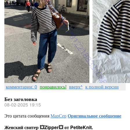
комментарии: 0
понравилось!
вверх^
к полной версии
Без заголовка
08-02-2025 19:15
Это цитата сообщения
МарСер
Оригинальное сообщение
Женский свитер 💥Zipper💥 от PetiteKnit.