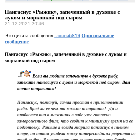
Пангасиус «Рыжик», запеченный в духовке с
луком и морковкой под сыром
21-12-2021 20:46
Это цитата сообщения
галина5819
Оригинальное
сообщение
Пангасиус «Рыжик», запеченный в духовке с луком и
морковкой под сыром
Если вы любите запеченную в духовке рыбу,
запеките пангасиуса с луком и морковкой под сыром. Вам
точно понравится!
Пангасиус, пожалуй, самая простая в приготовлении
рыба. Вряд ли ее чем-то можно испортить! Да и
продается она в магазинах в виде уже готового
замороженного филе, что сводит к минимуму время на ее
подготовку. Раньше я всегда жарила пангасиус в пивном
кляре, но потом увидела массу интереснейших рецептов из
этой рыбки. В частности это рыжее солнечное блюдо