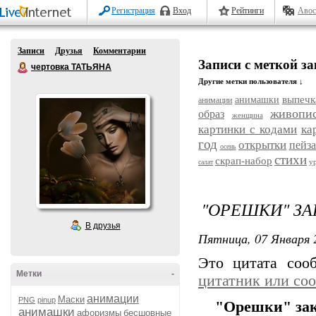
Регистрация
Вход
Рейтинги
Авос
Записи
Друзья
Комментарии
Записи с меткой з
чертовка ТАТЬЯНА
Другие метки пользователя ↓
выпечк
анимашки
анимации
живопи
образ
женщина
картинки с кодами
ка
год
открытки
пейз
осень
стихи
скрап-набор
у
салат
"ОРЕШКИ" З
В друзья
Пятница, 07 Января 
Это цитата со
Метки
-
цитатник или со
анимации
Маски
PNG
pinup
"Орешки" за
анимашки
афоризмы
бесшовные