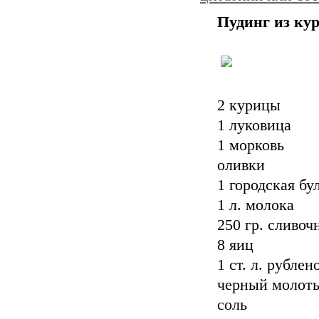
Пудинг из ку
2 курицы
1 луковица
1 морковь
оливки
1 городская бу
1 л. молока
250 гр. сливоч
8 яиц
1 ст. л. рубле
черный молот
соль