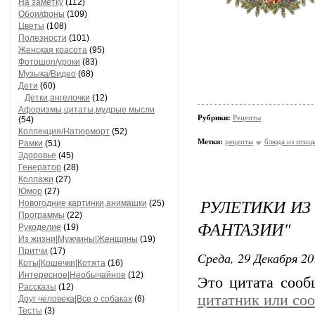
На заметку
(112)
Обои/фоны
(109)
Цветы
(108)
Полезности
(101)
Женская красота
(95)
Фотошоп/уроки
(83)
Музыка/Видео
(68)
Дети
(60)
Детки,ангелочки
(12)
Афоризмы,цитаты,мудрые мысли
Рубрики:
Рецепты
(54)
Коллекция/Натюрморт
(52)
Метки:
рецепты
блюда из птиц
Рамки
(51)
Здоровье
(45)
Генератор
(28)
Коллажи
(27)
Юмор
(27)
РУЛЕТИКИ ИЗ
Новогодние картинки,анимашки
(25)
Программы
(22)
ФАНТАЗИИ"
Рукоделие
(19)
Из жизни|Мужчины|Женщины
(19)
Притчи
(17)
Среда, 29 Декабря 20
Коты|Кошечки|Котята
(16)
Интересное|Необычайное
(12)
Это цитата соо
Рассказы
(12)
цитатник или со
Друг человека|Все о собаках
(6)
Тесты
(3)