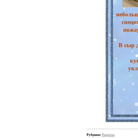
небольш
специ
пожар
В сыр 
ку
укл
Рубрики:
Рецепты