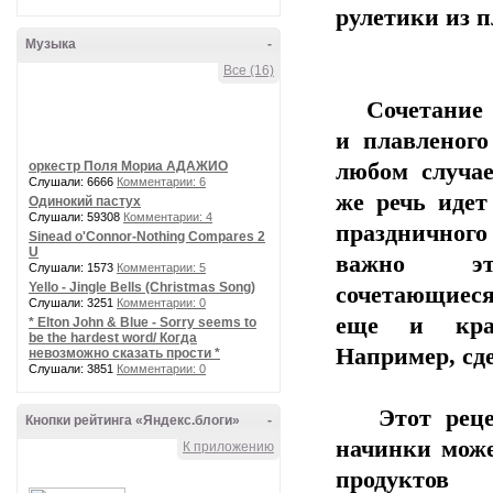
рулетики из п
Музыка
-
Все (16)
Сочетание 
и плавленого
оркестр Поля Мориа АДАЖИО
любом случае
Слушали: 6666
Комментарии: 6
же речь идет
Одинокий пастух
Слушали: 59308
Комментарии: 4
празднично
Sinead o'Connor-Nothing Compares 2
U
важно э
Слушали: 1573
Комментарии: 5
Yello - Jingle Bells (Christmas Song)
сочетающиес
Слушали: 3251
Комментарии: 0
еще и крас
* Elton John & Blue - Sorry seems to
be the hardest word/ Когда
Например, сде
невозможно сказать прости *
Слушали: 3851
Комментарии: 0
Этот рецепт
Кнопки рейтинга «Яндекс.блоги»
-
начинки може
К приложению
продуктов