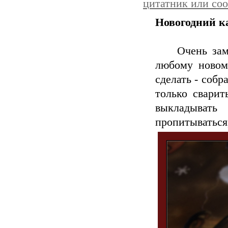
цитатник или со
Новогодний к
Очень замеча
любому новому
сделать - собр
только сварит
выкладыват
пропитываться,