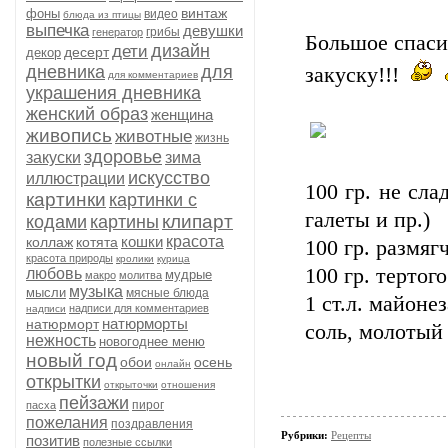
винтаж
фоны
видео
блюда из птицы
выпечка
девушки
грибы
генератор
Большое спас
дизайн
дети
десерт
декор
дневника
для
закуску!!!
для комментариев
украшения дневника
женский образ
женщина
живопись
животные
жизнь
здоровье
закуски
зима
искусство
иллюстрации
100 гр. не сла
картинки
картинки с
галеты и пр.)
клипарт
кодами
картины
кошки
красота
коллаж
котята
100 гр. размяг
красота природы
кролики
курица
100 гр. тертог
любовь
мудрые
макро
молитва
музыка
мысли
мясные блюда
1 ст.л. майонез
надписи для комментариев
надписи
натюрморты
натюрморт
соль, молотый 
нежность
новогоднее меню
новый год
обои
осень
онлайн
открытки
открыточки
отношения
пейзажи
пирог
пасха
пожелания
поздравления
Рубрики:
Рецепты
позитив
полезные ссылки