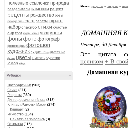
природа
полезные ссылочки
Метки:
рецепты
закуски
оре
рамочки
рецепт
разделители
рецепты
рождество
розы
скрап-
салат
салаты
рукоделие
стихи
набор
спасибо
счастье
ДОМАШНЯЯ К
уроки
урок
сыр
торт
украшения
фоны
фото
фотограф
Четверг, 30 Декабря 
фотошоп
фотографии
художник
художница
цветочные
Это цитата 
цветы
цитаты
чувства
фоны
целиком
+
В свой
юмор
яйца
Домашняя кур
Рубрики
-
Фото/картинки
(563)
Стихи
(371)
Рецепты
(360)
Для оформления блога
(318)
Клипарт,Рамочки,Маски
(274)
Клипарт
(2)
Искусство
(154)
Пейзажная живопись
(3)
Открытки
(116)