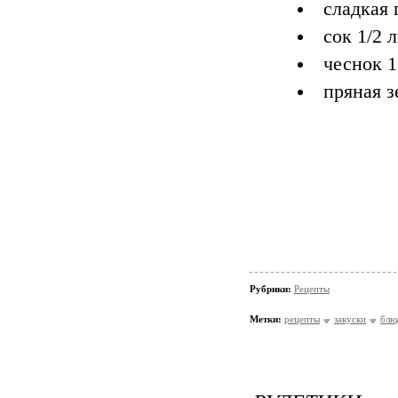
сладкая г
сок 1/2 
чеснок 1
пряная зе
Рубрики:
Рецепты
Метки:
рецепты
закуски
блю