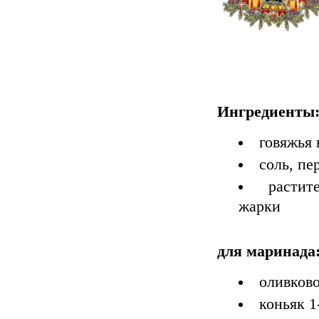
Ингредиенты
говяжья 
соль, пе
растит
жарки
для маринада
оливково
коньяк 1-