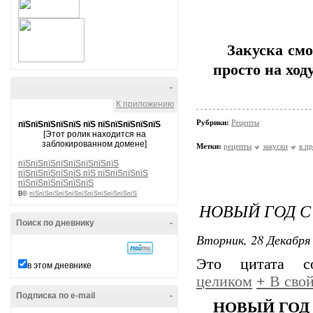
Закуска смот
просто на ходу
-
К приложению
Рубрики:
Рецепты
пїЅпїЅпїЅпїЅпїЅ пїЅ пїЅпїЅпїЅпїЅпїЅ
[Этот ролик находится на
заблокированном домене]
Метки:
рецепты
закуски
к п
пїЅпїЅпїЅпїЅпїЅпїЅпїЅпїЅ
пїЅпїЅпїЅпїЅпїЅ пїЅ пїЅпїЅпїЅпїЅ
пїЅпїЅпїЅпїЅпїЅпїЅ
В©
пїЅпїЅпїЅпїЅпїЅпїЅпїЅпїЅпїЅпїЅпїЅ
НОВЫЙ ГОД 
Поиск по дневнику
-
Вторник, 28 Декабря 
Это цитата 
в этом дневнике
целиком
+
В свой
Подписка по e-mail
-
НОВЫЙ ГОД