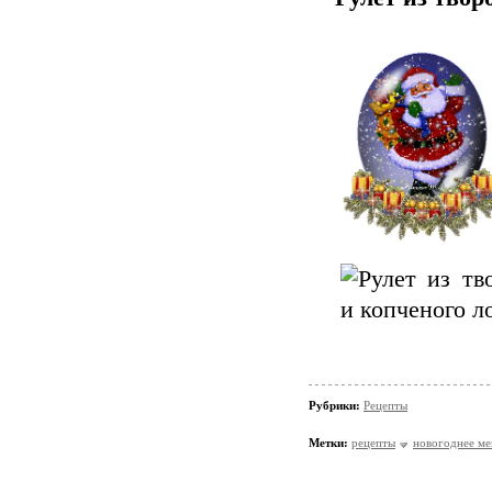
Рубрики:
Рецепты
Метки:
рецепты
новогоднее м