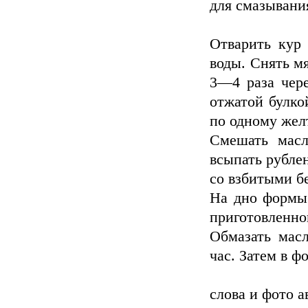
для смазывани
Отварить кур
воды. Снять мя
3—4 раза чере
отжатой булко
по одному жел
Смешать масл
всыпать рубле
со взбитыми б
На дно формы 
приготовленно
Обмазать мас
час. Затем в ф
слова и фото а