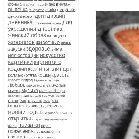
винтаж
фоны
видео
блюда из птицы
выпечка
девушки
грибы
генератор
дизайн
дети
десерт
декор
дневника
для
для комментариев
украшения дневника
женский образ
женщина
живопись
животные
жизнь
здоровье
закуски
зима
искусство
иллюстрации
картинки
картинки с
клипарт
кодами
картины
кошки
красота
коллаж
котята
красота природы
кролики
курица
любовь
мудрые
макро
молитва
музыка
мысли
мясные блюда
надписи для комментариев
надписи
натюрморты
натюрморт
нежность
новогоднее меню
новый год
обои
осень
онлайн
открытки
открыточки
отношения
пейзажи
пирог
пасха
пожелания
поздравления
позитив
полезные ссылки