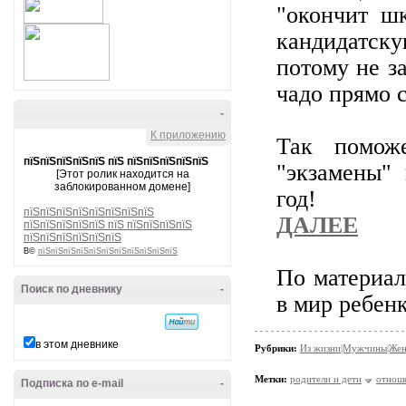
"окончит шк
кандидатск
потому не з
чадо прямо 
-
К приложению
Так помож
пїЅпїЅпїЅпїЅпїЅ пїЅ пїЅпїЅпїЅпїЅпїЅ
"экзамены"
[Этот ролик находится на
заблокированном домене]
год!
пїЅпїЅпїЅпїЅпїЅпїЅпїЅпїЅ
ДАЛЕЕ
пїЅпїЅпїЅпїЅпїЅ пїЅ пїЅпїЅпїЅпїЅ
пїЅпїЅпїЅпїЅпїЅпїЅ
В©
пїЅпїЅпїЅпїЅпїЅпїЅпїЅпїЅпїЅпїЅпїЅ
По материа
Поиск по дневнику
-
в мир ребен
в этом дневнике
Рубрики:
Из жизни|Мужчины|Же
Метки:
родители и дети
отнош
Подписка по e-mail
-