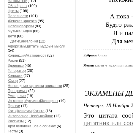
На заметку
(112)
Обои/фоны
(109)
Цветы
(108)
А пока 
Полезности
(101)
Женская красота
(95)
Будто ржа
Фотошоп/уроки
(83)
Музыка/Видео
(68)
Я и пал
Дети
(60)
Для мен
Детки,ангелочки
(12)
Афоризмы,цитаты,мудрые мысли
(54)
Коллекция/Натюрморт
(52)
Рубрики:
Стихи
Рамки
(51)
Здоровье
(45)
Метки:
ключи
мужчина и жен
Генератор
(28)
Коллажи
(27)
Юмор
(27)
Новогодние картинки,анимашки
(25)
ЭКЗАМЕНЫ Д
Программы
(22)
Рукоделие
(19)
Из жизни|Мужчины|Женщины
(19)
Четверг, 18 Ноября 2
Притчи
(17)
Коты|Кошечки|Котята
(16)
Это цитата со
Интересное|Необычайное
(12)
Рассказы
(12)
цитатник или со
Друг человека|Все о собаках
(6)
Тесты
(3)