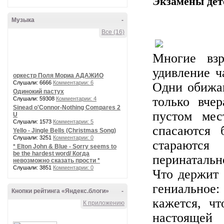
Экзамены дет
Музыка
-
Все (16)
Многие взр
удивление ч
оркестр Поля Мориа АДАЖИО
Слушали: 6666
Комментарии: 6
Одни обижаю
Одинокий пастух
только вче
Слушали: 59308
Комментарии: 4
Sinead o'Connor-Nothing Compares 2
пустом мес
U
Слушали: 1573
Комментарии: 5
спасаются 
Yello - Jingle Bells (Christmas Song)
Слушали: 3251
Комментарии: 0
стараются
* Elton John & Blue - Sorry seems to
be the hardest word/ Когда
перинатальн
невозможно сказать прости *
Слушали: 3851
Комментарии: 0
Что держит 
гениальное
Кнопки рейтинга «Яндекс.блоги»
-
кажется, ч
К приложению
настоящей 