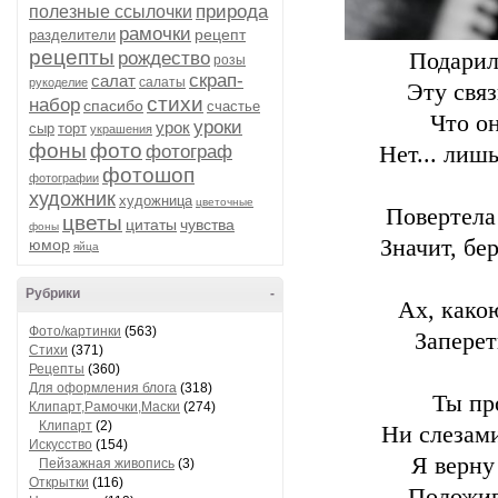
природа
полезные ссылочки
рамочки
рецепт
разделители
рецепты
рождество
Подарил
розы
скрап-
салат
салаты
рукоделие
Эту связ
стихи
набор
спасибо
счастье
Что о
уроки
урок
сыр
торт
украшения
фоны
фото
фотограф
Нет... лишь
фотошоп
фотографии
художник
художница
цветочные
Повертела 
цветы
цитаты
чувства
фоны
Значит, бе
юмор
яйца
Рубрики
-
Ах, какою
Фото/картинки
(563)
Заперет
Стихи
(371)
Рецепты
(360)
Для оформления блога
(318)
Ты пр
Клипарт,Рамочки,Маски
(274)
Клипарт
(2)
Ни слезами
Искусство
(154)
Я верну
Пейзажная живопись
(3)
Открытки
(116)
Положив,