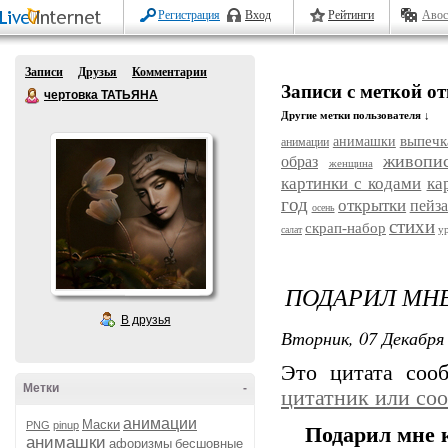
Регистрация
Вход
Рейтинги
Авос
Записи
Друзья
Комментарии
Записи с меткой о
чертовка ТАТЬЯНА
Другие метки пользователя ↓
выпечк
анимашки
анимации
живопи
образ
женщина
картинки с кодами
ка
год
открытки
пейз
осень
стихи
скрап-набор
у
салат
ПОДАРИЛ МНЕ
В друзья
Вторник, 07 Декабря 
Это цитата со
Метки
-
цитатник или со
анимации
Маски
PNG
pinup
Подарил мне к
анимашки
афоризмы
бесшовные