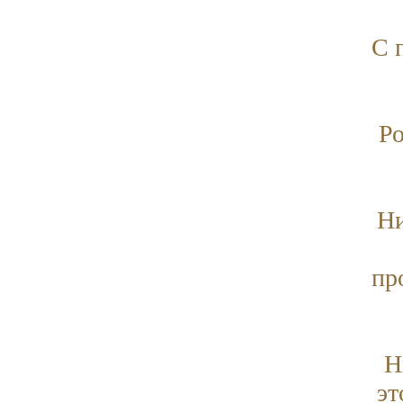
С 
Ро
Ни
пр
Н
эт