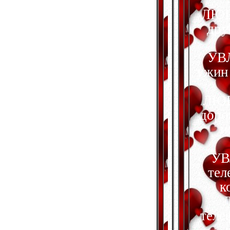
ЛЮБО
дру
УВЛ
ужин 
ЛЮБО
дорог
и
УВ
тел
к
Л
теле