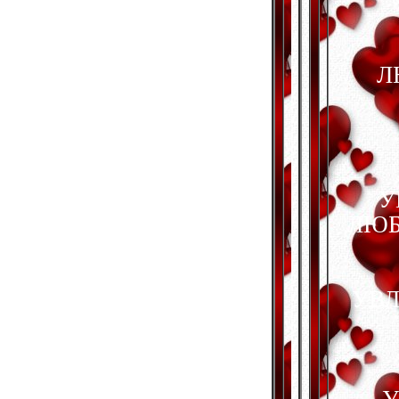
Л
У
ЛЮБО
УВЛЕ