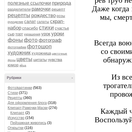
рёв труб н
природа
полезные ссылочки
Даже когда 
рамочки
рецепт
разделители
рецепты
рождество
мы, смерт
розы
скрап-
салат
салаты
рукоделие
стихи
набор
спасибо
счастье
уроки
урок
сыр
торт
украшения
фоны
фото
фотограф
Всегда вою
фотошоп
фотографии
со своим
художник
художница
цветочные
обнаружи
цветы
цитаты
чувства
фоны
юмор
яйца
Из вс
Рубрики
-
трогател
Фото/картинки
(563)
прово
Стихи
(371)
Рецепты
(360)
Для оформления блога
(318)
Клипарт,Рамочки,Маски
(274)
Каждый ч
Клипарт
(2)
Воспользуй
Искусство
(154)
Пейзажная живопись
(3)
Открытки
(116)