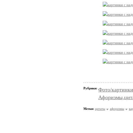
Рубрики:
Фото/картинк
Афоризмы,цит
Метки:
цитаты
афоризмы
ка