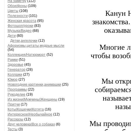
На заметку
(112)
Обои/фоны
(109)
Цветы
(108)
Канун Н
Полезности
(101)
знакомства.
Женская красота
(95)
Фотошоп/уроки
(83)
оказыва
Музыка/Видео
(68)
Дети
(60)
Детки,ангелочки
(12)
Многие л
Афоризмы,цитаты,мудрые мысли
(54)
чтобы возоб
Коллекция/Натюрморт
(52)
Рамки
(51)
Здоровье
(45)
Генератор
(28)
Коллажи
(27)
Мы откры
Юмор
(27)
Новогодние картинки,анимашки
(25)
собираемся
Программы
(22)
Рукоделие
(19)
называет
Из жизни|Мужчины|Женщины
(19)
Притчи
(17)
назы
Коты|Кошечки|Котята
(16)
Интересное|Необычайное
(12)
Рассказы
(12)
Мы проводим
Друг человека|Все о собаках
(6)
Тесты
(3)