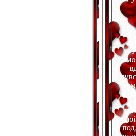
У
А
мимо
в
чувс
том
у
гне
луной
под