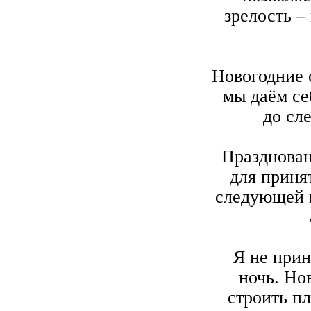
зрелость –
Новогодние 
мы даём се
до сл
Празднован
для приня
следующей 
Я не при
ночь. Но
строить п