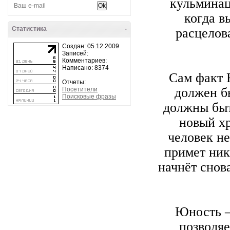
кульминац
когда в
Статистика
-
расцелова
Создан: 05.12.2009
Записей:
Комментариев:
Написано: 8374
Сам факт Н
Отчеты:
должен бы
Посетители
Поисковые фразы
должны быт
новый хр
человек н
примет ник
начнёт снов
Юность – 
позволяе