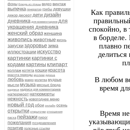
винтаж
фоны
видео
блюда из птицы
выпечка
девушки
грибы
генератор
Как правил
дизайн
дети
десерт
декор
правильный
дневника
для
для комментариев
украшения дневника
спокойно, в 
женский образ
женщина
в борделе.
живопись
животные
жизнь
плавно пе
здоровье
закуски
зима
искусство
иллюстрации
делиться 
картинки
картинки с
пл
клипарт
кодами
картины
кошки
красота
коллаж
котята
красота природы
кролики
курица
В любом во
любовь
мудрые
макро
молитва
музыка
мысли
мясные блюда
время дл
надписи для комментариев
надписи
натюрморты
натюрморт
нежность
новогоднее меню
новый год
обои
осень
онлайн
открытки
Время не
открыточки
отношения
пейзажи
пирог
пасха
указывающих
пожелания
поздравления
позитив
полезные ссылки