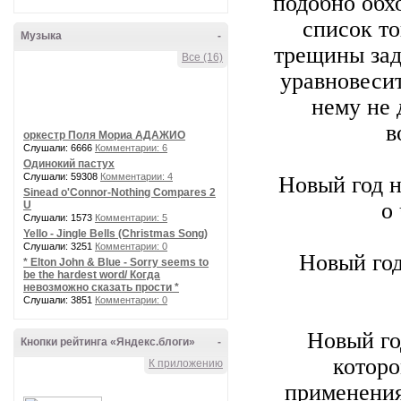
подобно обхо
список то
Музыка
-
трещины заде
Все (16)
уравновесит
нему не 
в
оркестр Поля Мориа АДАЖИО
Слушали: 6666
Комментарии: 6
Одинокий пастух
Слушали: 59308
Комментарии: 4
Новый год н
Sinead o'Connor-Nothing Compares 2
о
U
Слушали: 1573
Комментарии: 5
Yello - Jingle Bells (Christmas Song)
Слушали: 3251
Комментарии: 0
Новый год
* Elton John & Blue - Sorry seems to
be the hardest word/ Когда
невозможно сказать прости *
Слушали: 3851
Комментарии: 0
Новый го
Кнопки рейтинга «Яндекс.блоги»
-
которо
К приложению
применения