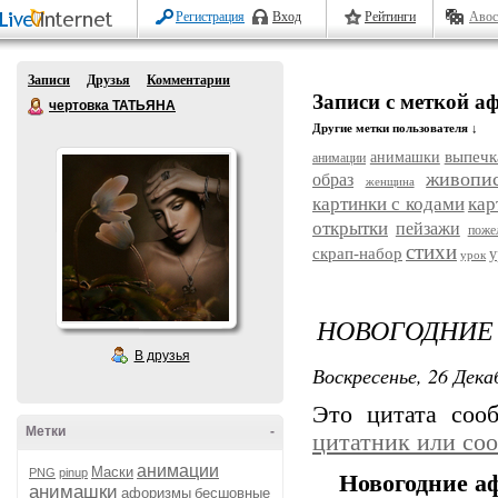
Регистрация
Вход
Рейтинги
Авос
Записи
Друзья
Комментарии
Записи с меткой 
чертовка ТАТЬЯНА
Другие метки пользователя ↓
выпечк
анимашки
анимации
живопи
образ
женщина
картинки с кодами
кар
открытки
пейзажи
поже
стихи
скрап-набор
у
урок
НОВОГОДНИЕ
В друзья
Воскресенье, 26 Дека
Это цитата со
Метки
-
цитатник или со
анимации
Маски
PNG
pinup
Новогодние а
анимашки
афоризмы
бесшовные