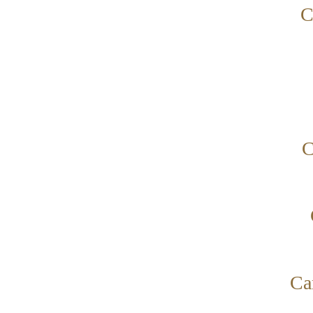
С
С
Са