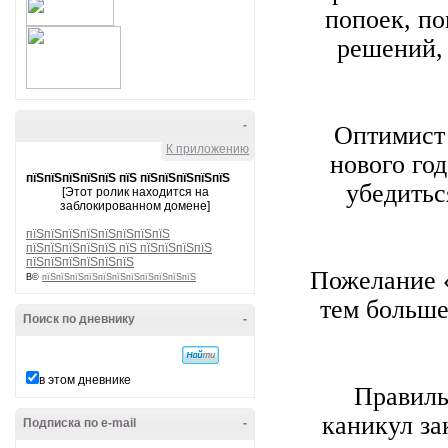
попоек, по
решений, 
-
Оптимист 
К приложению
нового го
пїЅпїЅпїЅпїЅпїЅ пїЅ пїЅпїЅпїЅпїЅпїЅ
убедитьс
[Этот ролик находится на
заблокированном домене]
пїЅпїЅпїЅпїЅпїЅпїЅпїЅпїЅ
пїЅпїЅпїЅпїЅпїЅ пїЅ пїЅпїЅпїЅпїЅ
пїЅпїЅпїЅпїЅпїЅпїЅ
Пожелание «
В©
пїЅпїЅпїЅпїЅпїЅпїЅпїЅпїЅпїЅпїЅпїЅ
тем больше
Поиск по дневнику
-
в этом дневнике
Правиль
каникул за
Подписка по e-mail
-