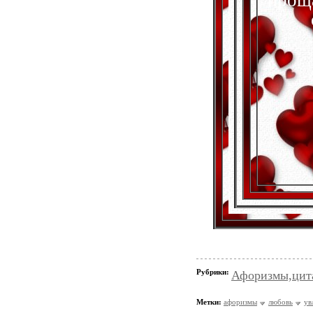
прощ
Рубрики:
Афоризмы,цит
Метки:
афоризмы
любовь
ув