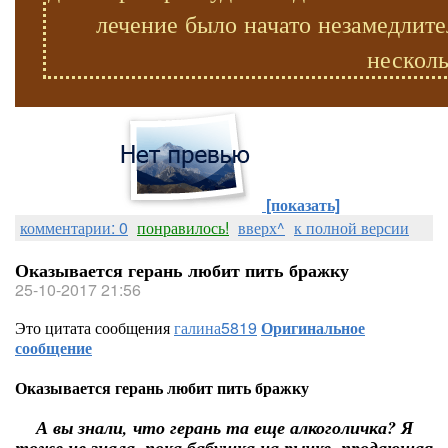
лечение было начато незамедлите
несколь
[показать]
комментарии: 0
понравилось!
вверх^
к полной версии
Оказывается герань любит пить бражку
25-10-2017 21:56
Это цитата сообщения
галина5819
Оригинальное
сообщение
Оказывается герань любит пить бражку
А вы знали, что герань та еще алкоголичка? Я
тоже не знала, пока бабушка на рынке, продающая