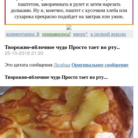
паштетом, заворачивать в рулет и затем нарезать
дольками. Ну и, конечно, паштет с кусочком хлеба или
сухарика прекрасно подойдет на завтрак или ужин.
комментарии: 6
понравилось!
вверх^
к полной версии
Творожно-яблочное чудо Просто тает во рту..
25-10-2018 21:20
Это цитата сообщения
Лилёша
Оригинальное сообщение
Творожно-яблочное чудо Просто тает во рту...