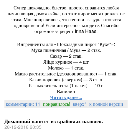
Супер шоколадно, быстро, просто, справится любая
начинающая домохозяйка, но этот пирог меня привлек не
этим. Мне понравилось, что тесто и глазурь готовятся
одновременно! Если интересно - заходите. Спасибо
огромное за рецепт Irina Haas.
Ингредиенты для «Шоколадный пирог "Кухе"»:
Мука пшеничная / Мука — 2 стак.
Сахар — 2 стак.
Яйцо куриное — 4 шт
Молоко — 1 стак.
Масло растительное (дезодорированное) — 1 стак.
Какао-порошок (с верхом) — 3 ст. л.
Разрыхлитель теста (1 пакет) — 10 г
Ванилин
Читать далее...
комментарии: 11
понравилось!
вверх^
к полной версии
Домашний паштет из крабовых палочек.
28-12-2018 20:35