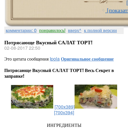
[показат
комментарии: 0
понравилось!
вверх^
к полной версии
Потрясающе Вкусный САЛАТ ТОРТ!
02-08-2017 22:50
Это цитата сообщения
Ipola
Оригинальное сообщение
Потрясающе Вкусный САЛАТ ТОРТ! Весь Секрет в
заправке!
[700x389]
[700x394]
ИНГРЕДИЕНТЫ