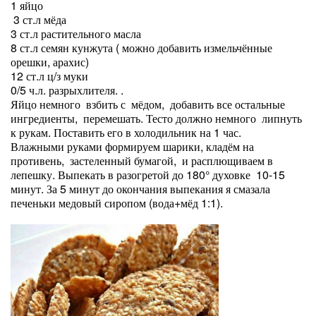
1 яйцо
3 ст.л мёда
3 ст.л растительного масла
8 ст.л семян кунжута ( можно добавить измельчённые
орешки, арахис)
12 ст.л ц/з муки
0/5 ч.л. разрыхлителя. .
Яйцо немного взбить с мёдом, добавить все остальные
ингредиенты, перемешать. Тесто должно немного липнуть
к рукам. Поставить его в холодильник на 1 час.
Влажными руками формируем шарики, кладём на
противень, застеленный бумагой, и расплющиваем в
лепешку. Выпекать в разогретой до 180° духовке 10-15
минут. За 5 минут до окончания выпекания я смазала
печеньки медовый сиропом (вода+мёд 1:1).