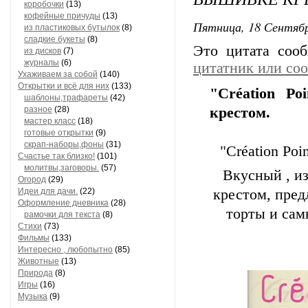
коробочки
(13)
кофейные причуды
(13)
Пятница, 18 Сентябр
из пластиковых бутылок
(8)
сладкие букеты
(8)
Это цитата со
из дисков
(7)
журналы
(6)
цитатник или со
Ухаживаем за собой
(140)
Открытки и всё для них
(133)
"Création P
шаблоны,трафареты
(42)
разное
(28)
крестом.
мастер класс
(18)
готовые открытки
(9)
скрап-наборы,фоны
(31)
"Création Po
Счастье так близко!
(101)
молитвы,заговоры.
(57)
Вкусный , и
Огород
(29)
Идеи для дачи.
(22)
крестом, пред
Оформление дневника
(28)
торты и сам
рамочки для текста
(8)
Стихи
(73)
Фильмы
(133)
Интересно , любопытно
(85)
Животные
(13)
Природа
(8)
Игры
(16)
Музыка
(9)