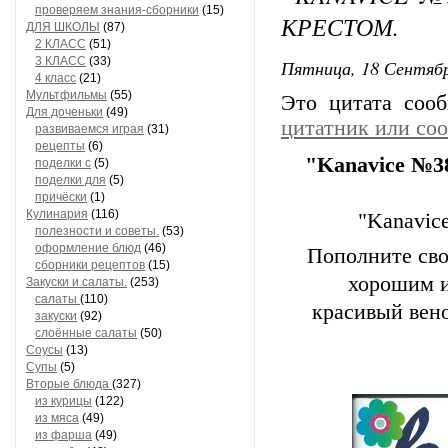
проверяем знания-сборники
(15)
КРЕСТОМ.
ДЛЯ ШКОЛЫ
(87)
2 КЛАСС
(51)
3 КЛАСС
(33)
Пятница, 18 Сентябр
4 класс
(21)
Мультфильмы
(55)
Это цитата со
Для доченьки
(49)
цитатник или со
развиваемся играя
(31)
рецепты
(6)
"Kanavice №3
поделки с
(5)
поделки для
(5)
причёски
(1)
Кулинария
(116)
"Kanavic
полезности и советы.
(53)
оформление блюд
(46)
Пополните сво
сборники рецептов
(15)
хорошим и
Закуски и салаты.
(253)
салаты
(110)
красивый вено
закуски
(92)
слоённые салаты
(50)
Соусы
(13)
Супы
(5)
Вторые блюда
(327)
из курицы
(122)
из мяса
(49)
из фарша
(49)