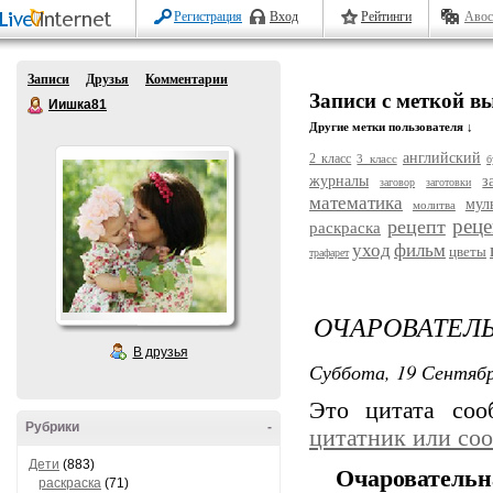
Регистрация
Вход
Рейтинги
Авос
Записи
Друзья
Комментарии
Записи с меткой 
Иишка81
Другие метки пользователя ↓
английский
2 класс
3 класс
б
журналы
з
заговор
заготовки
математика
мул
молитва
рец
рецепт
раскраска
уход
фильм
цветы
трафарет
ОЧАРОВАТЕЛЬ
В друзья
Суббота, 19 Сентябр
Это цитата со
Рубрики
-
цитатник или со
Дети
(883)
Очаровательн
раскраска
(71)