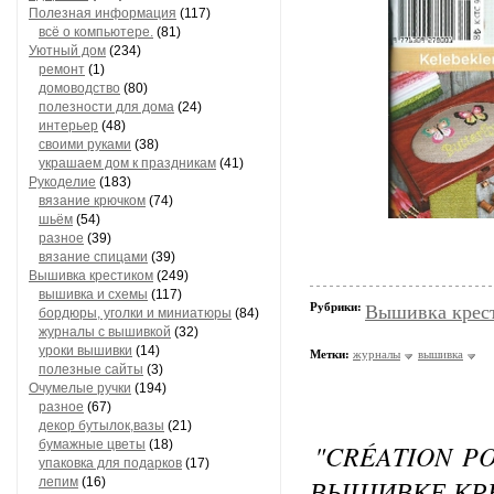
Полезная информация
(117)
всё о компьютере.
(81)
Уютный дом
(234)
ремонт
(1)
домоводство
(80)
полезности для дома
(24)
интерьер
(48)
своими руками
(38)
украшаем дом к праздникам
(41)
Рукоделие
(183)
вязание крючком
(74)
шьём
(54)
разное
(39)
вязание спицами
(39)
Вышивка крестиком
(249)
вышивка и схемы
(117)
Рубрики:
Вышивка крес
бордюры, уголки и миниатюры
(84)
журналы с вышивкой
(32)
уроки вышивки
(14)
Метки:
журналы
вышивка
полезные сайты
(3)
Очумелые ручки
(194)
разное
(67)
декор бутылок,вазы
(21)
бумажные цветы
(18)
"CRÉATION P
упаковка для подарков
(17)
ВЫШИВКЕ КР
лепим
(16)