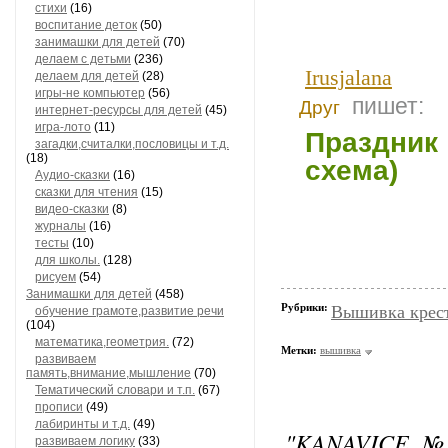
стихи
(16)
воспитание деток
(50)
занимашки для детей
(70)
делаем с детьми
(236)
Irusjalana
делаем для детей
(28)
игры-не компьютер
(56)
пишет:
Друг
интернет-ресурсы для детей
(45)
игра-лото
(11)
Праздни
загадки,считалки,пословицы и т.д.
(18)
схема)
Аудио-сказки
(16)
сказки для чтения
(15)
видео-сказки
(8)
журналы
(16)
тесты
(10)
для школы.
(128)
рисуем
(54)
Занимашки для детей
(458)
Рубрики:
Вышивка крес
обучение грамоте,развитие речи
(104)
математика,геометрия.
(72)
Метки:
вышивка
развиваем
память,внимание,мышление
(70)
Тематический словари и т.п.
(67)
прописи
(49)
лабиринты и т.д.
(49)
"KANAVICE №
развиваем логику
(33)