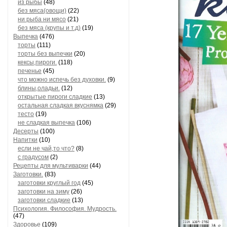
из рыбы
(48)
без мяса(овощи)
(22)
ни рыба ни мясо
(21)
без мяса (крупы и т.д)
(19)
Выпечка
(476)
торты
(111)
торты без выпечки
(20)
кексы,пироги.
(118)
печенье
(45)
что можно испечь без духовки.
(9)
блины,оладьи.
(12)
открытые пироги сладкие
(13)
остальная сладкая вкуснямка
(29)
тесто
(19)
не сладкая выпечка
(106)
Десерты
(100)
Напитки
(10)
если не чай,то что?
(8)
с градусом
(2)
Рецепты для мультиварки
(44)
Заготовки.
(83)
заготовки круглый год
(45)
заготовки на зиму
(26)
заготовки сладкие
(13)
Психология. Философия. Мудрость.
(47)
Здоровье
(109)