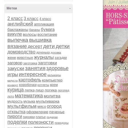
Метки
-
2 класс
3 класс
4 класс
английский
аппликация
бумага
баклажаны
бананы
викуле
волосы
воспитание
выпечка
вышивка
дети
детки
вязание
десерт
домоводство
доченька
духовка
журналы
жене
животные
загадки
заговор
заготовки
заготовка
занятия
здоровье
закуски
интересное
игры
кальмары
картофель
компьютер
капуста
коробочки
крем
котлеты
конверт
курица
логика
лепка
лицо
логопед
математика
молитва
лото
мультиварка
мудрость
музыка
мультфильм
огород
мясо
открытка
печенье
оформление
пироги
пирожки
платье
подарки
поделки
полезности
помидоры
прописи