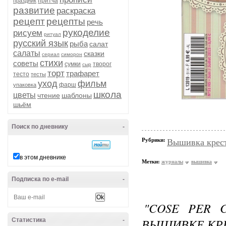
притча
праздник
развитие
раскраска
рецепт
рецепты
речь
рукоделие
рисуем
ритуал
русский язык
рыба
салат
салаты
сказки
сериал
симорон
стихи
советы
сумки
творог
сыр
торт
трафарет
тесто
тесты
уход
фильм
фарш
упаковка
школа
цветы
чтение
шаблоны
шьём
Поиск по дневнику
-
Рубрики:
Вышивка крес
в этом дневнике
Метки:
журналы
вышивка
Подписка по e-mail
-
"COSE PER 
ВЫШИВКЕ КР
Статистика
-