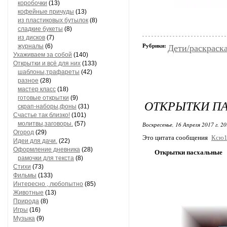
коробочки
(13)
кофейные причуды
(13)
из пластиковых бутылок
(8)
сладкие букеты
(8)
из дисков
(7)
журналы
(6)
Рубрики:
Дети/раскраск
Ухаживаем за собой
(140)
Открытки и всё для них
(133)
шаблоны,трафареты
(42)
разное
(28)
мастер класс
(18)
готовые открытки
(9)
ОТКРЫТКИ П
скрап-наборы,фоны
(31)
Счастье так близко!
(101)
молитвы,заговоры.
(57)
Воскресенье, 16 Апреля 2017 г. 2
Огород
(29)
Это цитата сообщения
Ксю1
Идеи для дачи.
(22)
Оформление дневника
(28)
Открытки пасхальные
рамочки для текста
(8)
Стихи
(73)
Фильмы
(133)
Интересно , любопытно
(85)
Животные
(13)
Природа
(8)
Игры
(16)
Музыка
(9)