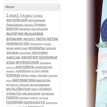
Метки
-
2 класс
3 класс
4 класс
английский
аппликация
бумага
баклажаны
бананы
викуле
волосы
воспитание
выпечка
вышивка
дети
детки
вязание
десерт
домоводство
доченька
духовка
журналы
жене
животные
загадки
заговор
заготовки
заготовка
занятия
здоровье
закуски
интересное
игры
кальмары
картофель
компьютер
капуста
коробочки
крем
котлеты
конверт
курица
логика
лепка
лицо
логопед
математика
молитва
лото
мультиварка
мудрость
музыка
мультфильм
огород
мясо
открытка
печенье
оформление
пироги
пирожки
платье
подарки
поделки
полезности
помидоры
прописи