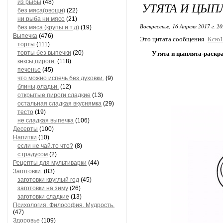
из рыбы
(48)
УТЯТА И ЦЫП
без мяса(овощи)
(22)
ни рыба ни мясо
(21)
Воскресенье, 16 Апреля 2017 г. 2
без мяса (крупы и т.д)
(19)
Выпечка
(476)
Это цитата сообщения
Ксю1
торты
(111)
торты без выпечки
(20)
Утята и цыплята-раскр
кексы,пироги.
(118)
печенье
(45)
что можно испечь без духовки.
(9)
блины,оладьи.
(12)
открытые пироги сладкие
(13)
остальная сладкая вкуснямка
(29)
тесто
(19)
не сладкая выпечка
(106)
Десерты
(100)
Напитки
(10)
если не чай,то что?
(8)
с градусом
(2)
Рецепты для мультиварки
(44)
Заготовки.
(83)
заготовки круглый год
(45)
заготовки на зиму
(26)
заготовки сладкие
(13)
Психология. Философия. Мудрость.
(47)
Здоровье
(109)