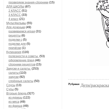
проверяем знания-сборники
(15)
ДЛЯ ШКОЛЫ
(87)
2 КЛАСС
(51)
3 КЛАСС
(33)
4 класс
(21)
Мультфильмы
(55)
Для доченьки
(49)
развиваемся играя
(31)
рецепты
(6)
поделки с
(5)
поделки для
(5)
причёски
(1)
Кулинария
(116)
полезности и советы.
(53)
оформление блюд
(46)
сборники рецептов
(15)
Закуски и салаты.
(253)
салаты
(110)
закуски
(92)
слоённые салаты
(50)
Рубрики:
Дети/раскраск
Соусы
(13)
Супы
(5)
Вторые блюда
(327)
из курицы
(122)
из мяса
(49)
из фарша
(49)