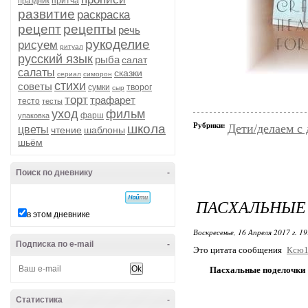
притча
праздник
развитие
раскраска
рецепт
рецепты
речь
рукоделие
рисуем
ритуал
русский язык
рыба
салат
салаты
сказки
сериал
симорон
стихи
советы
сумки
творог
сыр
торт
трафарет
тесто
тесты
уход
фильм
фарш
упаковка
Рубрики:
школа
Дети/делаем с
цветы
чтение
шаблоны
шьём
Поиск по дневнику
-
ПАСХАЛЬНЫЕ
в этом дневнике
Воскресенье, 16 Апреля 2017 г. 1
Подписка по e-mail
-
Это цитата сообщения
Ксю1
Пасхальные поделочки
Статистика
-