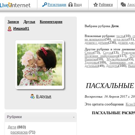
Регистрация
Вход
Рейтинги
Авос
Записи
Друзья
Комментарии
Выбрана рубрика
Дети
.
Иишка81
Вложенные рубрики:
тесты
(10),
с
не компьютер
(56),
игра-лото
(11)
делаем с детьми
(236),
делаем для 
Другие рубрики в этом дневник
Стихи
(73),
Соусы
(13),
Рукодели
Полезная информация
(117),
Оч
Напитки
(10),
Мультфильмы
(55)
Здоровье
(109),
Занимашки для 
доченьки
(49),
Десерты
(100),
Выши
ПАСХАЛЬНЫЕ
Воскресенье, 16 Апреля 2017 г. 2
В друзья
Это цитата сообщения
Ксю1
ПАСХАЛЬНЫЕ РАСКР
Рубрики
-
Дети
(883)
раскраска
(71)