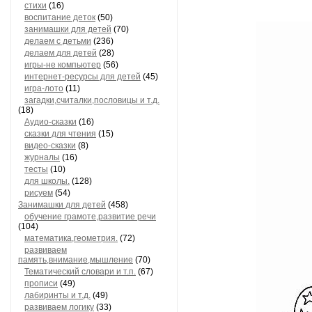
стихи
(16)
воспитание деток
(50)
занимашки для детей
(70)
делаем с детьми
(236)
делаем для детей
(28)
игры-не компьютер
(56)
интернет-ресурсы для детей
(45)
игра-лото
(11)
загадки,считалки,пословицы и т.д.
(18)
Аудио-сказки
(16)
сказки для чтения
(15)
видео-сказки
(8)
журналы
(16)
тесты
(10)
для школы.
(128)
рисуем
(54)
Занимашки для детей
(458)
обучение грамоте,развитие речи
(104)
математика,геометрия.
(72)
развиваем
память,внимание,мышление
(70)
Тематический словари и т.п.
(67)
прописи
(49)
лабиринты и т.д.
(49)
развиваем логику
(33)