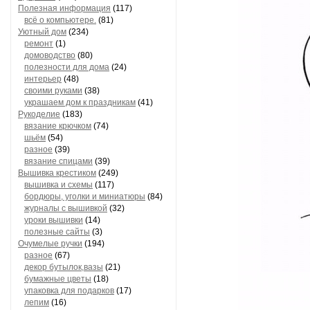
Полезная информация
(117)
всё о компьютере.
(81)
Уютный дом
(234)
ремонт
(1)
домоводство
(80)
полезности для дома
(24)
интерьер
(48)
своими руками
(38)
украшаем дом к праздникам
(41)
Рукоделие
(183)
вязание крючком
(74)
шьём
(54)
разное
(39)
вязание спицами
(39)
Вышивка крестиком
(249)
вышивка и схемы
(117)
бордюры, уголки и миниатюры
(84)
журналы с вышивкой
(32)
уроки вышивки
(14)
полезные сайты
(3)
Очумелые ручки
(194)
разное
(67)
декор бутылок,вазы
(21)
бумажные цветы
(18)
упаковка для подарков
(17)
лепим
(16)