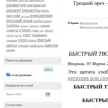
притча
праздник
Грецкий орех –
развитие
раскраска
рецепт
рецепты
речь
рукоделие
рисуем
ритуал
русский язык
рыба
салат
Рубрики:
Выпечка/торты
салаты
сказки
сериал
симорон
Выпечка/что можно исп
стихи
советы
сумки
творог
сыр
торт
трафарет
тесто
тесты
уход
фильм
фарш
упаковка
школа
цветы
чтение
шаблоны
шьём
БЫСТРЫЙ ТВ
Поиск по дневнику
-
Вторник, 05 Марта 2
Это цитата со
в этом дневнике
цитатник или со
Подписка по e-mail
-
БЫСТРЫЙ Т
БЫСТРЫЙ
Статистика
-