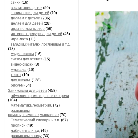
стихи
(16)
воспитание деток
(50)
занимашки для детей
(70)
делаем с детьми
(236)
делаем для детей
(28)
игры-не компьютер
(56)
интернет-ресурсы для детей
(45)
игра-лото
(11)
загадки,считалки,пословицы и т.д.
(18)
Аудио-сказки
(16)
сказки для чтения
(15)
видео-сказки
(8)
журналы
(16)
тесты
(10)
для школы.
(128)
рисуем
(54)
Занимашки для детей
(458)
обучение грамоте,развитие речи
(104)
математика,геометрия.
(72)
развиваем
память,внимание,мышление
(70)
Тематический словари и т.п.
(67)
прописи
(49)
лабиринты и т.д.
(49)
развиваем логику
(33)