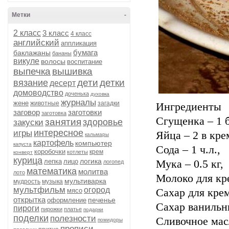
Метки
-
2 класс
3 класс
4 класс
английский
аппликация
бумага
баклажаны
бананы
викуле
волосы
воспитание
выпечка
вышивка
дети
детки
вязание
десерт
домоводство
доченька
духовка
журналы
жене
животные
загадки
Ингредиенты
заговор
заготовки
заготовка
Сгущенка – 1 
занятия
здоровье
закуски
интересное
игры
Яйца – 2 в крем
кальмары
картофель
компьютер
капуста
Сода – 1 ч.л.,
коробочки
крем
котлеты
конверт
курица
логика
лепка
лицо
Мука – 0.5 кг,
логопед
математика
молитва
лото
Молоко для кре
мультиварка
мудрость
музыка
мультфильм
огород
мясо
Сахар для крема
открытка
печенье
оформление
Сахар ванильны
пироги
пирожки
платье
подарки
поделки
полезности
Сливочное масл
помидоры
прописи