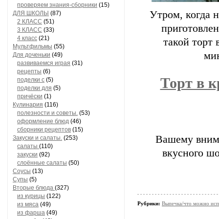
проверяем знания-сборники
(15)
Утром, когда н
ДЛЯ ШКОЛЫ
(87)
2 КЛАСС
(51)
приготовлен
3 КЛАСС
(33)
4 класс
(21)
такой торт 
Мультфильмы
(55)
мин
Для доченьки
(49)
развиваемся играя
(31)
рецепты
(6)
Торт в к
поделки с
(5)
поделки для
(5)
причёски
(1)
Кулинария
(116)
полезности и советы.
(53)
оформление блюд
(46)
сборники рецептов
(15)
Вашему внима
Закуски и салаты.
(253)
салаты
(110)
вкусного шо
закуски
(92)
слоённые салаты
(50)
Соусы
(13)
Супы
(5)
Вторые блюда
(327)
из курицы
(122)
Рубрики:
Выпечка/что можно исп
из мяса
(49)
из фарша
(49)