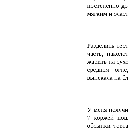
постепенно до
мягким и элас
Разделить тес
часть, наколо
жарить на сухо
среднем огн
выпекала на б
У меня получи
7 коржей пош
обсыпки торта