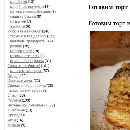
коробочки
(13)
Готовим торт 
кофейные причуды
(13)
из пластиковых бутылок
(8)
сладкие букеты
(8)
из дисков
(7)
Готовим торт н
журналы
(6)
Ухаживаем за собой
(140)
Открытки и всё для них
(133)
шаблоны,трафареты
(42)
разное
(28)
мастер класс
(18)
готовые открытки
(9)
скрап-наборы,фоны
(31)
Счастье так близко!
(101)
молитвы,заговоры.
(57)
Огород
(29)
Идеи для дачи.
(22)
Оформление дневника
(28)
рамочки для текста
(8)
Стихи
(73)
Фильмы
(133)
Интересно , любопытно
(85)
Животные
(13)
Природа
(8)
Игры
(16)
Музыка
(9)