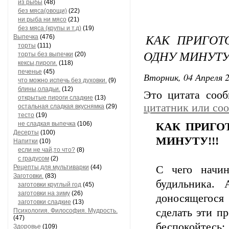
из рыбы
(48)
без мяса(овощи)
(22)
ни рыба ни мясо
(21)
без мяса (крупы и т.д)
(19)
КАК ПРИГОТ
Выпечка
(476)
торты
(111)
ОДНУ МИНУТУ!
торты без выпечки
(20)
кексы,пироги.
(118)
печенье
(45)
Вторник, 04 Апреля 2
что можно испечь без духовки.
(9)
блины,оладьи.
(12)
Это цитата соо
открытые пироги сладкие
(13)
цитатник или со
остальная сладкая вкуснямка
(29)
тесто
(19)
не сладкая выпечка
(106)
КАК ПРИГО
Десерты
(100)
МИНУТУ!!!
Напитки
(10)
если не чай,то что?
(8)
с градусом
(2)
Рецепты для мультиварки
(44)
С чего начин
Заготовки.
(83)
будильника.
заготовки круглый год
(45)
заготовки на зиму
(26)
доносящегося
заготовки сладкие
(13)
сделать эти п
Психология. Философия. Мудрость.
(47)
беспокойтесь
Здоровье
(109)