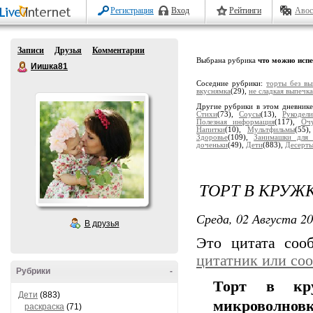
Регистрация
Вход
Рейтинги
Авос
Записи
Друзья
Комментарии
Выбрана рубрика
что можно испе
Иишка81
Соседние рубрики:
торты без вы
вкуснямка
(29),
не сладкая выпечка
Другие рубрики в этом дневник
Стихи
(73),
Соусы
(13),
Рукодели
Полезная информация
(117),
Оч
Напитки
(10),
Мультфильмы
(55)
Здоровье
(109),
Занимашки для 
доченьки
(49),
Дети
(883),
Десерт
ТОРТ В КРУЖ
Среда, 02 Августа 20
В друзья
Это цитата со
цитатник или со
Рубрики
-
Торт в кр
Дети
(883)
микроволновк
раскраска
(71)