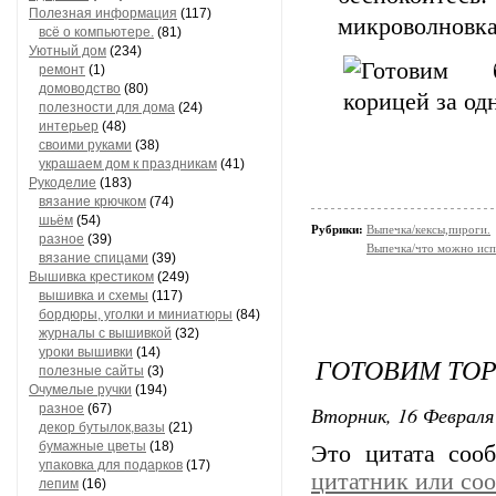
Полезная информация
(117)
микроволновка
всё о компьютере.
(81)
Уютный дом
(234)
ремонт
(1)
домоводство
(80)
полезности для дома
(24)
интерьер
(48)
своими руками
(38)
украшаем дом к праздникам
(41)
Рукоделие
(183)
вязание крючком
(74)
шьём
(54)
Рубрики:
Выпечка/кексы,пироги.
разное
(39)
Выпечка/что можно исп
вязание спицами
(39)
Вышивка крестиком
(249)
вышивка и схемы
(117)
бордюры, уголки и миниатюры
(84)
журналы с вышивкой
(32)
уроки вышивки
(14)
ГОТОВИМ ТОР
полезные сайты
(3)
Очумелые ручки
(194)
разное
(67)
Вторник, 16 Февраля 
декор бутылок,вазы
(21)
бумажные цветы
(18)
Это цитата со
упаковка для подарков
(17)
цитатник или со
лепим
(16)