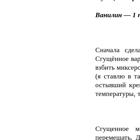
Ванилин — 1 
Сначала сдел
Сгущённое вар
взбить миксеро
(я ставлю в т
остывший кре
температуры, т
Сгущенное м
перемешать. Д