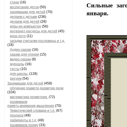
стихи
(16)
Сильные заг
воспитание деток
(50)
занимашки для детей
(70)
января.
делаем с детьми
(236)
делаем для детей
(28)
игры-не компьютер
(56)
интернет-ресурсы для детей
(45)
игра-лото
(11)
загадки,считалки,пословицы и т.д.
(18)
Аудио-сказки
(16)
сказки для чтения
(15)
видео-сказки
(8)
журналы
(16)
тесты
(10)
для школы.
(128)
рисуем
(54)
Занимашки для детей
(458)
обучение грамоте,развитие речи
(104)
математика,геометрия.
(72)
развиваем
память,внимание,мышление
(70)
Тематический словари и т.п.
(67)
прописи
(49)
лабиринты и т.д.
(49)
развиваем логику
(33)