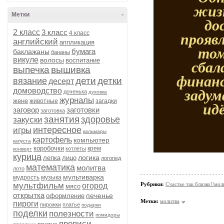
жизн
Метки
-
до
2 класс
3 класс
4 класс
проявл
английский
аппликация
том
бумага
баклажаны
бананы
викуле
волосы
воспитание
сбал
выпечка
вышивка
финанс
дети
детки
вязание
десерт
домоводство
задум
доченька
духовка
журналы
жене
животные
загадки
ид
заговор
заготовки
заготовка
занятия
здоровье
закуски
интересное
игры
кальмары
картофель
компьютер
капуста
коробочки
крем
котлеты
конверт
курица
логика
лепка
лицо
логопед
математика
молитва
лото
мультиварка
мудрость
музыка
мультфильм
Рубрики:
Счастье так близко!/мол
огород
мясо
открытка
печенье
оформление
Метки:
молитва
пироги
пирожки
платье
подарки
поделки
полезности
помидоры
прописи