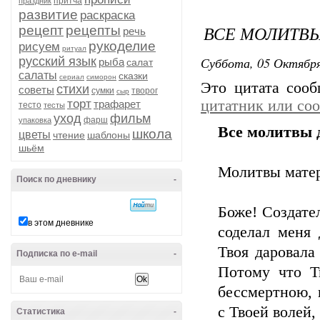
притча
праздник
развитие
раскраска
ВСЕ МОЛИТВЫ
рецепт
рецепты
речь
рукоделие
рисуем
ритуал
Суббота, 05 Октября
русский язык
рыба
салат
салаты
сказки
сериал
симорон
Это цитата соо
стихи
советы
сумки
творог
сыр
торт
цитатник или со
трафарет
тесто
тесты
уход
фильм
фарш
упаковка
Все молитвы 
школа
цветы
чтение
шаблоны
шьём
Молитвы матер
Поиск по дневнику
-
Боже! Создател
в этом дневнике
соделал меня 
Твоя даровала 
Подписка по e-mail
-
Потому что Т
бессмертною, 
с Твоей волей,
Статистика
-