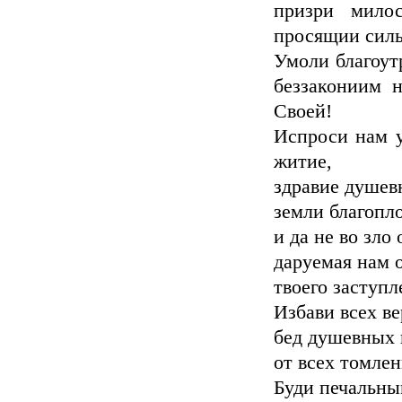
призри мило
просящии силь
Умоли благоут
беззакониим 
Своей!
Испроси нам у
житие,
здравие душевн
земли благопло
и да не во зло
даруемая нам о
твоего заступл
Избави всех в
бед душевных 
от всех томлен
Буди печальны