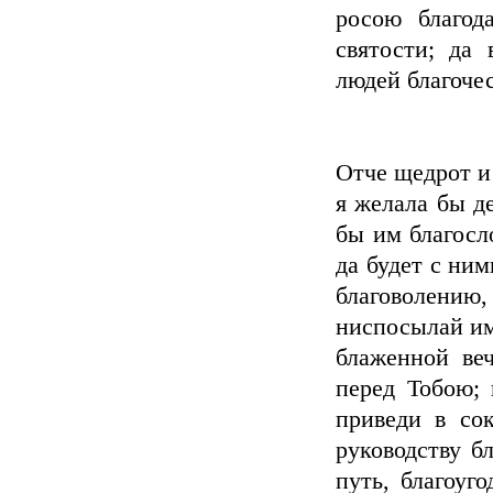
росою благод
святости; да
людей благоче
Отче щедрот и
я желала бы д
бы им благосл
да будет с ним
благоволени
ниспосылай им
блаженной веч
перед Тобою; 
приведи в сок
руководству б
путь, благоуг