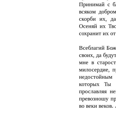
Принимай с б
всяком добром
скорби их, д
Осеняй их Тв
сохранит их от
Всеблагий Бож
своих, да буд
мне в старос
милосердие, п
недостойным 
которых Ты 
прославляя н
превозношу пр
во веки веков.