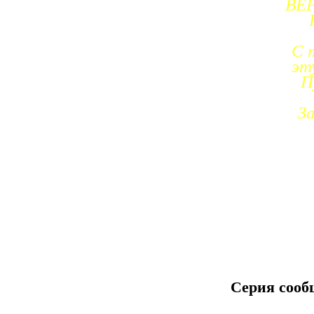
ВЕ
С 
эт
П
З
Серия сооб