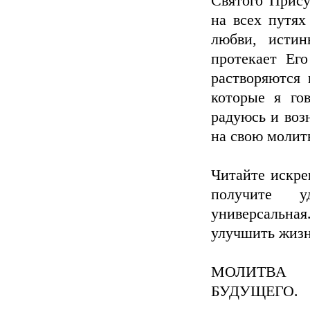
Святого Прису
на всех путях
любви, исти
протекает Ег
растворяются 
которые я го
радуюсь и воз
на свою молитв
Читайте искре
получите у
универсальн
улучшить жизн
МОЛИТВА 
БУДУЩЕГО.