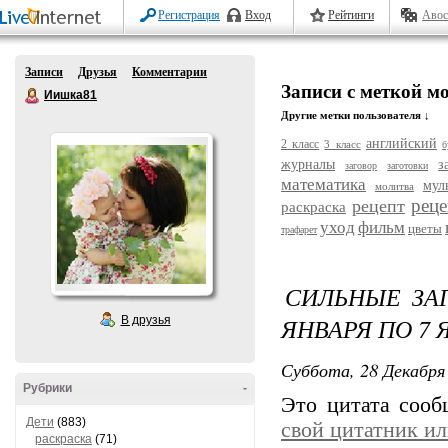
Регистрация
Вход
Рейтинги
Авос
Записи
Друзья
Комментарии
Записи с меткой м
Иишка81
Другие метки пользователя ↓
английский
2 класс
3 класс
б
журналы
з
заговор
заготовки
математика
мул
молитва
рец
рецепт
раскраска
уход
фильм
цветы
трафарет
СИЛЬНЫЕ ЗАГ
ЯНВАРЯ ПО 7 
В друзья
Суббота, 28 Декабря 
Рубрики
-
Это цитата соо
Дети
(883)
свой цитатник и
раскраска
(71)