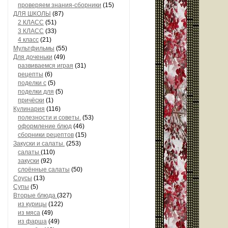
проверяем знания-сборники
(15)
ДЛЯ ШКОЛЫ
(87)
2 КЛАСС
(51)
3 КЛАСС
(33)
4 класс
(21)
Мультфильмы
(55)
Для доченьки
(49)
развиваемся играя
(31)
рецепты
(6)
поделки с
(5)
поделки для
(5)
причёски
(1)
Кулинария
(116)
полезности и советы.
(53)
оформление блюд
(46)
сборники рецептов
(15)
Закуски и салаты.
(253)
салаты
(110)
закуски
(92)
слоённые салаты
(50)
Соусы
(13)
Супы
(5)
Вторые блюда
(327)
из курицы
(122)
из мяса
(49)
из фарша
(49)