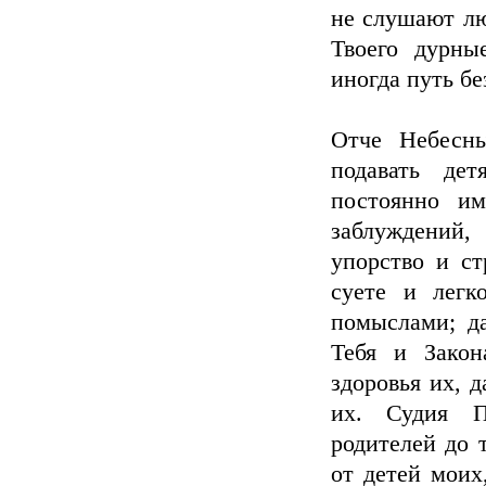
не слушают лю
Твоего дурны
иногда путь б
Отче Небесны
подавать де
постоянно им
заблуждений
упорство и ст
суете и легк
помыслами; да
Тебя и Закон
здоровья их, 
их. Судия П
родителей до т
от детей моих