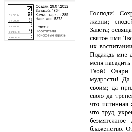
Создан: 29.07.2012
Записей: 4864
Господи! Сох
Комментариев: 285
Написано: 5373
жизни; сподо
Отчеты:
Завета; освяща
Посетители
Поисковые фразы
святое имя Тв
их воспитании
Подаждь мне д
меня насадить
Твой! Озари
мудрости! Да
своим; да при
свою да трепе
что истинная 
что труд, укр
безмятежное 
блаженство. О