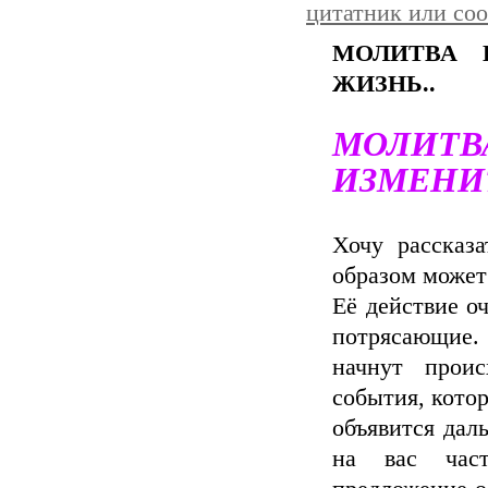
цитатник или со
МОЛИТВА 
ЖИЗНЬ..
МОЛИ
ИЗМЕНИТ
Хочу рассказ
образом может
Её действие оч
потрясающие. 
начнут проис
события, кото
объявится дал
на вас част