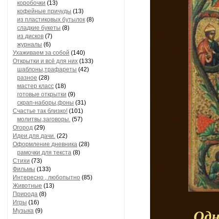
коробочки
(13)
кофейные причуды
(13)
из пластиковых бутылок
(8)
сладкие букеты
(8)
из дисков
(7)
журналы
(6)
Ухаживаем за собой
(140)
Открытки и всё для них
(133)
шаблоны,трафареты
(42)
разное
(28)
мастер класс
(18)
готовые открытки
(9)
скрап-наборы,фоны
(31)
Счастье так близко!
(101)
молитвы,заговоры.
(57)
Огород
(29)
Идеи для дачи.
(22)
Оформление дневника
(28)
рамочки для текста
(8)
Стихи
(73)
Фильмы
(133)
Интересно , любопытно
(85)
Животные
(13)
Природа
(8)
Игры
(16)
Музыка
(9)
Одн