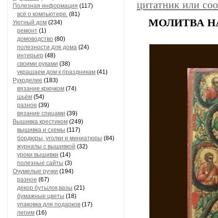
цитатник или со
Полезная информация
(117)
всё о компьютере.
(81)
МОЛИТВА Н
Уютный дом
(234)
ремонт
(1)
домоводство
(80)
полезности для дома
(24)
интерьер
(48)
своими руками
(38)
украшаем дом к праздникам
(41)
Рукоделие
(183)
вязание крючком
(74)
шьём
(54)
разное
(39)
вязание спицами
(39)
Вышивка крестиком
(249)
вышивка и схемы
(117)
бордюры, уголки и миниатюры
(84)
журналы с вышивкой
(32)
уроки вышивки
(14)
полезные сайты
(3)
Очумелые ручки
(194)
разное
(67)
декор бутылок,вазы
(21)
бумажные цветы
(18)
упаковка для подарков
(17)
лепим
(16)