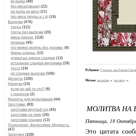
из рыбы
(48)
без мяса(овощи)
(22)
ни рыба ни мясо
(21)
без мяса (крупы и т.д)
(19)
Выпечка
(476)
торты
(111)
торты без выпечки
(20)
кексы,пироги.
(118)
печенье
(45)
что можно испечь без духовки.
(9)
блины,оладьи.
(12)
открытые пироги сладкие
(13)
остальная сладкая вкуснямка
(29)
тесто
(19)
Рубрики:
Счастье так близко!/мол
не сладкая выпечка
(106)
Десерты
(100)
Метки:
молитва
заговор
Напитки
(10)
если не чай,то что?
(8)
с градусом
(2)
Рецепты для мультиварки
(44)
Заготовки.
(83)
МОЛИТВА НА 
заготовки круглый год
(45)
заготовки на зиму
(26)
Пятница, 18 Октября
заготовки сладкие
(13)
Психология. Философия. Мудрость.
(47)
Это цитата соо
Здоровье
(109)