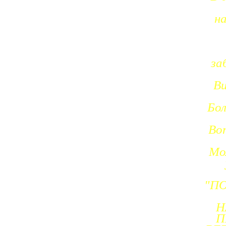
на
за
Ви
Бол
Во
Мо
"П
Н
П