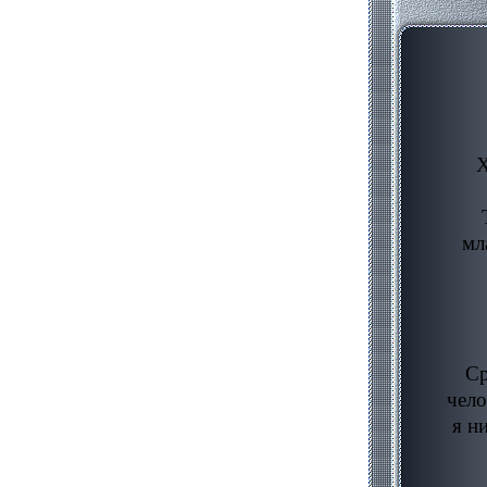
Х
мл
Ср
чело
я н