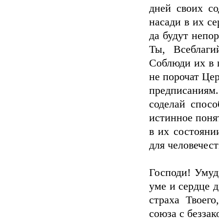
дней своих со
насади в их се
да будут непор
Ты, Всеблаги
Соблюди их в 
не порочат Цер
предписаниям
соделай спосо
истинное поня
в их состояни
для человечест
Господи! Умуд
уме и сердце 
страха Твоего
союза с безза