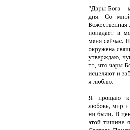
"Дары Бога – 
дня. Со мной
Божественная л
попадает в м
меня сейчас. Н
окружена свящ
утверждаю, чу
то, что чары 
исцеляют и заб
я люблю.
Я прощаю ка
любовь, мир и
ни были. В цен
этой тишине я