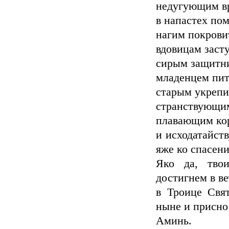
недугующим вр
в напастех по
нагим покрови
вдовицам заст
сирым защитн
младенцем пит
старым укрепи
странствующим
плавающим ко
и исходатайст
яже ко спасени
Яко да, тво
достигнем в в
в Троице Свя
ныне и присно 
Аминь.