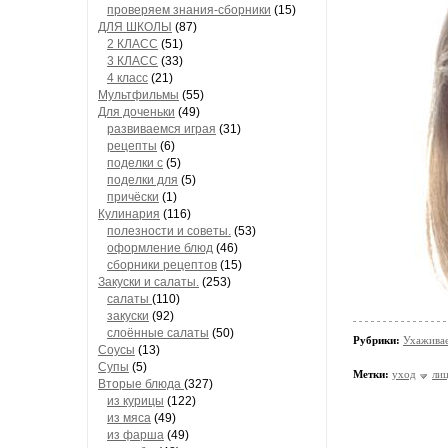
проверяем знания-сборники
(15)
ДЛЯ ШКОЛЫ
(87)
2 КЛАСС
(51)
3 КЛАСС
(33)
4 класс
(21)
Мультфильмы
(55)
Для доченьки
(49)
развиваемся играя
(31)
рецепты
(6)
поделки с
(5)
поделки для
(5)
причёски
(1)
Кулинария
(116)
полезности и советы.
(53)
оформление блюд
(46)
сборники рецептов
(15)
Закуски и салаты.
(253)
салаты
(110)
закуски
(92)
слоённые салаты
(50)
Рубрики:
Ухаживае
Соусы
(13)
Супы
(5)
Метки:
уход
ли
Вторые блюда
(327)
из курицы
(122)
из мяса
(49)
из фарша
(49)