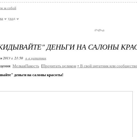
м за собой
ка
уход
КИДЫВАЙТЕ" ДЕНЬГИ НА САЛОНЫ КРА
я 2013 г. 21:50
+ в цитатник
бщения
МелкаяПакость
[
Прочитать целиком
+
В свой цитатник или сообщество
вайте" деньги на салоны красоты!