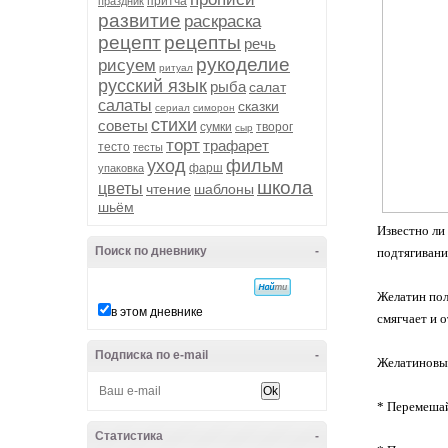
притча
праздник
развитие
раскраска
рецепт
рецепты
речь
рукоделие
рисуем
ритуал
русский язык
рыба
салат
салаты
сказки
сериал
симорон
стихи
советы
сумки
творог
сыр
торт
трафарет
тесто
тесты
уход
фильм
фарш
упаковка
школа
цветы
чтение
шаблоны
шьём
Известно ли
Поиск по дневнику
-
подтягивани
Желатин пол
в этом дневнике
смягчает и 
Подписка по e-mail
-
Желатиновы
* Перемешайт
Статистика
-