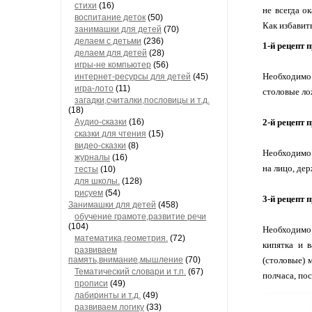
стихи
(16)
не всегда о
воспитание деток
(50)
Как избавит
занимашки для детей
(70)
делаем с детьми
(236)
1-й рецепт 
делаем для детей
(28)
игры-не компьютер
(56)
Необходимо 
интернет-ресурсы для детей
(45)
игра-лото
(11)
столовые ло
загадки,считалки,пословицы и т.д.
(18)
Аудио-сказки
(16)
2-й рецепт 
сказки для чтения
(15)
видео-сказки
(8)
Необходимо 
журналы
(16)
на лицо, де
тесты
(10)
для школы.
(128)
рисуем
(54)
3-й рецепт
Занимашки для детей
(458)
обучение грамоте,развитие речи
(104)
Необходимо
математика,геометрия.
(72)
кипятка и в
развиваем
память,внимание,мышление
(70)
(столовые) 
Тематический словари и т.п.
(67)
полчаса, по
прописи
(49)
лабиринты и т.д.
(49)
развиваем логику
(33)