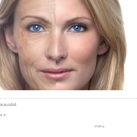
м за собой
цо