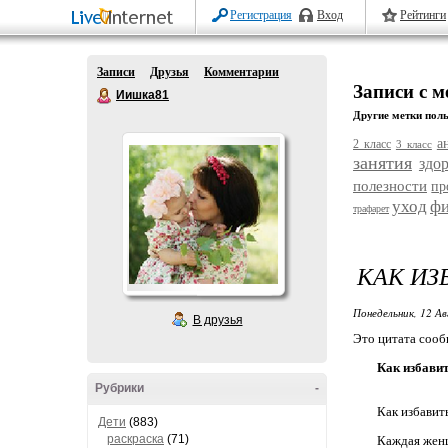
Регистрация
Вход
Рейтинги
Записи
Друзья
Комментарии
Записи с м
Иишка81
Другие метки поль
а
2 класс
3 класс
занятия
здо
полезности
пр
уход
ф
трафарет
КАК ИЗ
Понедельник, 12 Ав
В друзья
Это цитата соо
Как избави
Рубрики
-
Как избавит
Дети
(883)
раскраска
(71)
Каждая женщ