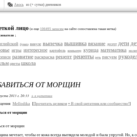
Авось
из (+ сутки) дневников
еткой лицо
(и еще
106495 записям
на сайте сопоставлена такая метка)
зователя ↓
вышивка
дети
де
выпечка
вязание
нглийский
викуле
десерт
бумага
математика
ровье
интересное
курица
игры
картофель
моли
компьютер
рецепты
рукоде
развитие
рецепт
раскраска
рисуем
описи
речь
школа
ильм
цветы
БАВИТЬСЯ ОТ МОРЩИН
густа 2013 г. 20:33
+ в цитатник
бщения
Mellodika
[
Прочитать целиком
+
В свой цитатник или сообщество!
]
ться от морщин
ься от морщин
ина мечтает, чтобы ее кожа всегда выглядела молодой и была упругой. Но, к