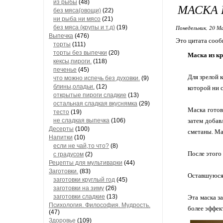
из рыбы
(48)
МАСКА 
без мяса(овощи)
(22)
ни рыба ни мясо
(21)
без мяса (крупы и т.д)
(19)
Понедельник, 20 Ма
Выпечка
(476)
Это цитата соо
торты
(111)
торты без выпечки
(20)
Маска из к
кексы,пироги.
(118)
печенье
(45)
Для зрелой 
что можно испечь без духовки.
(9)
блины,оладьи.
(12)
которой ни 
открытые пироги сладкие
(13)
остальная сладкая вкуснямка
(29)
Маска готов
тесто
(19)
не сладкая выпечка
(106)
затем добавл
Десерты
(100)
сметаны. Ма
Напитки
(10)
если не чай,то что?
(8)
После этого
с градусом
(2)
Рецепты для мультиварки
(44)
Заготовки.
(83)
Оставшуюся 
заготовки круглый год
(45)
заготовки на зиму
(26)
заготовки сладкие
(13)
Эта маска з
Психология. Философия. Мудрость.
более эффект
(47)
Здоровье
(109)