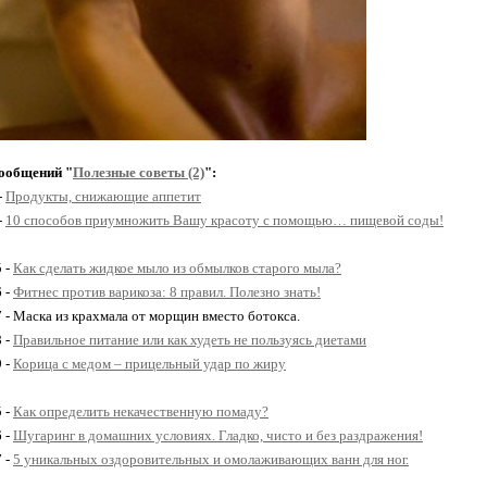
ообщений "
Полезные советы (2)
":
-
Продукты, снижающие аппетит
-
10 способов приумножить Вашу красоту с помощью… пищевой соды!
5 -
Как сделать жидкое мыло из обмылков старого мыла?
6 -
Фитнес против варикоза: 8 правил. Полезно знать!
7 - Маска из крахмала от морщин вместо ботокса.
8 -
Правильное питание или как худеть не пользуясь диетами
9 -
Корица с медом – прицельный удар по жиру
5 -
Как определить некачественную помаду?
6 -
Шугаринг в домашних условиях. Гладко, чисто и без раздражения!
7 -
5 уникальных оздоровительных и омолаживающих ванн для ног.