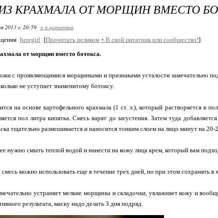
ИЗ КРАХМАЛА ОТ МОРЩИН ВМЕСТО БО
я 2013 г. 20:59
+ в цитатник
бщения
heregirl
[
Прочитать целиком
+
В свой цитатник или сообщество!
]
рахмала от морщин вместо ботокса.
кожи с проявляющимися морщинками и признаками усталости замечательно под
сколько не уступает знаменитому ботоксу.
ится на основе картофельного крахмала (1 ст. л.), который растворяется в пол
яется пол литра кипятка. Смесь варят до загустения. Затем туда добавляется 
ска тщательно размешивается и наносится тонким слоем на лицо минут на 20-2
 ее нужно смыть теплой водой и нанести на кожу лица крем, который вам подхо
смесь можно использовать еще в течение трех дней, но при этом сохранять в 
амечательно устраняет мелкие морщины и складочки, увлажняет кожу и вообщ
ивного результата, маску надо делать 3 дня подряд.