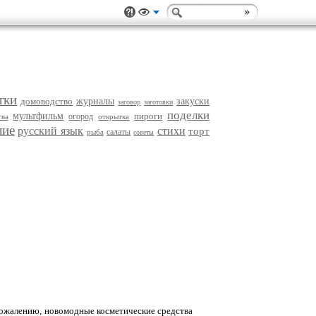
тки
домоводство
журналы
закуски
заговор
заготовки
поделки
мультфильм
пироги
огород
тва
открытка
лие
русский язык
стихи
торт
салаты
рыба
советы
 сожалению, новомодные косметические средства