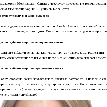
казываются эффективными. Однако существуют проверенные годами рецепты
ься от мимических морщин? – уникальные рецепты
против глубоких морщин: сила трав
залить двумя стаканами кипятка по одной чайной ложки травы зверобоя, лип
жки водки, процедить и охладить. Полученным лосьоном следует протирать ко
против глубоких морщин: аспириновая маска
взять две таблетки аспирина, капнуть на них пару капель воды, размельчить 
ржать маску в течение десяти минут, после чего очистить лицо скрабом и смыть
 против глубоких морщин: крахмальная маска
 одну столовую ложку картофельного крахмала растворить в половине ста
арить смесь до того момента, когда крахмал загустеет. После того, как 
морковного сока (свежего) и одну столовую ложку сметаны, тщательно перем
сле чего смыть теплой водой.