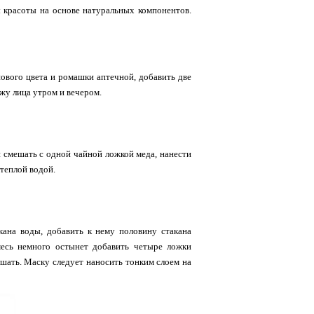
 красоты на основе натуральных компонентов.
ового цвета и ромашки аптечной, добавить две
жу лица утром и вечером.
и смешать с одной чайной ложкой меда, нанести
 теплой водой.
кана воды, добавить к нему половину стакана
смесь немного остынет добавить четыре ложки
ешать. Маску следует наносить тонким слоем на