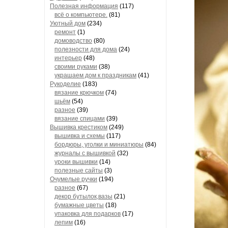
Полезная информация
(117)
всё о компьютере.
(81)
Уютный дом
(234)
ремонт
(1)
домоводство
(80)
полезности для дома
(24)
интерьер
(48)
своими руками
(38)
украшаем дом к праздникам
(41)
Рукоделие
(183)
вязание крючком
(74)
шьём
(54)
разное
(39)
вязание спицами
(39)
Вышивка крестиком
(249)
вышивка и схемы
(117)
бордюры, уголки и миниатюры
(84)
журналы с вышивкой
(32)
уроки вышивки
(14)
полезные сайты
(3)
Очумелые ручки
(194)
разное
(67)
декор бутылок,вазы
(21)
бумажные цветы
(18)
упаковка для подарков
(17)
лепим
(16)