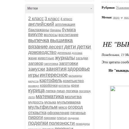
Рубрики:
Ухаживае
Метки
-
Метки:
лицо
мас
2 класс
3 класс
4 класс
английский
аппликация
бумага
баклажаны
бананы
викуле
волосы
воспитание
выпечка
вышивка
НЕ "ВЫ
дети
детки
вязание
десерт
домоводство
доченька
духовка
Понедельник, 13 Ма
журналы
жене
животные
загадки
Это цитата соо
заговор
заготовки
заготовка
занятия
здоровье
закуски
Не "выкиды
интересное
игры
кальмары
картофель
компьютер
капуста
коробочки
крем
котлеты
конверт
курица
логика
лепка
лицо
логопед
математика
молитва
лото
мультиварка
мудрость
музыка
мультфильм
огород
мясо
открытка
печенье
оформление
пироги
пирожки
платье
подарки
поделки
полезности
помидоры
прописи