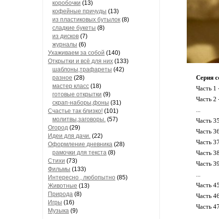
коробочки
(13)
кофейные причуды
(13)
из пластиковых бутылок
(8)
сладкие букеты
(8)
из дисков
(7)
журналы
(6)
Ухаживаем за собой
(140)
Открытки и всё для них
(133)
шаблоны,трафареты
(42)
Серия с
разное
(28)
мастер класс
(18)
Часть 1 
готовые открытки
(9)
Часть 2 
скрап-наборы,фоны
(31)
...
Счастье так близко!
(101)
молитвы,заговоры.
(57)
Часть 3
Огород
(29)
Часть 3
Идеи для дачи.
(22)
Часть 3
Оформление дневника
(28)
рамочки для текста
(8)
Часть 3
Стихи
(73)
Часть 3
Фильмы
(133)
...
Интересно , любопытно
(85)
Часть 4
Животные
(13)
Природа
(8)
Часть 4
Игры
(16)
Часть 4
Музыка
(9)