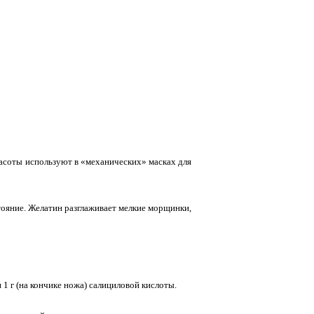
расоты используют в «механических» масках для
тояние. Желатин разглаживает мелкие морщинки,
и 1 г (на кончике ножа) салициловой кислоты.