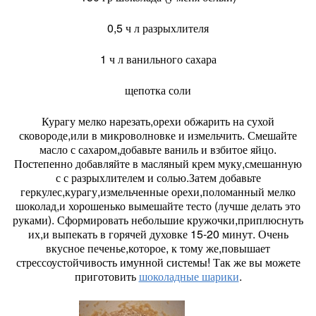
0,5 ч л разрыхлителя
1 ч л ванильного сахара
щепотка соли
Курагу мелко нарезать,орехи обжарить на сухой
сковороде,или в микроволновке и измельчить. Смешайте
масло с сахаром,добавьте ваниль и взбитое яйцо.
Постепенно добавляйте в масляный крем муку,смешанную
с с разрыхлителем и солью.Затем добавьте
геркулес,курагу,измельченные орехи,поломанный мелко
шоколад,и хорошенько вымешайте тесто (лучше делать это
руками). Сформировать небольшие кружочки,приплюснуть
их,и выпекать в горячей духовке 15-20 минут. Очень
вкусное печенье,которое, к тому же,повышает
стрессоустойчивость имунной системы! Так же вы можете
приготовить
шоколадные шарики
.