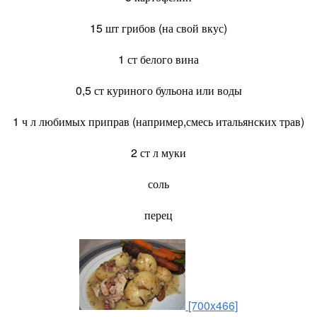
15 шт грибов (на свой вкус)
1 ст белого вина
0,5 ст куриного бульона или воды
1 ч л любимых приправ (например,смесь итальянских трав)
2 ст л муки
соль
перец
[700x466]