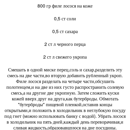
800 гр филе лосося на коже
0,5 ст соли
0,5 ст сахара
2 ст л черного перца
2 ст л свежего укропа
Смешать в одной миске перец,соль и сахар,разделить эту
смесь на две части,во вторую добавить рубленный укроп.
Филе лосося разделать на четыре части,обсушить
полотенцем,и на две из них густо распространить солевую
смесь,а на другие две укропную. Затем сложить куски
кожей вверх друг на друга,как бутерброды. Обмотать
"бутерброды" пищевой пленкой,оставив концы
открытыми,и положить в холодильник в неглубокую посуду
под гнет (можно использовать банку с водой). Убрать лосося
в холодильник на пять дней,каждый день переворачивая,и
сливая жидкость,образовавшуюся на дне посудины.