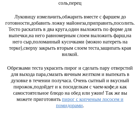
соль,перец
Луковицу измельчить,обжарить вместе с фаршем до
готовности,добавить ложку майонеза,приправить,посолить.
Тесто раскатать в два круга,один выложить по форме для
выпечки,на него равномерным слоем выложить фарш,на
него сыр,поломанный кусочками (можно натереть на
терке),сверху закрыть вторым слоем теста,защипать края
вилкой.
Обрезками теста украсить пирог и сделать пару отверстий
для выхода пара,смазать яичным желтком и выпекать в
духовке в течении получаса. Очень сытный и вкусный
пирожок,подойдет и к посиделкам с чаем-кофе,и как
самостоятельное блюдо на обед или ужин! Так же вы
можете приготовить
пирог с копченым лососем и
помидорами
.