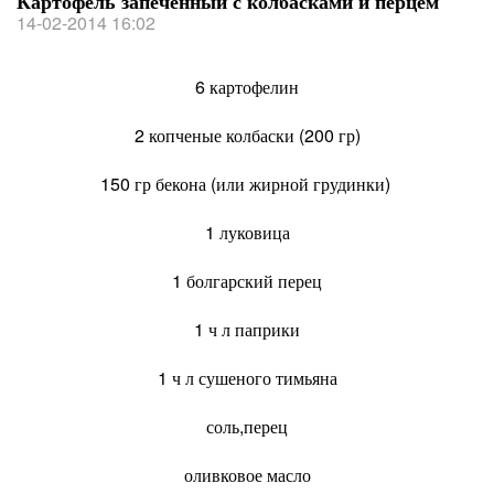
Картофель запеченный с колбасками и перцем
14-02-2014 16:02
6 картофелин
2 копченые колбаски (200 гр)
150 гр бекона (или жирной грудинки)
1 луковица
1 болгарский перец
1 ч л паприки
1 ч л сушеного тимьяна
соль,перец
оливковое масло