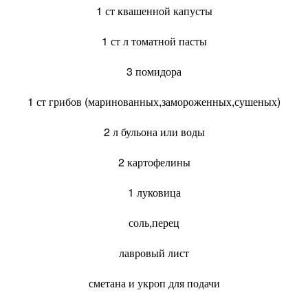
1 ст квашенной капусты
1 ст л томатной пасты
3 помидора
1 ст грибов (маринованных,замороженных,сушеных)
2 л бульона или воды
2 картофелины
1 луковица
соль,перец
лавровый лист
сметана и укроп для подачи