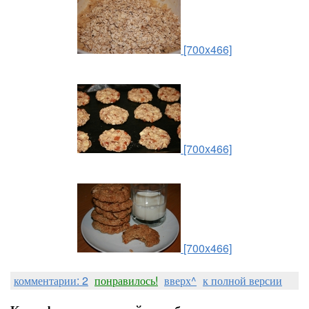
[700x466]
[700x466]
[700x466]
комментарии: 2
понравилось!
вверх^
к полной версии