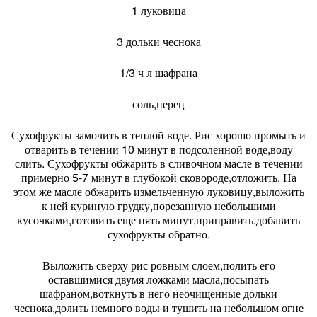
1 луковица
3 дольки чеснока
1/3 ч л шафрана
соль,перец
Сухофрукты замочить в теплой воде. Рис хорошо промыть и
отварить в течении 10 минут в подсоленной воде,воду
слить. Сухофрукты обжарить в сливочном масле в течении
примерно 5-7 минут в глубокой сковороде,отложить. На
этом же масле обжарить измельченную луковицу,выложить
к ней куриную грудку,порезанную небольшими
кусочками,готовить еще пять минут,приправить,добавить
сухофрукты обратно.
Выложить сверху рис ровным слоем,полить его
оставшимися двумя ложками масла,посыпать
шафраном,воткнуть в него неочищенные дольки
чеснока,долить немного воды и тушить на небольшом огне