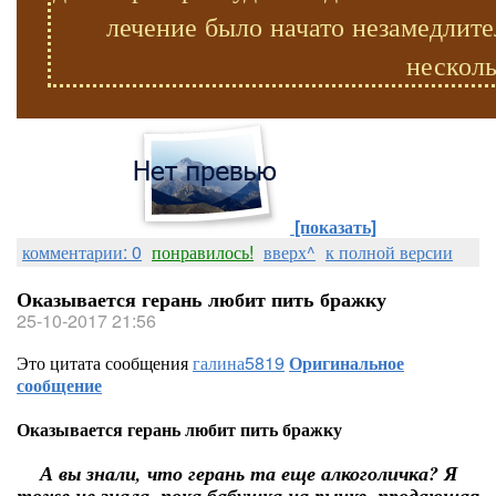
лечение было начато незамедлите
несколь
[показать]
комментарии: 0
понравилось!
вверх^
к полной версии
Оказывается герань любит пить бражку
25-10-2017 21:56
Это цитата сообщения
галина5819
Оригинальное
сообщение
Оказывается герань любит пить бражку
А вы знали, что герань та еще алкоголичка? Я
тоже не знала, пока бабушка на рынке, продающая