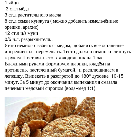
1 яйцо
3 ст.л мёда
3 ст.л растительного масла
8 ст.л семян кунжута ( можно добавить измельчённые
орешки, арахис)
12 ст.л ц/з муки
0/5 ч.л. разрыхлителя. .
Яйцо немного взбить с мёдом, добавить все остальные
ингредиенты, перемешать. Тесто должно немного липнуть
к рукам. Поставить его в холодильник на 1 час.
Влажными руками формируем шарики, кладём на
противень, застеленный бумагой, и расплющиваем в
лепешку. Выпекать в разогретой до 180° духовке 10-15
минут. За 5 минут до окончания выпекания я смазала
печеньки медовый сиропом (вода+мёд 1:1).