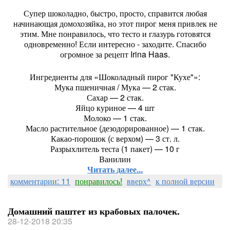
Супер шоколадно, быстро, просто, справится любая
начинающая домохозяйка, но этот пирог меня привлек не
этим. Мне понравилось, что тесто и глазурь готовятся
одновременно! Если интересно - заходите. Спасибо
огромное за рецепт Irina Haas.
Ингредиенты для «Шоколадный пирог "Кухе"»:
Мука пшеничная / Мука — 2 стак.
Сахар — 2 стак.
Яйцо куриное — 4 шт
Молоко — 1 стак.
Масло растительное (дезодорированное) — 1 стак.
Какао-порошок (с верхом) — 3 ст. л.
Разрыхлитель теста (1 пакет) — 10 г
Ванилин
Читать далее...
комментарии: 11
понравилось!
вверх^
к полной версии
Домашний паштет из крабовых палочек.
28-12-2018 20:35