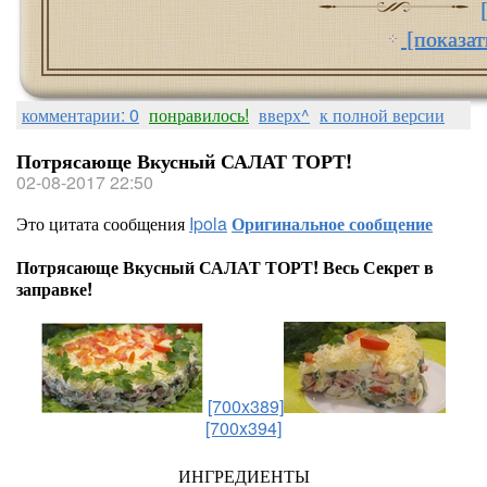
[показат
комментарии: 0
понравилось!
вверх^
к полной версии
Потрясающе Вкусный САЛАТ ТОРТ!
02-08-2017 22:50
Это цитата сообщения
Ipola
Оригинальное сообщение
Потрясающе Вкусный САЛАТ ТОРТ! Весь Секрет в
заправке!
[700x389]
[700x394]
ИНГРЕДИЕНТЫ