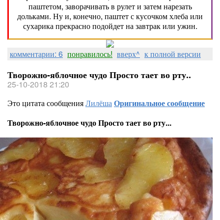
паштетом, заворачивать в рулет и затем нарезать
дольками. Ну и, конечно, паштет с кусочком хлеба или
сухарика прекрасно подойдет на завтрак или ужин.
комментарии: 6
понравилось!
вверх^
к полной версии
Творожно-яблочное чудо Просто тает во рту..
25-10-2018 21:20
Это цитата сообщения
Лилёша
Оригинальное сообщение
Творожно-яблочное чудо Просто тает во рту...