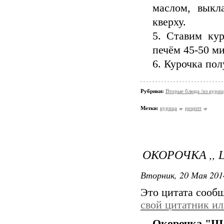
маслом, выкл
кверху.
5. Ставим кур
печём 45-50 м
6. Курочка по
Рубрики:
Вторые блюда /из кури
Метки:
курица
рецепт
ОКОРОЧКА ,,
Вторник, 20 Мая 201
Это цитата сооб
свой цитатник и
Окорочка "