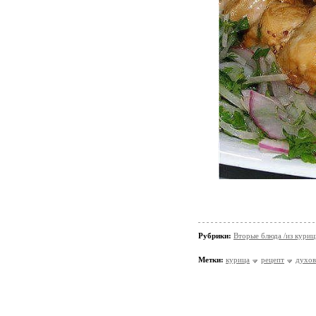
Рубрики:
Вторые блюда /из кури
Метки:
курица
рецепт
духов