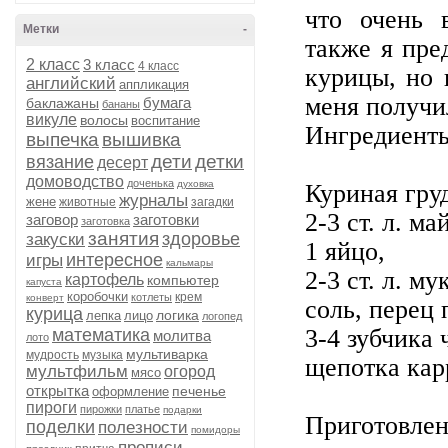
что очень 
Метки
-
также я пре
2 класс
3 класс
4 класс
курицы, но 
английский
аппликация
меня получил
бумага
баклажаны
бананы
викуле
волосы
воспитание
Ингредиент
выпечка
вышивка
дети
детки
вязание
десерт
домоводство
доченька
духовка
Куриная груд
журналы
жене
животные
загадки
2-3 ст. л. ма
заговор
заготовки
заготовка
занятия
здоровье
закуски
1 яйцо,
интересное
игры
кальмары
2-3 ст. л. м
картофель
компьютер
капуста
коробочки
крем
котлеты
конверт
соль, перец 
курица
логика
лепка
лицо
логопед
3-4 зубчика 
математика
молитва
лото
мультиварка
мудрость
музыка
щепотка кар
мультфильм
огород
мясо
открытка
печенье
оформление
пироги
пирожки
платье
подарки
Приготовлен
поделки
полезности
помидоры
прописи