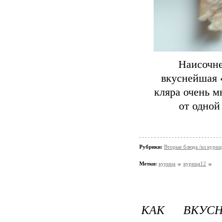
Наисочне
вкуснейшая «
кляра очень м
от одной
Рубрики:
Вторые блюда /из кури
Метки:
курица
курица12
КАК ВКУС