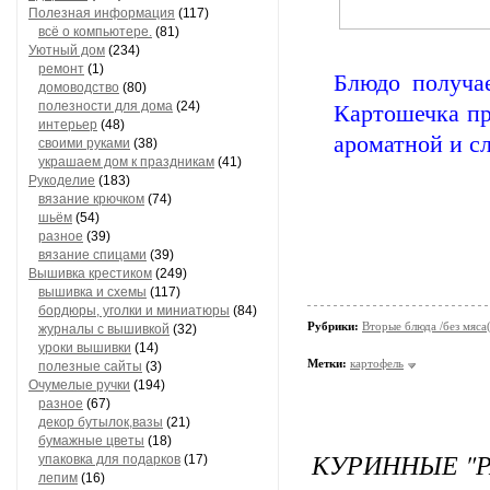
Полезная информация
(117)
всё о компьютере.
(81)
Уютный дом
(234)
ремонт
(1)
Блюдо получа
домоводство
(80)
полезности для дома
(24)
Картошечка пр
интерьер
(48)
ароматной и с
своими руками
(38)
украшаем дом к праздникам
(41)
Рукоделие
(183)
вязание крючком
(74)
шьём
(54)
разное
(39)
вязание спицами
(39)
Вышивка крестиком
(249)
вышивка и схемы
(117)
бордюры, уголки и миниатюры
(84)
Рубрики:
Вторые блюда /без мяса
журналы с вышивкой
(32)
уроки вышивки
(14)
Метки:
картофель
полезные сайты
(3)
Очумелые ручки
(194)
разное
(67)
декор бутылок,вазы
(21)
бумажные цветы
(18)
КУРИННЫЕ "Р
упаковка для подарков
(17)
лепим
(16)