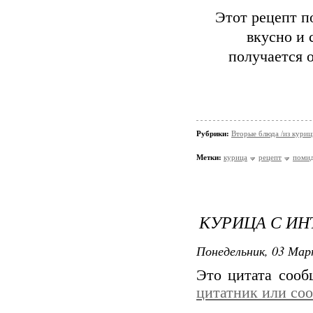
Этот рецепт п
вкусно и 
получается 
Рубрики:
Вторые блюда /из кури
Метки:
курица
рецепт
поми
КУРИЦА С ИН
Понедельник, 03 Мар
Это цитата соо
цитатник или со