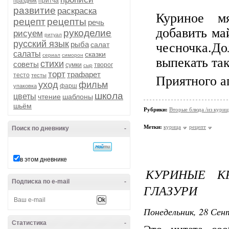
притча
праздник
развитие
раскраска
Куриное м
рецепт
рецепты
речь
добавить май
рукоделие
рисуем
ритуал
русский язык
рыба
салат
чесночка.До
салаты
сказки
сериал
симорон
выпекать так
стихи
советы
сумки
творог
сыр
торт
трафарет
тесто
тесты
Приятного а
уход
фильм
фарш
упаковка
школа
цветы
чтение
шаблоны
шьём
Рубрики:
Вторые блюда /из кури
Метки:
курица
рецепт
Поиск по дневнику
-
в этом дневнике
КУРИНЫЕ К
Подписка по e-mail
-
ГЛАЗУРИ
Понедельник, 28 Сент
Статистика
-