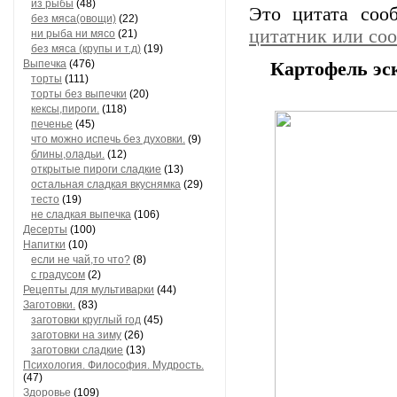
из рыбы
(48)
Это цитата со
без мяса(овощи)
(22)
цитатник или со
ни рыба ни мясо
(21)
без мяса (крупы и т.д)
(19)
Выпечка
(476)
Картофель эс
торты
(111)
торты без выпечки
(20)
кексы,пироги.
(118)
печенье
(45)
что можно испечь без духовки.
(9)
блины,оладьи.
(12)
открытые пироги сладкие
(13)
остальная сладкая вкуснямка
(29)
тесто
(19)
не сладкая выпечка
(106)
Десерты
(100)
Напитки
(10)
если не чай,то что?
(8)
с градусом
(2)
Рецепты для мультиварки
(44)
Заготовки.
(83)
заготовки круглый год
(45)
заготовки на зиму
(26)
заготовки сладкие
(13)
Психология. Философия. Мудрость.
(47)
Здоровье
(109)