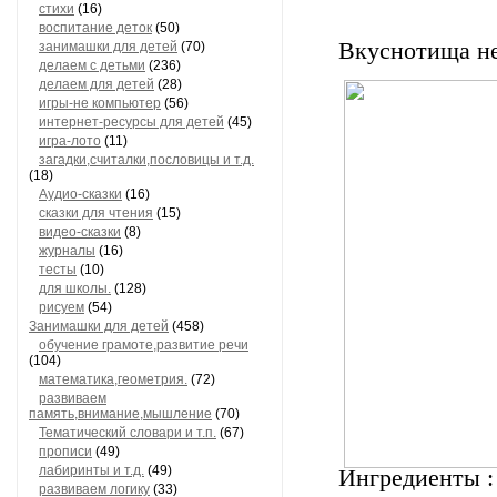
стихи
(16)
воспитание деток
(50)
Вкуснотища н
занимашки для детей
(70)
делаем с детьми
(236)
делаем для детей
(28)
игры-не компьютер
(56)
интернет-ресурсы для детей
(45)
игра-лото
(11)
загадки,считалки,пословицы и т.д.
(18)
Аудио-сказки
(16)
сказки для чтения
(15)
видео-сказки
(8)
журналы
(16)
тесты
(10)
для школы.
(128)
рисуем
(54)
Занимашки для детей
(458)
обучение грамоте,развитие речи
(104)
математика,геометрия.
(72)
развиваем
память,внимание,мышление
(70)
Тематический словари и т.п.
(67)
прописи
(49)
лабиринты и т.д.
(49)
Ингредиенты :
развиваем логику
(33)