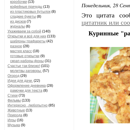
коробочки
(13)
Понедельник, 28 Сент
кофейные причуды
(13)
из пластиковых бутылок
(8)
Это цитата со
сладкие букеты
(8)
цитатник или со
из дисков
(7)
журналы
(6)
Ухаживаем за собой
(140)
Куринные "р
Открытки и всё для них
(133)
шаблоны,трафареты
(42)
разное
(28)
мастер класс
(18)
готовые открытки
(9)
скрап-наборы,фоны
(31)
Счастье так близко!
(101)
молитвы,заговоры.
(57)
Огород
(29)
Идеи для дачи.
(22)
Оформление дневника
(28)
рамочки для текста
(8)
Стихи
(73)
Фильмы
(133)
Интересно , любопытно
(85)
Животные
(13)
Природа
(8)
Игры
(16)
Музыка
(9)