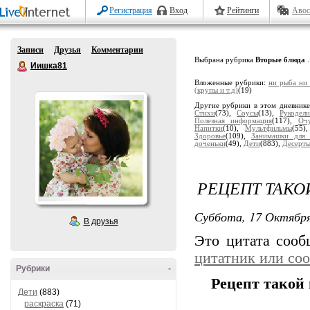
Регистрация
Вход
Рейтинги
Авос
Записи
Друзья
Комментарии
Выбрана рубрика
Вторые блюда
.
Иишка81
Вложенные рубрики:
ни рыба ни
(крупы и т.д)
(19)
Другие рубрики в этом дневник
Стихи
(73),
Соусы
(13),
Рукодели
Полезная информация
(117),
Оч
Напитки
(10),
Мультфильмы
(55)
Здоровье
(109),
Занимашки для 
доченьки
(49),
Дети
(883),
Десерт
РЕЦЕПТ ТАКО
Суббота, 17 Октября
В друзья
Это цитата соо
цитатник или со
Рубрики
-
Рецепт такой 
Дети
(883)
раскраска
(71)