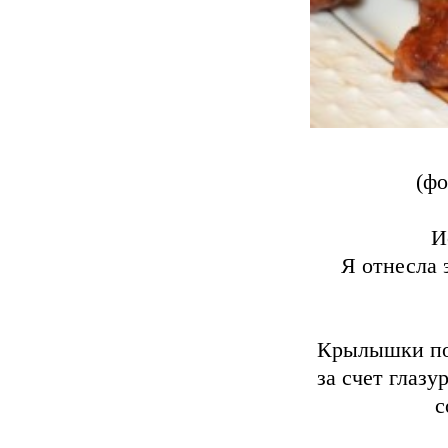
(фо
И
Я отнесла 
Крылышки по 
за счет глаз
с