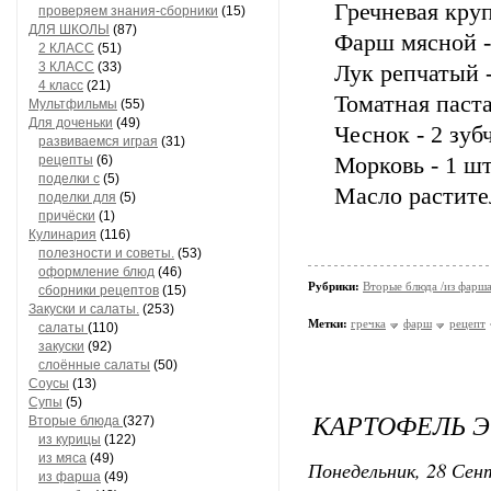
Гречневая крупа
проверяем знания-сборники
(15)
ДЛЯ ШКОЛЫ
(87)
Фарш мясной - 
2 КЛАСС
(51)
3 КЛАСС
(33)
Лук репчатый -
4 класс
(21)
Томатная паста 
Мультфильмы
(55)
Для доченьки
(49)
Чеснок - 2 зуб
развиваемся играя
(31)
рецепты
(6)
Морковь - 1 шт
поделки с
(5)
Масло растител
поделки для
(5)
причёски
(1)
Кулинария
(116)
полезности и советы.
(53)
оформление блюд
(46)
Рубрики:
Вторые блюда /из фарш
сборники рецептов
(15)
Закуски и салаты.
(253)
Метки:
гречка
фарш
рецепт
салаты
(110)
закуски
(92)
слоённые салаты
(50)
Соусы
(13)
Супы
(5)
КАРТОФЕЛЬ 
Вторые блюда
(327)
из курицы
(122)
из мяса
(49)
Понедельник, 28 Сент
из фарша
(49)