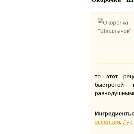
то этот рец
быстротой 
равнодушным
Ингредиенты
эссенция
,
Лук