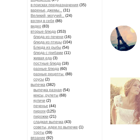
в поисках предназначения
(35)
варенье, джемы...
(31)
Великий, могучий...
(24)
взгляд в себя
(86)
видео
(83)
вторые блюда
(353)
блюда из печени
(16)
блюда из птицы
(104)
Блюда из рыбы
(54)
блюда с грибами
(11)
живая еда
(3)
постные блюда
(18)
разные блюда
(60)
разные рецепты.
(88)
соусы
(2)
выпечка
(382)
выпечка разная
(54)
кексы, рулеты
(68)
куличи
(2)
печенье
(44)
пироги
(125)
пирожки
(21)
сладкая выпечка
(43)
советы, идеи по выпечке
(1)
торты
(39)
вязание
(92)