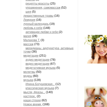
рецепты красоты
(25)
упражнения, самомассаж
(52)
шея
(5)
лекарственные травы
(16)
Лемурия
(16)
лунный календарь
(19)
любовь к себе
(148)
активации любви к себе
(2)
магия
(28)
Малахова Т.
(3)
массаж
(73)
меридианы. акупунктура, активные
точки
(36)
медитации
(251)
аудио медитации
(78)
видео медитации
(67)
медетативная музыка
(5)
молитвы
(50)
мудры
(60)
музыка
(128)
Ирина Богушевская...
(12)
классическая музыка
(7)
мысли, фразы...
(140)
настрои..
(2)
наши страхи
(62)
Новое время.
(168)