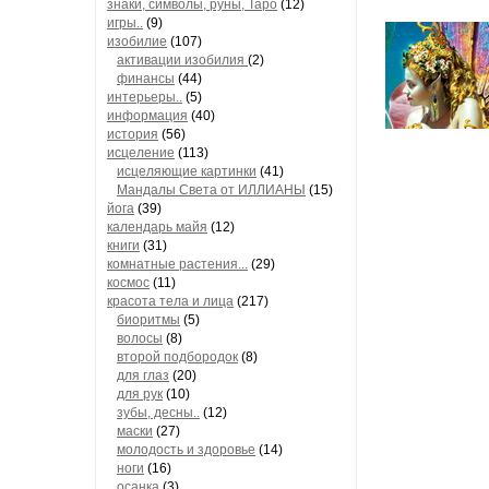
знаки, символы, руны, Таро
(12)
игры..
(9)
изобилие
(107)
активации изобилия
(2)
финансы
(44)
интерьеры..
(5)
информация
(40)
история
(56)
исцеление
(113)
исцеляющие картинки
(41)
Мандалы Света от ИЛЛИАНЫ
(15)
йога
(39)
календарь майя
(12)
книги
(31)
комнатные растения...
(29)
космос
(11)
красота тела и лица
(217)
биоритмы
(5)
волосы
(8)
второй подбородок
(8)
для глаз
(20)
для рук
(10)
зубы, десны..
(12)
маски
(27)
молодость и здоровье
(14)
ноги
(16)
осанка
(3)