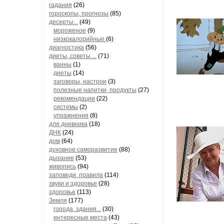
гадания
(26)
гороскопы, прогнозы
(85)
десерты...
(49)
мороженое
(9)
низкокалорийные
(6)
диагностика
(56)
диеты, советы ...
(71)
ванны
(1)
диеты
(14)
заговоры, настрои
(3)
полезные напитки, продукты
(27)
рекомендации
(22)
системы
(2)
упражнения
(8)
для дневника
(18)
ДНК
(24)
дом
(64)
духовное саморазвитие
(88)
дыхание
(53)
живопись
(94)
заповеди, правила
(114)
звуки и здоровье
(28)
здоровье
(113)
Земля
(177)
города, здания...
(30)
интересные места
(43)