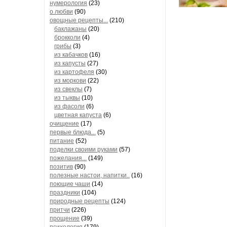
нумерология
(23)
о любви
(90)
овощные рецепты...
(210)
баклажаны
(20)
брокколи
(4)
грибы
(3)
из кабачков
(16)
из капусты
(27)
из картофеля
(30)
из моркови
(22)
из свеклы
(7)
из тыквы
(10)
из фасоли
(6)
цветная капуста
(6)
очищение
(17)
первые блюда...
(5)
питание
(52)
поделки своими руками
(57)
пожелания...
(149)
позитив
(90)
полезные настои, напитки..
(16)
поющие чаши
(14)
праздники
(104)
природные рецепты
(124)
притчи
(226)
прощение
(39)