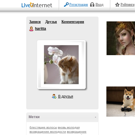
Регистрация
Вход
Рейтинги
Записи
Друзья
Комментарии
haritta
В друзья
Метки
-
блестящие волосы
вновь молодая
возвращение молодости
возвращение