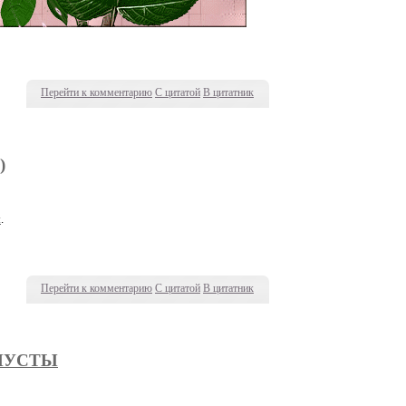
Перейти к комментарию
С цитатой
В цитатник
)
й
.
Перейти к комментарию
С цитатой
В цитатник
АПУСТЫ