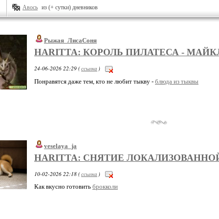
Авось
из (+ сутки) дневников
Рыжая_ЛисаСоня
HARITTA: КОРОЛЬ ПИЛАТЕСА - МАЙКЛ
24-06-2026 22:29 (
ссылка
)
Понравятся даже тем, кто не любит тыкву -
блюда из тыквы
veselaya_ja
HARITTA: СНЯТИЕ ЛОКАЛИЗОВАННО
10-02-2026 22:18 (
ссылка
)
Как вкусно готовить
брокколи