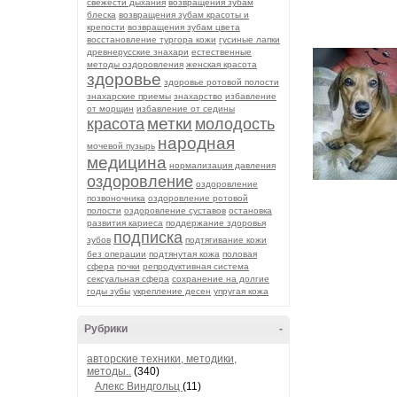
свежести дыхания
возвращения зубам
блеска
возвращения зубам красоты и
крепости
возвращения зубам цвета
восстановление тургора кожи
гусиные лапки
древнерусские знахари
естественные
методы оздоровления
женская красота
здоровье
здоровье ротовой полости
знахарские приемы
знахарство
избавление
от морщин
избавление от седины
метки
красота
молодость
народная
мочевой пузырь
медицина
нормализация давления
оздоровление
оздоровление
позвоночника
оздоровление ротовой
полости
оздоровление суставов
остановка
развития кариеса
поддержание здоровья
подписка
зубов
подтягивание кожи
без операции
подтянутая кожа
половая
сфера
почки
репродуктивная система
сексуальная сфера
сохранение на долгие
годы зубы
укрепление десен
упругая кожа
Рубрики
-
авторские техники, методики,
методы..
(340)
Алекс Виндгольц
(11)