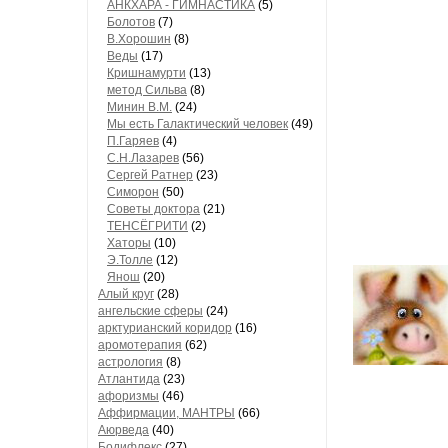
АНКХАРА - ГИМНАСТИКА
(5)
Болотов
(7)
В.Хорошин
(8)
Веды
(17)
Кришнамурти
(13)
метод Сильва
(8)
Минин В.М.
(24)
Мы есть Галактический человек
(49)
П.Гаряев
(4)
С.Н.Лазарев
(56)
Сергей Ратнер
(23)
Симорон
(50)
Советы доктора
(21)
ТЕНСЁГРИТИ
(2)
Хаторы
(10)
Э.Толле
(12)
Янош
(20)
Алый круг
(28)
ангельские сферы
(24)
арктурианский коридор
(16)
аромотерапия
(62)
астрология
(8)
Атлантида
(23)
афоризмы
(46)
Аффирмации, МАНТРЫ
(66)
Аюрведа
(40)
Бодифлекс
(27)